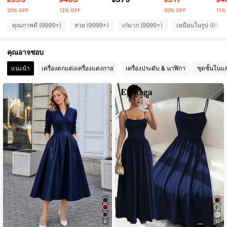
฿
฿
฿
฿
฿
20% OFF
12% OFF
20% OFF
11%
949K ผู้ติดตาม
4.90
คุณภาพดี (9999+)
สวย (9999+)
เก๋มาก (9999+)
เหมือนในรูป (9999
คุณอาจชอบ
949K ผู้ติดตาม
4.90
แนะนำ
เครื่องตกแต่งเครื่องแต่งกาย
เครื่องประดับ & นาฬิกา
ชุดชั้นในแ
949K ผู้ติดตาม
4.90
949K ผู้ติดตาม
4.90
949K ผู้ติดตาม
4.90
6
12