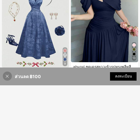
13
9
abyoxi ชุดเดรสยาวเข้ารูปทรงพลีทสีน้ำ
909
เงินกรมท่าสำหรับผู้หญิง, สง่างามและทั
#ชุดฤดูร้อน
฿
-15%
3 วันสุดท้าย
นสมัย, เหมาะสำหรับงานปาร์ตี้, ออกเด
ส่วนลด ฿100
เพิ่มเข้ารถเข็น
ลงทะเบียน
21% ลดราคา!
SHEIN MOD ชุดยาวสีน้ำเงินเข้ม ฤดูร้อ
ท, วันหยุด, งานแต่งงาน, โอกาสทางกา
419
น หรูหรา สำหรับแขกงานแต่งงาน ผ้าซ
ร, งานเลี้ยง, วันครู, วันแม่, พิธีสำเร็จกา
฿
าตินลายดอกไม้แจ็คการ์ด คอฮอลเตอร์
รศึกษา, ยืดหยุ่นและเพรียวบาง, ฤดูใบไ
คอวี พร้อมโบว์ สไตล์วินเทจบารอก สำห
ม้ผลิ/ฤดูร้อน
รับงานปาร์ตี้ วันเกิด และงานพรอม