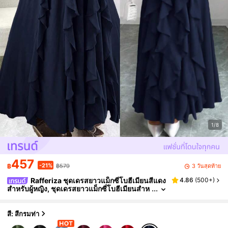
1/8
457
-21%
3 วันสุดท้าย
฿
฿579
Rafferiza ชุดเดรสยาวแม็กซี่โบฮีเมียนสีแดง
4.86
(
500+
)
สำหรับผู้หญิง, ชุดเดรสยาวแม็กซี่โบฮีเมียนสำห
รับงานแต่งงาน, งานรับปริญญา, วันเกิด, ชุดรา
ตรี, ชุดชายหาด, ชุดออกงานสไตล์ตะวันตก, ชุดสำห
รับคอนเสิร์ต, ชุดสำหรับวันหยุดพักผ่อน, คอวี, คอลเล
สี: สีกรมท่า
กชันฤดูใบไม้ผลิและฤดูร้อน 2025, ทรงหลวม, คล้อง