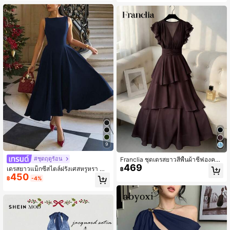
9
#ชุดฤดูร้อน
Franclia ชุดเดรสยาวสีพื้นผ้าชีฟองคอวี
469
จับจีบวินเทจเอวยางยืดทรงเอชายกระโ
เดรสยาวแม็กซี่สไตล์ฝรั่งเศสหรูหรา สำ
฿
ปรงไม่สมมาตรระบายสองชั้นแขนบาน,
450
หรับใส่ประจำวัน โรแมนติก เปิดหลัง ดีไ
฿
-4%
สไตล์ฝรั่งเศสย้อนยุคหรูหรา, มินิมอลอเ
ซน์ประณีต คริสต์มาส ปาร์ตี้วันหยุด เด
นกประสงค์, เหมาะสำหรับฤดูใบไม้ผลิแ
ท รัดเอว เว้าโปร่ง เซ็กซี่ มีเสน่ห์ ชุดคริส
ละฤดูร้อน, ชุดเดรสยาวฤดูร้อน, ชุดเดรส
ต์มาส ชุดปีใหม่
วันวาเลนไทน์, ชุดคาร์นิวัล, ชุดเดรสชา
ยหาด, ชุดเดรสสำหรับวันหยุด, ชุดเดรส
ปาร์ตี้หรูหรา, ชุดเดรสยาวสีแดงเบอร์กั
นดีสำหรับผู้หญิง