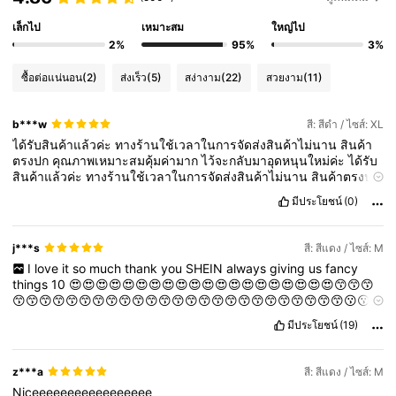
เล็กไป
เหมาะสม
ใหญ่ไป
2%
95%
3%
ซื้อต่อแน่นอน
(2)
ส่งเร็ว
(5)
สง่างาม
(22)
สวยงาม
(11)
b***w
สี: สีดำ / ไซส์: XL
ได้รับสินค้าแล้วค่ะ
ทางร้านใช้เวลาในการจัดส่งสินค้าไม่นาน
สินค้า
ตรงปก
คุณภาพเหมาะสมคุ้มค่ามาก
ไว้จะกลับมาอุดหนุนใหม่ค่ะ
ได้รับ
สินค้าแล้วค่ะ
ทางร้านใช้เวลาในการจัดส่งสินค้าไม่นาน
สินค้าตรงปก
คุณภาพเหมาะสมคุ้มค่ามาก
ไว้จะกลับมาอุดหนุนใหม่ค่ะ
มีประโยชน์
(0)
j***s
สี: สีแดง / ไซส์: M
I
love
it
so
much
thank
you
SHEIN
always
giving
us
fancy
things
10
😍😍😍😍😍😍😍😍😍😍😍😍😍😍😍😍😍😍😍😍😙😙😙
😙😙😙😙😙😙😙😙😙😙😙😙😙😙😙😙😙😙😙😙😙😙😙😙😙😗😗
😗😍😍😍😍😍😍😍😍😍😍😍😍😍😍😍😍😍😍😍😍😍😍😍😍😍😍
มีประโยชน์
(19)
😙😙😙😙😙😗😗
z***a
สี: สีแดง / ไซส์: M
Niceeeeeeeeeeeeeeeee