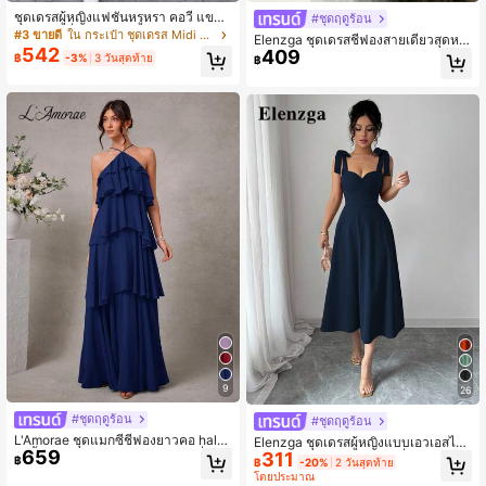
ชุดเดรสผู้หญิงแฟชั่นหรูหรา คอวี แขนย
#ชุดฤดูร้อน
าวสไตล์ฝรั่งเศส ทรงเข้ารูป สำหรับฤดูใ
#3 ขายดี
ใน กระเป๋า ชุดเดรส Midi สำหรับผู้หญิง
Elenzga ชุดเดรสชีฟองสายเดี่ยวสุดหรู
บไม้ผลิ/ฤดูร้อน เหมาะสำหรับใส่ประจำ
542
409
สำหรับผู้หญิง, เหมาะสำหรับแขกงานแ
฿
-3%
3 วันสุดท้าย
฿
วัน งานปาร์ตี้ และการรวมตัว ชุดเดรสท
ต่งงาน, การรวมตัวของพี่น้อง
รงเอ
9
26
#ชุดฤดูร้อน
#ชุดฤดูร้อน
L'Amorae ชุดแมกซี่ชีฟองยาวคอ halte
Elenzga ชุดเดรสผู้หญิงแบบเอวเอสไต
659
r สีพื้นสำหรับแขกในงานแต่งงานที่สวย
311
ล์โรแมนติก ประดับโบว์ผูกที่เอว ไร้แขน
฿
฿
-20%
2 วันสุดท้าย
งามและโรแมนติก
โดยประมาณ