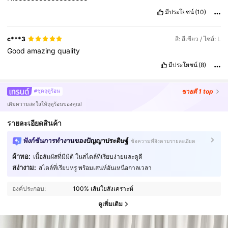
มีประโยชน์
(10)
c***3
สี: สีเขียว / ไซส์: L
Good
amazing
quality
มีประโยชน์
(8)
ขายดี
1 top
#ชุดฤดูร้อน
เติมความสดใสให้ฤดูร้อนของคุณ!
รายละเอียดสินค้า
ฟังก์ชันการทำงานของปัญญาประดิษฐ์
ข้อความที่อิงตามรายละเอียด
ผ้าทอ:
เนื้อสัมผัสที่มีมิติ ในสไตล์ที่เรียบง่ายและดูดี
สง่างาม:
สไตล์ที่เรียบหรู พร้อมเสน่ห์อันเหนือกาลเวลา
องค์ประกอบ:
100% เส้นใยสังเคราะห์
ดูเพิ่มเติม