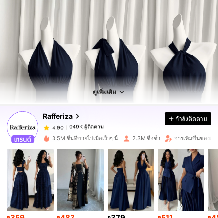
949K ผู้ติดตาม
4.90
949K ผู้ติดตาม
4.90
ดูเพิ่มเติม
Rafferiza
กำลังติดตาม
949K ผู้ติดตาม
4.90
a***n
จ่าย
1 วันที่ผ่านมา
3.5M ชิ้นที่ขายไปเมื่อเร็วๆ นี้
2.3M ซื้อซ้ำ
การเพิ่มขึ้นของผู้
949K ผู้ติดตาม
4.90
949K ผู้ติดตาม
4.90
949K ผู้ติดตาม
4.90
359
483
379
511
4