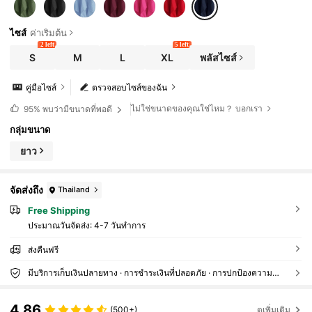
คอ, สายเดี่ยวแบบสุ่ม, ดีไซน์ดั้งเดิม, ระบายหลายชั้น,
โบว์
ไซส์
ค่าเริ่มต้น
2 left
5 left
S
M
L
XL
พลัสไซส์
คู่มือไซส์
ตรวจสอบไซส์ของฉัน
ไม่ใช่ขนาดของคุณใช่ไหม？ บอกเรา
95%
พบว่ามีขนาดที่พอดี
กลุ่มขนาด
ยาว
จัดส่งถึง
Thailand
Free Shipping
ประมาณวันจัดส่ง:
4-7 วันทำการ
ส่งคืนฟรี
มีบริการเก็บเงินปลายทาง · การชำระเงินที่ปลอดภัย · การปกป้องความเป็นส่วนตัว
4.86
(500+)
ดูเพิ่มเติม