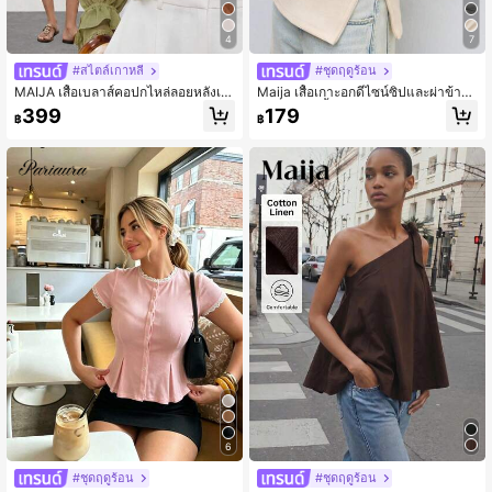
4
7
#สไตล์เกาหลี
#ชุดฤดูร้อน
MAIJA เสื้อเบลาส์คอปกไหล่ลอยหลังเว้
Maija เสื้อเกาะอกดีไซน์ซิปและผ่าข้าง
าชายหาด
สำหรับปาร์ตี้วันเซนต์แพทริก อีสเตอร์ วั
399
179
฿
฿
นหยุด เที่ยวทะเล ฤดูร้อน ออกไปข้างนอ
ก งานรับปริญญา ฤดูใบไม้ร่วง และฮาโ
ลวีน
6
#ชุดฤดูร้อน
#ชุดฤดูร้อน