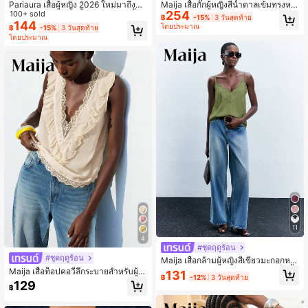
Pariaura เสื้อผู้หญิง 2026 ใหม่มาถึงสีข
Maija เสื้อกั๊กผู้หญิงสีน้ำตาลเข้มทรงหล
254
าวถักลายลูกไม้แขนสั้นกระดุมหน้าเสื้อเ
100+ sold
วมผูกไหล่ ผ้าฝ้ายลินินใส่สบาย ลายทาง
฿
-15%
3 วันสุดท้าย
พพลัม - เสื้อเบลาส์ฤดูร้อนที่ยืดหยุ่นสูงเ
ตัดสี สไตล์ลำลองชิค สำหรับฤดูร้อน ชา
144
โดยประมาณ
฿
-15%
3 วันสุดท้าย
ข้ารูปพอดีตัวสำหรับใส่ในชีวิตประจำวั
ยหาด ออกไปเที่ยวกลางคืน เดท และบรั
โดยประมาณ
น
นช์
11
4
#ชุดฤดูร้อน
#ชุดฤดูร้อน
Maija เสื้อกล้ามผู้หญิงสีเขียวมะกอกหรู
หรา แต่งขอบลูกไม้ตัดสี สายสปาเก็ตตี้
Maija เสื้อท็อปคอวีลึกระบายสำหรับผู้ห
131
฿
-12%
3 วันสุดท้าย
ทรงหลวม สำหรับฤดูร้อน แขก ลำลอง ฤ
ญิง สไตล์ลำลอง ใส่ได้ทุกวัน
129
฿
ดูใบไม้ร่วง ฮาโลวีน