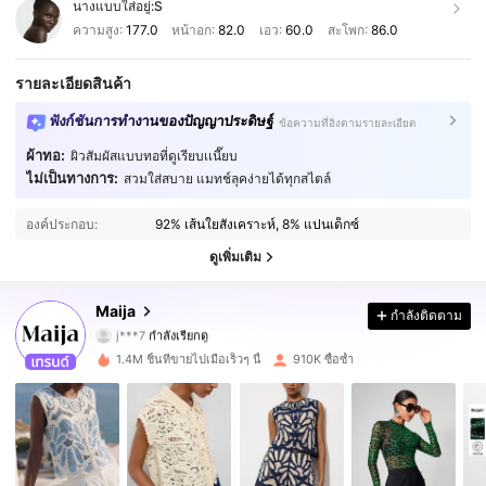
นางแบบใส่อยู่:
S
ความสูง:
177.0
หน้าอก:
82.0
เอว:
60.0
สะโพก:
86.0
รายละเอียดสินค้า
ฟังก์ชันการทำงานของปัญญาประดิษฐ์
ข้อความที่อิงตามรายละเอียด
ผ้าทอ:
ผิวสัมผัสแบบทอที่ดูเรียบเเนี๊ยบ
ไม่เป็นทางการ:
สวมใส่สบาย แมทช์ลุคง่ายได้ทุกสไตล์
2.7M ผู้ติดตาม
4.87
องค์ประกอบ:
92% เส้นใยสังเคราะห์, 8% แปนเด็กซ์
2.7M ผู้ติดตาม
4.87
ดูเพิ่มเติม
2.7M ผู้ติดตาม
4.87
Maija
กำลังติดตาม
j***7
กำลังเรียกดู
2.7M ผู้ติดตาม
4.87
1.4M ชิ้นที่ขายไปเมื่อเร็วๆ นี้
910K ซื้อซ้ำ
2.7M ผู้ติดตาม
4.87
2.7M ผู้ติดตาม
4.87