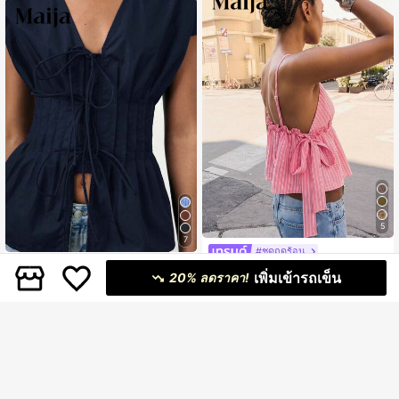
5
7
#ชุดฤดูร้อน
#ชุดฤดูร้อน
Maija เสื้อสายเดี่ยวแต่งระบายลายทาง
เพิ่มเข้ารถเข็น
20% ลดราคา!
สำหรับผู้หญิง
Maija เสื้อเบลาส์ผู้หญิงฤดูร้อนใหม่ สีน้ำ
139
฿
เงินเข้ม คอวี เปิดด้านหน้า ผูกโบว์ที่เอว
279
฿
ผ้าหนาอัดพลีท ไหล่กว้าง แขนระบาย เ
หมาะสำหรับหลายโอกาส: Y2K, ออฟฟิ
ศ, ที่ทำงาน, สังคม, ออกไปข้างนอก, เด
ท, ปาร์ตี้, การรวมตัว, คอนเสิร์ต, การแส
ดงบนเวที, พิธีรับปริญญา, บรันช์, งานเลี้
ยงน้ำชา, สนามบิน