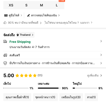
4 left
XS
S
M
L
คู่มือไซส์
ตรวจสอบไซส์ของฉัน
ไม่ใช่ขนาดของคุณใช่ไหม？ บอกเรา
90%
พบว่ามีขนาดที่พอดี
จัดส่งถึง
Thailand
Free Shipping
ประมาณวันจัดส่ง:
4-7 วันทำการ
ส่งคืนฟรี
มีบริการเก็บเงินปลายทาง · การชำระเงินที่ปลอดภัย · การปกป้องความเป็นส่วนตัว
5.00
(11)
ดูเพิ่มเติม
เล็กไป
เหมาะสม
ใหญ่ไป
1%
90%
9%
คุณภาพเนื้อผ้าดี
(1)
ชุดหน้าหนาว
(1)
เหมือนในรูป
(3)
สวย
(1)