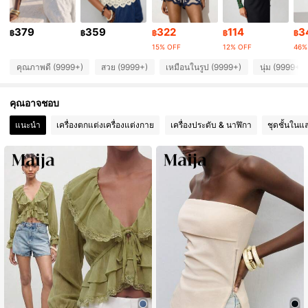
2.7M ผู้ติดตาม
4.87
379
359
322
114
3
฿
฿
฿
฿
฿
2.7M ผู้ติดตาม
4.87
15% OFF
12% OFF
46%
คุณภาพดี (9999+)
สวย (9999+)
เหมือนในรูป (9999+)
นุ่ม (9999+)
2.7M ผู้ติดตาม
4.87
คุณอาจชอบ
2.7M ผู้ติดตาม
4.87
แนะนำ
เครื่องตกแต่งเครื่องแต่งกาย
เครื่องประดับ & นาฬิกา
ชุดชั้นในแ
2.7M ผู้ติดตาม
4.87