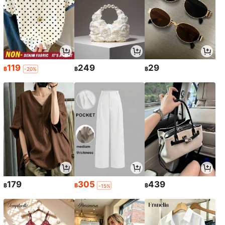
119
249
29
฿
฿
฿
-20%
179
305
439
฿
฿
฿
-15%