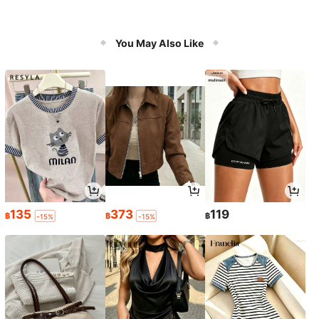
You May Also Like
135
373
119
฿
฿
฿
-15%
-15%