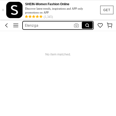
SHEIN-Women Fashion Online
×
เดรสขาว
Discover latest trends, inspirations and APP only
GET
promotions on APP
เสื้ออชายหาดผู้หญิง
(1,345)
Elenzga
Tennis Outfit Plus Size
Pariaura
เดรสขาว
No item matched.
เสื้ออชายหาดผู้หญิง