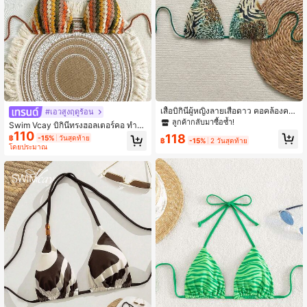
547K ผู้ติดตาม
4.87
เสื้อบิกินี่ผู้หญิงลายเสือดาว คอคล้องคอ
#เอวสูงฤดูร้อน
ผูกเชือก สำหรับวันหยุด ชายหาด ฤดูร้อ
ลูกค้ากลับมาซื้อซ้ำ!
Swim Vcay บิกินีทรงฮอลเตอร์คอ ทำจ
น
110
ากถัก ผ้าถัก สายเชือก เหมาะสำหรับทริ
118
฿
-15%
วันสุดท้าย
฿
-15%
2 วันสุดท้าย
ปไปชายหาด ในช่วงฤดูร้อน
โดยประมาณ