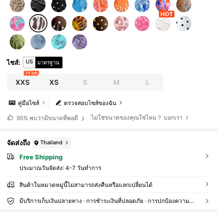
US
ไซส์
:
มาตรฐาน
10 left
XXS
XS
S
M
L
คู่มือไซส์
ตรวจสอบไซส์ของฉัน
ไม่ใช่ขนาดของคุณใช่ไหม？ บอกเรา
95%
พบว่ามีขนาดที่พอดี
จัดส่งถึง
Thailand
Free Shipping
ประมาณวันจัดส่ง:
4-7 วันทำการ
สินค้าในหมวดหมู่นี้ไม่สามารถส่งคืนหรือแลกเปลี่ยนได้
มีบริการเก็บเงินปลายทาง · การชำระเงินที่ปลอดภัย · การปกป้องความเป็นส่วนตัว