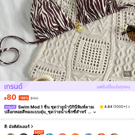
1/5
80
-50%
฿
฿159
Swim Mod 1 ชิ้น ชุดว่ายน้ำบิกินี่พิมพ์ลายเ
4.84
(
1000+
)
ปลือกหอยสีทองแบบสุ่ม, ชุดว่ายน้ำเซ็กซี่สำหรั
บวันหยุดฤดูร้อน ชุดบิกินี่พิมพ์ลายม้าลาย ชุดว่า
ยน้ำควบคุมหน้าท้อง ชุดเสื้อผ้าลายม้าลายสำหรับผู้
หญิง
สี: มัลติคัลเลอร์