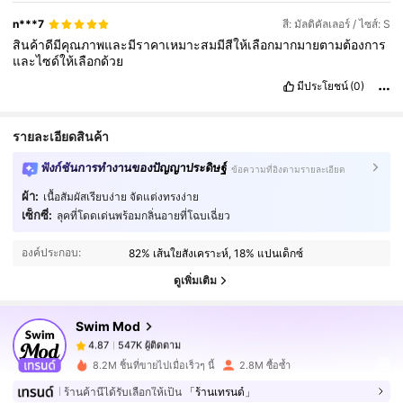
n***7
สี: มัลติคัลเลอร์ / ไซส์: S
สินค้าดีมีคุณภาพและมีราคาเหมาะสมมีสีให้เลือกมากมายตามต้องการ
และไซด์ให้เลือกด้วย
มีประโยชน์
(0)
รายละเอียดสินค้า
ฟังก์ชันการทำงานของปัญญาประดิษฐ์
ข้อความที่อิงตามรายละเอียด
ผ้า:
เนื้อสัมผัสเรียบง่าย จัดแต่งทรงง่าย
547K ผู้ติดตาม
4.87
เซ็กซี่:
ลุคที่โดดเด่นพร้อมกลิ่นอายที่โฉบเฉี่ยว
องค์ประกอบ:
82% เส้นใยสังเคราะห์, 18% แปนเด็กซ์
547K ผู้ติดตาม
4.87
ดูเพิ่มเติม
Swim Mod
547K ผู้ติดตาม
4.87
m***9
จ่าย
1 วันที่ผ่านมา
8.2M ชิ้นที่ขายไปเมื่อเร็วๆ นี้
2.8M ซื้อซ้ำ
547K ผู้ติดตาม
4.87
ร้านค้านี้ได้รับเลือกให้เป็น
「ร้านเทรนด์」