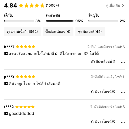
4.84
(1000+)
ดูเพิ่มเติม
เล็กไป
เหมาะสม
ใหญ่ไป
3%
95%
2%
คุณภาพเนื้อผ้าดี
(62)
ซื้อต่อแน่นอน
(4)
ชุดซัมเมอร์
(44)
b***7
สี: สีดำและสีขาว / ไซส์: S
งานจริงสวยมากใส่ได้พอดี
ผ้าดีใส่สบาย
อก
32
ใส่ได้
มีประโยชน์
(1)
p***¥
สี: มัลติคัลเลอร์ / ไซส์: L
สีสวยถูกใจมาก
ไซส์กำลังพอดี
มีประโยชน์
(0)
t***2
สี: มัลติคัลเลอร์ / ไซส์: S
gooddddddd
มีประโยชน์
(0)