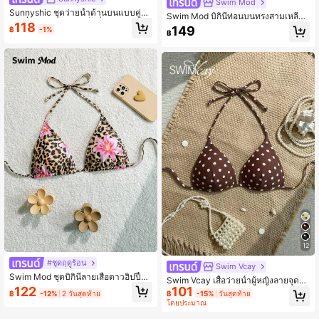
Swim Mod
Sunnyshic ชุดว่ายน้ำด้านบนแบบคู่สา
Swim Mod บิกินี่ท่อนบนทรงสามเหลี่ยม
มเหลี่ยมร้อน หน้าอกเซ็กซี่ ตกแต่งด้วยเ
118
ผู้หญิง สายคล้องไหล่ เปิดหลัง ลายดอกไ
149
฿
-1%
ปลือกหอยสีทอง มีลายพิมพ์แบบสุ่ม ผ้าใ
฿
ม้เล็กน่ารัก
บลายลูกฟัก
12
#ชุดฤดูร้อน
Swim Vcay
Swim Mod ชุดบิกินีลายเสือดาวฮิปปี้สำ
Swim Vcay เสื้อว่ายน้ำผู้หญิงลายจุด
หรับผู้หญิง
101
122
ลำลองสำหรับวันหยุด
฿
-15%
วันสุดท้าย
฿
-12%
2 วันสุดท้าย
โดยประมาณ