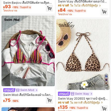
Swim Vcay เสื้อบิกินี่พิมพ์ลายดอกไม้เซ็
Swim Basics เสื้อบิกินี่พิมพ์ลายเสือดาว
กซี่สำหรับวันหยุดพักผ่อนสำหรับผู้หญิง
#8 ขายดี
ใน โบโฮ เสื้อบิกินี่ผู้หญิง
93
ผูกคอเซ็กซี่สำหรับผู้หญิง, ชุดว่ายน้ำแฟ
฿
-15%
วันสุดท้าย
84
ชั่นสำหรับชายหาด
โดยประมาณ
฿
-15%
วันสุดท้าย
โดยประมาณ
26
Swim Mod
Swim Vcay
Swim Mod เสื้อบิกินี่คล้องคอผ้าแจ็คกา
ร์ดสำหรับผู้หญิง, ฤดูใบไม้ผลิ/ฤดูร้อน
Swim Vcay 2026SS ชุดว่ายน้ำผู้หญิง
75
฿
-50%
มาใหม่สำหรับวันหยุด, ออกเดท, ตะวัน
#6 ขายดี
ใน หลากสี เสื้อบิกินี่ผู้หญิง
ตก, ล่องเรือ, ชายหาด, เกาะ, ท่องเที่ยว,
135
฿
-15%
วันสุดท้าย
ทุกฤดู, เทศกาลดนตรี, โบฮีเมียน, โบฮีเมี