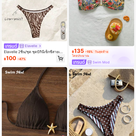
7
Elavelle
135
Elavelle 2ชิ้น/ชุด ชุดบิกินี่เซ็กซี่สายเดี่ย
฿
-15%
วันสุดท้าย
วพิมพ์ลายแบบสุ่มสำหรับผู้หญิง, ฤดูร้อน
โดยประมาณ
100
฿
-47%
Swim Mod