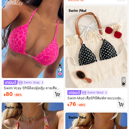
โดยประมาณ
ยน, ชิลล์ฤดูใบไม้ร่วง โบฮีเมียน Y2K ชุ
ดว่ายน้ำพิมพ์ลายเสือดาวสำหรับผู้หญิง
สำหรับวันหยุดพักผ่อนริมชายหาด ชุดว่
ายน้ำบิกินี่พิมพ์ลายเสือดาว ชุดบิกินี่พิม
พ์ลายสัตว์ ชุดว่ายน้ำบิกินี่สำหรับผู้หญิง
ชุดว่ายน้ำวันพีซสำหรับผู้หญิง
Swim Vcay
Swim Vcay บิกินี่ท็อปผู้หญิง ลายเสือดา
วสไตล์ทรอปิคอลน่ารักเซ็กซี่ คอคล้องผู
Swim Mod
80
฿
-50%
กหน้า พร้อมอะไหล่โลหะกลม ชุดว่ายน้ำ
Swim Mod เสื้อบิกินี่พิมพ์ลายแบบสุ่ม
ลำลองหรูหราสำหรับวันหยุดชายหาดแ
สำหรับผู้หญิงที่สง่างาม
76
ละวันวาเลนไทน์ ขายดี
฿
-49%