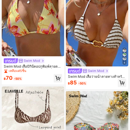
Swim Mod
4
Swim Mod เสื้อบิกินี่คอปกพิมพ์ลายดอก
ไม้สำหรับผู้หญิง, ชุดว่ายน้ำเซ็กซี่สำหรั
Swim Mod
เหลือแค่5ชิ้น
บวันหยุด
Swim Mod เสื้อว่ายน้ำลายทางสำหรับ
70
฿
-50%
วันหยุดพักผ่อนริมชายหาดสำหรับผู้หญิ
85
฿
-50%
ง