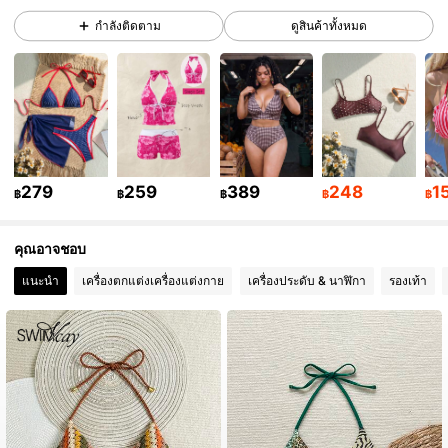
กำลังติดตาม
ดูสินค้าทั้งหมด
547K ผู้ติดตาม
4.87
547K ผู้ติดตาม
4.87
547K ผู้ติดตาม
4.87
279
259
389
248
1
฿
฿
฿
฿
฿
คุณอาจชอบ
547K ผู้ติดตาม
4.87
แนะนำ
เครื่องตกแต่งเครื่องแต่งกาย
เครื่องประดับ & นาฬิกา
รองเท้า
547K ผู้ติดตาม
4.87
547K ผู้ติดตาม
4.87