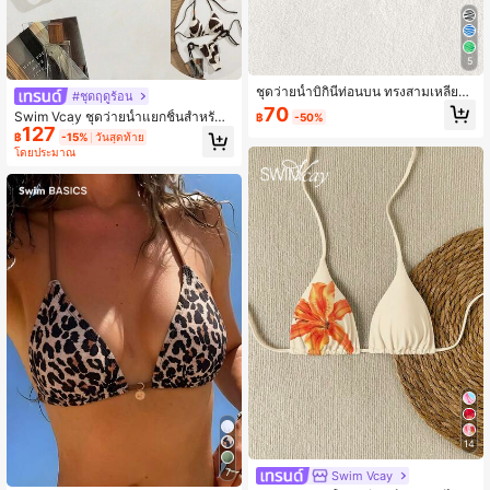
5
ชุดว่ายน้ำบิกินี่ท่อนบน ทรงสามเหลี่ยม
#ชุดฤดูร้อน
ลาย ม้าลาย คล้องคอ
70
Swim Vcay ชุดว่ายน้ำแยกชิ้นสำหรับส
฿
-50%
127
ตรี, ลายบล็อกสีเสริมสายผูกด้านข้างแบ
฿
-15%
วันสุดท้าย
บมินิมอล วินเทจสำหรับฤดูร้อนและวันห
โดยประมาณ
ยุดริมทะเล
14
7
Swim Vcay