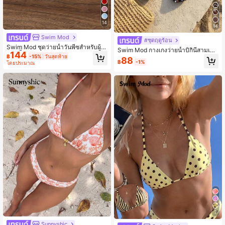
14
14
Swim Mod
#ชุดฤดูร้อน
Swim Mod ชุดว่ายน้ำวันพีซสำหรับผู้ห
Swim Mod กางเกงว่ายน้ำบิกินี่สามเหลี่
144
ญิงสีพื้นแบบผูกคอเปลือยหลังสำหรับวัน
฿
-15%
วันสุดท้าย
ยมลายจุดสำหรับผู้หญิง สำหรับวันหยุด
88
หยุดพักผ่อนริมชายหาด สีน้ำตาล ชุดว่า
฿
-1%
โดยประมาณ
พักผ่อนชายหาด
ยน้ำผู้หญิง บิกินี่สีน้ำตาล บิกินี่เปลือกหอ
ย บิกินี่รูปดาว บิกินี่รูปดาว
7
Sunnyshic