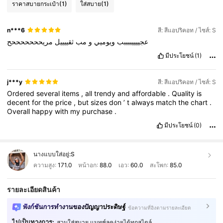
ราคาสบายกระเป๋า
(1)
ใส่สบาย
(1)
n***6
สี: สีแอปริคอท / ไซส์: S
عجييييببببب
ويوميي
و
مب
ثقييييل
مريحححححححح
มีประโยชน์
(1)
j***y
สี: สีแอปริคอท / ไซส์: S
Ordered
several
items
,
all
trendy
and
affordable
.
Quality
is
decent
for
the
price
,
but
sizes
don
’
t
always
match
the
chart
.
Overall
happy
with
my
purchase
.
มีประโยชน์
(0)
นางแบบใส่อยู่:
S
ความสูง:
171.0
หน้าอก:
88.0
เอว:
60.0
สะโพก:
85.0
รายละเอียดสินค้า
ฟังก์ชันการทำงานของปัญญาประดิษฐ์
ข้อความที่อิงตามรายละเอียด
ไม่เป็นทางการ:
สวมใส่สบาย แมทช์ลุคง่ายได้ทุกสไตล์