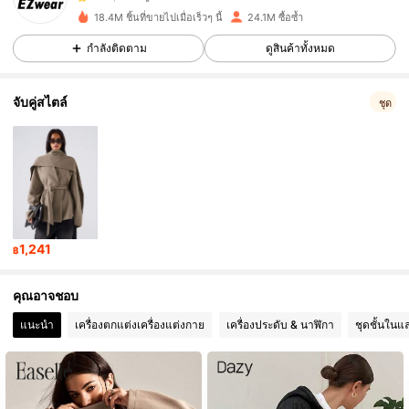
18.4M ชิ้นที่ขายไปเมื่อเร็วๆ นี้
24.1M ซื้อซ้ำ
กำลังติดตาม
ดูสินค้าทั้งหมด
1.9M ผู้ติดตาม
4.91
จับคู่สไตล์
ชุด
1.9M ผู้ติดตาม
4.91
1.9M ผู้ติดตาม
4.91
1.9M ผู้ติดตาม
4.91
1,241
฿
คุณอาจชอบ
1.9M ผู้ติดตาม
4.91
แนะนำ
เครื่องตกแต่งเครื่องแต่งกาย
เครื่องประดับ & นาฬิกา
ชุดชั้นในแ
1.9M ผู้ติดตาม
4.91