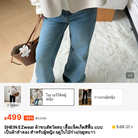
1/7
โอเวอร์โค้ทผู้
กางเกงผู้หญิง
หญิง
2
ไอเทม
499
-52%
฿
฿1,039
SHEIN EZwear ผ้าขนสัตว์ผสม เสื้อแจ็คเก็ตสีพื้น แบบ
5.00
(
2
)
เป็นผ้าลำลอง สำหรับผู้หญิง ฤดูใบไม้ร่วง/ฤดูหนาว