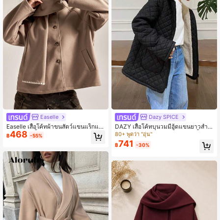
1.9M ผู้ติดตาม
4.91
1.9M ผู้ติดตาม
4.91
Easelle
Dazy SPICE
Easelle เสื้อโค้ทผ้าขนสัตว์แขนแร็กแล
DAZY เสื้อโค้ทบุนวมมีฮู้ดแขนยาวสำห
468
นพร้อมปกเสื้อสีข้าวโอ๊ตสำหรับฤดูหนา
รับผู้หญิง สไตล์ลำลอง ฤดูหนาว เสื้อผ้าผู้
80+ พูดว่า "อุ่น"
฿
-55%
ว
หญิงฤดูหนาว เสื้อโค้ทผู้หญิงฤดูหนาว เ
741
฿
-30%
สื้อแจ็คเก็ตบุซับในกันหนาวสำหรับโรงเ
รียน