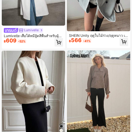
Lumivelle
SHEIN Unity ฤดูใบไม้ร่วง/ฤดูหนาว เสื้
Lumivelle เสื้อโค้ทมีฮู้ดสีพื้นสำหรับผู้ห
566
อโค้ทขนสัตว์ขนาดใหญ่ คอปก ปลายแ
609
ญิง, แฟชั่นสำหรับฤดูใบไม้ร่วง/ฤดูหนา
฿
-41%
฿
-52%
ขนยาว สีคอนทราสท์
ว