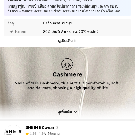
ลายลูกฟูก, กระเป๋าเสื้อ:
ด้วยดีไซน์ผ้าถักลายร่องที่ยืดหยุ่นและกระชับรับ
สัดส่วน ผสมผสานความสบายเข้ากับความสง่างามได้อย่างลงตัว พร้อมมอบ
สมดุลที่สมบูรณ์แบบระหว่างสไตล์และการใช้งาน
วัสดุ:
ผ้าสักหลาดหนานุ่ม
องค์ประกอบ:
80% เส้นใยสังเคราะห์, 20% ขนสัตว์
ดูเพิ่มเติม
1.9M ผู้ติดตาม
4.91
ดูเพิ่มเติม
1.9M ผู้ติดตาม
4.91
SHEIN EZwear
1.9M ผู้ติดตาม
4.91