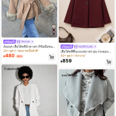
Aloruh
Aloruh เสื้อโค้ทสีน้ำตาลกากีข้อมือขนปุ
NORPOJIN
ยแฟชั่นฤดูใบไม้ร่วง/ฤดูหนาว
20+ พูดว่า "คุณภาพเนื้อผ้าดี"
เสื้อโค้ทสีพื้นแบบสบายๆ อุ่น กระดุมแถว
480
เดียว สำหรับฤดูใบไม้ร่วง/ฤดูหนาว
50+ พูดว่า "สง่างาม"
฿
-50%
859
฿