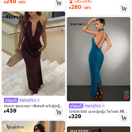
249
สีแอปริคอทสำหรับผู้หญิง, ชุดเดรสประ
ประดับโลหะสีน้ำตาล
เหลือแค่9ชิ้น
฿
-45%
ดับลูกปัด, ชุดเดรสหางปลา, ชุดเดรสหรู
280
฿
-39%
หรา, ชุดเดรสปาร์ตี้, ชุดเดรสรับปริญญ
า, ฤดูใบไม้ผลิ/ฤดูร้อน
#ชุดฤดูร้อน
Aloruh ชุดเดรสยาวพิเศษสำหรับผู้หญิง
#ชุดฤดูร้อน
439
ทรงหางนางเงือกเข้ารูป คอฮอลเตอร์ ค
SHEIN BAE เดรส ผู้หญิง โชว์หลัง สีพื้น
฿
อวีลึก คอคาวล์ สีน้ำตาล สไตล์โรแมนติ
329
คล้องคอ
฿
ก สำหรับเดท ปาร์ตี้ และงานบอล แต่งก
ลิตเตอร์ละเอียดเมทัลลิก