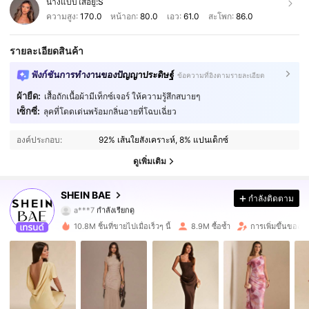
นางแบบใส่อยู่:
S
ความสูง:
170.0
หน้าอก:
80.0
เอว:
61.0
สะโพก:
86.0
รายละเอียดสินค้า
ฟังก์ชันการทำงานของปัญญาประดิษฐ์
ข้อความที่อิงตามรายละเอียด
ผ้ายืด:
เสื้อถักเนื้อผ้ามีเท็กซ์เจอร์ ให้ความรู้สึกสบายๆ
เซ็กซี่:
ลุคที่โดดเด่นพร้อมกลิ่นอายที่โฉบเฉี่ยว
2.7M ผู้ติดตาม
4.91
องค์ประกอบ:
92% เส้นใยสังเคราะห์, 8% แปนเด็กซ์
2.7M ผู้ติดตาม
4.91
ดูเพิ่มเติม
2.7M ผู้ติดตาม
4.91
SHEIN BAE
กำลังติดตาม
2.7M ผู้ติดตาม
4.91
10.8M ชิ้นที่ขายไปเมื่อเร็วๆ นี้
8.9M ซื้อซ้ำ
การเพิ่มขึ้นของผู
2.7M ผู้ติดตาม
4.91
2.7M ผู้ติดตาม
4.91
2.7M ผู้ติดตาม
4.91