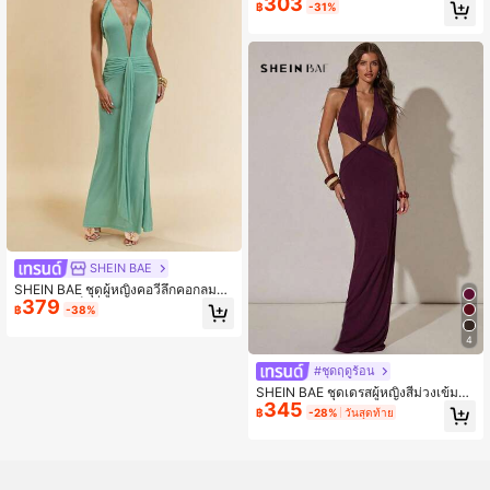
303
฿
-31%
รับงานบอล วันวาเลนไทน์ คอนเสิร์ต งา
นเลี้ยง งานรื่นเริง เทศกาล ออกเดท สังส
รรค์ วันเกิด ปาร์ตี้คนโสด งานเลี้ยงค็อกเ
ทล งานที่เป็นทางการ ไฮไลท์ของคลับแ
ละรูปร่างที่สวยงาม
SHEIN BAE
SHEIN BAE ชุดผู้หญิงคอวีลึกคอกลมแผ่
379
นหลังเปิด เซ็กซี่และรัดรูปตัว ฤดูร้อน
฿
-38%
4
#ชุดฤดูร้อน
SHEIN BAE ชุดเดรสผู้หญิงสีม่วงเข้มแ
345
บบเปิดหลังและสายคล้องคอ สไตล์ 70s
฿
-28%
วันสุดท้าย
ชุดเดรสยาวสำหรับงานปาร์ตี้ ฤดูร้อน ช
ายหาด วันหยุดพักผ่อน ฤดูใบไม้ผลิ วันว
าเลนไทน์ ชุดคาร์นิวัล ลุค 2026