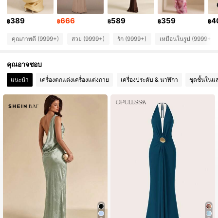
389
666
589
359
4
2.7M ผู้ติดตาม
4.91
฿
฿
฿
฿
฿
คุณภาพดี (9999+)
สวย (9999+)
รัก (9999+)
เหมือนในรูป (9999+)
2.7M ผู้ติดตาม
4.91
คุณอาจชอบ
2.7M ผู้ติดตาม
4.91
แนะนำ
เครื่องตกแต่งเครื่องแต่งกาย
เครื่องประดับ & นาฬิกา
ชุดชั้นในแ
2.7M ผู้ติดตาม
4.91