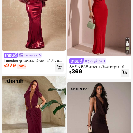
8
Lumalex
Lumalex ชุดเดรสเมอร์เมดคอวีเปิดหลัง
#ชุดฤดูร้อน
279
เมทัลลิกสำหรับฤดูหนาวและฤดูใบไม้ร่ว
SHEIN BAE เดรสยาวสีแดงหรูหราสำห
฿
-36%
ง, ชุดเดรสบอดี้คอนหางปลาสีแดงเข้ม
369
รับผู้หญิง เหมาะสำหรับงานปาร์ตี้ งานเ
฿
สำหรับงานทางการ, ชุดเดรสสีแดงเบอร์
ลี้ยงสังสรรค์ งานแต่งงาน งานรับปริญญ
กันดีสำหรับงานทางการ, ชุดราตรีสตรี,
า วันหยุดพักผ่อน ชายหาด หรือชุดออกเ
ชุดราตรีหรูหรา, ชุดเดรสซาตินยาว, ชุด
ดทสไตล์มินิมอล
เดรสพรอมหรูหรา, งานเลี้ยงสังสรรค์, งา
นเลี้ยง, ชุดเดรสเรียบหรู, ชุดเดรส Old
Money, ชุดเดรสกลิตเตอร์สำหรับวันหยุ
ด, งานปาร์ตี้ Rave, งานเลี้ยงนอกบ้าน,
วันหยุดพักผ่อน, ชุดเดรส Hot Outdoor,
ชุดเดรส Richly Layered, ชุดเดรสสำห
รับฤดูแต่งงาน, งานเลี้ยง, ID Al-Adha,
งานเลี้ยง Al-Adha, ชุดเดรสปีใหม่, ชุดเ
ดรส Chic Autumn Fall, ชุดเดรสสไตล์ใ
หม่สำหรับสตรี, ชุดราตรี, ชุดเดรส Deli
cate Outdoor-Ready, ชุดเดรสกันหนา
ว, ชุดเดรส Essential Winter Travel G