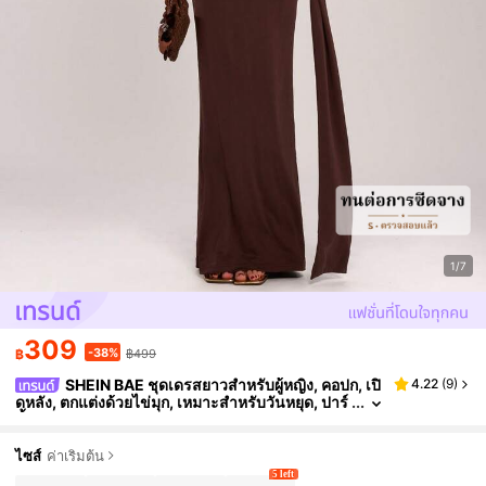
1/7
309
-38%
฿
฿499
SHEIN BAE ชุดเดรสยาวสำหรับผู้หญิง, คอปก, เปิ
4.22
(
9
)
ดหลัง, ตกแต่งด้วยไข่มุก, เหมาะสำหรับวันหยุด, ปาร์
ตี้, ชายหาด, สง่างาม
ไซส์
ค่าเริ่มต้น
5 left