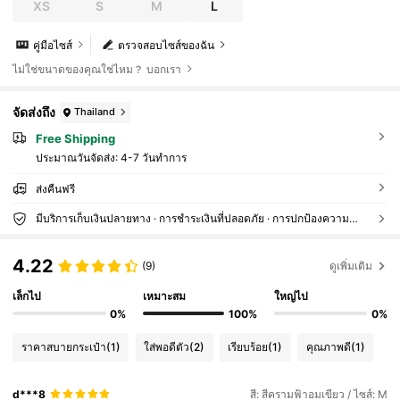
XS
S
M
L
คู่มือไซส์
ตรวจสอบไซส์ของฉัน
ไม่ใช่ขนาดของคุณใช่ไหม？ บอกเรา
จัดส่งถึง
Thailand
Free Shipping
ประมาณวันจัดส่ง:
4-7 วันทำการ
ส่งคืนฟรี
มีบริการเก็บเงินปลายทาง · การชำระเงินที่ปลอดภัย · การปกป้องความเป็นส่วนตัว
4.22
(9)
ดูเพิ่มเติม
เล็กไป
เหมาะสม
ใหญ่ไป
0%
100%
0%
ราคาสบายกระเป๋า
(1)
ใส่พอดีตัว
(2)
เรียบร้อย
(1)
คุณภาพดี
(1)
d***8
สี: สีครามฟ้าอมเขียว / ไซส์: M