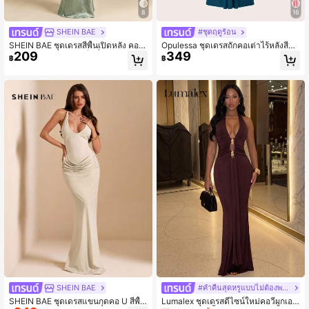
8
16
SHEIN BAE
#ชุดฤดูร้อน
SHEIN BAE ชุดเดรสสีพื้นเปิดหลัง คอไ
Opulessa ชุดเดรสถักคอเต่าไร้หลังสีพื้น
209
349
ม่สมมาตรแบบเดรป เซ็กซี่หรูหรา แขน
สำหรับผู้หญิง
฿
฿
กุด
SHEIN BAE
#ค่ำคืนสุดหรูแบบไม่ต้องพยายาม
SHEIN BAE ชุดเดรสแขนกุดคอ U สีพื้น
Lumalex ชุดเดรสดีไซน์ใหม่คอวีผูกเอว