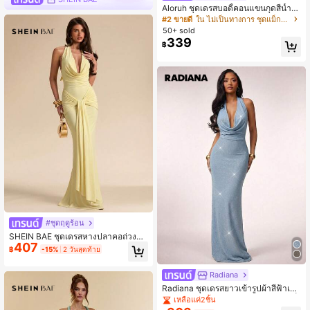
Aloruh ชุดเดรสบอดี้คอนแขนกุดสีน้ำต
าลสำหรับผู้หญิง ชายกระโปรงหางปลา
#2 ขายดี
ใน ไม่เป็นทางการ ชุดแม็กซี่เดรสผู้หญิง
เหมาะสำหรับวันหยุดพักผ่อน, การเดินท
50+ sold
างประจำวัน, ฤดูใบไม้ผลิ/ฤดูร้อน
339
฿
#ชุดฤดูร้อน
SHEIN BAE ชุดเดรสหางปลาคอถ่วงสีพื้
407
นสุดหรูสำหรับผู้หญิง, ฤดูร้อน
฿
-15%
2 วันสุดท้าย
Radiana
Radiana ชุดเดรสยาวเข้ารูปผ้าสีฟ้าเงา
งาม คอปกคลุมเปลือยหลังสุดหรูหรา เซ็
เหลือแค่2ชิ้น
กซี่ และมีเสน่ห์สำหรับผู้หญิง เหมาะสำห