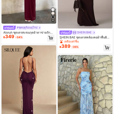
ear, ชุดเดรส Siren Red Bodycon, ชุดเ
ดรส Vibrant Red Cocktail, ชุดเดรส P
assion Red Statement
4
#ชุดฤดูร้อนยุโรป
Aloruh ชุดเดรสแขนกุดผ้าตาข่ายถักคอ
SHEIN BAE
349
วีลึกเซ็กซี่สีแอปริคอท, สำหรับงานแต่งง
SHEIN BAE ชุดเดรสคล้องคอผ้าพื้นผิวสี
฿
-34%
าน, ชุดเดรสสีแดง, คริสต์มาส, ชุดเดรส
น้ำตาลตกแต่งลูกปัด เหมาะสำหรับวันห
เหลือแค่1ชิ้น
ปีใหม่
ยุดพักผ่อนริมชายหาด, ออกทริปกับเพื่อ
389
฿
-35%
นสาว, รีสอร์ทลำลอง, ปาร์ตี้ริมสระน้ำ, ฤ
ดูใบไม้ผลิ/ฤดูร้อน