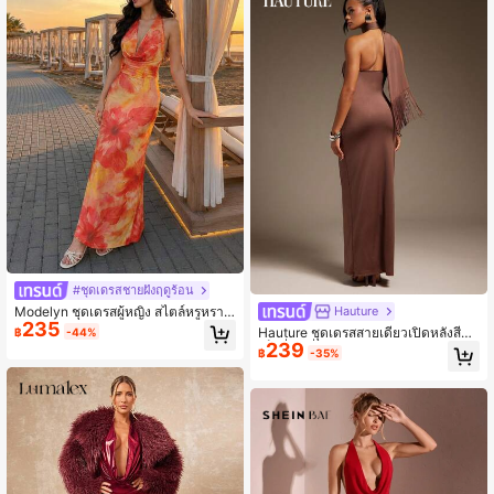
#ชุดเดรสชายฝั่งฤดูร้อน
Modelyn ชุดเดรสผู้หญิง สไตล์หรูหรา&
Hauture
235
พักผ่อน พิมพ์ลายดอกไม้ คอคล้องคอ คอ
Hauture ชุดเดรสสายเดี่ยวเปิดหลังสีพื้น
฿
-44%
เดรป เปิดหลัง แขนกุด ทรงเข้ารูป ชุดแ
239
เซ็กซี่แฟชั่นสำหรับผู้หญิง
฿
-35%
ม็กซี่เดรสสำหรับพักผ่อน ชายหาด ปาร์
ตี้ และเดทตอนกลางคืน