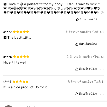
I
love
it
😀
a
perfect
fit
for
my
body
...
Can
'
t
wait
to
rock
it
💓🎊💓🤭💓🤭💓🎊💓🎊💓🎊💓💓🎊☺️🎊☺️🎊💓🎊💓🎊💓🎊❤️🎊❤️🎊
❤️🎊❤️🎊❤️🎊❤️❤️🎊❤️🎊❤️🎊❤️🎊❤️🎊❤️🎊❤️🎊❤️🎊🎊❤️🎊❤️❤️🎊
❤️🎊❤️🎊❤️🎊🎊❤️🎊❤️❤️🎊🎊❤️❤️🎊❤️🎊❤️🎊😏🎊😏🎊
มีประโยชน์
(1)
a***7
สี: สีครามฟ้าอมเขียว / ไซส์: XS
The
besttttttttt
มีประโยชน์
(5)
s***5
สี: สีครามฟ้าอมเขียว / ไซส์: M
Nice
it
fits
well
มีประโยชน์
(0)
t***4
สี: สีครามฟ้าอมเขียว / ไซส์: S
It
'
s
a
nice
product
Go
for
it
มีประโยชน์
(0)