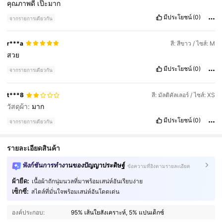
คุณภาพดี
เป๊ะมาก
มีประโยชน์
(0)
จากรายการเดียวกัน
r***a
สี: สีขาว / ไซส์: M
สวย
มีประโยชน์
(0)
จากรายการเดียวกัน
t***8
สี: มัลติคัลเลอร์ / ไซส์: XS
วัสดุผ้า:
มาก
มีประโยชน์
(0)
จากรายการเดียวกัน
รายละเอียดสินค้า
ฟังก์ชันการทำงานของปัญญาประดิษฐ์
ข้อความที่อิงตามรายละเอียด
ผ้ายืด:
เนื้อผ้าถักนุ่มนวลที่มาพร้อมเสน่ห์อันเรียบง่าย
เซ็กซี่:
สไตล์ที่มั่นใจพร้อมเสน่ห์อันโดดเด่น
11K ผู้ติดตาม
4.84
องค์ประกอบ:
95% เส้นใยสังเคราะห์, 5% แปนเด็กซ์
11K ผู้ติดตาม
4.84