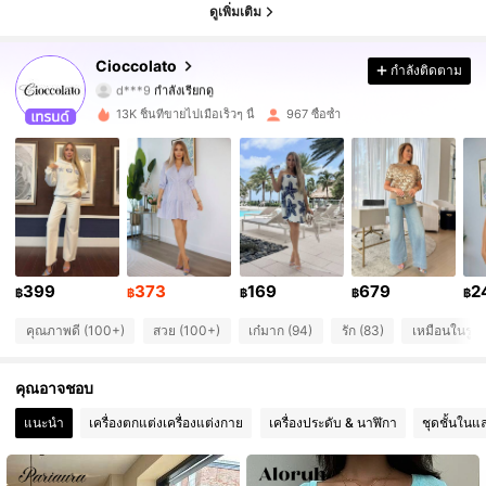
ดูเพิ่มเติม
11K ผู้ติดตาม
4.84
Cioccolato
กำลังติดตาม
d***9
กำลังเรียกดู
11K ผู้ติดตาม
4.84
13K ชิ้นที่ขายไปเมื่อเร็วๆ นี้
967 ซื้อซ้ำ
11K ผู้ติดตาม
4.84
11K ผู้ติดตาม
4.84
11K ผู้ติดตาม
4.84
399
373
169
679
2
฿
฿
฿
฿
฿
11K ผู้ติดตาม
4.84
คุณภาพดี (100+)
สวย (100+)
เก๋มาก (94)
รัก (83)
เหมือนในรูป 
11K ผู้ติดตาม
4.84
คุณอาจชอบ
11K ผู้ติดตาม
4.84
แนะนำ
เครื่องตกแต่งเครื่องแต่งกาย
เครื่องประดับ & นาฬิกา
ชุดชั้นในแ
11K ผู้ติดตาม
4.84