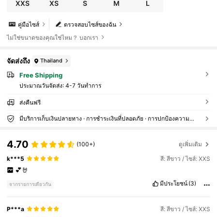
XXS
XS
S
M
L
คู่มือไซส์
ตรวจสอบไซส์ของฉัน
ไม่ใช่ขนาดของคุณใช่ไหม？ บอกเรา
จัดส่งถึง
Thailand
Free Shipping
ประมาณวันจัดส่ง:
4-7 วันทำการ
ส่งคืนฟรี
มีบริการเก็บเงินปลายทาง · การชำระเงินที่ปลอดภัย · การปกป้องความเป็นส่วนตัว
4.70
(100+)
ดูเพิ่มเติม
k***5
สี: สีขาว / ไซส์: XXS
💕🤘
มีประโยชน์
(3)
จากรายการเดียวกัน
P***a
สี: สีขาว / ไซส์: XXS