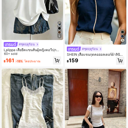
9
#ชุดฤดูร้อน
#ชุดฤดูร้อน
Lalippa เสื้อยืดแขนสั้นผู้หญิงคอวีปกคอ
เสื้อไหล่ตก สายถัก งานคราฟต์แฟชั่นมิ
60+ sold
SHEIN เสื้อแขนกุดคอฮอลเตอร์ผ้าลินิน
นิมอล ของขวัญสำหรับเพื่อน
สไตล์ฝรั่งเศสชิคสำหรับผู้หญิงผู้ใหญ่ คอ
161
159
฿
-15%
โดยประมาณ
฿
ตั้งแต่งขอบตัดสี เสื้อเบลาส์แขนกุดสไต
ล์หรูหราสำหรับใส่ไปทำงาน เสื้อคอฮอล
เตอร์ผ้าลินินใหม่ฤดูร้อนแต่งขอบตัดสี
ดำ เสื้อแขนกุดคอตั้งสไตล์ฝรั่งเศสหรูหร
าสำหรับผู้หญิง เสื้อคอฮอลเตอร์ เสื้อแข
นกุดผ้าลินิน เสื้อกั๊กใส่ไปทำงาน เสื้อกั๊กใ
ส่ไปเที่ยวพักผ่อน เสื้อแต่งขอบตัดสี ผ้าล
ายเนื้อสไตล์หรูหรา