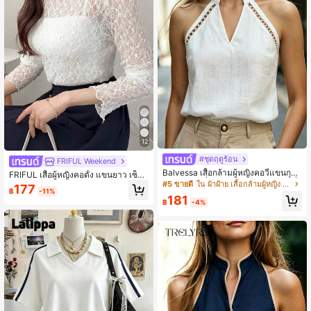
12
#ชุดฤดูร้อน
FRIFUL Weekend
Balvessa เสื้อกล้ามผู้หญิงคอวีแขนกุดสี
FRIFUL เสื้อผู้หญิงคอตั้ง แขนยาว เซ็กซี่
ขาวผ้าฝ้ายที่สามารถตรวจสอบแหล่งที่
#5 ขายดี
ใน ผ้าฝ้าย เสื้อกล้ามผู้หญิง & Camis
ลูกไม้เข้ารูป
177
มาได้
฿
-11%
181
฿
-4%