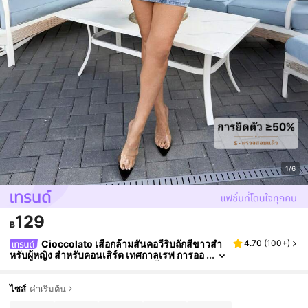
1/6
129
฿
Cioccolato เสื้อกล้ามสั้นคอวีริบถักสีขาวสำ
4.70
(
100+
)
หรับผู้หญิง สำหรับคอนเสิร์ต เทศกาลเรฟ การออ
กงาน งานเทศกาลเรเนซองส์ คลับ สไตล์ Y2K
ไซส์
ค่าเริ่มต้น