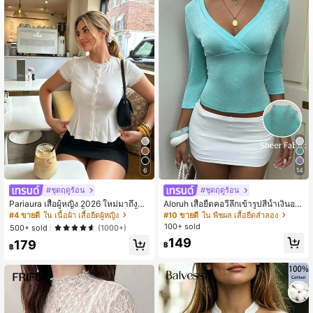
6
14
#ชุดฤดูร้อน
#ชุดฤดูร้อน
Pariaura เสื้อผู้หญิง 2026 ใหม่มาถึงสีข
Aloruh เสื้อยืดคอวีลึกเข้ารูปสีน้ำเงินอมเ
าวถักลายลูกไม้แขนสั้นกระดุมหน้าเสื้อเ
ขียวแขนกลางสำหรับผู้หญิง, สำหรับใส่
#4 ขายดี
ใน เนื้อผ้า เสื้อยืดผู้หญิง
#10 ขายดี
ใน พืชผล เสื้อยืดลำลอง
พพลัม - เสื้อเบลาส์ฤดูร้อนที่ยืดหยุ่นสูงเ
กลับไปโรงเรียนช่วงต้นฤดูใบไม้ร่วง
100+ sold
500+ sold
(1000+)
ข้ารูปพอดีตัวสำหรับใส่ในชีวิตประจำวั
149
179
น
฿
฿