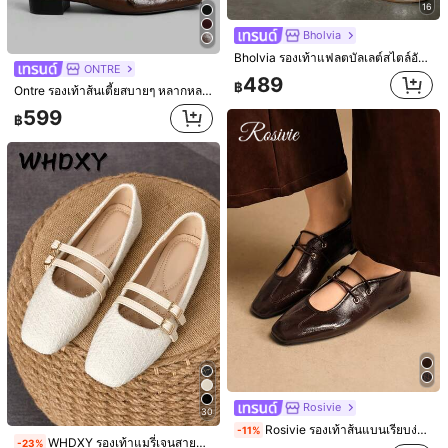
16
Bholvia
Bholvia รองเท้าแฟลตบัลเลต์สไตล์อังกฤษแบบใหม่สำหรับฤดูใบไม้ผลิ/ฤดูใบไม้ร่วง รองเท้าแมรี่เจนแบบผูกเชือกแบบลำลอง ของขวัญวันแม่
11
12
ONTRE
489
฿
2026 รองเท้า Mary Jane ส้นแบนย้อนยุคใหม่สำหรับผู้หญิง, รองเท้าลำลองมินิมอลใส่สบายสำหรับฤดูใบไม้ผลิ/ฤดูร้อน
2025 รองเท้าหนังสีพื้นแฟชั่นใหม่ มีตัวหัวเข็มขัดโลหะ รองเท้าสุภาพสตรี
-10%
-8%
Ontre รองเท้าส้นเตี้ยสบายๆ หลากหลายสำหรับสตรี
#2 ขายดี
ใน เรขาคณิต รองเท้าส้นเตี้ยสตรี
247
599
฿
฿
305
฿
90+ sold
4
Rosivie
30
Save ฿11
Rosivie รองเท้าส้นแบนเรียบง่ายสำหรับผู้หญิงใส่ได้หลากหลายโอกาส
-11%
13
WHDXY รองเท้าแมรี่เจนสายคู่สีขาวสไตล์เรโทรสำหรับผู้หญิง, รองเท้าส้นแบนหัวเหลี่ยม, รองเท้าใส่ทำงานแบบสุภาพ
-23%
Laurel Grace