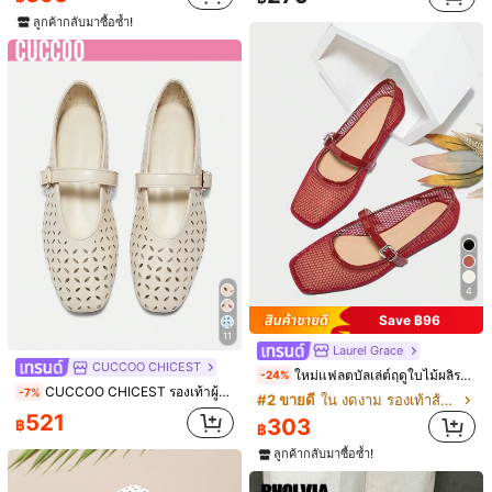
ลูกค้ากลับมาซื้อซ้ำ!
8
MOTF
5
MOTF PREMIUM รองเท้าแบบแมรี่เจน หนังเทียม มีขอบหัวเข็มขัด
-15%
Air Steps
509
฿
รองเท้าผู้หญิงหัวเหลี่ยมคอต่ำ รองเท้าอเนกประสงค์สำหรับทุกฤดูกาล รองเท้าแมรี่เจนบัลเล่ต์สำหรับเล่นกลางแจ้ง เหมาะสำหรับงานปาร์ตี้ งานแต่งงาน คริสต์มาส
-10%
422
฿
4
Save ฿96
11
Laurel Grace
CUCCOO CHICEST
ใหม่แฟลตบัลเล่ต์ฤดูใบไม้ผลิรองเท้าส้นแบนสแควร์สำหรับผู้หญิงสีทึบระบายอากาศรองเท้าสบาย ๆ สบาย ๆ สีแดง
-24%
CUCCOO CHICEST รองเท้าผู้หญิงแบนส้นแบบง่ายแบบเรโทรพื้นที่สะดวกสบายรูปทรงปลายกลม มีลวดลายตัดเลเซอร์ สำหรับฤดูร้อนออกแบบหรูหราสวมใส่ได้ทั้งคริสต์มาสช่วงปีใหม่และฤดูใบไม้ร่วง
-7%
#2 ขายดี
ใน งดงาม รองเท้าส้นเตี้ยสตรี
521
303
฿
฿
แสดงรายการในสต็อกที่คล้ายกัน
วิวทั้งหมด
ลูกค้ากลับมาซื้อซ้ำ!
ขออภัย ผลิตภัณฑ์นี้ขายหมดแล้ว