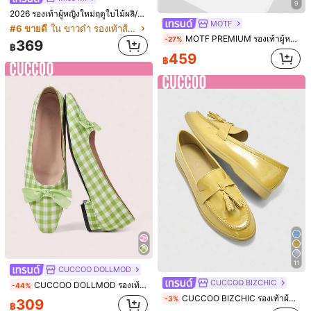
ชุดคู่
(1)
ระบายอากาศได้ดี
(1)
มีประโยชน์
(1)
9
2026 รองเท้าผู้หญิงใหม่ฤดูใบไม้ผลิ/ฤดูร้อน, รองเท้าบัลเลต์ตกแต่งโบว์, ลายจุด
MOTF
#6 ขายดี
ใน ขาวดำ รองเท้าส้นเตี้ยสตรี
h***1
สี: ทองคำสีกุหลาบ / ไซส์: CN39
MOTF PREMIUM รองเท้าผู้หญิงแฟชั่นฝรั่งเศสใหม่ รองเท้าแมรี่เจนแบบส้นแบนหัวเหลี่ยมแบบทอสองชั้น, อเนกประสงค์, สวมใส่สบาย, เบาและระบายอากาศได้ดี, สไตล์นางฟ้าเรียบง่าย อารมณ์สง่างามและรองเท้าสลิปออนระดับไฮเอนด์
-27%
369
฿
REALLY
CUUUTE
!!!!!!!!!!!!!!!!!!!!!!!!!!!
459
฿
มีประโยชน์
(0)
O***2
สี: สีทอง / ไซส์: CN36
Bought
this
for
a
friend
she
is
inlove
with
them
มีประโยชน์
(0)
v***e
สี: สีทอง / ไซส์: CN37
They
are
so
sweet
and
comfortable
I
love
them
.
มีประโยชน์
(0)
l***h
สี: ทองคำสีกุหลาบ / ไซส์: CN39
11
CUCCOO DOLLMOD
The
quality
has
been
better
than
I
expected
for
the
price
.
I
'
ve
CUCCOO BIZCHIC
learned
to
check
the
size
guide
and
customer
reviews
before
CUCCOO DOLLMOD รองเท้าส้นเตี้ยหัวเหลี่ยมลายสก๊อตสีเขียวและขาวสำหรับผู้หญิง, รองเท้าส้นแบนผูกโบว์ผ้าซาติน, รองเท้าผู้หญิงที่สดใหม่และหวานสำหรับการเดินทางประจำวัน
-44%
ordering
,
and
that
has
helped
me
get
clothes
that
fit
well
.
The
CUCCOO BIZCHIC รองเท้าผ้าใบกีฬาแบบสวมลำลองสำหรับผู้หญิง รองเท้าฤดูใบไม้ผลิสำหรับวันหยุดฤดูใบไม้ผลิและอีสเตอร์
-3%
309
฿
product
photos
and
customer
images
are
also
very
useful
when