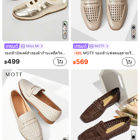
8
Miss Mi
MOTF
รองเท้าบัลเลต์ลำลองผ้ากำมะหยี่ควิลท์สำหรับผู้หญิง, ของขวัญวันแม่
MOTF รองเท้าแฟลตฉลุลายเรียบง่ายสำหรับผู้หญิง
-15%
499
569
฿
฿
1/17
385
-8%
฿
฿419
รองเท้าแมรี่เจนแบบรัดส้นพื้นนุ่มรุ่นใหม่สำหรับผู้หญิง,
4.62
(
8
)
เหมาะสำหรับชุดเดรส, แบบหัวเข็มขัด
US
ไซส์
:
มาตรฐาน
CN34
CN35
CN36
CN37
CN38
CN39