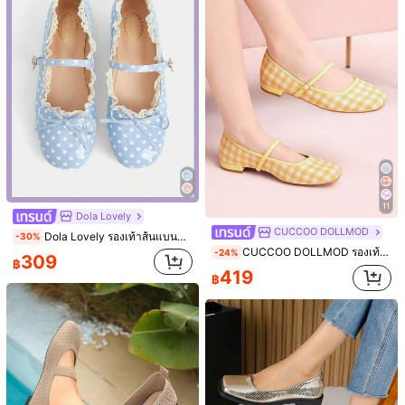
455 ผู้ติดตาม
4.78
455 ผู้ติดตาม
4.78
5
Save ฿40
7
SHUZIA
รองเท้าแบบเรือนรองเท้าผู้หญิงแบบหัวเหลี่ยม สไตล์วินเทจ รองเท้าแบบลื่นใส่สบาย พร้อมสายรัดเดียว
-9%
11
Dola Lovely
SHUZIA รองเท้าบัลเล่ตฺเฉิบหรูโลหะผู้หญิง ดีเทลโบว์
#2 ขายดี
ใน สีน้ำตาล รองเท้าส้นเตี้ยสตรี
-3%
CUCCOO DOLLMOD
Dola Lovely รองเท้าส้นแบนหัวกลมลายจุดสีฟ้าอ่อนสำหรับผู้หญิง, รองเท้าส้นแบนหัวกลมลายจุดสีฟ้าอ่อนพร้อมหัวเข็มขัดโบว์, รองเท้าสไตล์โลลิต้าแมรี่เจนที่ดูหวานและหลากหลายอารมณ์
-30%
409
358
฿
฿
80+ sold
CUCCOO DOLLMOD รองเท้าส้นเตี้ยลายสก๊อตสีส้มไหม้สำหรับผู้หญิง สไตล์ Mary Jane หัวเหลี่ยม สไตล์วิทยาเขต น่ารักแบบญี่ปุ่น รองเท้าส้นเตี้ย รองเท้าฤดูใบไม้ผลิ สำหรับวันหยุดฤดูใบไม้ผลิ อีสเตอร์ สำหรับคริสต์มาส
-24%
309
฿
419
฿