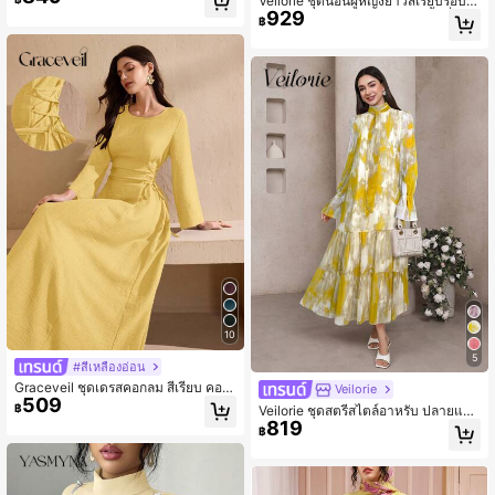
Veilorie ชุดนอนผู้หญิงยาวสีเรียบรอบค
ม้ผลิและฤดูใบไม้ร่วง
929
อแขนยาวพับยับ การออกแบบขั้นต่ำสไ
฿
ตล์อะบายา'า ชุดค่ำคืนปกปิด
10
5
#สีเหลืองอ่อน
Graceveil ชุดเดรสคอกลม สีเรียบ คอจี
Veilorie
509
บ แขนยาว เอวจับจีบ มีเชือกผูกเอว
฿
Veilorie ชุดสตรีสไตล์อาหรับ ปลายแข
819
นระบาย ชายระบาย พิมพ์ลายไทด์-ดาย
฿