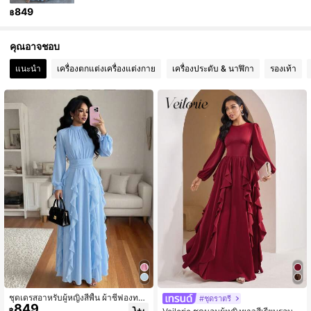
849
฿
1.9K ผู้ติดตาม
4.49
คุณอาจชอบ
แนะนำ
เครื่องตกแต่งเครื่องแต่งกาย
เครื่องประดับ & นาฬิกา
รองเท้า
1.9K ผู้ติดตาม
4.49
1.9K ผู้ติดตาม
4.49
1.9K ผู้ติดตาม
4.49
ชุดเดรสอาหรับผู้หญิงสีพื้น ผ้าชีฟองทอ
#ชุดราตรี
849
ชายระบาย สไตล์หรูหรา สำหรับฤดูใบไ
฿