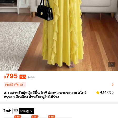
1/4
795
-3%
฿
฿819
เซลล์จำกัดเวลา
เดรสอาหรับผู้หญิงสีพื้น ผ้าชีฟองทอ ชายระบาย สไตล์
4.14
(
7
)
หรูหรา สีเหลือง สำหรับฤดูใบไม้ร่วง
US
ไซส์
:
มาตรฐาน
9 left
5 left
6 left