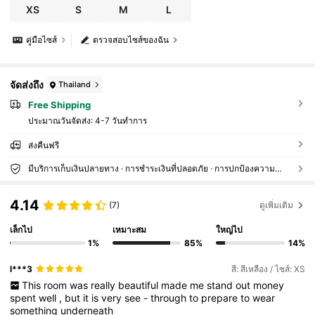
XS
S
M
L
คู่มือไซส์
ตรวจสอบไซส์ของฉัน
จัดส่งถึง
Thailand
Free Shipping
ประมาณวันจัดส่ง:
4-7 วันทำการ
ส่งคืนฟรี
มีบริการเก็บเงินปลายทาง · การชำระเงินที่ปลอดภัย · การปกป้องความเป็นส่วนตัว
4.14
(7)
ดูเพิ่มเติม
เล็กไป
เหมาะสม
ใหญ่ไป
1%
85%
14%
l***3
สี: สีเหลือง / ไซส์: XS
This
room
was
really
beautiful
made
me
stand
out
money
spent
well
,
but
it
is
very
see
-
through
to
prepare
to
wear
something
underneath