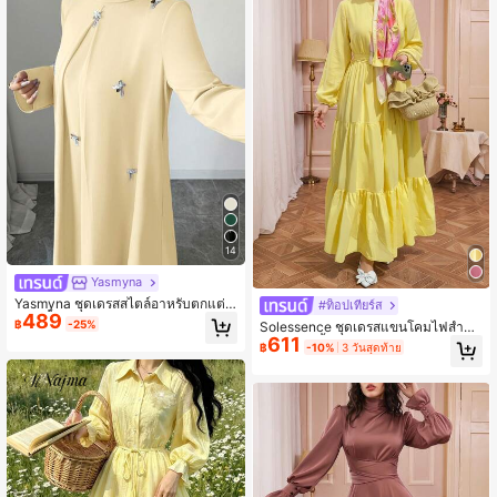
14
Yasmyna
Yasmyna ชุดเดรสสไตล์อาหรับตกแต่ง
#ท็อปเทียร์ส
489
3D สีพื้นเรียบง่ายสำหรับผู้หญิงใส่ได้ทุก
฿
-25%
Solessence ชุดเดรสแขนโคมไฟสำหรั
วัน
611
บผู้หญิง, สีพื้น, กระดุม, ผูกเอว, ลำลอง,
฿
-10%
3 วันสุดท้าย
สำหรับงานวันเกิด, งานเลี้ยงทางการ, อ
อกเดท, ชายกระโปรงปะติด