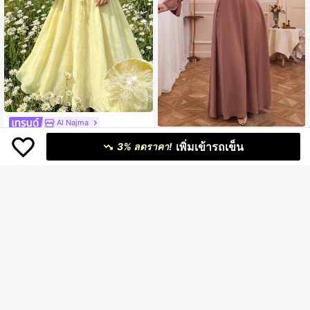
Al Najma
Al Najma ชุดเดรสผู้หญิงสำหรับวันหยุด
#เดรสแขนยาวสุดหรูหรา
เพิ่มเข้ารถเข็น
479
สไตล์โรแมนติกอ่อนหวาน พรีเมียม ผ้าอั
3% ลดราคา!
฿
Solessence ชุดแต่งงานสไตล์อาหรับสี
ดพลีทสีเหลือง แต่งดอกไม้ 3 มิติ ผูกเอว
566
พื้นหรูหราซิปจีบระบายชายกระโปรงฤดู
฿
-10%
3 วันสุดท้าย
แขนโคมไฟ กระโปรงบาน ช่วยพรางหุ่น
ใบไม้ผลิ
ให้ดูเพรียว