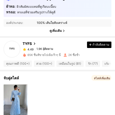
ผ้าทอ:
ผิวสัมผัสแบบทอที่ดูเรียบเเนี๊ยบ
ทรงเอ:
ทรงเอที่ช่วยเสริมรูปร่างให้ดูดี
1.9K ผู้ติดตาม
4.49
องค์ประกอบ:
100% เส้นใยสังเคราะห์
1.9K ผู้ติดตาม
4.49
ดูเพิ่มเติม
TYFS
กำลังติดตาม
1.9K ผู้ติดตาม
4.49
t***1
จ่าย
1 วันที่ผ่านมา
65K ชิ้นที่ขายไปเมื่อเร็วๆ นี้
2K ซื้อซ้ำ
1.9K ผู้ติดตาม
4.49
คุณภาพดี (100+)
สวย (100+)
เหมือนในรูป (81)
รัก (77)
เก๋มาก 
1.9K ผู้ติดตาม
4.49
จับคู่สไตล์
สไตล์เพิ่มเติม
1.9K ผู้ติดตาม
4.49
1.9K ผู้ติดตาม
4.49