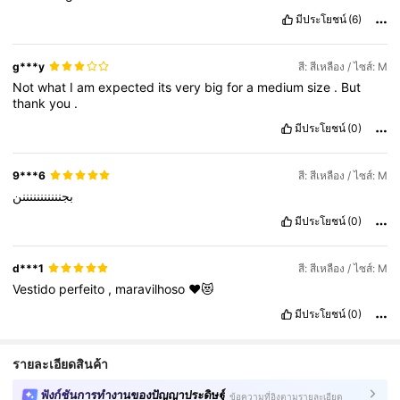
มีประโยชน์
(6)
g***y
สี: สีเหลือง / ไซส์: M
Not
what
I
am
expected
its
very
big
for
a
medium
size
.
But
thank
you
.
มีประโยชน์
(0)
9***6
สี: สีเหลือง / ไซส์: M
بجنننننننننننن
มีประโยชน์
(0)
d***1
สี: สีเหลือง / ไซส์: M
Vestido
perfeito
,
maravilhoso
❤️😻
มีประโยชน์
(0)
รายละเอียดสินค้า
ฟังก์ชันการทำงานของปัญญาประดิษฐ์
ข้อความที่อิงตามรายละเอียด