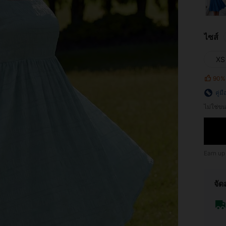
ไซส์
XS
90%
คู่ม
ไม่ใช่
Earn up
จัด