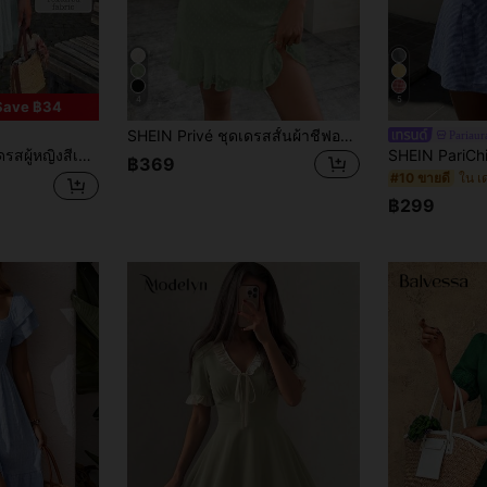
4
5
Save ฿34
SHEIN Privé ชุดเดรสสั้นผ้าชีฟองลายจุดผู้หญิงพร้อมแขนสะบัดและชุดทรงเอ
Pariaur
งเอไลน์หรูหราโรแมนติกสำหรับฤดูใบไม้ผลิ/ฤดูร้อน
฿369
#10 ขายดี
฿299