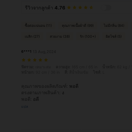
รีวิวจากลูกค้า
4.76
ซื้อต่อแน่นอน (11)
คุณภาพเนื้อผ้าดี (99)
ไม่มีกลิ่น (84)
เบสิก (27)
สวยงาม (38)
รัก (100+)
ผิดไซส์ (5)
6***1
13 Aug,2024
ฟิตรวม: เหมาะสม, ความสูง: 165 cm / 65 in, น้ำหนัก: 62 kg / 137 lbs, เอว: 
ฟิตรวม:
เหมาะสม
ความสูง:
165 cm / 65 in
น้ำหนัก:
62 kg / 
หน้าอก:
92 cm / 36 in
สี:
สีน้ำเงินเข้ม
ไซส์:
L
คุณภาพของผลิตภัณฑ์
:
พอดี
ตรงตามภาพสินค้า
:
ง
พอดี
:
อดี
แปล