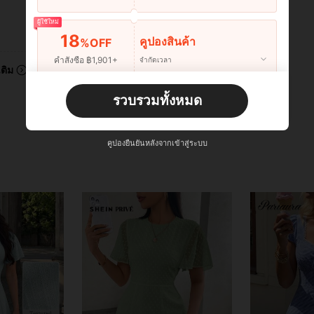
ผู้ใช้ใหม่
มีประโยชน์ (0)
18
คูปองสินค้า
%OFF
คำสั่งซื้อ ฿1,901+
จำกัดเวลา
เติม
ผู้ใช้ใหม่
รวบรวมทั้งหมด
22
คูปองสินค้า
%OFF
คำสั่งซื้อ ฿2,534+
จำกัดเวลา
คูปองยืนยันหลังจากเข้าสู่ระบบ