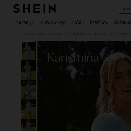
เดรส
Use up 
หมวดหมู่
พิเศษเฉพาะคุณ
มาใหม่
ดีลสุดพิเศษ
เสื้อผ้าผู้ห
หน้าแรก
เครื่องแต่งกายผู้หญิง
เสื้อผ้าผู้หญิง
ชุดผู้หญิง
มินิเดรสผู้หญิ
/
/
/
/