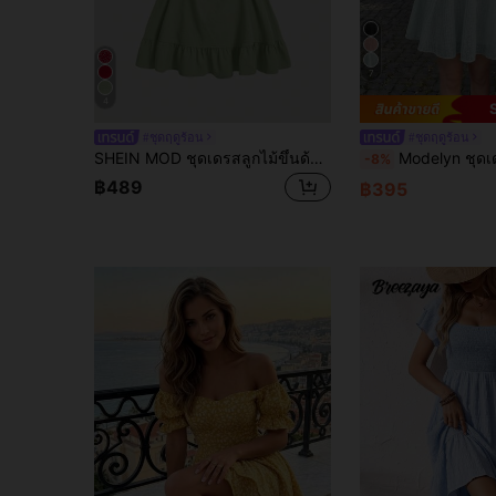
7
4
#ชุดฤดูร้อน
#ชุดฤดูร้อน
SHEIN MOD ชุดเดรสลูกไม้ขึ้นด้านข้าง Ruffle Hem สำหรับฤดูร้อน
Modelyn ชุดเดรสผู้หญิงสีเหลืองทอผ้าลูกไม้แขนสั้นผูกเอวทร
-8%
฿489
฿395