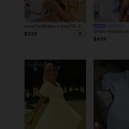
4
6
เดรสสไตล์พักผ่อน ลายดอกไม้ เปิดไหล่ แขนพอง ทรงเอไลน์ สไตล์หวาน Y2K มินิเดรส สีเหลืองหรูหรา สำหรับฤดูร้อน
#ชุดฤดูร้อน
฿329
฿439