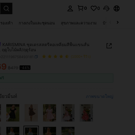
0
0
 select.
รองเท้า
กางเกงในและชุดนอน
สุขภาพและความงาม
บ้านและที่อยู่อาศัย
KARISMINA ชุดเดรสสตรีคอเหลี่ยมสีพื้นแขนสั้น
 ฤดูใบไม้ผลิ/ฤดูร้อน
w2211196758493181
(1000+ รีวิว)
69
฿479
-44%
ICE AND AVAILABILITY
ฟรี
ขียวมิ้นท์
ภาพขนาดใหญ่