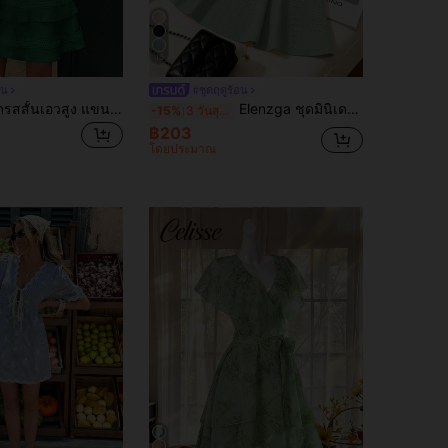
16
อน
#ชุดฤดูร้อน
Balvessa ชุดเดรสสั้นเอวสูง แขนพอง คอวี ลูกไม้สีพื้น สง่างาม สำหรับผู้หญิง, ฤดูร้อน
Elenzga ชุดมินิเดรสถักลาย Jacquard ผ้าบัตเตอร์ครีมสำหรับฤดูร้อนใหม่ ทรงเข้ารูปเซ็กซี่ ผูกหน้า สำหรับผู้หญิง
-15%
3 วันสุดท้าย
฿203
โดยประมาณ