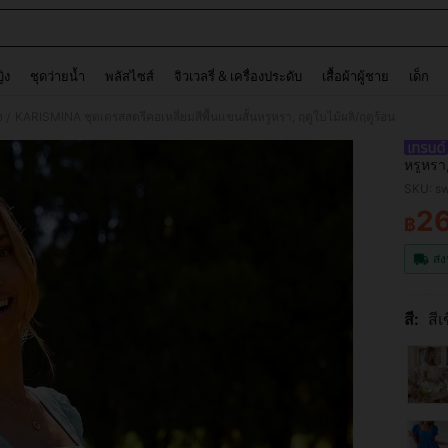
and down arrow keys to navigate search การค้นหาล่าสุด and ค้นหา. Press Enter to
ญิง
ชุดว่ายน้ำ
พลัสไซส์
จิวเวลรี่ & เครื่องประดับ
เสื้อผ้าผู้ชาย
เด็ก
ง
KARISMINA ชุดเดรสสตรีคอเหลี่ยมสีพื้นแขนสั้นหรูหรา, ฤดูใบไม้ผลิ/ฤดูร้อน
/
หรูหรา,
SKU: s
2
฿
PR
ส่ง
สี:
สีเ