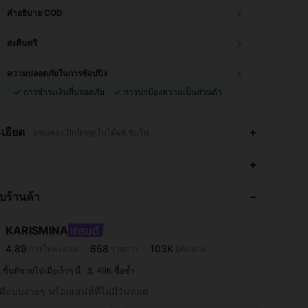
คำอธิบาย COD
ส่งคืนฟรี
ความปลอดภัยในการช้อปปิ้ง
การชำระเงินที่ปลอดภัย
การปกป้องความเป็นส่วนตัว
เอียด
แขนพอง,ปิกนิกฤดูใบไม้ผลิ,ซับใน
4.89
658
103K
กับร้านค้า
4.89
658
103K
KARISMINA
4.89
658
103K
การให้คะแนน
รายการ
ผู้ติดตาม
w***0
จ่าย
1 วันที่ผ่านมา
ชิ้นที่ขายไปเมื่อเร็วๆ นี้
49K ซื้อซ้ำ
4.89
658
103K
ดีแบบง่ายๆ พร้อมเสน่ห์ที่ไม่มีวันหมด