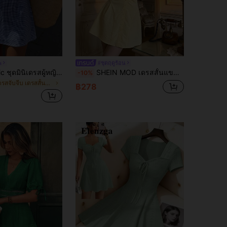
a
#ชุดฤดูร้อน
SHEIN PariChic ชุดมินิเดรสผู้หญิง สไตล์ฝรั่งเศส น่ารัก สำหรับฤดูใบไม้ผลิ/ฤดูร้อน ลายสก็อตสีน้ำเงินและขาว แต่งระบาย คอเหลี่ยม สำหรับใส่ไปเที่ยว
SHEIN MOD เดรสสั้นแขนกลีบดอกไม้สีพื้นสุดหรูหราสำหรับผู้หญิง
-10%
ใน เดรสจับจีบ เดรสสั้นผู้หญิง
฿278