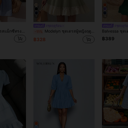
7
19
#ชุดฤดูร้อน
#ชุดฤดูร้
SHEIN Holidaya เดรสแม็กซี่ทรงเข้ารูป แต่งแพตช์เวิร์กแบบชั้นต่อชั้น ผ้าเท็กซ์เจอร์ จับย่น คอเหลี่ยม สไตล์ฝรั่งเศส แขนพองแต่งระบาย
Modelyn ชุดเดรสผู้หญิงฤดูใบไม้ผลิ/ฤดูร้อน แขนสั้นสีดำถักลายปะติด ชายระบาย ทรงเอไลน์ สง่างาม โรแมนติก
-11%
฿389
฿328