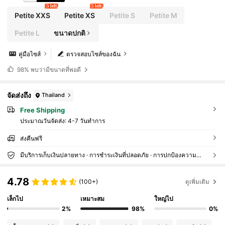
5 left
5 left
Petite XXS
Petite XS
Petite S
Petite M
Petite L
ขนาดปกติ
คู่มือไซส์
ตรวจสอบไซส์ของฉัน
98%
พบว่ามีขนาดที่พอดี
จัดส่งถึง
Thailand
Free Shipping
ประมาณวันจัดส่ง:
4-7 วันทำการ
ส่งคืนฟรี
มีบริการเก็บเงินปลายทาง · การชำระเงินที่ปลอดภัย · การปกป้องความเป็นส่วนตัว
4.78
(100+)
ดูเพิ่มเติม
เล็กไป
เหมาะสม
ใหญ่ไป
2%
98%
0%