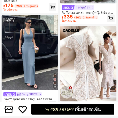
100+ sold
175
฿
-20%
2 วันสุดท้าย
#ชุดฤดูร้อน
โดยประมาณ
Rafferiza เดรสเกาะอกผู้หญิงสีเขียวเข้
335
ม สไตล์ลำลองสำหรับฤดูร้อนและวันหยุ
฿
-20%
2 วันสุดท้าย
ดพักผ่อน แต่งจีบช่วงอก ผ้าลายเท็กซ์เจ
โดยประมาณ
อร์ระบายอากาศได้ กระโปรงทรงหลวม
ปิดสะโพก
11
Dazy SPICE
DAZY ชุดเดรสยาวรัดรูปคอวีสำหรับผู้ห
215
ญิง ชุดเดรสยาวสำหรับฤดูร้อน
฿
-20%
2 วันสุดท้าย
#ชุดฤดูร้อน
โดยประมาณ
เพิ่มเข้ารถเข็น
45% ลดราคา!
Qadelle ชุดเดรสยาวเซ็กซี่รัดรูปคอวีแ
ขนสั้นลายพิมพ์ดอกไม้ลูกไม้เทียมสีออฟ
#1 ขายดี
ใน วันหยุด เดรสยาวปานกลาง
ไวท์ ฤดูร้อน 2026 ใหม่ กระดุมตกแต่งโ