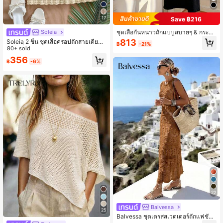
17
Save ฿216
ชุดเสื้อกันหนาวถักแบบสบายๆ & กระโป
Soleia
รงยาวสำหรับผู้หญิง, เสื้อกันหนาวคอสูง
813
Soleia 2 ชิ้น ชุดเสื้อครอปถักสายเดี่ยวสุ
฿
-21%
แบบสวม และกระโปรงยาวสีพื้น, ฤดูใบไ
ดเซ็กซี่สำหรับวันหยุดและกระโปรงเอว
80+ sold
ม้ร่วง/ฤดูหนาว สีดำ
ต่ำ, เหมาะสำหรับเทศกาลดนตรี, โบฮีเมี
356
฿
-6%
ยน, วันหยุด, ออกเดท, ชายามบ่าย
22
Balvessa
25
Balvessa ชุดเดรสสเวตเตอร์ถักแฟชั่นยุ