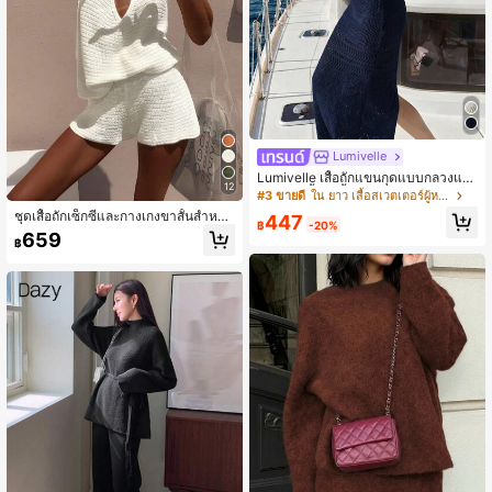
Lumivelle
Lumivelle เสื้อถักแขนกุดแบบกลวงและ
12
กระโปรงสั้น 2 ชิ้น สำหรับผู้หญิง, ฤดูร้อ
#3 ขายดี
ใน ยาว เสื้อสเวตเตอร์ผู้หญิง
น
ชุดเสื้อถักเซ็กซี่และกางเกงขาสั้นสำหรับ
447
฿
-20%
ผู้หญิง เหมาะสำหรับใส่ประจำวัน วันหยุ
659
฿
ด สไตล์ญี่ปุ่น สีขาว ลุคสาวนุ่มนวล