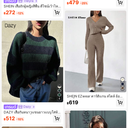
โรปและอเมริกาใหม่ สำหรับวันหยุดพัก
Trelyra
479
฿
-25%
ผ่อน ลำลอง สีผสม หรูหรา อเนกประสงค์
SHEIN เสื้อถักผู้หญิงสีพื้น ดีไซน์เว้าไหล่
ไม่สมมาตร ลำลอง ใส่ได้หลากหลาย สำ
272
฿
-12%
หรับใส่ประจำวัน
SHEIN EZwear คาร์ดิแกน สไตล์ ย้อนยุ
8
ค สีน้ำตาล ผ้าริบถัก & กางเกงถัก
619
฿
Dazy
DAZY เสื้อกันหนาวแขนยาวแบบใส่ห้อ
ยไหล่ ผ้าบล็อกสี, เสื้อแขนยาว, เสื้อผ้า
512
฿
-10%
สำหรับผู้หญิงฤดูใบไม้ร่วง