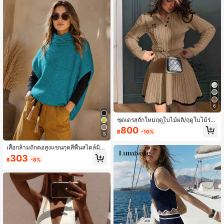
6
ชุดเดรสถักใหม่ฤดูใบไม้ผลิ/ฤดูใบไม้ร่วง
2026 ที่หรูหรา มีเสื้อสเวตเตอร์คอโปโล
800
฿
-10%
ปักลายผีเสื้อและกระโปรงเอวสูงความย
5
าวกลางตัวในสีเบจฤดูใบไม้ร่วง
เสื้อกล้ามถักคอสูงแขนกุดสีพื้นสไตล์มินิ
มอลวินเทจแฟชั่นลำลองสำหรับผู้หญิง
303
฿
-8%
คุณภาพดี อเนกประสงค์ เหมาะสำหรับใ
ส่ไปทำงานและใช้ในชีวิตประจำวัน ฤดู
ใบไม้ร่วง