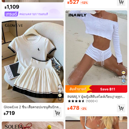
527
฿
-12%
หญิง และกางเกงขาสั้น
1,109
฿
#ผ่อนคลายการผสมสี
Save ฿11
INAWLY ผู้หญิงสีทึบสไตล์เรียบง่ายทุกวั
11
นชุดเสื้อเกาะอกและกางเกงขาสั้นเสื้อกั
(1000+)
นหนาวชุดสองชิ้น
GlowEve 2 ชิ้น เสื้อครอปแขนสั้นปักลา
478
฿
-2%
ยม้าลายตัดกัน และ กระโปรงสั้นจีบเอว
719
฿
สูง