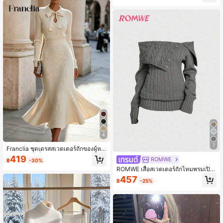
4
7
Franclia ชุดเดรสสเวตเตอร์ถักของผู้หญิ
งคุณภาพสูงที่ทันสมัยและสง่างาม เหมา
419
ROMWE
฿
-30%
ะสำหรับฤดูใบไม้ร่วง
ROMWE เสื้อสเวตเตอร์ถักไหมพรมเปิด
ไหล่สไตล์ Y2K พร้อมรัดเอว
457
฿
-25%