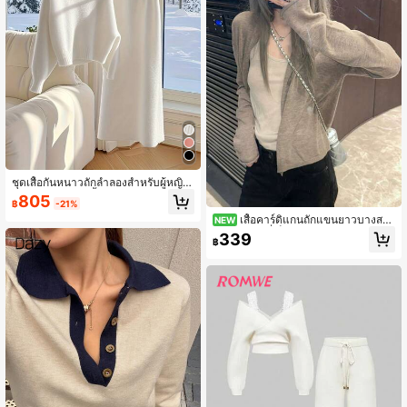
ชุดเสื้อกันหนาวถักลำลองสำหรับผู้หญิง
& กระโปรงยาว, เสื้อคอสูงแบบสวม และ
805
฿
-21%
กระโปรงแม็กซี่, สีพื้น, ฤดูใบไม้ร่วง/ฤดูห
เสื้อคาร์ดิแกนถักแขนยาวบางสไต
นาว
NEW
ล์ผ่อนคลายที่เป็นเอกลักษณ์สำหรับฤดูใ
339
฿
บไม้ผลิ/ใบไม้ร่วง