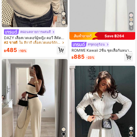
5
#ผ่อนคลายการผสมสี
Save ฿264
DAZY เสื้อสเวตเตอร์ผู้หญิง คอวี สีตัดกั
น
#2 ขายดี
ใน สีกากี เสื้อสเวตเตอร์ถักเนื้อนุ่ม
#ชุดฤดูร้อน
485
ROMWE Kawaii 2ชิ้น ชุดเสื้อกันหนาว
฿
-10%
ถักอกช่อง คอวี สายลูกไม้ กางเกงขากว้
885
฿
-23%
าง หลวม ชุดลำลอง สบายๆ สำหรับใส่อ
ยู่บ้าน