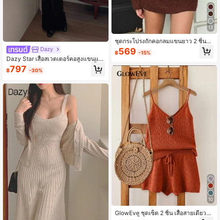
13
ชุดกระโปรงถักคอกลมแขนยาว 2 ชิ้น
สำหรับผู้หญิง สไตล์มินิมอล ลำลอง เรีย
Dazy
569
฿
-15%
บหรู ใส่ประจำวันและอยู่บ้าน ฤดูใบไม้ร่
Dazy Star เสื้อสเวตเตอร์คอสูงแขนแร็
วง/ฤดูหนาว
กแลนพร้อมเข็มขัดและกางเกงถัก, เสื้อผ้
797
฿
-30%
าผู้หญิงฤดูใบไม้ร่วง เสื้อคอเต่าผู้หญิง
10
GlowEve ชุดเซ็ต 2 ชิ้น เสื้อสายเดี่ยวถัก
ฉลุลายสีพื้นสำหรับวันหยุดฤดูร้อนของผู้