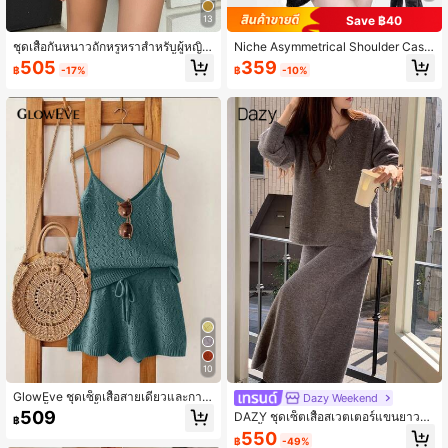
Save ฿40
13
ชุดเสื้อกันหนาวถักหรูหราสำหรับผู้หญิง
Niche Asymmetrical Shoulder Casu
สำหรับฤดูใบไม้ร่วง/ฤดูหนาว, เสื้อคอกล
al Loose Knit Sweater Set For Wom
505
359
฿
-17%
฿
-10%
มแขนยาวแบบสวมใส่สบาย, สีชมพูวัน
en, Autumn Distressed กลวงออก Lon
ขอบคุณพระเจ้าฤดูใบไม้ร่วง
g Sleeve Tops Black Spring
10
GlowEve ชุดเซ็ตเสื้อสายเดี่ยวและกางเ
Dazy Weekend
กงขาสั้นผ้าถักสีพื้นสำหรับวันหยุดพักผ่อ
509
DAZY ชุดเซ็ตเสื้อสเวตเตอร์แขนยาวค
฿
นของผู้หญิง 2 ชิ้น
อวีสีพื้นสำหรับผู้หญิงและกระโปรงทรงห
550
฿
-49%
ลวม 2 ชิ้น, สไตล์เกาหลีลำลอง