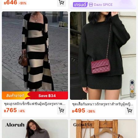
งเกงถักของผู้หญิง 2 ชิ้น
646
฿
-51%
Dazy SPICE
Save ฿34
13
ชุดเดรสถักเซ็กซี่แฟชั่นผู้หญิงหรูหราพร้
ชุดเสื้อกันหนาวถักหรูหราสำหรับผู้หญิง
อมเสื้อคาร์ดิแกนยาวลายทาง, ชุดเดรส
สำหรับฤดูใบไม้ร่วง/ฤดูหนาว, เสื้อคอกล
765
495
฿
-4%
฿
-26%
ยาวสไตล์วินเทจคอเต่าผสมผ้าวูลสำหรั
มแขนยาวแบบสวมใส่สบายกับกระโปร
บฤดูใบไม้ร่วง/ฤดูหนาวลำลอง
งมิดิ, ชุด 2 ชิ้นสีพื้นแฟชั่นสำหรับฤดูใบไ
ม้ร่วง