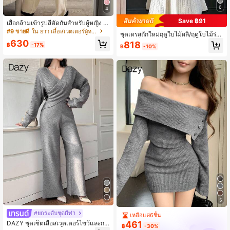
6
4
Save ฿91
เสื้อกล้ามเข้ารูปสีตัดกันสำหรับผู้หญิง +
กางเกงถักขายาวเอวยางยืด, ชุดลำลอง
#9 ขายดี
ใน ยาว เสื้อสเวตเตอร์ผู้หญิง
ชุดเดรสถักใหม่ฤดูใบไม้ผลิ/ฤดูใบไม้ร่วง
ฤดูร้อน, ชุดใส่ประจำวันทันสมัย, เรียบง่
2026 ที่หรูหรา ประกอบด้วยเสื้อสเวตเต
630
818
ายสง่างาม
฿
-17%
฿
-10%
อร์คอโปโลปักลายผีเสื้อ และกระโปรงเอ
วสูงความยาวกลางตัวสีแอปริคอตฤดูใ
บไม้ร่วง
5
#ยกระดับชุดกีฬา
เหลือแค่6ชิ้น
DAZY ชุดเซ็ตเสื้อสเวตเตอร์ไขว้และกา
461
฿
-30%