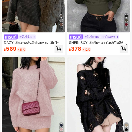
5
8
#มั่วซีชิค
#สีเขียวมะกอกวินเทจ
DAZY เสื้อเดรสสั้นถักไหมพรม เปิดไหล่
SHEIN SXY เสื้อกันหนาวไหล่เปิดสีพื้น
คอปกใหญ่ ทรงไม่สมมาตร สำหรับผู้หญิ
แขนยาว เบาสบาย ใส่ได้ทุกวัน, ใช้ได้ทั้
569
378
฿
-11%
฿
-12%
ง, เสื้อผ้าฤดูใบไม้ร่วง ชุดเดรสสเวตเตอ
งฤดูใบไม้ร่วงและฤดูหนาว, เสื้อแขนยา
ร์ผู้หญิง
ว