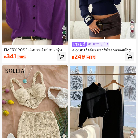
12
19
#สปริงบลูส์
EMERY ROSE เสื้องานเย็บปักของผู้หญิ
Aloruh เสื้อกันหนาวสีน้ำตาลร่องเข้ารูป
งแบบเชิงเดี่ยว สีพื้นเรียบง่าย, แขนยาว,
แขนยาวเปิดไหล่ไม่สมมาตรสำหรับผู้ห
341
249
฿
-10%
฿
-48%
ใช้ในฤดูใบไม้ร่วง/ฤดูหนาว
ญิง, ฤดูใบไม้ร่วง, เสื้อผ้าฤดูใบไม้ร่วงสำ
หรับผู้หญิง