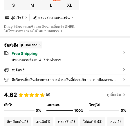
S
M
L
XL
คู่มือไซส์
ตรวจสอบไซส์ของฉัน
Dazy ใช้ขนาดเอเชียและมีขนาดเล็กกว่า SHEIN
ไม่ใช่ขนาดของคุณใช่ไหม？ บอกเรา
จัดส่งถึง
Thailand
Free Shipping
ประมาณวันจัดส่ง:
4-7 วันทำการ
ส่งคืนฟรี
มีบริการเก็บเงินปลายทาง · การชำระเงินที่ปลอดภัย · การปกป้องความเป็นส่วนตัว
4.62
(8)
ดูเพิ่มเติม
เล็กไป
เหมาะสม
ใหญ่ไป
0%
100%
0%
สีเหมือนกัน
(1)
เทนนิส
(1)
คลาสสิก
(1)
ใส่พอดีตัว
(2)
สวย
(1)