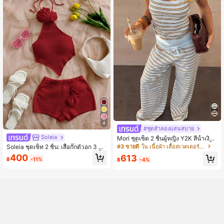
4
#ชุดลำลองแสนสบาย
Soleia
Mori ชุดเซ็ต 2 ชิ้นผู้หญิง Y2K สีน้ำเงินเ
หลือง เสื้อสเวตเตอร์ลายทางวินเทจ เสื้อ
#3 ขายดี
ใน เนื้อผ้า เสื้อสเวตเตอร์ผู้หญิง
Soleia ชุดเซ็ท 2 ชิ้น: เสื้อกั๊กตัวอก 3 มิติ
สายเดี่ยวแคมี เสื้อกล้าม กางเกงขาบาน
ลายดอกไม้ทำด้วยมือและกางเกงขาสั้น
400
613
เข้าชุด สไตล์โบโฮ สำหรับใส่ออกไปข้า
฿
-11%
฿
-4%
ยอดนิยม สำหรับการพักผ่อน
งนอก ลำลอง สไตล์สบายๆ