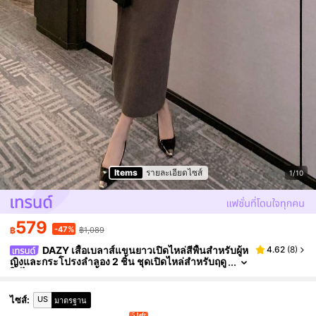
Items
รายละเอียดไซส์
1/10
579
-47%
฿
฿1,089
DAZY เสื้อเบลาส์แขนยาวเปิดไหล่สีพื้นสำหรับผู้ห
4.62
(
8
)
ญิงและกระโปรงลำลอง 2 ชิ้น ชุดเปิดไหล่สำหรับฤดู
ใบไม้ร่วง ฤดูหนาว เสื้อกันหนาวผู้หญิง
US
ไซส์
:
มาตรฐาน
5 left