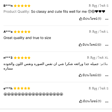
B***n
สี: สีอูฐ / ไซส์: S
Product Quality:
So
classy
and
cute
fits
well
for
me
🥺😍♥️♥️♥️
มีประโยชน์
(1)
A***a
สี: สีอูฐ / ไซส์: L
Great
quality
and
true
to
size
มีประโยชน์
(0)
n***3
สี: สีอูฐ / ไซส์: XL
ملائم:
جميله
جدا
ورائعه
شكرا
شي
ان
نفس
الصوره
ونفس
اللون
والجوده
ممتاره
มีประโยชน์
(0)
e***h
สี: สีอูฐ / ไซส์: S
🤩🤩🤩🤩🤩🤩🤩🤩🤩🤩🤩🤩🤩🤩🤩🤩🤩
มีประโยชน์
(1)