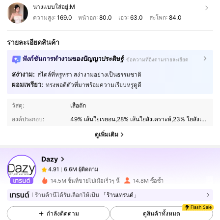
นางแบบใส่อยู่:
M
ความสูง:
169.0
หน้าอก:
80.0
เอว:
63.0
สะโพก:
84.0
รายละเอียดสินค้า
ฟังก์ชันการทำงานของปัญญาประดิษฐ์
ข้อความที่อิงตามรายละเอียด
สง่างาม:
สไตล์ที่หรูหรา สง่างามอย่างเป็นธรรมชาติ
ผอมเพรียว:
ทรงพอดีตัวที่มาพร้อมความเรียบหรูดูดี
6.6M ผู้ติดตาม
4.91
วัสดุ:
เสื้อถัก
องค์ประกอบ:
49% เส้นใยเรยอน,28% เส้นใยสังเคราะห์,23% ใยสังเคราะห์
ดูเพิ่มเติม
6.6M ผู้ติดตาม
4.91
Dazy
6.6M ผู้ติดตาม
4.91
14.5M ชิ้นที่ขายไปเมื่อเร็วๆ นี้
14.8M ซื้อซ้ำ
ร้านค้านี้ได้รับเลือกให้เป็น
「ร้านเทรนด์」
6.6M ผู้ติดตาม
4.91
Flash Sale
กำลังติดตาม
ดูสินค้าทั้งหมด