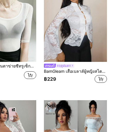
ง แขนสั้นระดับไฮเอนด์ ฤดูร้อนใหม่ สีดำ เสื้อตาข่ายซีทรูสำหรับวันหยุดพักผ่อน ลำลอง สีขาว
#ฤดูฝนตก
BamGleam เสื้อเบลาส์ผู้หญิงสไตล์จีน กระดุมกบ ลูกไม้ เซ็กซี่ โปร่งแสง
฿229