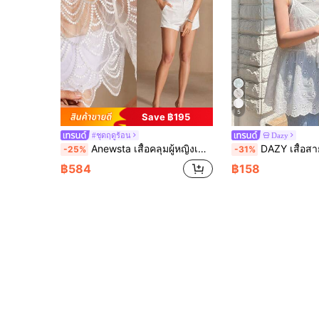
5
Save ฿195
#ชุดฤดูร้อน
Dazy
Anewsta เสื้อคลุมผู้หญิงเซ็กซี่ใหม่ซีทรูลายคลื่นปักคอกลมแขนสั้นเปิดหน้าแต่งกระดุมมุก
DAZY เสื้อสายเดี่ยวผู้หญิงฤดูร้อนลำลอง สีพื
-25%
-31%
฿584
฿158