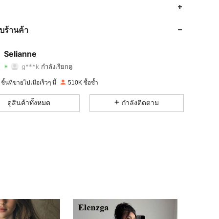
4.84
5.4K
281K
4.84
5.4K
281K
กับร้านค้า
4.84
5.4K
281K
Selianne
g***k
กำลังเรียกดู
4.84
5.4K
281K
การให้คะแนน
รายการ
ผู้ติดตาม
ิ้นที่ขายไปเมื่อเร็วๆ นี้
510K ซื้อซ้ำ
4.84
5.4K
281K
ดูสินค้าทั้งหมด
กำลังติดตาม
4.84
5.4K
281K
4.84
5.4K
281K
4.84
5.4K
281K
4.84
5.4K
281K
4.84
5.4K
281K