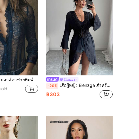
อเบลาส์พิมพ์ลายดอกไม้อันหรูหรา, เสื้อเชิ้ตฤดูร้อนปะติดแฟชั่นสำหรับผู้หญิง, เหมาะสำหรับชายหาด, โรงเรียน, ปาร์ตี้, การเดินทางในฤดูใบไม้ผลิ, ฤดูร้อน, ฤดูใบไม้ร่วง
Elenzga
เสื้อผู้หญิง Elenzga สำหรับฤดูร้อน คอวี เอวลาย ลูกไม้ปักลายแต่งเสริม มีโบว์หน้า ปลายแขนและชายเสื้อแบบกระดิ่ง เอวโปร่งพับ สวมใส่ง่ายกับทุกโอกาส
-20%
sold
฿303