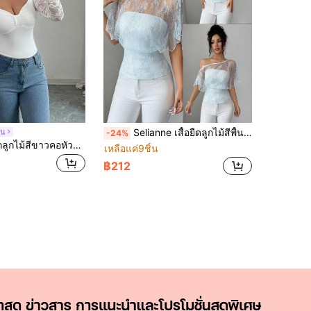
Selianne เสื้อยืดลูกไม้สีพื้นสุดเซ็กซี่สำหรับผู้หญิง, ดีไซน์แบบปรับเปลี่ยนได้
อน
-24%
Elenzga เสื้อถักลูกไม้สีขาวคอหัวใจแขนยาวปกติ ดีไซน์กึ่งโปร่งใส หรูหรา
เหลือแค่9ชิ้น
฿212