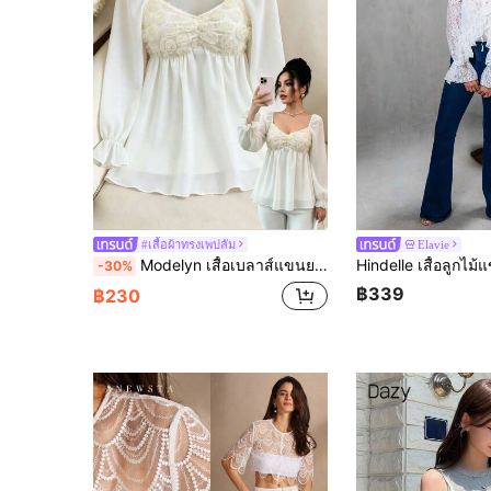
#เสื้อผ้าทรงเพปลัม
Elavie
Modelyn เสื้อเบลาส์แขนยาวซีทรูปักลายดอกไม้ตาข่ายสีเบจสไตล์ฝรั่งเศสสำหรับผู้หญิง
-30%
฿339
฿230