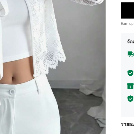
Earn up
จัด
รายละ