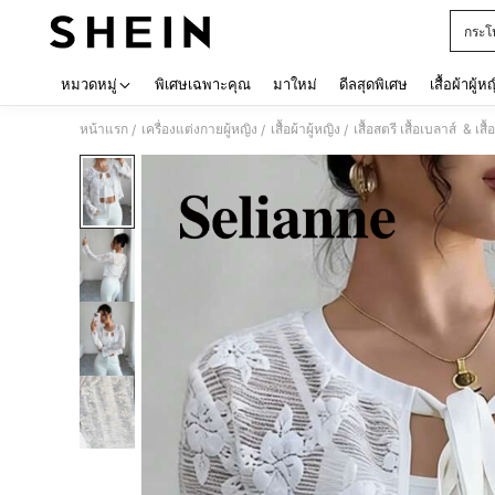
กระโ
Use up 
หมวดหมู่
พิเศษเฉพาะคุณ
มาใหม่
ดีลสุดพิเศษ
เสื้อผ้าผู้ห
หน้าแรก
เครื่องแต่งกายผู้หญิง
เสื้อผ้าผู้หญิง
เสื้อสตรี เสื้อเบลาส์ & เสื้
/
/
/