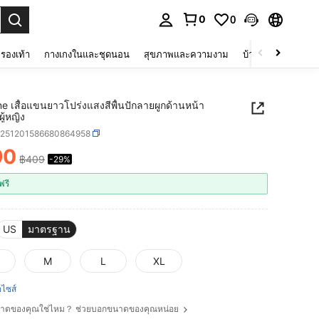
0
0
 select.
รองเท้า
กางเกงในและชุดนอน
สุขภาพและความงาม
บ้านและที่อยู่อาศัย
ne เสื้อแขนยาวโปร่งแสงสีพื้นปักลายผูกด้านหน้า
ู้หญิง
z251201586680864958
90
฿409
-29%
ICE AND AVAILABILITY
ฟรี
US
มาตรฐาน
M
L
XL
ือไซส์
ขนาดของคุณใช่ไหม？ ช่วยบอกขนาดของคุณหน่อย