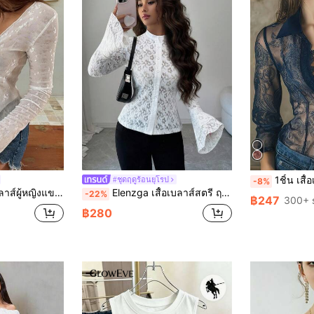
1ชิ้น เสื้อเบลาส์ตาข่ายพิมพ์ลายดอกไม้, เสื้อผู้หญิงฤดูร้อนพิมพ์ลายลูกไม้ปะติด. เสื้
#ชุดฤดูร้อนยุโรป
-8%
ามเซ็กซี่สำหรับฤดูร้อน สำหรับวันหยุดและโรงเรียน
Elenzga เสื้อเบลาส์สตรี ฤดูใบไม้ร่วง คอลเลคชั่น ฮอลโลว์-เอาท์ ผ้ากำมะหยี่ Jacquard ลูกไม้ ตาข่าย เปิดด้านหน้า แขนยาว Raglan ชายระบาย เสื้อลำลอง สวยหรู เซ็กซี่
-22%
฿247
300+ 
฿280