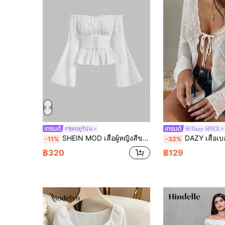
#ชุดฤดูร้อน
Dazy SPICE
SHEIN MOD เสื้อผู้หญิงสีขาวเปิดไหล่ผูกเชือกด้านหน้าจับจีบหน้าอก,แขนยาวกระดิ่งชายเสื้อเปปลัม,เสื้อผ้าสไตล์เรเนซองส์วินเทจหรูหราสำหรับงานเลี้ยงน้ำชาฤดูร้อน
DAZY เสื้อเบลาส์ผู้หญิงแขนยาวคอวีลึกผูกหน้าเงาง
-11%
-32%
฿320
฿129