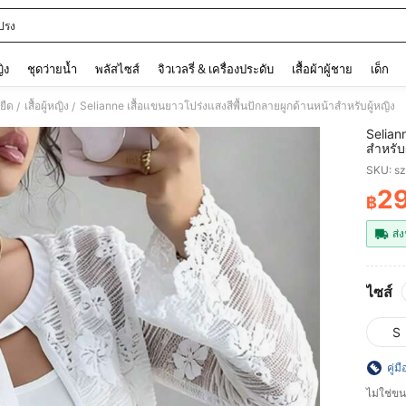
ปรง
and down arrow keys to navigate search การค้นหาล่าสุด and ค้นหา. Press Enter to
ญิง
ชุดว่ายน้ำ
พลัสไซส์
จิวเวลรี่ & เครื่องประดับ
เสื้อผ้าผู้ชาย
เด็ก
อยืด
เสื้อผู้หญิง
Selianne เสื้อแขนยาวโปร่งแสงสีพื้นปักลายผูกด้านหน้าสำหรับผู้หญิง
/
/
Selian
สำหรับผ
SKU: s
2
฿
PR
ส่ง
ไซส์
S
คู่ม
ไม่ใช่