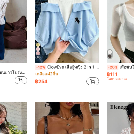
19
GlowEve เสื้อผู้หญิง 2 In 1 ปักลาย เปิดไหล่, ฤดูร้อน, วันหยุด, วันหยุด
เสื้อซับในตาข่ายซีทรูเซ็กซี่สำหรับผู้หญิ
-12%
-20%
Hindelle เสื้อลูกไม้แขนยาวโปร่งสีขาวคอปิดไหล่ลูกไม้แต่งระบาย สำหรับผู้หญิง ใส่ในฤดูร้อนวันพักผ่อน แบบเทห์ แบบสบาย
เหลือแค่2ชิ้น
฿111
โดยประมาณ
฿254