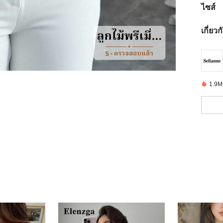
ไซส์
เกี่ยว
1.9M ช