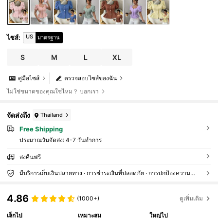
US
ไซส์
:
มาตรฐาน
S
M
L
XL
คู่มือไซส์
ตรวจสอบไซส์ของฉัน
ไม่ใช่ขนาดของคุณใช่ไหม？ บอกเรา
จัดส่งถึง
Thailand
Free Shipping
ประมาณวันจัดส่ง:
4-7 วันทำการ
ส่งคืนฟรี
มีบริการเก็บเงินปลายทาง · การชำระเงินที่ปลอดภัย · การปกป้องความเป็นส่วนตัว
4.86
(1000+)
ดูเพิ่มเติม
เล็กไป
เหมาะสม
ใหญ่ไป