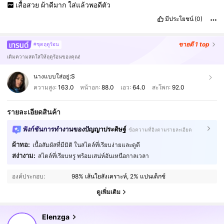
เสื้อสวย
ผ้าดีมาก
ใส่แล้วพอดีตัว
มีประโยชน์
(0)
ขายดี
1 top
#ชุดฤดูร้อน
เติมความสดใสให้ฤดูร้อนของคุณ!
นางแบบใส่อยู่:
S
ความสูง:
163.0
หน้าอก:
88.0
เอว:
64.0
สะโพก:
92.0
รายละเอียดสินค้า
ฟังก์ชันการทำงานของปัญญาประดิษฐ์
ข้อความที่อิงตามรายละเอียด
ผ้าทอ:
เนื้อสัมผัสที่มีมิติ ในสไตล์ที่เรียบง่ายและดูดี
3M ผู้ติดตาม
4.89
สง่างาม:
สไตล์ที่เรียบหรู พร้อมเสน่ห์อันเหนือกาลเวลา
องค์ประกอบ:
98% เส้นใยสังเคราะห์, 2% แปนเด็กซ์
3M ผู้ติดตาม
4.89
ดูเพิ่มเติม
Elenzga
3M ผู้ติดตาม
4.89