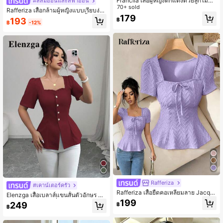
Franclia เสื้อผู้หญิงตกแต่งด้วยลูกไม้แล
#สีส้มอ่อนและสีฟ้าอ่อน
ะโบว์หรูหรา
70+ sold
Rafferiza เสื้อกล้ามผู้หญิงแบบเรียบง่า
179
ยอเนกประสงค์ มีสายคล้องคอ เสื้อแขน
193
฿
฿
-12%
กุด กระดุมปลอมมุก เอวรัด ทรงพอดีตัว,
เสื้อแขนสั้นหรูหราและทันสมัย, เสื้อผู้หญิ
งผ้าเนื้อทีดลาย ปาลีบลู ฤดูร้อนใหม่
Rafferiza
#เคาน์เตอร์ครัว
Rafferiza เสื้อยืดคอเหลี่ยมลาย Jacqu
Elenzga เสื้อเบลาส์แขนสั้นตัวอักษร A-
ard แบบผูกสำหรับผู้หญิง, สวมใส่ได้หล
199
Line ผู้หญิง สไตล์ฝรั่งเศสสง่างาม การพั
249
฿
ากหลายสำหรับชีวิตประจำวัน
฿
กผ่อน และ ทำงาน สีพื้น คอสแควร์ ระบ
ายย่น กระดุมมุก ขอบแหว่ง ฤดูใบไม้ผล
ิ/ฤดูร้อน