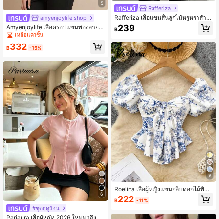
5
Rafferiza
Rafferiza เสื้อแขนสั้นลูกไม้หรูหราสำห
amyenjoylife shop
รับผู้หญิง
239
Amyenjoylife เสื้อครอปแขนพองลาย J
฿
acquard สุดหรูทันสมัย
เหลือแค่1ชิ้น
332
฿
-15%
9
Roelina เสื้อผู้หญิงแขนกลีบดอกไม้พิมพ์
6
ลายดอกไม้ลำลอง
222
฿
-11%
#ชุดฤดูร้อน
Pariaura เสื้อผู้หญิง 2026 ใหม่มาถึงสีข