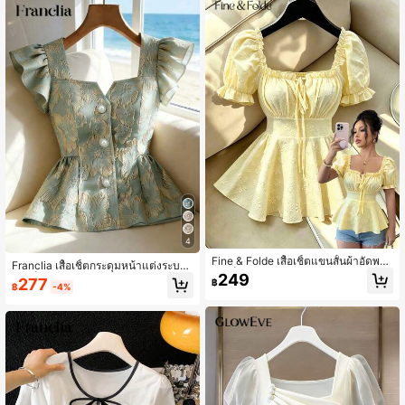
4
Fine & Folde เสื้อเชิ้ตแขนสั้นผ้าอัดพลี
Franclia เสื้อเชิ้ตกระดุมหน้าแต่งระบาย
ทมีเท็กซ์เจอร์สำหรับผู้หญิงดีไซน์ใหม่ ผู
249
ผ้าแจ็คการ์ดหรูหราสำหรับผู้หญิง, ฤดูร้
277
฿
กด้านหน้าและรัดเอวด้านหลัง ให้ลุคหรู
฿
-4%
อน
หรา เหมาะสำหรับวันหยุดพักผ่อน, ออกเ
ดทแบบสบายๆ, ดูอ่อนเยาว์และประณีต