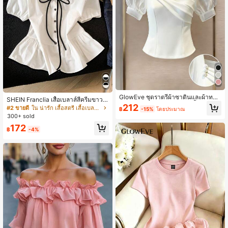
GlowEve ชุดราตรีผ้าซาตินและผ้าทวิล
SHEIN Franclia เสื้อเบลาส์สีครีมขาวนุ่
ตัดต่อตาข่ายสำหรับผู้หญิง, เสื้อเบลาส์ฝ
212
มนวล เอวรูด, แต่งขอบตัดกัน + โบว์ผูก,
#2 ขายดี
ใน น่ารัก เสื้อสตรี เสื้อเบลาส์ & Tee
฿
-15%
โดยประมาณ
รั่งเศสสำหรับงานปาร์ตี้ทางการ, ฤดูใบไ
แขนพอง จับคู่กับกระโปรงชายระบาย, ล
300+ sold
ม้ผลิ/ฤดูร้อน
ดอายุและดูดี, นุ่มและเก๋ไก๋สำหรับใส่ทุก
172
วัน
฿
-4%