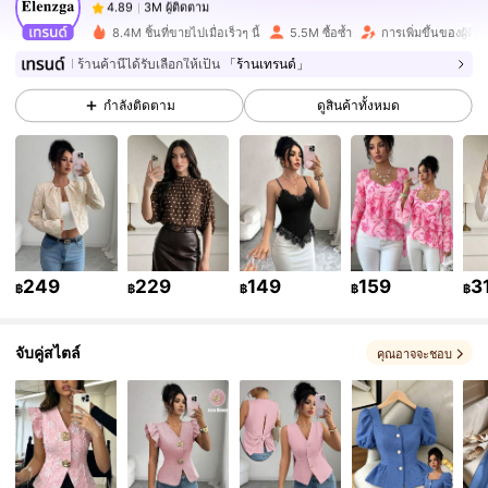
T***r
จ่าย
1 วันที่ผ่านมา
8.4M ชิ้นที่ขายไปเมื่อเร็วๆ นี้
5.5M ซื้อซ้ำ
การเพิ่มขึ้นของผู้ติ
3M ผู้ติดตาม
4.89
ร้านค้านี้ได้รับเลือกให้เป็น
「ร้านเทรนด์」
กำลังติดตาม
ดูสินค้าทั้งหมด
3M ผู้ติดตาม
4.89
3M ผู้ติดตาม
4.89
3M ผู้ติดตาม
4.89
249
229
149
159
3
฿
฿
฿
฿
฿
จับคู่สไตล์
3M ผู้ติดตาม
4.89
คุณอาจจะชอบ
3M ผู้ติดตาม
4.89