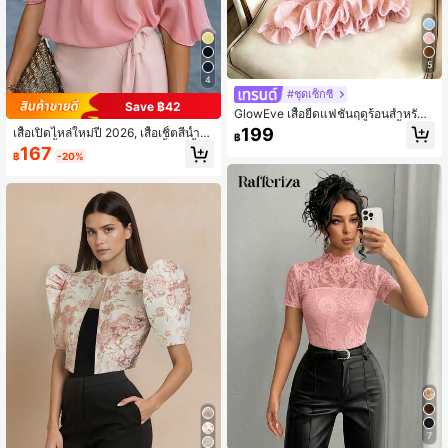
5
4
#ชุดเซ็กซี่
Save ฿42
GlowEve เสื้อยืดแฟชั่นฤดูร้อนสำหรับผู้
หญิง คอกลม ถักลายปะติด ชายเสื้อฟอง
199
เสื้อเปิดไหล่ใหม่ปี 2026, เสื้อเชิ้ตสีน้ำเงิ
฿
สบู่
นเข้ม, เสื้อระบาย, ระบายสองชั้น, สีน้ำเงิ
167
฿
-20%
นเข้มสีพื้น, สีน้ำเงินเที่ยงคืน, ไซส์ใหญ่เ
ป็นมิตรกับสีชมพูฤดูร้อน
7