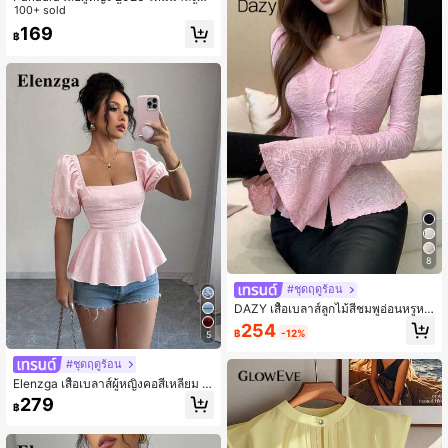
าวถักลายลูกไม้แขนสั้นกระดุมหน้าเสื้อเ
100+ sold
พพลัม - เสื้อเบลาส์ฤดูร้อนที่ยืดหยุ่นสูงเ
169
฿
ข้ารูปพอดีตัวสำหรับใส่ในชีวิตประจำวั
น
8
#ชุดฤดูร้อน
DAZY เสื้อเบลาส์ลูกไม้สีชมพูอ่อนหรูหร
า สำหรับเดท,แฟชั่นลำลองฤดูใบไม้ร่วง
254
฿
-12%
ฤดูใบไม้ผลิ & ฤดูร้อน พร้อมแขนบาน,ช
5
ายเสื้อย่น เนื้อผ้าพลีทเข้ารูป แขนยาว
#ชุดฤดูร้อน
สำหรับงานแต่งงาน
Elenzga เสื้อเบลาส์ผู้หญิงคอสี่เหลี่ยม แ
ขนกลีบดอกไม้ เอวเข้ารูป ชายระบาย ล
279
฿
ายดอกไม้เล็กๆ สไตล์ลำลองหรูหรา ช่วย
ให้ดูเพรียว