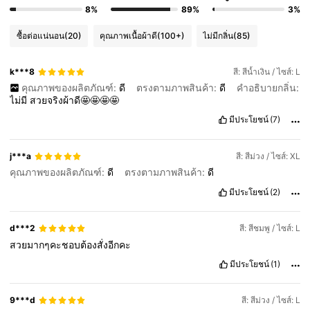
8%
89%
3%
ซื้อต่อแน่นอน
(20)
คุณภาพเนื้อผ้าดี
(100+)
ไม่มีกลิ่น
(85)
k***8
สี: สีน้ำเงิน / ไซส์: L
คุณภาพของผลิตภัณฑ์:
ดี
ตรงตามภาพสินค้า:
ดี
คำอธิบายกลิ่น:
ไม่มี
สวยจริงผ้าดี🤩🤩🤩🤩
มีประโยชน์
(7)
j***a
สี: สีม่วง / ไซส์: XL
คุณภาพของผลิตภัณฑ์:
ดี
ตรงตามภาพสินค้า:
ดี
มีประโยชน์
(2)
d***2
สี: สีชมพู / ไซส์: L
สวยมากๆคะชอบต้องสั่งอีกคะ
มีประโยชน์
(1)
9***d
สี: สีม่วง / ไซส์: L