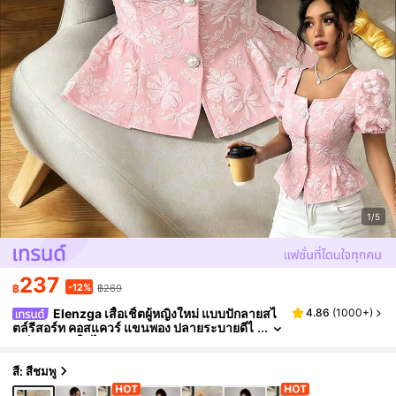
1/5
237
-12%
฿
฿269
Elenzga เสื้อเชิ้ตผู้หญิงใหม่ แบบปักลายสไ
4.86
(
1000+
)
ตล์รีสอร์ท คอสแควร์ แขนพอง ปลายระบายดีไ
ซน์เปิดหน้า ใช้ได้หลากหลาย สำหรับเดินทาง ง
านปาร์ตี้ วันพิเศษ หรูหรา และมีความเยาว์วัย
สี: สีชมพู