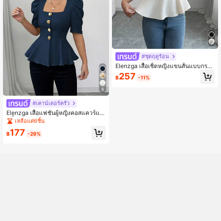
#ชุดฤดูร้อน
Elenzga เสื้อเชิ้ตหญิงแขนสั้นแบบกระดุ
มปกหงส์พับระบาย
257
฿
-11%
4
#เคาน์เตอร์ครัว
Elenzga เสื้อแฟชั่นผู้หญิงคอสแควร์แข
นสั้นแรกลัน ตกแต่งด้วยกระดุมโลหะ ผ้า
เหลือแค่6ชิ้น
ทอ แต่งยางยืด ตรงปลายเสื้อ รูปทรงเป๊
177
ปลัมพ์ ดีไซน์สวยหรู ส้าหรับใส่ประจำวัน
฿
-29%