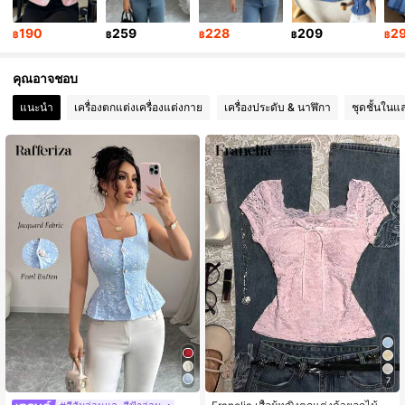
3M ผู้ติดตาม
4.89
190
259
228
209
2
฿
฿
฿
฿
฿
3M ผู้ติดตาม
4.89
คุณอาจชอบ
แนะนำ
เครื่องตกแต่งเครื่องแต่งกาย
เครื่องประดับ & นาฬิกา
ชุดชั้นในแ
7