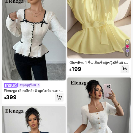
9
GlowEve 1 ชิ้น เสื้อเชิ้ตผู้หญิงสีพื้นผ้าส
วยใส่ทำงานแบบหรูหรา
199
฿
#ชุดฤดูร้อน
Elenzga เสื้อพลีทลำตัวผูกโบว์ตกแต่งข
อบตัดสีหรูหราสำหรับผู้หญิง, ฤดูใบไม้ร่
399
฿
วง