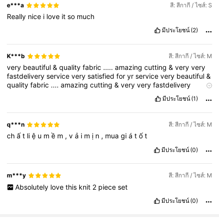
e***a
สี: สีกากี / ไซส์: S
Really
nice
i
love
it
so
much
มีประโยชน์
(2)
K***b
สี: สีกากี / ไซส์: M
very
beautiful
&
quality
fabric
.....
amazing
cutting
&
very
very
fastdelivery
service
very
satisfied
for
yr
service
very
beautiful
&
quality
fabric
....
amazing
cutting
&
very
very
fastdelivery
service
very
satisfied
for
yyr
มีประโยชน์
(1)
q***n
สี: สีกากี / ไซส์: M
ch
ấ
t
li
ệ
u
m
ề
m
,
v
ả
i
m
ị
n
,
mua
gi
á
t
ố
t
มีประโยชน์
(0)
m***y
สี: สีกากี / ไซส์: M
Absolutely
love
this
knit
2
piece
set
มีประโยชน์
(0)