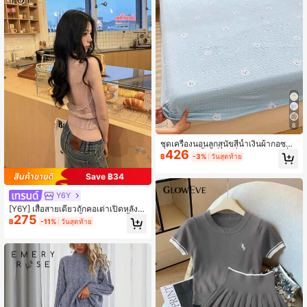
8
ชุดเครื่องนอนลูกสุนัขสีน้ำเงินผ้ากอซฟอ
426
งอากาศ 3 ชิ้น, ที่รองที่นอน, ผ้าคลุมที่น
฿
-3%
วันสุดท้าย
อน, ชุดผ้าปูที่นอน (1 ชิ้น ผ้าปูที่นอนแบ
บรัด + 2 ชิ้น ปลอกหมอน), นุ่มและสบา
Save ฿34
ย, สัมผัสละเอียด, ระบายอากาศได้, เหม
าะสำหรับการนอนเปลือย, ครอบคลุม 3
Y6Y
60°, พิมพ์ลายสดใส, สีสันสดใส, ซักด้วยเ
[Y6Y] เสื้อสายเดี่ยวถักคอเต่าเปิดหลังสี
ครื่องซักผ้าได้, เหมาะสำหรับห้องนอน,
275
ชมพูสำหรับผู้หญิง, เสื้อครอปชายเสื้อมีเ
ห้องรับแขก, หอพักนักเรียน, เตียงสองชั้
฿
-11%
วันสุดท้าย
ท็กซ์เจอร์, เหมาะสำหรับใส่ไปเที่ยวพักผ่
น, กลับไปโรงเรียน, เหมาะสำหรับผู้ชาย,
อนชายหาดในฤดูร้อน
ผู้หญิง และทั้งครอบครัว, เหมาะสำหรับ
ทุกฤดูกาล, เหมาะสำหรับขนาดเตียงต่า
งๆ - เตียงเดี่ยว, เตียงคู่, เตียงคิงไซส์, เตี
ยงควีนไซส์, สิ่งทอในบ้าน