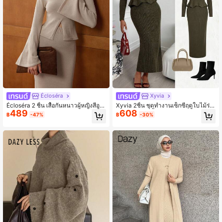
Écloséra
Xyvia
Écloséra 2 ชิ้น เสื้อกันหนาวผู้หญิงสีอูฐ
Xyvia 2ชิ้น ชุดทำงานเซ็กซี่ฤดูใบไม้ร่ว
489
608
แขนกว้างปลายแหว่ง คอกลม แขนยาว
ง/ฤดูหนาว - เสื้อสเวตเตอร์คอเต่าแขน
฿
-47%
฿
-30%
สไตล์เรโทรฝรั่งเศส ชุดหลวม ๆ สำหรับฤ
ยาว & ชุดกระโปรงสีเขียวชายระบาย
ดูใบไม้ผลิ/ใบไม้ร่วง