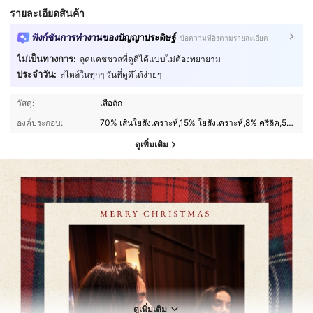
รายละเอียดสินค้า
ฟังก์ชันการทำงานของปัญญาประดิษฐ์
ข้อความที่อิงตามรายละเอียด
ไม่เป็นทางการ:
ลุคแคชชวลที่ดูดีได้แบบไม่ต้องพยายาม
ประจำวัน:
สไตล์ในทุกๆ วันที่ดูดีได้ง่ายๆ
วัสดุ:
เสื้อถัก
องค์ประกอบ:
70% เส้นใยสังเคราะห์,15% ใยสังเคราะห์,8% คริลิค,5% ขนสัตว์,2% แปนเด็กซ์
ดูเพิ่มเติม
108K ผู้ติดตาม
4.86
108K ผู้ติดตาม
4.86
ดูเพิ่มเติม