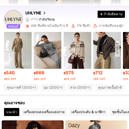
108K ผู้ติดตาม
4.86
UHLYNE
กำลังติดตาม
108K ผู้ติดตาม
4.86
49K ชิ้นที่ขายไปเมื่อเร็วๆ นี้
17K ซื้อซ้ำ
การเพิ่มขึ้นของผู้ติด
108K ผู้ติดตาม
4.86
108K ผู้ติดตาม
4.86
108K ผู้ติดตาม
4.86
540
666
575
712
3
108K ผู้ติดตาม
4.86
฿
฿
฿
฿
฿
49% OFF
44% OFF
40% OFF
19% OFF
15%
108K ผู้ติดตาม
4.86
คุณภาพดี (3000+)
นุ่ม (2000+)
สวย (2000+)
คุณภาพเนื้อผ้าดี (2
108K ผู้ติดตาม
4.86
คุณอาจชอบ
แนะนำ
เครื่องตกแต่งเครื่องแต่งกาย
เครื่องประดับ & นาฬิกา
ชุดชั้นในแ
108K ผู้ติดตาม
4.86