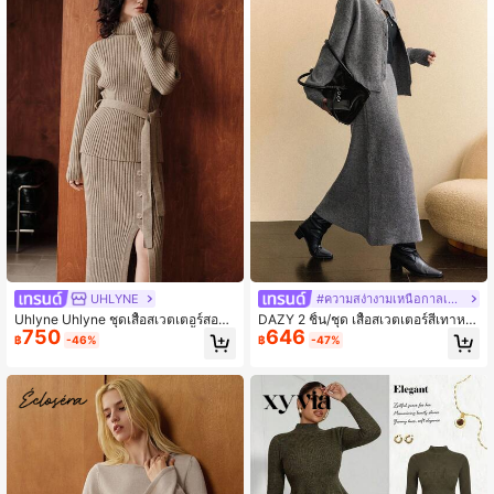
UHLYNE
#ความสง่างามเหนือกาลเวลา
Uhlyne Uhlyne ชุดเสื้อสเวตเตอร์สองชิ้
DAZY 2 ชิ้น/ชุด เสื้อสเวตเตอร์สีเทาหล
750
646
นสำหรับผู้หญิงในฤดูใบไม้ร่วง,เสื้อถักแ
วมลำลองสำหรับผู้หญิง, ฤดูใบไม้ร่วง/ฤ
฿
-46%
฿
-47%
ขนยาวคอปกสีคากิ&กระโปรง,เครื่องแต่
ดูหนาว
งกายธุรกิจวินเทจที่หรูหราและมีเอกลักษ
ณ์สำหรับมื้ออาหารกลางวัน