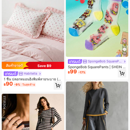
18
SpongeBob SquarePants
Save ฿9
SpongeBob SquarePants | SHEIN ถุ
99
งเท้าใสล่องหนบางพิเศษ 2 คู่ ถุงเท้าผู้ห
฿
-17%
Habitella
ญิงทรงกลางผ้าไหมคริสตัล ระบายอากา
ศได้ นุ่ม ใส่ได้ทุกวันในฤดูใบไม้ผลิและฤ
1 ชิ้น ปลอกหมอนอิงพิมพ์ลายระบาย (ไ
90
ดูร้อน
ม่รวมไส้หมอน), ปลอกหมอนอิงตกแต่งโ
฿
-9%
วันสุดท้าย
รแมนติกไม่ซ้ำใคร, เหมาะสำหรับห้องน
อน, หอพัก, โซฟา และเก้าอี้เลานจ์ ได้รับ
การรับรองจาก Oeko-Tex