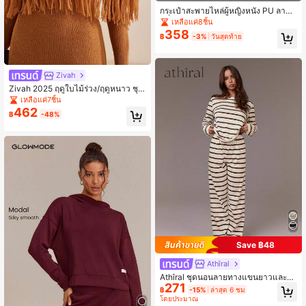
กระเป๋าสะพายไหล่ผู้หญิงหนัง PU ลายลิ้
นจี่สีชมพู กระเป๋าถือสไตล์มินิมอลแบบป
เหลือแค่8ชิ้น
ารีส กระเป๋าคลัทช์แบบสบายๆ เหมาะ
358
฿
-3%
วันสุดท้าย
สำหรับการออกเดท (ไม่มีของขวัญ ไม่มี
จี้รวมอยู่ด้วย)
Zivah
Zivah 2025 ฤดูใบไม้ร่วง/ฤดูหนาว ชุด
เดรสไหมพรมพู่ห้อยสำหรับผู้หญิง ชุดปา
เหลือแค่7ชิ้น
ร์ตี้หรูหรา, ใส่ได้ทุกวัน, สำหรับออกเดท,
462
฿
-48%
ทำงาน, ชุดคลุมกันหนาวแบบเซ็กซี่มีสไ
ตล์ ใส่คู่กับชุดเดรสแขนยาว
Save ฿48
Athîral
Athîral ชุดนอนลายทางแขนยาวและกา
271
งเกงขายาวสำหรับผู้หญิง ชุดลำลอง รา
฿
-15%
ล่าสุด 6 ชม
ยละเอียดอบอุ่นและสง่างาม เสื้อผ้าฤดูใ
โดยประมาณ
บไม้ร่วงฤดูหนาว