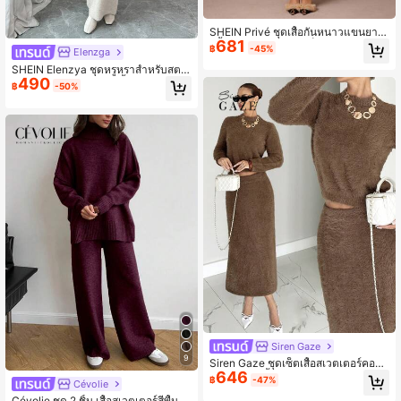
SHEIN Privé ชุดเสื้อกันหนาวแขนยาว
681
สีพื้นสไตล์หรูหราและเป็นเอกลักษณ์สำห
฿
-45%
Elenzga
รับผู้หญิง VITNOS สีคากี ฤดูใบไม้ร่วง
พร้อมกระดุมหนังและกระโปรง ชุดสำหรั
SHEIN Elenzya ชุดหรูหราสำหรับสตรี
490
บใส่ไปทานอาหารกลางวันอย่างหรูหรา
ฤดูใบไม้ร่วง/ฤดูหนาว, เสื้อสเวตเตอร์ค
฿
-50%
อเต่าถัก + กระโปรงสีตัดกัน, ชุดถักเข้ารู
ปทรงสลิมสำหรับใส่ไปทำงาน 2 ชิ้น
Siren Gaze
9
Siren Gaze ชุดเซ็ตเสื้อสเวตเตอร์คอกล
646
มแขนยาวสีพื้นสำหรับผู้หญิงและกระโป
฿
-47%
Cévolie
รง ชุดสูทพลัฌอบอุ่นสีน้ำตาลหรูหรา, ชุ
ดฤดูหนาวสำหรับผู้หญิง
Cévolie ชุด 2 ชิ้น เสื้อสเวตเตอร์สีพื้นค