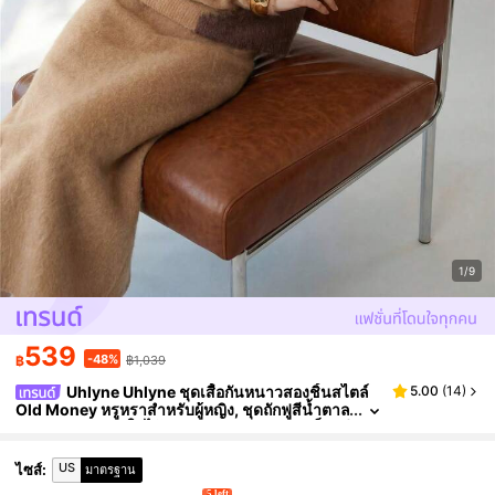
1/9
539
-48%
฿
฿1,039
Uhlyne Uhlyne ชุดเสื้อกันหนาวสองชิ้นสไตล์
5.00
(
14
)
Old Money หรูหราสำหรับผู้หญิง, ชุดถักฟูสีน้ำตาล
ทุกเฉดสำหรับฤดูใบไม้ร่วง, ชุดหลวมคอกลมบล็อกสี
สำหรับใส่ไปทานอาหารเช้า, สีคากี
US
ไซส์
:
มาตรฐาน
5 left