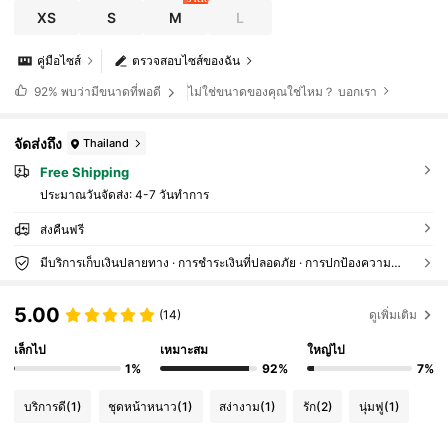
XS
S
M
L
คู่มือไซส์
ตรวจสอบไซส์ของฉัน
ไม่ใช่ขนาดของคุณใช่ไหม？ บอกเรา
92%
พบว่ามีขนาดที่พอดี
จัดส่งถึง
Thailand
Free Shipping
ประมาณวันจัดส่ง:
4-7 วันทำการ
ส่งคืนฟรี
มีบริการเก็บเงินปลายทาง · การชำระเงินที่ปลอดภัย · การปกป้องความเป็นส่วนตัว
5.00
(14)
ดูเพิ่มเติม
เล็กไป
เหมาะสม
ใหญ่ไป
1%
92%
7%
บริการดี
(1)
ชุดหน้าหนาว
(1)
สง่างาม
(1)
รัก
(2)
นุ่มฟู
(1)