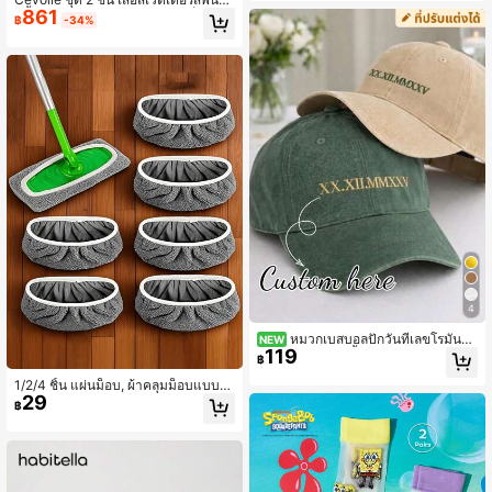
861
อตั้ง และกางเกงขายาว ผู้หญิง เป็นชุดเ
฿
-34%
ดินทางแบบสบาย ๆ ในช่วงฤดูหนาว
4
หมวกเบสบอลปักวันที่เลขโรมันแ
NEW
119
บบกำหนดเอง 1 ชิ้น สไตล์วินเทจฟอกสี
฿
ผ้าคอตตอน สายปรับได้ ดีไซน์มินิมอล
ลำลอง หมวกกันแดดสั่งทำ ของขวัญคู่รั
1/2/4 ชิ้น แผ่นม็อบ, ผ้าคลุมม็อบแบบแ
29
กสำหรับวันครบรอบ งานแต่งงาน และวั
บนเปียกและแห้ง, เหมาะสำหรับการทำ
฿
นเกิด
ความสะอาดพื้นไม้แข็ง, ดูดซับน้ำ, เหม
าะสำหรับการทำความสะอาดแบบเปียก
และแห้ง, เข้ากันได้กับม็อบแบบแบนส่ว
นใหญ่, ไม่รวมหัวม็อบ, เครื่องมือดูแลพื้
น | พื้นผิวละเอียด | ดูดซับน้ำ