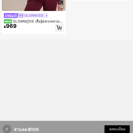
GLOWMODE
GLOWMODE เสื้อฮู้ดทรงหลวมแ
NEW
969
บบเรียบง่าย 1 ชิ้น รุ่น Breezy Days ผ้า
฿
ลื่นนุ่ม ระบายอากาศได้ ดีไซน์ฮู้ดซ้อนทั
บ สำหรับใส่ลำลองประจำวันและสตรีท
แวร์
ส่วนลด ฿100
เพิ่มเข้ารถเข็น
ลงทะเบียน
48% ลดราคา!