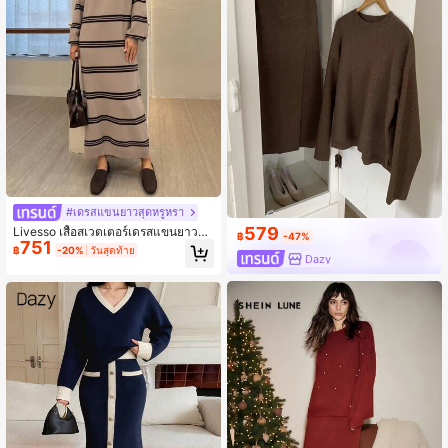
#เดรสแขนยาวสุดหรูหรา
579
Livesso เสื้อสเวตเตอร์เดรสแขนยาวลำ
฿
-47%
751
ลอง พิมพ์ลายทาง คอกลม สำหรับผู้หญิง
฿
-20%
วันสุดท้าย
Dazy
ฤดูใบไม้ร่วง, ฤดูหนาว