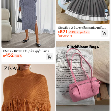
11
GlowEve 2 ชิ้น ชุดเสื้อครอปแขนสั้นปัก
671
ลายขี่ม้าเข้ารูปและมินิสเกิร์ตพลีทเอวสูง
฿
-15%
ล่าสุด 6 ชม
ลายทางสีตัดกันสำหรับผู้หญิง
โดยประมาณ
EMERY ROSE 2ชิ้น/เซ็ต ฤดูใบไม้ร่วง/
452
ฤดูหนาว ลำลอง วินเทจ เสื้อกันหนาวถัก
฿
-48%
ลายสายเคเบิลผ่าชายและกระโปรงเข้า
ชุด ผ้าสำหรับผู้หญิง