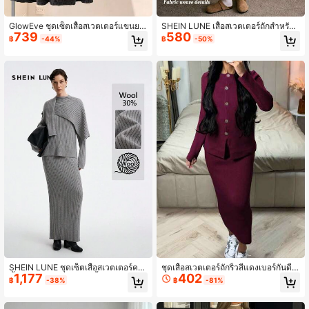
GlowEve ชุดเซ็ตเสื้อสเวตเตอร์แขนยา
SHEIN LUNE เสื้อสเวตเตอร์ถักสำหรับผู้
739
580
วติดกระดุมด้านหน้าตกแต่งไข่มุกเทียม
หญิง Anneusta สไตล์ลำลองสำหรับฤดู
฿
-44%
฿
-50%
สำหรับผู้หญิงและกระโปรง
ใบไม้ร่วง/ฤดูหนาว เหมาะสำหรับวันหยุ
ดพักผ่อน, วันประกาศอิสรภาพ, วันแรงง
าน, วันโคลัมบัส, วันขอบคุณพระเจ้า, วั
นวาเลนไทน์, สตรีทแวร์, วินเทจ, สแกน
ดิเนเวียน, กรันจ์, สไตล์เกาหลี, สง่างาม,
อเนกประสงค์, นักเรียน, ครู, โกธิค, สำนั
กงาน, ชุดเซ็ตเสื้อสเวตเตอร์ถักลำลอง
สำหรับธุรกิจ
SHEIN LUNE ชุดเซ็ตเสื้อสเวตเตอร์คอ
ชุดเสื้อสเวตเตอร์ถักริ้วสีแดงเบอร์กันดี +
1,177
402
ตั้งแขนยาวทรงไหล่ตกสีพื้นสำหรับผู้หญิ
กระโปรงมิดิ สำหรับผู้หญิง, ตกแต่งด้วย
฿
-38%
฿
-81%
ง และกระโปรงมิดี้ถักแบบลำลอง 2 ชิ้น
กระดุม, แขนยาวทรงเข้ารูป ชุดฤดูหนา
พร้อมผ้าคลุมไหล่, ฤดูใบไม้ร่วง
ว