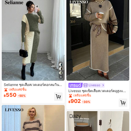
4
Selianne ชุดเสื้อสเวตเตอร์คอกลมวินเ
Livesso
ทจบล็อกสี Aniusta สำหรับผู้หญิงและชุ
เหลือแค่6ชิ้น
Livesso ชุดเซ็ตเสื้อสเวตเตอร์คอสูงและ
ดกระโปรง, หรูหราและใช้งานได้หลาก
550
กระโปรงลำลองสำหรับผู้หญิง 2 ชิ้น, ฤดู
เหลือแค่6ชิ้น
฿
-50%
หลายสำหรับวันหยุด, วันประกาศอิสรภ
ใบไม้ร่วง/ฤดูหนาว
902
าพ, คอนเสิร์ตเพลง, เหมาะสำหรับฤดูใบ
฿
-30%
ไม้ร่วง/ฤดูหนาว