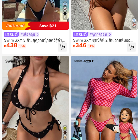
12
Save ฿21
#เสื้อคลุม
#ชุดฤดูร้อน
Swim SXY 3 ชิ้น ชุดว่ายน้ำสตรีสีดำแ
Swim SXY ชุดบิกินี่ 2 ชิ้น ลายหินอ่อน
438
346
ละขาวใหม่, ชุดว่ายน้ำ 3 ชิ้นแฟชั่นเซ็ก
สำหรับใส่ชายหาดฤดูร้อน ด้านบนมีแข
฿
-5%
฿
-1%
ซี่สำหรับรีสอร์ทริมหาด ชุดว่ายน้ำสตรี
นยาว ลายรายละเอียดที่แก้ว และกางเก
ชุดว่ายน้ำ 3 ชิ้น กางเกงว่ายน้ำสำหรับ
งว่ายน้ำผูกข้าง
ผู้หญิง ชุดชายหาดสำหรับผู้หญิง บิกินี่สี
ดำและขาว