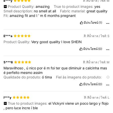
k***y
สี: สีน้ำตาล / ไซส์: M
Product Quality:
amazing
True to product images:
yes
Smell description:
no
smell
at
all
Fabric material:
great
quality
Fit:
amazing
fit
and
I
’
m
6
months
pregnant
มีประโยชน์
(1)
E***a
สี: สีน้ำตาล / ไซส์: S
Product Quality:
Very
good
quality
I
love
SHEIN
มีประโยชน์
(0)
5***6
สี: สีน้ำตาล / ไซส์: M
Maravilhoso
,
ú
nico
por
é
m
foi
ter
que
diminuir
a
calcinha
mas
é
perfeito
mesmo
assim
Qualidade do produto:
ó
tima
Fiel às imagens do produto:
sim
มีประโยชน์
(0)
l***y
สี: สีน้ำตาล / ไซส์: L
True to product images:
el
Vickyni
viene
un
poco
largo
y
flojo
,
pero
luce
incre
í
ble