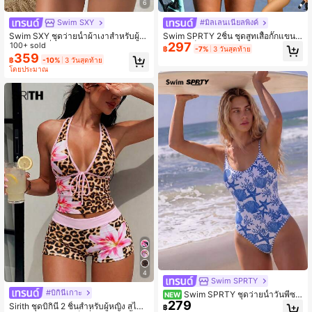
6
Swim SXY
#มิลเลนเนียลพิงค์
Swim SXY ชุดว่ายน้ำผ้าเงาสำหรับผู้ห
Swim SPRTY 2ชิ้น ชุดสูทเสื้อกั๊กแขนย
297
ญิง, ชุดบิกินี่ผูกคอแบบผูกเชือกพร้อมห่ว
100+ sold
าวลายสก็อตสำหรับผู้หญิง, ชุดพักผ่อนช
฿
-7%
3 วันสุดท้าย
งตาไก่, ชุดว่ายน้ำลำลองสำหรับวันหยุด
ายหาด, ฤดูใบไม้ผลิ/ฤดูร้อน
359
฿
-10%
3 วันสุดท้าย
ฤดูร้อนสีน้ำตาล 2 ชิ้น
โดยประมาณ
4
Swim SPRTY
#บิกินี่เกาะ
Swim SPRTY ชุดว่ายน้ำวันพีซผู้
NEW
279
หญิง ลายพิมพ์สุ่มดาวทะเลและเปลือกห
Sirith ชุดบิกินี่ 2 ชิ้นสำหรับผู้หญิง สไตล์
฿