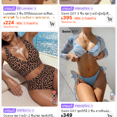
25
12
Lumalex
#ชุดฤดูร้อน
Lumalex 2 ชิ้น บิกินี่ท่อนบนลายเสือดา
Swim SXY 3 ชิ้น ชุดว่ายน้ำผู้หญิงสีดำ
395
วสีดำและลายเสือดาวแบบผูกคอและผูก
และขาวใหม่, ชุดว่ายน้ำแฟชั่นเซ็กซี่สำ
#1 ขายดี
ใน ลายเสือดาว ชุดชายหาดสำหรับผู้หญิง
฿
-10%
3 วันสุดท้าย
เอว, ชุดว่ายน้ำเซ็กซี่ทันสมัยสำหรับชาย
หรับวันหยุดพักผ่อนริมทะเล 3 ชิ้น
224
โดยประมาณ
฿
-10%
3 วันสุดท้าย
หาดและกีฬาทางน้ำ
โดยประมาณ
14
#ชุดฤดูร้อน
#บิกินี่เกาะ
Swim SXY ชุดบิกินี่ 2 ชิ้น ลายหินอ่อนพิ
349
มพ์ ชายหาด ฤดูร้อน ด้านบนแขนยาว
Oceva ชุดว่ายน้ำ 2 ชิ้น/ชุด ชุดทังกินี่ ล
฿