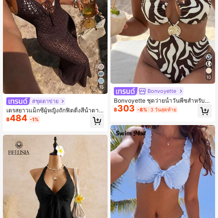
10
15
Bonvoyette
Bonvoyette ชุดว่ายน้ำวันพีซสำหรับผู้
#ชุดตาข่าย
303
หญิงลายพิมพ์ลายเทศกาลดนตรีชายหา
฿
-8%
3 วันสุดท้าย
เดรสยาวแม็กซี่ผู้หญิงถักฟิตติ้งสีน้ำตาล
ดฤดูใบไม้ผลิ/ฤดูร้อน ประดับตกแต่งด้ว
484
คอวี ผูกเชือก ใหม่ฤดูใบไม้ผลิ/ฤดูร้อน ส
฿
-1%
ยโลหะ สายคล้องคอ แฟชั่น สง่างาม ละ
ไตล์ Y2K โบฮีเมียน ดีไซน์ฉลุ หรูหราลำ
เอียดอ่อน
ลอง สำหรับเที่ยวทะเลและพักผ่อน Vaca
tioncore