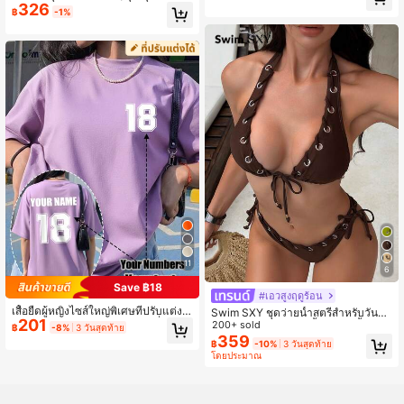
และกางเกงผูกข้าง
326
ายเสือดาว คอวี สำหรับผู้หญิง ใส่ในช่วง
฿
-1%
ปิดเทอมหรือท่องเที่ยวชายทะเล
11
6
Save ฿18
#เอวสูงฤดูร้อน
เสื้อยืดผู้หญิงไซส์ใหญ่พิเศษที่ปรับแต่งไ
Swim SXY ชุดว่ายน้ำสตรีสำหรับวันหยุ
201
ด้ สามารถพิมพ์หมายเลข โลโก้ ชื่อ/ข้อค
ดฤดูร้อนแบบลำลองสีน้ำตาล 2 ชิ้น บิกิ
200+ sold
฿
-8%
3 วันสุดท้าย
วาม/หมายเลขโชคดีด้านหน้าและด้าน
นี่ผูกคอพร้อมห่วงตาไก่และผ้าเงา
359
฿
-10%
3 วันสุดท้าย
หลังสำหรับกีฬา
โดยประมาณ