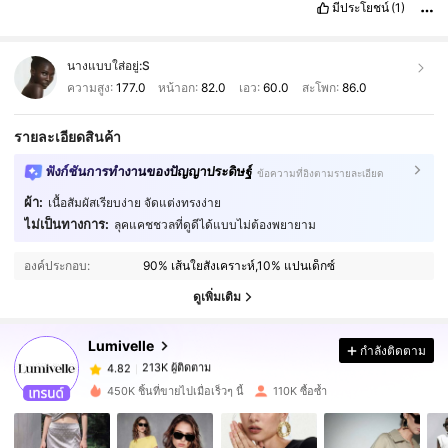
มีประโยชน์
(1)
นางแบบใส่อยู่:
S
ความสูง:
177.0
หน้าอก:
82.0
เอว:
60.0
สะโพก:
86.0
รายละเอียดสินค้า
ฟังก์ชันการทำงานของปัญญาประดิษฐ์
ข้อความที่อิงตามรายละเอียด
ผ้า:
เนื้อสัมผัสเรียบง่าย จัดแต่งทรงง่าย
ไม่เป็นทางการ:
ลุคแคชชวลที่ดูดีได้แบบไม่ต้องพยายาม
213K ผู้ติดตาม
4.82
องค์ประกอบ:
90% เส้นใยสังเคราะห์,10% แปนเด็กซ์
213K ผู้ติดตาม
4.82
ดูเพิ่มเติม
Lumivelle
กำลังติดตาม
213K ผู้ติดตาม
4.82
p***d
จ่าย
1 วันที่ผ่านมา
450K ชิ้นที่ขายไปเมื่อเร็วๆ นี้
110K ซื้อซ้ำ
213K ผู้ติดตาม
4.82