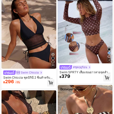
4
20
#ชุดฤดูร้อน
Swim SPRTY เสื้อแขนยาวลายจุดสำห
Swim Chiccia
379
รับผู้หญิงสำหรับฤดูใบไม้ผลิ/ฤดูร้อน + ก
฿
Swim Chiccia ชุดบิกินี่ 2 ชิ้นสำหรับผู้ห
างเกงขาสั้นว่ายน้ำเอวรูดเข้าชุดกัน
296
ญิง, สไตล์พักผ่อนสบายๆ
฿
-1%