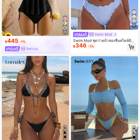
4
25
Swim Mod
445
Swim Mod ชุดว่ายน้ำสองชิ้นสไตล์มินิ
฿
-1%
346
มอลเซ็กซี่สีชมพูแต่งระบายผูกเชือกสำห
฿
-1%
Bellisia
รับผู้หญิง บิกินี่ระบายหวานสำหรับบ่อ
น้ำร้อนและวันหยุด