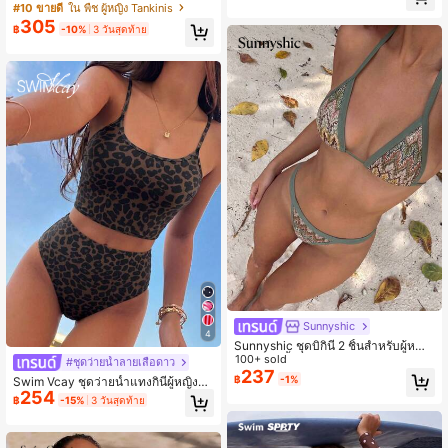
อย แฟชั่นหวานน่ารัก สำหรับฤดูร้อน เที่
ยุโรปและอเมริกัน เซ็กซี่ กล้าหาญ ล้ำสมั
#10 ขายดี
ใน พืช ผู้หญิง Tankinis
ยวชายหาด และกีฬา
ย มินิมอล ลำลอง สำหรับเทศกาลดนตรี
305
฿
-10%
3 วันสุดท้าย
ปาร์ตี้ กิจกรรมกลางแจ้ง ฤดูร้อน ชายหา
ด วันหยุดพักผ่อน ลายเสือดาว แต่งสีบล็
อก ตัดขอบ สายคล้องคอ พร้อมกางเกงฮิ
ปสเตอร์เข้ารูป ทรงแทงกินี ช่วยให้ดูผอ
ม เหมาะสำหรับ Spring Break, ฤดูใบไ
ม้ร่วง, กลับโรงเรียน, Oktoberfest, เทศ
กาลดนตรี, วันหยุด, โปรโมชั่นฤดูใบไม้
ผลิ, บรรยากาศชายหาด, วันหยุดพักผ่อ
น, ชุด Spring Break, ชุดว่ายน้ำปาร์ตี้,
วันวาเลนไทน์, ปีใหม่, คาร์นิวัลกลับโรงเ
รียน, วันแม่, วันสตรีสากล, ทริปครอบครั
ว, เทศกาลมิถุนายนบราซิล, ฤดูกาลรับป
ริญญา Spring Break
Sunnyshic
4
Sunnyshic ชุดบิกินี่ 2 ชิ้นสำหรับผู้หญิง
ผ้าถักลายพื้นผิว หลากสี ตัดเว้า ผูกด้าน
100+ sold
#ชุดว่ายน้ำลายเสือดาว
หน้า เสื้อครอปและกางเกง ชุดว่ายน้ำช
237
฿
-1%
Swim Vcay ชุดว่ายน้ำแทงกินี่ผู้หญิงลา
ายหาด สไตล์ Vacationcore
254
ยเสือดาวสำหรับฤดูร้อนชายหาด
฿
-15%
3 วันสุดท้าย