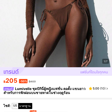
1/7
205
-50%
฿
฿409
Lumivelle ชุดบิกินี่ผู้หญิงแฟชั่น คอตั้ง แขนยาว
5.00
(
10
)
สำหรับการพักผ่อนบนชายหาดในช่วงฤดูร้อน
US
ไซส์
:
มาตรฐาน
1 left