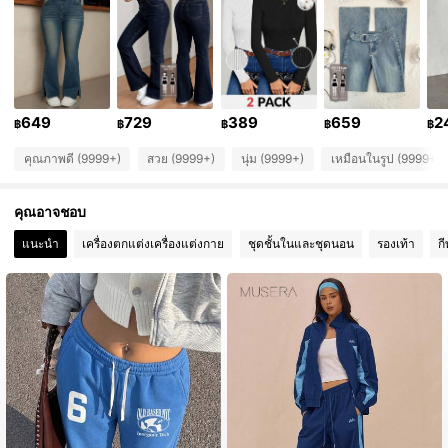
1M ผู้ติดตาม
4.90
1M ผู้ติดตาม
4.90
649
729
389
659
2
฿
฿
฿
฿
฿
1M ผู้ติดตาม
4.90
คุณภาพดี (9999+)
สวย (9999+)
นุ่ม (9999+)
เหมือนในรูป (9999+)
1M ผู้ติดตาม
4.90
คุณอาจชอบ
1M ผู้ติดตาม
4.90
แนะนำ
เครื่องตกแต่งเครื่องแต่งกาย
ชุดชั้นในและชุดนอน
รองเท้า
ก
1M ผู้ติดตาม
4.90