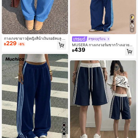
6
กางเกงขายาวผู้หญิงสีน้ำเงินรอยัลบลู ผู
#ชุดฤดูร้อน
229
กเชือก ถักขาตรง ทรงหลวม กางเกงแฟ
฿
-8%
MUSERA กางเกงวอร์มขากว้างเอวยาง
ชั่นกีฬา ลายพิมพ์สีขาว ยืดหยุ่นเล็กน้อย
439
ยืดไนลอนแต่งแถบสีตัดกันสำหรับใส่เดิ
฿
สบาย เหมาะสำหรับเดท กีฬา พักผ่อน แ
นทางลำลองในฤดูใบไม้ร่วง ฤดูใบไม้ผลิ
ละการเดินทาง
ฤดูร้อน และวันหยุด
23