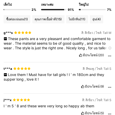
เล็กไป
เหมาะสม
ใหญ่ไป
2%
91%
7%
ซื้อต่อแน่นอน
(1)
คุณภาพเนื้อผ้าดี
(15)
ไม่มีกลิ่น
(11)
อุ่น
(4)
g***s
สี: สีเขียว / ไซส์: Tall M
These
pants
are
a
very
pleasant
and
comfortable
garment
to
wear
.
The
material
seems
to
be
of
good
quality
,
and
nice
to
wear
.
The
style
is
just
the
right
one
.
Nicely
long
,
for
us
taller
girls
.
I
enjoy
wearing
them
a
lot
.
THANK
YOU
,
SHEIN
!!!
Oh
,
มีประโยชน์
(20)
and
you
better
check
every
item
before
you
commit
to
buy
,
if
it
’
s
not
classified
as
“
final
sale
,
not
eligible
for
return
or
exchange
.
Do
you
really
want
to
risk
that
you
stuck
with
it
in
t***a
สี: สีชมพู / ไซส์: Tall S
case
it
'
s
damaged
or
doesn
'
t
fit
,
or
the
material
is
not
as
Love
them
!
Must
have
for
tall
girls
!
I
’
m
180cm
and
they
expected
!
This
happened
to
me
with
several
items
on
SHEIN
.
supper
long
,
love
it
!
Not
this
one
,
but
just
saying
,
it
can
happen
to
you
with
any
item
you
buy
.
Give
me
thumbs
up
if
this
was
helpful
.
Thank
มีประโยชน์
(9)
you
.
j***x
สี: สีเขียว / ไซส์: Tall S
I
'
m
5
'
8
and
these
were
very
long
so
happy
ab
them
มีประโยชน์
(5)