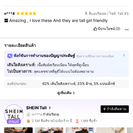
n***8
สี: สีแอปริคอท / ไซส์: Tall XS
Amazing
,
I
love
these
And
they
are
tall
girl
friendly
มีประโยชน์
(3)
รายละเอียดสินค้า
ฟังก์ชันการทำงานของปัญญาประดิษฐ์
ข้อความที่อิงตามรายละเอียด
เส้นใยสังเคราะห์:
เนื้อสัมผัสเรียบเนียน ให้ลุคที่ดูเนี้ยบ
ไม่เป็นทางการ:
ลุคแคชชวลที่ดูดีได้แบบไม่ต้องพยายาม
1M ผู้ติดตาม
4.90
องค์ประกอบ:
62% เส้นใยสังเคราะห์, 33% ฝ้าย, 5% แปนเด็กซ์
1M ผู้ติดตาม
4.90
ดูเพิ่มเติม
1M ผู้ติดตาม
4.90
SHEIN Tall
กำลังติดตาม
m***a
กำลังเรียกดู
1M ผู้ติดตาม
4.90
2.5M ชิ้นที่ขายไปเมื่อเร็วๆ นี้
1.9M ซื้อซ้ำ
1M ผู้ติดตาม
4.90