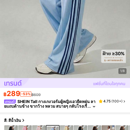
1/8
289
฿
-53%
฿609
SHEIN Tall กางเกงวอร์มผู้หญิงเอวยืดหยุ่น ลา
4.75
(
100+
)
ยแถบด้านข้าง ขากว้าง หลวม สบายๆ กลับโรงเรี
ยน สำหรับผู้หญิงสูง
สี: สีน้ำเงิน