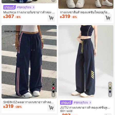
#ชุดฤดูร้อน
Muchica กางเกงวอร์มขายาวลำลอง ข
กางเกงขาสั้นลำลองแฟชั่นใหม่ฤดูร้อน
367
319
าบานถักลายทางสีฟ้าสำหรับผู้หญิง
สีตัดกัน แถบด้านข้าง ทรงหลวม ยูนิเซ็ก
฿
-8%
฿
-6%
ซ์ สไตล์วิทยาลัย เบอร์มิวด้า กางเกงขา
สั้นกีฬา
6
4
SHEIN EZwear กางเกงขายาวลำลองผู้
#ชุดฤดูร้อน
319
หญิง เอวยางยืดรูดได้หลากสีลายทางพร้
฿
-29%
JUTU กางเกงขายาวลำลองแฟชั่นหลว
อมกระเป๋าข้าง
มมีกระเป๋าเชือกรูดลายทางสี่แถบสีน้ำเงิ
60+ sold
นกรมท่าและสีเหลืองตัดกันผ้าบางเบา