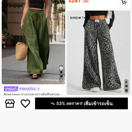
287
฿
-4%
สำหรับฤดูใบไม้ผลิ/ฤดูร้อน/ฤดูใบไม้ร่วง
11
#ชุดฤดูร้อน
Breezaya กางเกงขายาวผู้หญิงทรงหล
วมเอวสูงขากว้างสีพื้นสไตล์ฝรั่งเศส หรู
80+ sold
#ชุดฤดูร้อน
หราแฟชั่น เหมาะสำหรับฤดูใบไม้ผลิ ฤ
เพิ่มเข้ารถเข็น
349
53% ลดราคา!
฿
SHEIN Tall กางเกงขายาวขาบานสไต
ดูร้อน ฤดูใบไม้ร่วง ฤดูหนาว วันหยุด กา
279
ล์สตรีทลายเสือดาวผ้าทอ สำหรับผู้หญิง
รเดินทางไปทำงาน การสวมใส่ประจำวั
฿
ตัวสูง
น งานปาร์ตี้ ชายหาด ลำลอง โรแมนติก
การออกเดท อเนกประสงค์