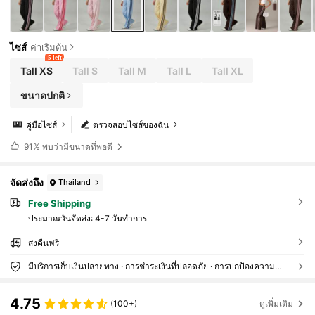
ไซส์
ค่าเริ่มต้น
5 left
Tall XS
Tall S
Tall M
Tall L
Tall XL
ขนาดปกติ
คู่มือไซส์
ตรวจสอบไซส์ของฉัน
91%
พบว่ามีขนาดที่พอดี
จัดส่งถึง
Thailand
Free Shipping
ประมาณวันจัดส่ง:
4-7 วันทำการ
ส่งคืนฟรี
มีบริการเก็บเงินปลายทาง · การชำระเงินที่ปลอดภัย · การปกป้องความเป็นส่วนตัว
4.75
(100+)
ดูเพิ่มเติม