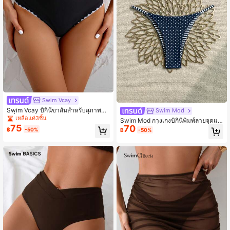
Swim Vcay
Swim Vcay บิกินี่ขาสั้นสำหรับสุภาพสต
Swim Mod
รี ที่สามารถใช้ได้หลากหลายโทนสีดำแ
เหลือแค่3ชิ้น
Swim Mod กางเกงบิกินี่พิมพ์ลายจุดแล
ละเบจ ลวดลายซิกแซค บุคลิกแบบโบฮีเ
75
70
ะลายทางเซ็กซี่สำหรับผู้หญิงสำหรับวัน
฿
-50%
฿
-50%
มียน สำหรับการพักผ่อนช่วงฤดูใบไม้ผลิ
หยุดพักผ่อนที่ชายหาด
และฤดูร้อนรวมทั้งงานปาร์ตี้ริมหาด