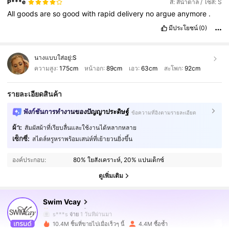
P***e
สี: สีน้ำตาล / ไซส์: S
All
goods
are
so
good
with
rapid
delivery
no
argue
anymore
.
มีประโยชน์
(0)
นางแบบใส่อยู่:
S
ความสูง:
175cm
หน้าอก:
89cm
เอว:
63cm
สะโพก:
92cm
รายละเอียดสินค้า
ฟังก์ชันการทำงานของปัญญาประดิษฐ์
ข้อความที่อิงตามรายละเอียด
ผ้า:
สัมผัสผ้าที่เรียบลื่นและใช้งานได้หลากหลาย
598K ผู้ติดตาม
4.90
เซ็กซี่:
สไตล์หรูหราพร้อมเสน่ห์ที่เย้ายวนยิ่งขึ้น
องค์ประกอบ:
80% ใยสังเคราะห์, 20% แปนเด็กซ์
598K ผู้ติดตาม
4.90
ดูเพิ่มเติม
Swim Vcay
598K ผู้ติดตาม
4.90
s***s
จ่าย
1 วันที่ผ่านมา
10.4M ชิ้นที่ขายไปเมื่อเร็วๆ นี้
4.4M ซื้อซ้ำ