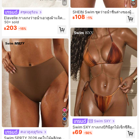
26
10
SHEIN Swim ชุดว่ายน้ำชิ้นล่างของผู้ห
#ชุดฤดูร้อน
108
ญิง สีพื้น ผูกเชือก ง่าย อินโฟร์มัล ฤดูร้อ
Elavelle กางเกงว่ายน้ำเอวสูงผ้าแจ็คก
฿
-1%
น
าร์ดแต่งขอบโครเชต์สำหรับผู้หญิง, ฤดูใ
50+ sold
บไม้ผลิ/ฤดูร้อน
203
฿
-15%
Swim SXY
12
Swim SXY กางเกงบิกินี่ลูกไม้เซ็กซี่สีออ
69
มเบรสำหรับผู้หญิง
#เอวสูงฤดูร้อน
฿
-50%
Swim SPRTY 2026 ฤดูใบไม้ผลิ/ฤดูร้อ