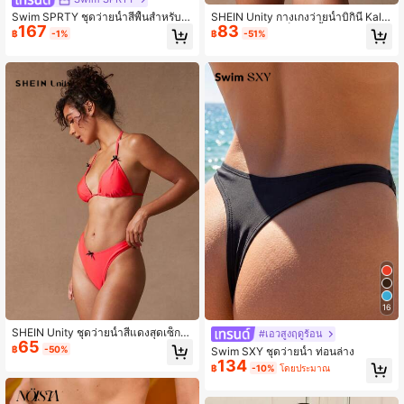
Swim SPRTY ชุดว่ายน้ำสีพื้นสำหรับผู้
SHEIN Unity กางเกงว่ายน้ำบิกินี่ Kali
167
83
หญิงสำหรับชายหาด/รีสอร์ท
แบบ Cheeky บล็อคสี เสื้อรัชการ์ด วันห
฿
-1%
฿
-51%
ยุด ฤดูร้อน ชายหาด
16
SHEIN Unity ชุดว่ายน้ำสีแดงสุดเซ็กซี่
#เอวสูงฤดูร้อน
65
ใส่ได้ทุกโอกาส สำหรับชายหาด สระว่า
฿
-50%
Swim SXY ชุดว่ายน้ำ ท่อนล่าง
ยน้ำ และเทศกาลดนตรีในช่วงฤดูร้อน
134
฿
-10%
โดยประมาณ