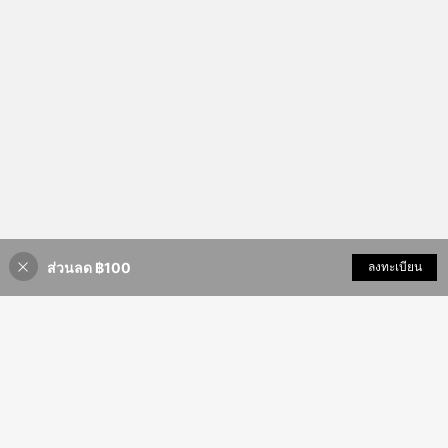
ส่วนลด ฿100
เพิ่มเข้ารถเข็น
ลงทะเบียน
49% ลดราคา!