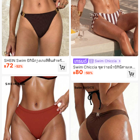
598K ผู้ติดตาม
4.90
SHEIN Swim บิกินี่กางเกงสีพื้นสำหรับผู้
Swim Chiccia
72
หญิงสำหรับการเล่นน้ำ ลงเล่นชายหาด
฿
-52%
Swim Chiccia ชุดว่ายน้ำบิกินี่สามเหลี่
80
ยมผูกข้างประดับลูกปัดลายดอกไม้ลาย
฿
-50%
ทางสีน้ำตาลหรูหราสำหรับผู้หญิง เหมา
ะสำหรับวันหยุดฤดูร้อน