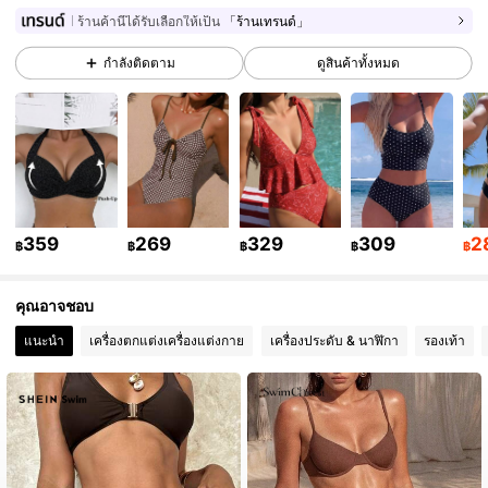
598K ผู้ติดตาม
4.90
ร้านค้านี้ได้รับเลือกให้เป็น
「ร้านเทรนด์」
กำลังติดตาม
ดูสินค้าทั้งหมด
598K ผู้ติดตาม
4.90
598K ผู้ติดตาม
4.90
598K ผู้ติดตาม
4.90
359
269
329
309
2
฿
฿
฿
฿
฿
คุณอาจชอบ
598K ผู้ติดตาม
4.90
แนะนำ
เครื่องตกแต่งเครื่องแต่งกาย
เครื่องประดับ & นาฬิกา
รองเท้า
598K ผู้ติดตาม
4.90
598K ผู้ติดตาม
4.90