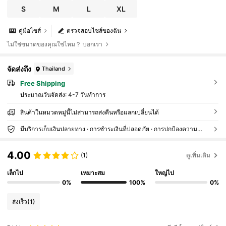
วันหยุดโบโฮ, วันหยุดโบฮีเมียน, ฤดูใบไม้ร่วงที่ผ่อนคลา
S
M
L
XL
ย, โบโฮตะวันตก, ชุดเดรสหรูหราสำหรับผู้หญิง ชุดว่ายน้
ำพิมพ์ลายสีสันสดใสสำหรับวันหยุดที่สดใส บิกินี่สีบล็อก
เอวกลาง บิกินี่แบบมีชั้น S
คู่มือไซส์
ตรวจสอบไซส์ของฉัน
ไม่ใช่ขนาดของคุณใช่ไหม？ บอกเรา
จัดส่งถึง
Thailand
Free Shipping
ประมาณวันจัดส่ง:
4-7 วันทำการ
สินค้าในหมวดหมู่นี้ไม่สามารถส่งคืนหรือแลกเปลี่ยนได้
มีบริการเก็บเงินปลายทาง · การชำระเงินที่ปลอดภัย · การปกป้องความเป็นส่วนตัว
4.00
(1)
ดูเพิ่มเติม
เล็กไป
เหมาะสม
ใหญ่ไป
0%
100%
0%
ส่งเร็ว
(1)