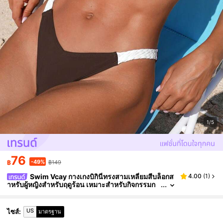
1/5
76
-49%
฿
฿149
Swim Vcay กางเกงบิกินี่ทรงสามเหลี่ยมสีบล็อกส
4.00
(
1
)
ำหรับผู้หญิงสำหรับฤดูร้อน เหมาะสำหรับกิจกรรมก
ลางแจ้ง, วันหยุดพักผ่อน, ชายหาด, วันหยุดพักผ่อนริ
มทะเล ชุดว่ายน้ำผู้หญิงใหม่ปี 2026 สำหรับโรงเรียน, เห
มาะสำหรับวันหยุด, ออกเดท, ชายามบ่าย, ตะวันตก, ล่องเ
US
ไซส์
:
มาตรฐาน
รือ, ชายหาด, เกาะ, ทริปท่องเที่ยว, ทุกฤดู, เทศกาลดนตรี,