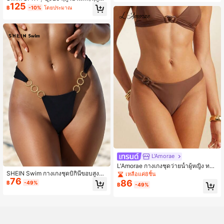
125
น กางเกงบิกินี่สีพื้นแบบใหม่
฿
-10%
โดยประมาณ
L'Amorae
L'Amorae กางเกงชุดว่ายน้ำผู้หญิง ทรง
โซ่เรซิน สำหรับฤดูร้อน
SHEIN Swim กางเกงชุดบิกินีขอบสูงพิ
เหลือแค่8ชิ้น
76
มพ์ลาย เรียบง่าย มีแหวน สำหรับวันพัก
86
฿
-49%
฿
-49%
ผ่อน เซ็กซี่ สำหรับการไปเที่ยวชายหาด
ในช่วงฤดูร้อน