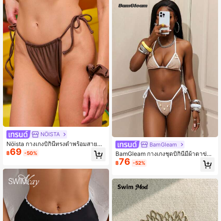
NÖISTA
Nöista กางเกงบิกินี่ทรงต่ำพร้อมสายผูก
BamGleam
69
ด้านข้างปรับได้และรายละเอียดด้านหน้
฿
-50%
BamGleam กางเกงชุดบิกินีมีผ้าตาข่าย
าแบบจีบ ทรงเข้ารูปสวยงามเหมาะสำห
76
ผ้าแนววูบวาบสำหรับสตรี มีการตกแต่ง
฿
-52%
รับชุดว่ายน้ำฤดูใบไม้ผลิและฤดูร้อน กา
โบว์
รจัดแต่งทรงผมริมสระน้ำ และวันหยุดใ
นสภาพอากาศอบอุ่น