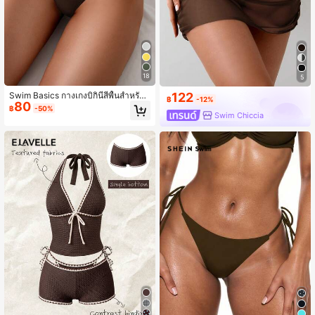
18
5
Swim Basics กางเกงบิกินี่สีพื้นสำหรับผู้
122
฿
-12%
80
หญิง
฿
-50%
Swim Chiccia