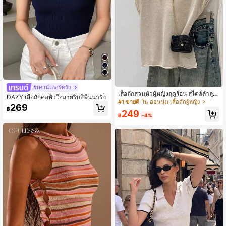
#เคาน์เตอร์ครัว
เสื้อถักสวมหัวผู้หญิงฤดูร้อน สไตล์ลำลอ
DAZY เสื้อถักคอหัวใจลายริบสีพื้นน่ารัก
งหรูหรา สีพื้น คอเว้า แขนแร็กแลน เนื้อ
#1 ขายดี
ใน อ่อนนุ่ม เสื้อถักผู้หญิง
269
ผ้าโปร่งบางเล็กน้อย น้ำหนักเบา สวมส
฿
249
บาย ทรงหลวม สำหรับใส่ประจำวัน ไป
฿
-4%
ทำงาน พบปะสังสรรค์ สไตล์มินิมอลเรีย
บหรู และสตรีทแวร์