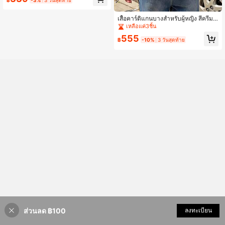
เสื้อคาร์ดิแกนบางสำหรับผู้หญิง สีครีมข
าว ถักโครเชต์ เปิดด้านหน้า เจาะรู แขน
เหลือแค่3ชิ้น
ยาว ผูกด้านหน้าสั้น เหมาะสำหรับสวมใ
555
ส่ประจำวันในฤดูใบไม้ผลิ/ฤดูร้อน, ชาย
฿
-10%
3 วันสุดท้าย
หาด, เทศกาล, สตรีทแคชชวล, บรันช์วั
นหยุด, เดทกาแฟ, การเดินทาง, เวลาพั
กผ่อน
ส่วนลด ฿100
เพิ่มเข้ารถเข็น
ลงทะเบียน
15% ลดราคา!