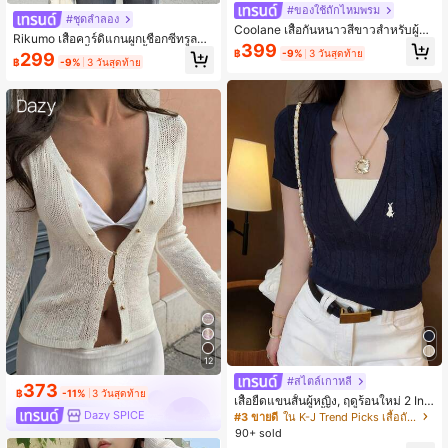
#ของใช้ถักไหมพรม
#ชุดลำลอง
Coolane เสื้อกันหนาวสีขาวสำหรับผู้ห
Rikumo เสื้อคาร์ดิแกนผูกเชือกซีทรูลาย
ญิง สไตล์วินเทจ Preppy Y2K สำหรับใ
399
ฉลุแขนยาว, เสื้อถักครอปสั้นสำหรับผู้ห
฿
-9%
3 วันสุดท้าย
299
ส่ในชีวิตประจำวัน ออกงาน งานเรอเนซ
฿
-9%
3 วันสุดท้าย
ญิง, ฤดูใบไม้ร่วงต้นฤดูใบไม้ผลิสีขาวลำ
องส์ คลับ สำหรับฤดูใบไม้ร่วงและฤดูหน
ลอง
าว
12
#สไตล์เกาหลี
373
฿
-11%
3 วันสุดท้าย
เสื้อยืดแขนสั้นผู้หญิง, ฤดูร้อนใหม่ 2 In 1
ออกแบบเข้ารูป เสื้อถักหวานลำลอง
Dazy SPICE
#3 ขายดี
ใน K-J Trend Picks เสื้อถักผู้หญิง
90+ sold