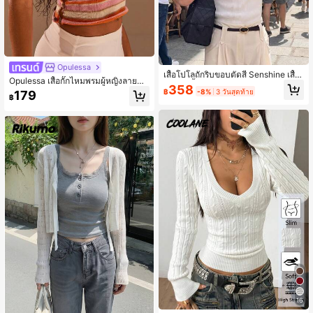
Opulessa
เสื้อโปโลถักริบขอบตัดสี Senshine เสื้อ
Opulessa เสื้อกั๊กไหมพรมผู้หญิงลายทา
ถักแขนสั้นสีขาวสไตล์หรูหราและซับซ้อ
358
งหลากสีแบบครอปติดกระดุม
฿
-8%
3 วันสุดท้าย
179
นสำหรับฤดูร้อน
฿
16