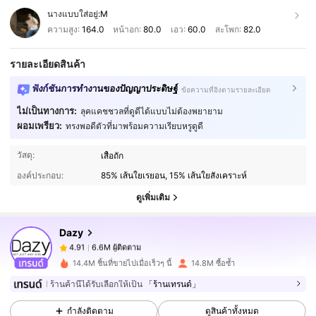
นางแบบใส่อยู่:
M
ความสูง:
164.0
หน้าอก:
80.0
เอว:
60.0
สะโพก:
82.0
รายละเอียดสินค้า
ฟังก์ชันการทำงานของปัญญาประดิษฐ์
ข้อความที่อิงตามรายละเอียด
ไม่เป็นทางการ:
ลุคแคชชวลที่ดูดีได้แบบไม่ต้องพยายาม
ผอมเพรียว:
ทรงพอดีตัวที่มาพร้อมความเรียบหรูดูดี
6.6M ผู้ติดตาม
4.91
วัสดุ:
เสื้อถัก
องค์ประกอบ:
85% เส้นใยเรยอน, 15% เส้นใยสังเคราะห์
6.6M ผู้ติดตาม
4.91
ดูเพิ่มเติม
Dazy
6.6M ผู้ติดตาม
4.91
t***9
จ่าย
1 วันที่ผ่านมา
14.4M ชิ้นที่ขายไปเมื่อเร็วๆ นี้
14.8M ซื้อซ้ำ
6.6M ผู้ติดตาม
4.91
ร้านค้านี้ได้รับเลือกให้เป็น
「ร้านเทรนด์」
กำลังติดตาม
ดูสินค้าทั้งหมด