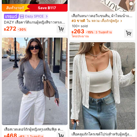
Save ฿117
8
เสื้อกันหนาวคอวีแขนสั้น, ผ้าไหมน้ำแข็
Dazy SPICE
งนุ่มและระบายอากาศได้ดี, ดีไซน์เรียบ
#3 ขายดี
ใน หลวม เสื้อถักผู้หญิง
DAZY เสื้อคาร์ดิแกนผู้หญิงสีขาวทรงเข้
หรู, มีผลทำให้ผอมเพรียว, คอกลมคลาส
100+ sold
ารูป ผ้าถักโปร่งลายฉลุ แขนยาว คอกล
272
สิก, ใช้งานได้หลากหลายสำหรับฤดูใบไ
฿
-30%
263
ม ติดกระดุม เนื้อบาง สำหรับฤดูร้อนแล
฿
-15%
3 วันสุดท้าย
ม้ผลิ/ฤดูร้อน, ทำงาน, ออกเดท, ปาร์ตี้แ
ะฤดูใบไม้ร่วง
โดยประมาณ
ละวันหยุด
เสื้อสเวตเตอร์ถักผู้หญิงทรงสลิมฟิต คอวี
ติดกระดุมด้านข้าง ลายริ้ว สีเทาพื้น แข
เสื้อคลุมถักโครเชต์โปร่งสำหรับผู้หญิง ส
468
฿
-6%
2 วันสุดท้าย