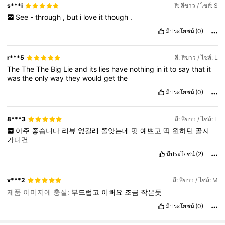
s***i
สี: สีขาว / ไซส์: S
See
-
through
,
but
i
love
it
though
.
มีประโยชน์
(0)
r***5
สี: สีขาว / ไซส์: L
The
The
The
Big
Lie
and
its
lies
have
nothing
in
it
to
say
that
it
was
the
only
way
they
would
get
the
มีประโยชน์
(0)
8***3
สี: สีขาว / ไซส์: L
아주
좋습니다
리뷰
없길래
쫄앗는데
핏
예쁘고
딱
원하던
골지
가디건
มีประโยชน์
(2)
v***2
สี: สีขาว / ไซส์: M
제품 이미지에 충실:
부드럽고
이뻐요
조금
작은듯
มีประโยชน์
(0)