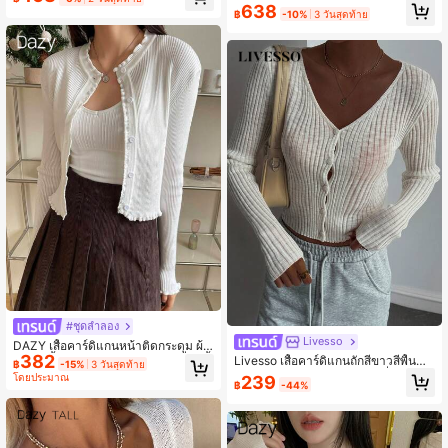
นยาว สำหรับฤดูใบไม้ร่วง
ไตล์ฝรั่งเศสมินิมอลเซ็กซี่ สำหรับต้นฤดูใ
638
฿
-10%
3 วันสุดท้าย
บไม้ร่วง คอวี กระดุมแถวเดียว ความยา
วสั้น ระบายอากาศได้ กันแดด เหมาะ
สำหรับใส่ลำลอง ท่องเที่ยว และในห้องแ
อร์ แขนยาวอเนกประสงค์
#ชุดลำลอง
Livesso
DAZY เสื้อคาร์ดิแกนหน้าติดกระดุม ผ้า
382
ยืดลายริ้ว ตกแต่งด้วยลายใบกะหล่ำ, เสื้
Livesso เสื้อคาร์ดิแกนถักสีขาวสีพื้นลำ
฿
-15%
3 วันสุดท้าย
อผ้าฤดูใบไม้ร่วง
ลองสำหรับผู้หญิง สไตล์สตรีทที่สง่างาม
โดยประมาณ
239
฿
-44%
เหมาะสำหรับฤดูใบไม้ร่วงและฤดูใบไม้
ผลิ