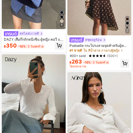
6
7
#สไตล์เกาหลี
DAZY เสื้อกั๊กถักหนึ่งชิ้น ผู้หญิง คอวี แข
#ชุดฤดูร้อน
นกุด มีนิมัล เหมาะใส่ในชีวิตประจำวัน
350
Poéselle กระโปรงลายจุดสำหรับผู้หญิง
฿
-10%
3 วันสุดท้าย
ทรงอสมมาตร ชายกระโปรงไม่เท่ากัน ใ
#1 ขายดี
ใน สีน้ำตาล กางเกงผู้หญิง
ส่ได้หลายโอกาส สำหรับออกเดท
900+ sold
(500+)
263
฿
-15%
3 วันสุดท้าย
โดยประมาณ