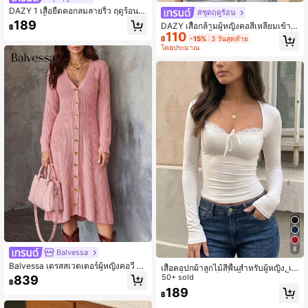
DAZY 1 เสื้อยืดคอกลมลายริ้ว ฤดูร้อน ส
#ชุดฤดูร้อน
ไตล์เพรปปี้
189
DAZY เสื้อกล้ามผู้หญิงคอสี่เหลี่ยมเข้ารู
฿
110
ปแบบครอป เสื้อซับในสไตล์สตรีทลำลอ
฿
-15%
3 วันสุดท้าย
ง สำหรับฤดูร้อน Y2K โรงเรียน
โดยประมาณ
8
Balvessa
Balvessa เดรสสเวตเตอร์ผู้หญิงคอวี กร
เสื้อคอปกผ้าลูกไม้สีพื้นสำหรับผู้หญิง, เสื้
ะดุมโลหะเย็บมือแถวเดียว เอวเข้ารูป ป
อแฟชั่นเข้ารูปเซ็กซี่, เสื้อเบลาส์ปาร์ตี้ลำ
50+ sold
839
฿
ลายแขนริบ แขนยาว ชายกระโปรงทรง
ลองที่ไม่เหมือนใคร สีขาวสำหรับฤดูใบไ
189
เอ
฿
ม้ผลิ