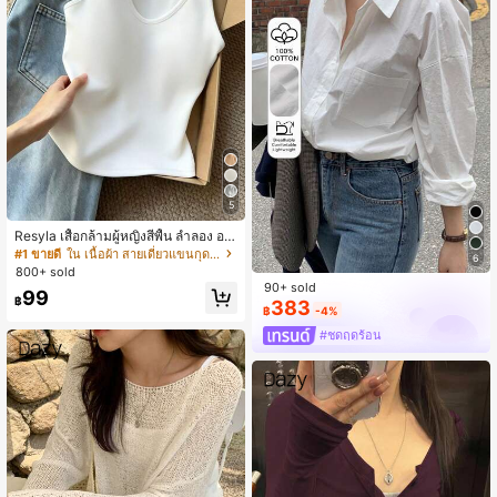
5
Resyla เสื้อกล้ามผู้หญิงสีพื้น ลำลอง อเ
นกประสงค์ เหมาะสำหรับใส่ซ้อนหรือใส่
#1 ขายดี
ใน เนื้อผ้า สายเดี่ยวแขนกุดสีสดใส
6
เดี่ยว
800+ sold
90+ sold
99
฿
383
฿
-4%
#ชุดฤดูร้อน