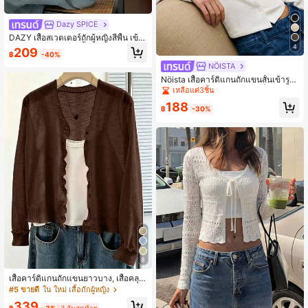
Dazy SPICE
DAZY เสื้อสเวตเตอร์ถักผู้หญิงสีพื้น เข้า
รูป แขนยาว ผ่าชายเสื้อ สไตล์สตรีทลำล
4
209
฿
-40%
อง ฤดูใบไม้ร่วง/ฤดูหนาว
NÖISTA
Nöista เสื้อคาร์ดิแกนถักแขนสั้นเข้ารูป
พร้อมปกและขอบลูกไม้ ผ้ามีเท็กซ์เจอร์ห
เหลือแค่3ชิ้น
รูหราพร้อมรายละเอียดที่ละเอียดอ่อน-เ
188
หมาะสำหรับชุดพักผ่อนช่วงฤดูใบไม้ผลิ,
฿
-30%
ชุดลำลองหรือชุดทำงาน, และชุดวันเกิด
สำหรับเสื้อผ้าผู้หญิงหรือการแต่งตัวที่หรู
หรา
8
เสื้อคาร์ดิแกนถักแขนยาวบาง, เสื้อคลุม
กันแดด/กันแอร์ ฤดูใบไม้ผลิ/ฤดูร้อน
#5 ขายดี
ใน ใหม่ เสื้อถักผู้หญิง
339
฿
-3%
3 วันสุดท้าย