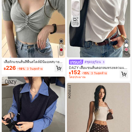
14
8
เสื้อถักแขนสั้นสีพื้นสไตล์มินิมอลสบายๆ
#ชุดฤดูร้อน
สำหรับผู้หญิงฤดูร้อน
226
DAZY เสื้อแขนสั้นคอกลมทรงหลวมแบ
฿
-19%
3 วันสุดท้าย
152
บสบายๆ สำหรับผู้หญิง, ฤดูใบไม้ร่วง/ฤดู
฿
-15%
3 วันสุดท้าย
หนาว ฤดูร้อน
โดยประมาณ