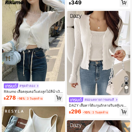
349
฿
#ชุดลำลอง
Rikumo เสื้อคลุมคอวีแต่งลูกไม้สีน้ำเงิน
7
สำหรับผู้หญิง, ผ้าคลุมไหล่ฤดูร้อนน่ารัก
278
฿
-16%
3 วันสุดท้าย
สำหรับไปโรงเรียน เสื้อคลุมน้ำหนักเบา
#ผ่อนคลายการผสมสี
สีขาวสำหรับฤดูใบไม้ผลิ
DAZY เสื้อคาร์ดิแกนถักลายริบสลับขอบ
ปลายเปลือกหอย, เสื้อแขนยาว, เสื้อผ้าฤ
296
฿
-10%
3 วันสุดท้าย
ดูใบไม้ร่วง