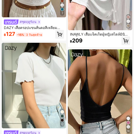
7
#ชุดฤดูร้อน
DAZY เสื้อครอปแขนสั้นคอสี่เหลี่ยมสำห
รับผู้หญิง สไตล์ลำลองฤดูร้อน Y2K สำห
127
INAWLY เสื้อแจ็คเก็ตผู้หญิงสไตล์มินิมอ
฿
-15%
3 วันสุดท้าย
รับวันพักผ่อน
ล สีพื้น กระดุมด้านหน้า อเนกประสงค์ แ
209
฿
บบบาง สำหรับฤดูใบไม้ร่วง
12
18
#ชุดฤดูร้อน