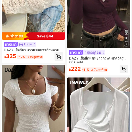
Save ฿44
Dazy
5
DAZY เสื้อกันหนาวแขนยาวถักหลวมล
#ชุดฤดูร้อน
ายฉลุ, เสื้อคลุมสำหรับผู้หญิง
325
฿
-12%
3 วันสุดท้าย
DAZY เสื้อยืดแขนยาวกระดุมติดรัดรูป
สีพื้น สำหรับผู้หญิง ฤดูใบไม้ผลิ ฤดูร้อน
60+ sold
ฤดูใบไม้ร่วง
222
฿
-11%
3 วันสุดท้าย