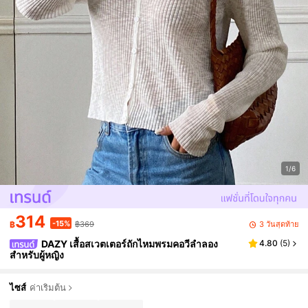
1/6
314
-15%
3 วันสุดท้าย
฿
฿369
DAZY เสื้อสเวตเตอร์ถักไหมพรมคอวีลำลอง
4.80
(
5
)
สำหรับผู้หญิง
ไซส์
ค่าเริ่มต้น