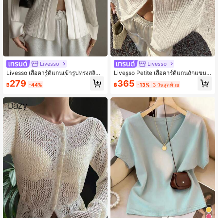
Livesso
Livesso
Livesso เสื้อคาร์ดิแกนเข้ารูปทรงสลิม
Livesso Petite เสื้อคาร์ดิแกนถักแขนย
สำหรับผู้หญิง, เนื้อผ้ามี टे็กซ์เจอร์, สำหรั
าวสีพื้นกระดุมเดี่ยวแบบลำลองสำหรับผู้
279
365
฿
-44%
฿
-13%
3 วันสุดท้าย
บฤดูใบไม้ร่วง/ฤดูหนาว
หญิงฤดูร้อน