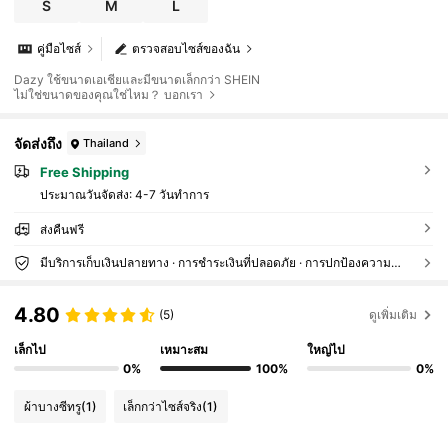
S
M
L
คู่มือไซส์
ตรวจสอบไซส์ของฉัน
Dazy ใช้ขนาดเอเชียและมีขนาดเล็กกว่า SHEIN
ไม่ใช่ขนาดของคุณใช่ไหม？ บอกเรา
จัดส่งถึง
Thailand
Free Shipping
ประมาณวันจัดส่ง:
4-7 วันทำการ
ส่งคืนฟรี
มีบริการเก็บเงินปลายทาง · การชำระเงินที่ปลอดภัย · การปกป้องความเป็นส่วนตัว
4.80
(5)
ดูเพิ่มเติม
เล็กไป
เหมาะสม
ใหญ่ไป
0%
100%
0%
ผ้าบางซีทรู
(1)
เล็กกว่าไซส์จริง
(1)