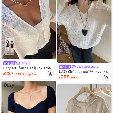
Dazy
Dazy Weekend
Dazy Tall เสื้อสเวตเตอร์ผู้หญิง คอวีลึก
DAZY เสื้อกันหนาวคอวีสีพื้นแบบหลวม
แขนยาว กระดุมหน้า ผ้าถักมีลวดลาย ส
237
฿
-15%
2 วันสุดท้าย
ๆ แขนยาว สำหรับผู้หญิง, เสื้อผ้าฤดูใบไ
ไตล์วันหยุด
299
฿
-48%
ม้ร่วง