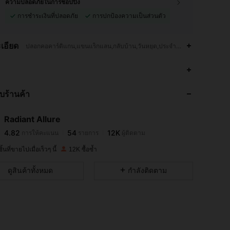
ความปลอดภัยในการช้อปปิ้ง
การชำระเงินที่ปลอดภัย
การปกป้องความเป็นส่วนตัว
เอียด
ปลอกคอคาร์ดิแกน,แขนแร็กแลน,กลับบ้าน,วันหยุด,ประจำวัน,การเดินทาง,ออ
4.82
54
12K
กับร้านค้า
4.82
54
12K
Radiant Allure
4.82
54
12K
การให้คะแนน
รายการ
ผู้ติดตาม
p***p
จ่าย
1 วันที่ผ่านมา
้นที่ขายไปเมื่อเร็วๆ นี้
12K ซื้อซ้ำ
4.82
54
12K
ดูสินค้าทั้งหมด
กำลังติดตาม
4.82
54
12K
4.82
54
12K