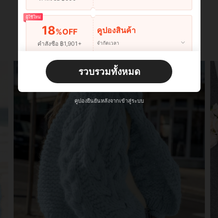
ผู้ใช้ใหม่
18
คูปองสินค้า
%OFF
คำสั่งซื้อ ฿1,901+
จำกัดเวลา
ผู้ใช้ใหม่
รวบรวมทั้งหมด
22
คูปองสินค้า
%OFF
คำสั่งซื้อ ฿2,534+
จำกัดเวลา
คูปองยืนยันหลังจากเข้าสู่ระบบ