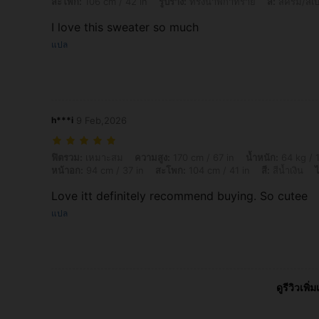
สะโพก:
106 cm / 42 in
รูปร่าง:
ทรงนาฬิกาทราย
สี:
สีครีม/สีเ
I love this sweater so much
แปล
h***i
9 Feb,2026
ฟิตรวม: เหมาะสม, ความสูง: 170 cm / 67 in, น้ำหนัก: 64 kg / 141 lbs, เอว: 
ฟิตรวม:
เหมาะสม
ความสูง:
170 cm / 67 in
น้ำหนัก:
64 kg / 1
หน้าอก:
94 cm / 37 in
สะโพก:
104 cm / 41 in
สี:
สีน้ำเงิน
ไ
Love itt definitely recommend buying. So cutee
แปล
ดูรีวิวเพิ่ม