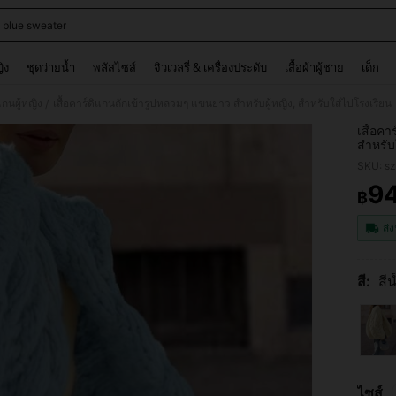
 blue sweater
and down arrow keys to navigate search การค้นหาล่าสุด and ค้นหา. Press Enter to
ญิง
ชุดว่ายน้ำ
พลัสไซส์
จิวเวลรี่ & เครื่องประดับ
เสื้อผ้าผู้ชาย
เด็ก
แกนผู้หญิง
เสื้อคาร์ดิแกนถักเข้ารูปหลวมๆ แขนยาว สำหรับผู้หญิง, สำหรับใส่ไปโรงเรียน
/
เสื้อค
สำหรับ
SKU: s
9
฿
PR
ส่ง
สี:
สีน
ไซส์