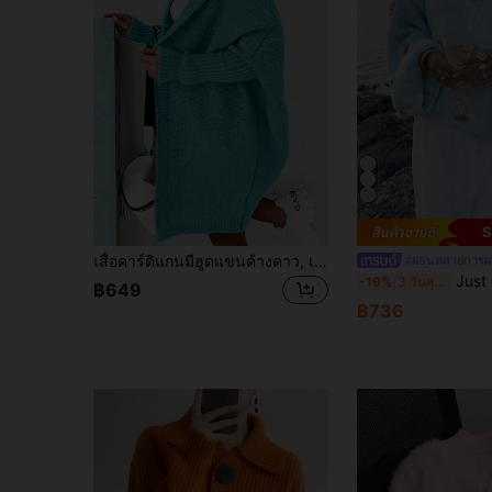
S
เสื้อคาร์ดิแกนมีฮูดแขนค้างคาว, เสื้อแขนยาว
#ผ่อนคลายการผ
Just Masa เสื้อสเวตเตอร์ผู้หญิงฤดูใบไม้ร่วงแบบสบา
-19%
3 วันสุดท้าย
฿649
฿736