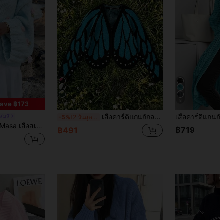
7
8
ave ฿173
เสื้อคาร์ดิแกนถักลายผีเสื้อ ดีไซน์โครเชต์สีตัดกัน แขนค้างคาวทรงหลวม เสื้อคลุมสเวตเตอร์แจ็กเก็ตสำหรับฤดูใบไม้ผลิ/ฤดูใบไม้ร่วง
สมสี
-5%
2 วันสุดท้าย
ยๆน่ารัก,เสื้อพูลโอเวอร์แขนยาวหลวมแฟชั่นหวานปักดอกไม้ 3 มิติ,สำหรับชายหาด,วันหยุด,การเดินทาง,การสวมใส่ประจำวัน
฿719
฿491