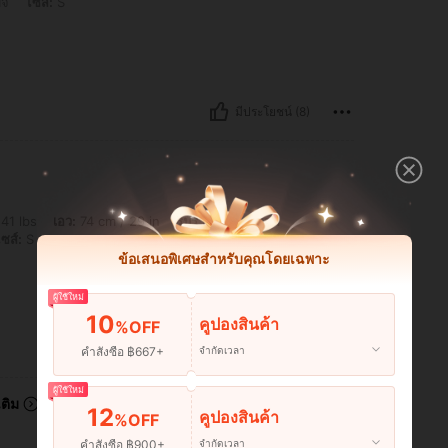
บจ
ไซส์:
S
มีประโยชน์ (8)
74 cm / 29 in, รูปร่าง: สามเหลี่ยม, หน้าอก: 94 cm / 37 in, สะโพก: 104 cm / 41 in, สี: สี
41 lbs
เอว:
74 cm / 29 in
รูปร่าง:
สามเหลี่ยม
ซส์:
S
ข้อเสนอพิเศษสำหรับคุณโดยเฉพาะ
ผู้ใช้ใหม่
10
คูปองสินค้า
%OFF
มีประโยชน์ (0)
คำสั่งซื้อ ฿667+
จำกัดเวลา
ผู้ใช้ใหม่
เติม
12
คูปองสินค้า
%OFF
คำสั่งซื้อ ฿900+
จำกัดเวลา