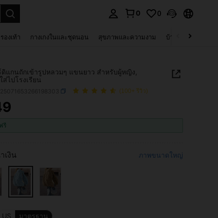
0
0
 select.
รองเท้า
กางเกงในและชุดนอน
สุขภาพและความงาม
บ้านและที่อยู่อาศัย
าร์ดิแกนถักเข้ารูปหลวมๆ แขนยาว สำหรับผู้หญิง,
ใส่ไปโรงเรียน
z25071653266198303
(100+ รีวิว)
49
ICE AND AVAILABILITY
ฟรี
้ำเงิน
ภาพขนาดใหญ่
US
มาตรฐาน