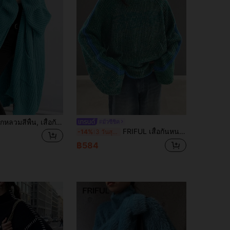
เสื้อคาร์ดิแกนถักหลวมสีพื้น, เสื้อกันหนาวแขนยาวแบบสบายๆ มีกระเป๋า, เสื้อผ้าผู้หญิง, เสื้อแขนยาวสำหรับฤดูใบไม้ร่วง
#มั่วซีชิค
FRIFUL เสื้อกันหนาวแขนยาวผู้หญิง สีพื้นแบบแพทช์เวิร์ก คอตั้ง แขนยาว เสื้อคลุมแบบสบายๆ, เสื้อแขนยาว, เสื้อผ้าฤดูใบไม้ร่วง
-14%
3 วันสุดท้าย
฿584