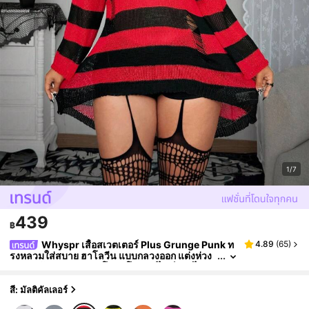
1/7
439
฿
Whyspr เสื้อสเวตเตอร์ Plus Grunge Punk ท
4.89
(
65
)
รงหลวมใส่สบาย ฮาโลวีน แบบกลวงออก แต่งห่วง
สำหรับผู้หญิง ลายทาง โปร่ง โอเวอร์ไซส์ เปิดไหล่ เ
สื้อถักมิดี้ ฤดูใบไม้ร่วง ฤดูหนาว ฤดูใบไม้ร่วง
สี: มัลติคัลเลอร์