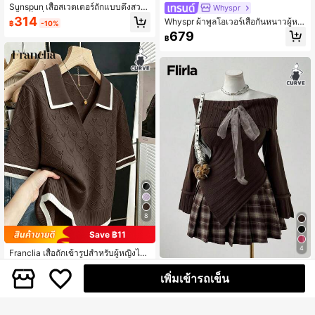
Sunspun เสื้อสเวตเตอร์ถักแบบดึงสวม
Whyspr
สีพื้นเซ็กซี่พลัสไซส์สำหรับผู้หญิง แขนบ
314
Whyspr ผ้าพูลโอเวอร์เสื้อกันหนาวผู้หญิ
฿
-10%
านฉีกขาดซีทรูสไตล์ Y2K ประดับพู่ เหม
งไซส์พลัสแบบสบายๆ ลายคอนทราสต์คั
679
าะสำหรับสวมใส่ในฤดูใบไม้ผลิ ฤดูร้อน
฿
ลเลอร์ ไท้จี
และฤดูใบไม้ร่วง เสื้อสเวตเตอร์ขาด เห
มาะสำหรับใส่ไปทำงานในชีวิตประจำวั
น
8
Save ฿11
4
Franclia เสื้อถักเข้ารูปสำหรับผู้หญิงไซ
ส์ใหญ่, ฤดูใบไม้ผลิ/ฤดูร้อน, ลำลอง, ใส่ไ
#1 ขายดี
ใน เสื้อสเวตเตอร์ไซส์ใหญ่
Flirla เสื้อสเวตเตอร์ถักหนาวินเทจน่ารัก
ด้ทุกวัน, มินิมอล, ใส่ทำงาน, หลากหลา
เพิ่มเข้ารถเข็น
ไซส์ใหญ่พิเศษ ชายไม่สมมาตร เปิดไหล่
408
449
ยสไตล์, ย้อนยุค, อ่อนโยน, แต่งขอบตัด
฿
-3%
฿
แต่งโบว์ สีน้ำตาลช็อกโกแลต สไตล์โกธิ
กัน, คอวี, แขนสั้น, ลายทอแจ็คการ์ดเรข
คหรูหรา สำหรับแขกงานแต่งงานฤดูใบ
าคณิต, เจาะรู, สง่างาม, ทำให้ผอมเพรีย
ไม้ร่วง
ว