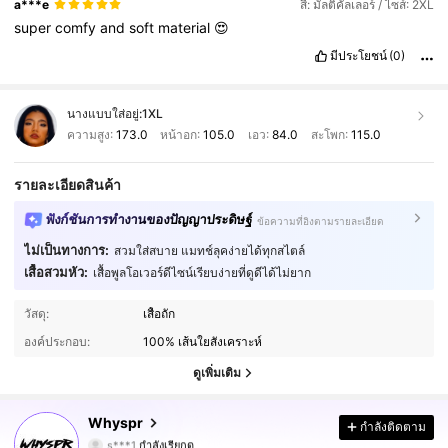
a***e
สี: มัลติคัลเลอร์ / ไซส์: 2XL
super
comfy
and
soft
material
😍
มีประโยชน์
(0)
นางแบบใส่อยู่:
1XL
ความสูง:
173.0
หน้าอก:
105.0
เอว:
84.0
สะโพก:
115.0
รายละเอียดสินค้า
ฟังก์ชันการทำงานของปัญญาประดิษฐ์
ข้อความที่อิงตามรายละเอียด
ไม่เป็นทางการ:
สวมใส่สบาย แมทช์ลุคง่ายได้ทุกสไตล์
เสื้อสวมหัว:
เสื้อพูลโอเวอร์ดีไซน์เรียบง่ายที่ดูดีได้ไม่ยาก
148K ผู้ติดตาม
4.80
วัสดุ:
เสื้อถัก
องค์ประกอบ:
100% เส้นใยสังเคราะห์
148K ผู้ติดตาม
4.80
ดูเพิ่มเติม
148K ผู้ติดตาม
4.80
Whyspr
กำลังติดตาม
s***1
กำลังเรียกดู