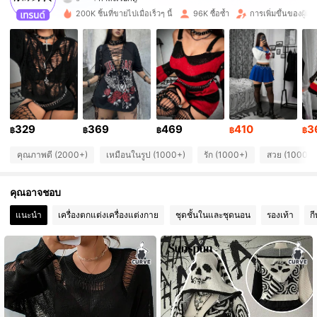
148K ผู้ติดตาม
4.80
200K ชิ้นที่ขายไปเมื่อเร็วๆ นี้
96K ซื้อซ้ำ
การเพิ่มขึ้นของผู้ต
148K ผู้ติดตาม
4.80
148K ผู้ติดตาม
4.80
148K ผู้ติดตาม
4.80
329
369
469
410
3
฿
฿
฿
฿
฿
148K ผู้ติดตาม
4.80
คุณภาพดี (2000+)
เหมือนในรูป (1000+)
รัก (1000+)
สวย (1000+)
148K ผู้ติดตาม
4.80
คุณอาจชอบ
148K ผู้ติดตาม
4.80
แนะนำ
เครื่องตกแต่งเครื่องแต่งกาย
ชุดชั้นในและชุดนอน
รองเท้า
ก
148K ผู้ติดตาม
4.80