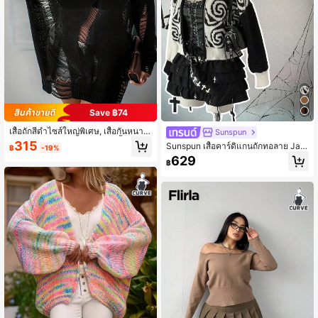
Save ฿74
เสื้อถักสีดำไซส์ใหญ่พิเศษ, เสื้อกันหนาว
Sunspun
คอกลมแขนยาวถักแบบขาด, เสื้อสวมหั
315
Sunspun เสื้อคาร์ดิแกนถักทอลาย Jac
฿
-19%
วแบบลำลองเจาะรูสำหรับฤดูใบไม้ร่วง
quard ลายวนสไตล์พังค์สำหรับผู้หญิงไ
629
฿
ซส์ใหญ่ เหมาะสำหรับฮาโลวีน