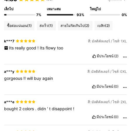
เล็กไป
เหมาะสม
ใหญ่ไป
7%
93%
0%
ซื้อต่อแน่นอน
(1)
ส่งเร็ว
(1)
สายไม่รัดเกินไป
(2)
เบสิก
(2)
k***7
สี: มัลติคัลเลอร์ / ไซส์: 1XL
Its
really
good
!
Its
flowy
too
มีประโยชน์
(2)
a***y
สี: มัลติคัลเลอร์ / ไซส์: 0XL
gorgeous
!!
will
buy
again
มีประโยชน์
(0)
a***e
สี: มัลติคัลเลอร์ / ไซส์: 2XL
bought
2
colors
.
didn
'
t
disappoint
!
มีประโยชน์
(0)