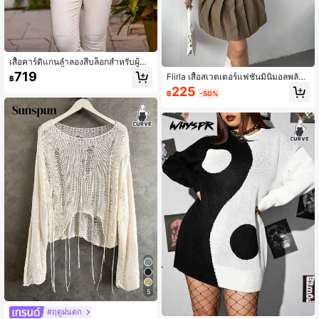
เสื้อคาร์ดิแกนลำลองสีบล็อกสำหรับผู้ห
ญิงไซส์ใหญ่, เสื้อกันหนาวแขนยาวไซส์
719
Flirla เสื้อสเวตเตอร์แฟชั่นมินิมอลพลัสไ
฿
ใหญ่ที่หรูหราและหวาน, สไตล์ยุโรปที่ทั
ซส์ เปิดไหล่ แขนยาว ผ้าถัก สำหรับฤดูใ
225
นสมัย, ฤดูใบไม้ร่วง/ฤดูหนาว
฿
-50%
บไม้ร่วง/ฤดูหนาว
5
#ฤดูฝนตก