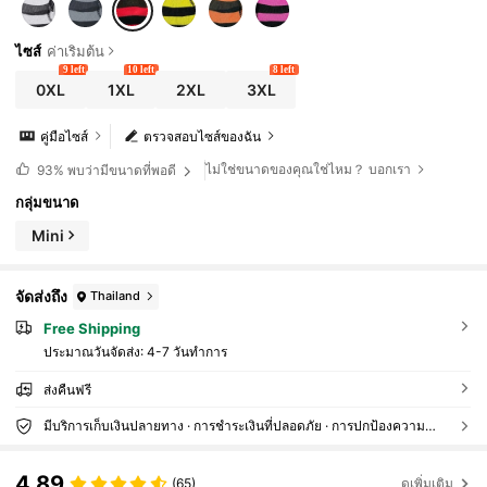
ไซส์
ค่าเริ่มต้น
9 left
10 left
8 left
0XL
1XL
2XL
3XL
คู่มือไซส์
ตรวจสอบไซส์ของฉัน
ไม่ใช่ขนาดของคุณใช่ไหม？ บอกเรา
93%
พบว่ามีขนาดที่พอดี
กลุ่มขนาด
Mini
จัดส่งถึง
Thailand
Free Shipping
ประมาณวันจัดส่ง:
4-7 วันทำการ
ส่งคืนฟรี
มีบริการเก็บเงินปลายทาง · การชำระเงินที่ปลอดภัย · การปกป้องความเป็นส่วนตัว
4.89
(65)
ดูเพิ่มเติม