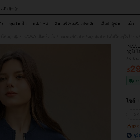
จ็คเก็ตผู้หญิง
and down arrow keys to navigate search การค้นหาล่าสุด and ค้นหา. Press Enter to
ญิง
ชุดว่ายน้ำ
พลัสไซส์
จิวเวลรี่ & เครื่องประดับ
เสื้อผ้าผู้ชาย
เด็ก
์โค้ทผู้หญิง
INAWLY เสื้อแจ็คเก็ตลำลองพอดีตัวสำหรับผู้หญิงสำหรับใส่ในฤดูใบไม้ร่ว
/
INAWLY
ฤดูใบไ
SKU: s
2
฿
PR
ส่ง
ไซส์
XS
92%
คู่ม