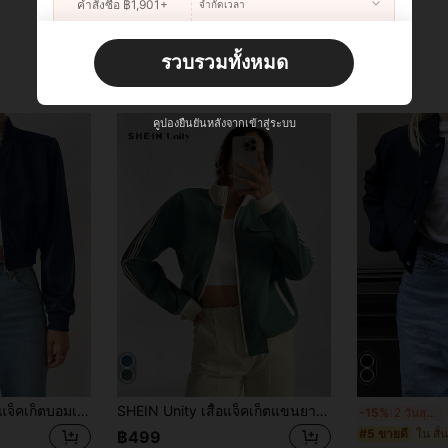
คำสั่งซื้อ ฿1,901+
จำกัดเวลา
ผู้ใช้ใหม่
รวบรวมทั้งหมด
22
คูปองสินค้า
%OFF
คำสั่งซื้อ ฿2,534+
จำกัดเวลา
คูปองยืนยันหลังจากเข้าสู่ระบบ
SHEIN EZwear เสื้อแจ็คเก็ตบอมเบอร์ครอปแบบซิปรูดสีพื้นสำหรับฤดูใบไม้ร่วง/ฤดูหนาว
SHEIN Unity เสื้อแจ็คเก็ตแขนยาว คอตั้ง ลายขวางสองสีสำหรับสตรี
-15%
2 วันสุดท้าย
ใน สั้น
#5 ขายดี
฿499