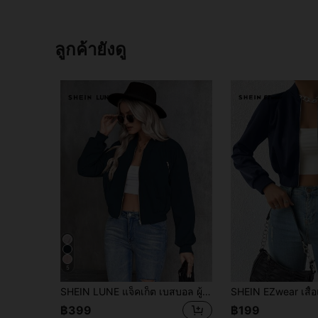
ลูกค้ายังดู
5
SHEIN LUNE แจ็คเก็ต เบสบอล ผู้หญิง ซิปหน้า
฿399
฿199