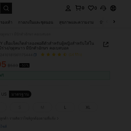
0
0
 select.
รองเท้า
กางเกงในและชุดนอน
สุขภาพและความงาม
บ้านและที่อยู่อาศัย
ง/ฤดูหนาว มีปักตัวอักษร คอเบสบอล
 เสื้อแจ็คเก็ตลำลองพอดีตัวสำหรับผู้หญิงสำหรับใส่ใน
ม้ร่วง/ฤดูหนาว มีปักตัวอักษร คอเบสบอล
z2410181561175444
(14 รีวิว)
95
฿589
-50%
ICE AND AVAILABILITY
ฟรี
US
มาตรฐาน
S
M
L
XL
ลูกค้า รายคิดว่าไซส์ถูกต้องตามที่แจ้ง
ือไซส์