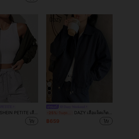
11
 PETITE
Dazy Weekend
HEIN PETITE เสื้อแจ็คเก็ตแขนยาวลำลองสีพื้นซิปสำหรับผู้หญิงในฤดูใบไม้ร่วง/ฤดูหนาว
DAZY เสื้อแจ็คเก็ตลำลองผู้หญิง แขนยาว มีซิป กระดุม และกระเป๋า สำหรับโรงเรียน
-25%
วันสุดท้าย
฿659