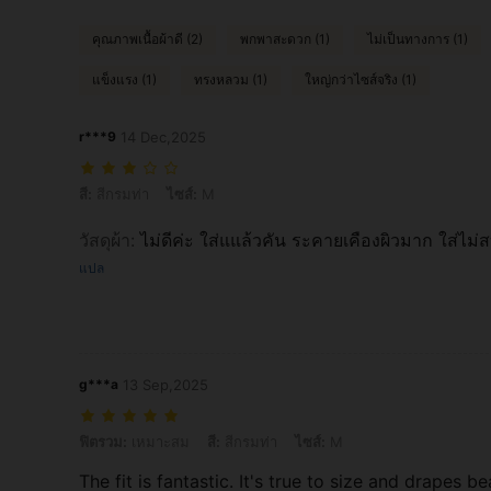
คุณภาพเนื้อผ้าดี (2)
พกพาสะดวก (1)
ไม่เป็นทางการ (1)
แข็งแรง (1)
ทรงหลวม (1)
ใหญ่กว่าไซส์จริง (1)
r***9
14 Dec,2025
สี: สีกรมท่า, ไซส์: M
สี:
สีกรมท่า
ไซส์:
M
วัสดุผ้า
:
ไม่ดีค่ะ ใส่แแล้วคัน ระคายเคืองผิวมาก ใส่ไม่สบ
แปล
g***a
13 Sep,2025
ฟิตรวม: เหมาะสม, สี: สีกรมท่า, ไซส์: M
ฟิตรวม:
เหมาะสม
สี:
สีกรมท่า
ไซส์:
M
​The fit is fantastic. It's true to size and drapes 