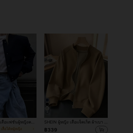
4
เสื้อแฟชั่นผู้หญิงคอเบสบอลแขนยาวผ้าทอแบบลำลองสำหรับฤดูใบไม้ผลิ
SHEIN ผู้หญิง เสื้อแจ็คเก็ต ผ้าเบา สีพื้น เหมาะสำหรับฤดูใบไม้ผลิและใบไม้ร่วง
 เสื้อโค้ทผู้หญิง
฿339