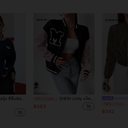
ด้านหน้าแบบผสมกัน แขนยาว มินิมอล
SHEIN Unity แจ็คเก็ต เบสบอล สไตล์วิทยาลัย ตัวอักษร รูปลอก ซิปหน้า
SHEIN
-9%
2 วันสุดท้าย
S
-12%
2 วันสุดท้าย
฿363
฿342