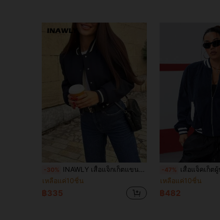
INAWLY เสื้อแจ็กเก็ตแขนยาวสำหรับผู้หญิง ที่มีคอ, ปลายแขน และชายเสื้อบล็อคสี
เสื้อแจ็คเก็ตผู้หญิง สีพื้นติดซิป
-30%
-47%
เหลือแค่10ชิ้น
เหลือแค่10ชิ้น
฿335
฿482