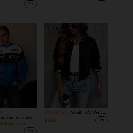
SHEIN แจ็คเก็ต บอมเบอร์ ลายทาง ปิดซิป
ก
-19%
2 วันสุดท้าย
Bris Aura เสื้อแจ็กเก็ตลาย บอมเบอร์ สีคอนทราสต์ ไหล่หล่น สำหรับชุดปีใหม่
฿356
ใน เครื่องบินทิ้งระเบิด แจ็คเก็ตน้ำหนักเบาสำหรับผู