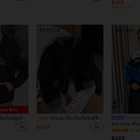
฿416
โดยประมาณ
4
Save ฿35
ง แขนเสื้อแบบ Raglan มีเชือกผูกน้ำหนักเบาพร้อมกระเป๋าซิป ผ้าทอ สำหรับใส่ลำลอง
Resyla เสื้อแจ็คเก็ตซิปสีพื้นลำลองสำหรับผู้หญิง, ฤดูใบไม้ร่วง
#ฤดูฝนต
-30%
฿524
#3 ขายดี
฿269