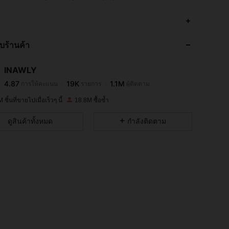
4.87
19K
1.1M
กับร้านค้า
4.87
19K
1.1M
INAWLY
4.87
19K
1.1M
การให้คะแนน
รายการ
ผู้ติดตาม
j***a
จ่าย
1 วันที่ผ่านมา
 ชิ้นที่ขายไปเมื่อเร็วๆ นี้
18.8M ซื้อซ้ำ
4.87
19K
1.1M
ดูสินค้าทั้งหมด
กำลังติดตาม
4.87
19K
1.1M
4.87
19K
1.1M
4.87
19K
1.1M