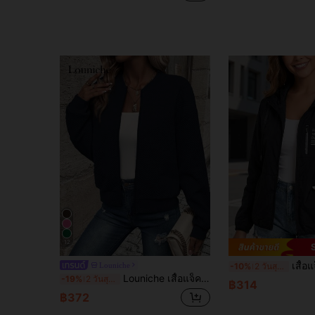
12
เสื้อแจ็คเก็ตมีฮู้ดสีดำสำหรับผู้หญิ
Louniche
-10%
2 วันสุดท้าย
Louniche เสื้อแจ็คเก็ตบอมเบอร์น้ำหนักเบาสำหรับผู้หญิง สีน้ำเงินเข้ม ลายพื้นผิว, เสื้อแจ็คเก็ตฤดูใบไม้ร่วงน้ำหนักเบาแบบซิป, กลับไปโรงเรียนวิทยาลัย
-19%
2 วันสุดท้าย
฿314
฿372