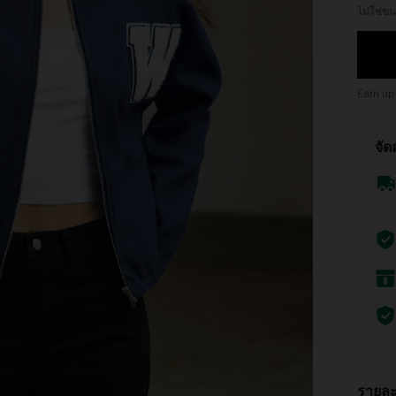
ไม่ใช่
Earn up
จัด
รายละ