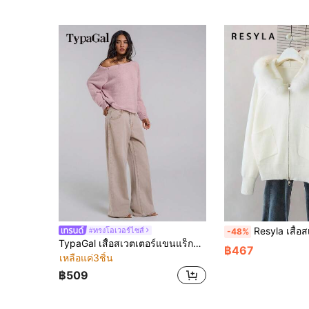
Resyla เสื้อสเวตเตอร์แขนยาวมีฮู้ด ซ
#ทรงโอเวอร์ไซส์
-48%
TypaGal เสื้อสเวตเตอร์แขนแร็กแลนสีชมพูซากุระสีพื้นสำหรับผู้หญิงแบบหลวมและลำลองสำหรับฤดูหนาวและฤดูใบไม้ร่วง สไตล์โมเดิร์น ไวลด์ชิค ปาร์ตี้ปีใหม่ เรโทร หรูหรา เซ็กซี่ สตรีท มินิมอล เสื้อแขนยาว เสื้อเปิดไหล่
฿467
เหลือแค่3ชิ้น
฿509