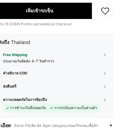
เพิ่มเข้ารถเข็น
 to
15
SHEIN Points calculated at checkout.
ส่งถึง
Thailand
Free Shipping
ประมาณวันจัดส่ง:
4-7 วันทำการ
คำอธิบาย COD
ส่งคืนฟรี
ความปลอดภัยในการช้อปปิ้ง
การชำระเงินที่ปลอดภัย
การปกป้องความเป็นส่วนตัว
เอียด
Eid al-Fitr,อิด อัล-อัฎฮา,รอมฎอน,แขนแร็กแลน,เสื้อถัก