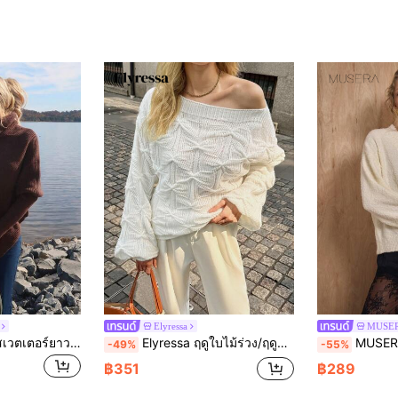
Elyressa
MUSE
Sydney Algeri เสื้อสเวตเตอร์ยาวเปิดไหล่สำหรับผู้หญิงสีขาวน้ำนม สำหรับฤดูใบไม้ร่วง/ฤดูหนาว
Elyressa ฤดูใบไม้ร่วง/ฤดูหนาว เสื้อถักหลวมไหล่เปิด พร้อมแขนพองสลับลายสำหรับสตรี
MUSERA เสื้อจัมเปอร์ถักนุ่มฟูคอวีลึกทรง
-49%
-55%
฿351
฿289