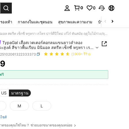
0
0
 select.
รองเท้า
กางเกงในและชุดนอน
สุขภาพและความงาม
บ้านและที่อยู่อาศัย
TypaGal เสื้อสเวตเตอร์คอกลมแขนยาวลำลอง อเนกประสงค์ สีขาวพื้นเรียบ มินิมอล สตรีท เซ็กซี่ หรูหรา เรโทร ปาร์ตี้ปีใหม่ เก๋ไก๋ ทันสมัย ฤดูใบไม้ร่วง/ฤดูหนาว คอไม่สมมาตร
TypaGal เสื้อสเวตเตอร์คอกลมแขนยาวลำลอง
สงค์ สีขาวพื้นเรียบ มินิมอล สตรีท เซ็กซี่ หรูหรา เร
์ตี้ปีใหม่ เก๋ไก๋ ทันสมัย ฤดูใบไม้ร่วง/ฤดูหนาว คอไม่
z25102061322333373
(1000+ รีวิว)
ร
19
ICE AND AVAILABILITY
ฟรี
US
มาตรฐาน
M
L
ือไซส์
ขนาดของคุณใช่ไหม？ ช่วยบอกขนาดของคุณหน่อย