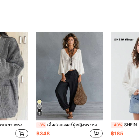
7
ะกระเป๋า, สำหรับฤดูใบไม้ร่วง/ฤดูหนาว สไตล์ลำลอง
เสื้อสเวตเตอร์ผู้หญิงทรงหลวมพิเศษ คอวี แบบสวมหัว ทรงเคป สำหรับฤดูใบไม้ร่วง สไตล์โบฮีเมียน สีพื้น มินิมอล น้ำหนักเบา ผ้าเนื้อนุ่ม ระบายอากาศได้ดี เป็นมิตรต่อผิว เหมาะสำหรับใส่เที่ยวพักผ่อนและวันสบายๆ
SHEIN EZwear เสื้อไหมพรมคาวสูลอ
-3%
-40%
฿348
฿185