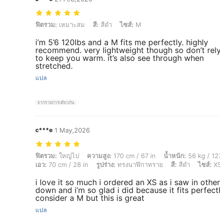
ฟิตรวม: เหมาะสม, สี: สีดำ, ไซส์: M
ฟิตรวม:
เหมาะสม
สี:
สีดำ
ไซส์:
M
i’m 5’6 120lbs and a M fits me perfectly. highly
recommend. very lightweight though so don’t rely
to keep you warm. it’s also see through when
stretched.
แปล
จากรายการเดียวกัน
c***e
1 May,2026
ฟิตรวม: ใหญ่ไป, ความสูง: 170 cm / 67 in, น้ำหนัก: 56 kg / 123 lbs, หน้าอ
ฟิตรวม:
ใหญ่ไป
ความสูง:
170 cm / 67 in
น้ำหนัก:
56 kg / 12
เอว:
70 cm / 28 in
รูปร่าง:
ทรงนาฬิกาทราย
สี:
สีดำ
ไซส์:
X
i love it so much i ordered an XS as i saw in othe
down and i’m so glad i did because it fits perfect
consider a M but this is great
แปล