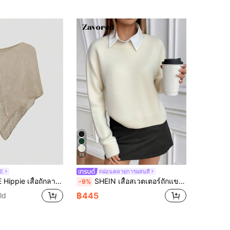
20
E
#ผ่อนคลายการผสมสี
ลุหลวมสำหรับผู้หญิง, เหมาะสำหรับวันหยุดพักผ่อนริมชายหาด
SHEIN เสื้อสเวตเตอร์ถักแขนยาว คอกลม สีพื้น สไตล์ลำลอง
-9%
฿445
ld