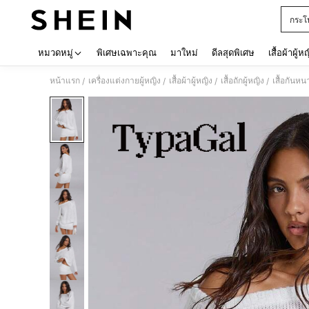
กระโ
Use up 
หมวดหมู่
พิเศษเฉพาะคุณ
มาใหม่
ดีลสุดพิเศษ
เสื้อผ้าผู้ห
หน้าแรก
เครื่องแต่งกายผู้หญิง
เสื้อผ้าผู้หญิง
เสื้อถักผู้หญิง
เสื้อกันหน
/
/
/
/