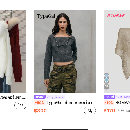
17
ิปหน้า สีพื้น แต่งขนเฟอร์สังเคราะห์
TypaGal
ROMW
TypaGal เสื้อสเวตเตอร์ครอปสีชาร์โคลหรูหราพร้อมพื้นผิวแบบริบและรายละเอียดคอปกแบบซิปเพื่อลุคที่ทันสมัยและหรูหรา เป็นไอเท็มที่มีสไตล์สำหรับชุดเสื้อผ้าลำลองที่เก๋ไก๋ของผู้หญิง
ROMWE Hippie เสื้อถักลายฉ
-50%
-10%
฿300
฿179
70+ so