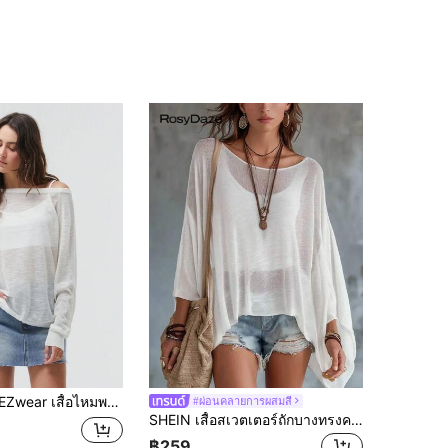
กไหล่ยาว สีเรียบ แนวมินิมอล ชิ้นเดียว บางโปร่ง ใส่ผ่อนคลาย สำหรับผู้หญิง
#ผ่อนคลายการผสมสี
SHEIN เสื้อสเวตเตอร์ถักบางทรงคอเรือ แขนค้างคาวทรงโดลแมน หลวมสบาย สีขาว สีพื้น สไตล์ลำลองขี้เกียจ อเนกประสงค์ สำหรับผู้หญิง ฤดูใบไม้ผลิ/ฤดูร้อน ใส่เที่ยวพักผ่อน ไปทะเล ออกไปข้างนอก ไปทำงาน เสื้อท็อปสีขาวสำหรับผู้หญิง
฿259