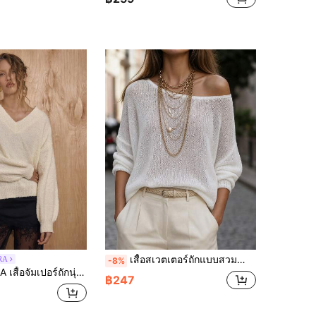
เสื้อสเวตเตอร์ถักแบบสวมสำหรับผู้หญิง แขนยาวกึ่งโปร่งใส สไตล์ลำลอง เหมาะสำหรับสวมใส่ในฤดูใบไม้ร่วง ผ้ามีความยืดหยุ่นสูง สีขาว
RA
-8%
หลวมสำหรับฤดูหนาว ปีใหม่ น่ารัก เซ็กซี่ สำหรับออกงานปาร์ตี้ตอนเย็น เน้นสำหรับวันวาเลนไทน์
฿247