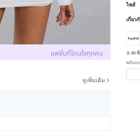
ไซส์
เกี่ยว
8K ซื
พลังแบบ
ดูเพิ่มเติม