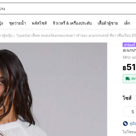
ปรง
and down arrow keys to navigate search การค้นหาล่าสุด and ค้นหา. Press Enter to
ญิง
ชุดว่ายน้ำ
พลัสไซส์
จิวเวลรี่ & เครื่องประดับ
เสื้อผ้าผู้ชาย
เด็ก
าวผู้หญิง
/
อเนกประ
โทร ปาร
SKU: s
สมมาต
5
฿
PR
ส่ง
ไซส์
S
คู่ม
ไม่ใช่