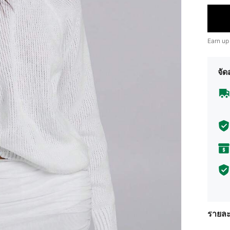
Earn up
จัด
รายละ