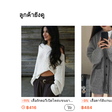
ลูกค้ายังดู
เสื้อถักคอวีเปิดไหล่แขนยาวหลวมสำหรับผู้หญิง สีพื้น สไตล์ฝรั่งเศสวินเทจหรูหรา สำหรับฤดูใบไม้ร่วง/ฤดูหนาว นุ่มสบาย ชิค อเนกประสงค์ สีขาว
เสื้อคาร์ดิแกนแขนยาวทรงหลวมสำหรับผู้หญิง, มีกระดุมหน้าแล
-11%
-3%
฿416
฿484