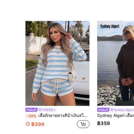
VAYRA
Sydney Algeri
เสื้อถักลายทางสีน้ำเงินสไตล์พรีพพีสำหรับผู้หญิง, เสื้อสเวตเตอร์คอกลมแขนยาวลายริบ, สไตล์สตรีทสบายๆ สำหรับฤดูร้อน ฤดูใบไม้ร่วง, วันหยุด, ร้านกาแฟ, สวมใส่ที่บ้าน
-20%
฿359
฿396