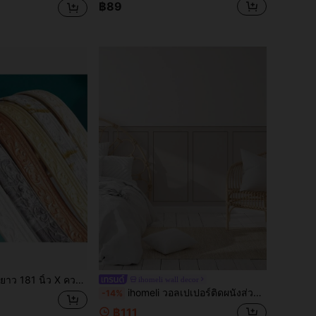
฿89
ของตกแต่งบ้าน - สติกเกอร์ขอบตกแต่งบัวผนังโฟม 3D, เหมาะสำหรับตกแต่งมุมผนังโรงแรมและบ้าน (เหมาะสำหรับผนังเรียบและสะอาด, เป็นเรื่องปกติที่กาวจะยังคงอยู่บนผนังเมื่อนำผลิตภัณฑ์ออก, ผลิตภัณฑ์ถูกม้วนสำหรับการจัดส่ง, ซึ่งอาจทำให้เกิดรอยยับได้)
ihomeli wall decor
ihomeli วอลเปเปอร์ติดผนังส่วนล่าง, วอลเปเปอร์ติดผนังครึ่งแผ่นแบบลอกออกได้, วอลเปเปอร์ PVC, แผ่นวอลเปเปอร์ลายไม้สำหรับห้องเด็ก, ตกแต่งภายใน, ตกแต่งห้องเด็ก, เลือกสีได้, ลอกออกได้
-14%
฿111