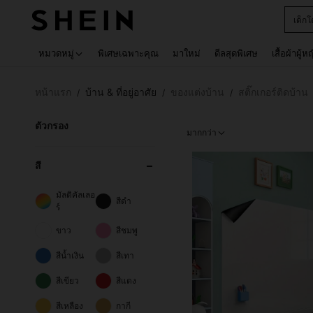
เด็กโ
Use up 
หมวดหมู่
พิเศษเฉพาะคุณ
มาใหม่
ดีลสุดพิเศษ
เสื้อผ้าผู้ห
หน้าแรก
บ้าน & ที่อยู่อาศัย
ของแต่งบ้าน
สติ๊กเกอร์ติดบ้าน
/
/
/
ตัวกรอง
มากกว่า
สี
มัลติคัลเลอ
สีดำ
ร์
ขาว
สีชมพู
สีน้ำเงิน
สีเทา
สีเขียว
สีแดง
สีเหลือง
กากี