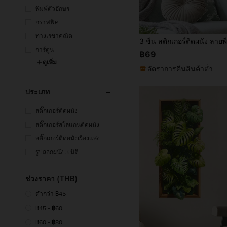
พิมพ์ตัวอักษร
กราฟฟิค
ทางเรขาคณิต
การ์ตูน
฿69
ดูเพิ่ม
อัตราการคืนสินค้าต่ำ
ประเภท
สติ๊กเกอร์ติดผนัง
สติ๊กเกอร์สโลแกนติดผนัง
สติ๊กเกอร์ติดผนังเรืองแสง
รูปลอกผนัง 3 มิติ
ช่วงราคา (THB)
ต่ำกว่า ฿45
฿45 - ฿60
฿60 - ฿80