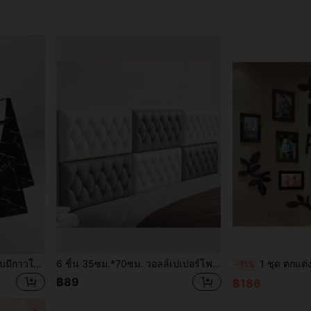
12ชิ้น กระเบื้องปูพื้นไวนิลแบบมีกาวในตัว กันน้ำ ลอกและติดได้ ห้องน้ำ, ห้องครัว, ห้องนอน, ตกแต่งห้องนั่งเล่น (หินอ่อนสีขาว), PVC ห้องน้ำ, ห้องครัว, กระเบื้องปูพื้นห้องอาบน้ำห้องนั่งเล่น, สติกเกอร์ปรับปรุง, แผ่นผนังลอก, วอลล์เปเปอร์, ของตกแต่งบ้าน ห้องน้ำ พรมปูพื้นห้องน้ำ พรมปูพื้นห้องน้ำ อุปกรณ์ตกแต่งห้องน้ำ
6 ชิ้น 35ซม.*70ซม. วอลล์เปเปอร์โฟมนูนลายเลียนแบบหนังสัตว์ นุ่มและมีพื้นผิว (หนา 0.4ซม./0.16นิ้ว) สติกเกอร์ติดผนังโฟมแบบติดเองได้ ใช้ซ้ำและตัดได้ ตกแต่งพื้นหลังห้องนอน กันเสียง และหนาขึ้น ห่อหุ้มข้างเตียง กันน้ำ กันความชื้น กันฝุ่น และกันการกระแทก ตกแต่งผนัง
1 ชุด ตกแต่งผนังต้นไม้ครอบครัว, สติกเกอร์กระจกโมเสคดีไอวาย, กรอบรูปคอลเลกชัน ตกแต่งบ้าน, 3D สเตอริโอ ติดเ
-11%
฿89
฿186