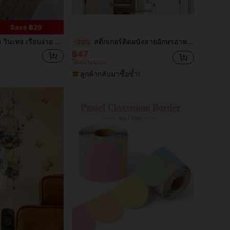
Save ฿29
IY ศิลปะตกแต่งผนัง โบฮีเมียน ตกแต่งบ้าน สติกเกอร์ สติกเกอร์ สติกเกอร์ติดผนัง วินิลสติกเกอร์ สำหรับตกแต่งบ้าน ของตกแต่งฤดูใบไม้ผลิ รีเฟรชบ้านของคุณ สติกเกอร์ตกแต่งรามา ของขวัญ วันเกิด วันสำเร็จการศึกษา
สติ๊กเกอร์ติดผนังลายอักษรอาหรับอิสลามคลาสสิก | ของตกแต่งบ้านมุสลิม ของขวัญวันอีดเดือนรอมฎอน | สติ๊กเกอร์ไวนิลแบบลอกและติดสำหรับห้องนั่งเล่น ห้องนอน สำนักงาน ประตู ผนังศิลปะ
-20%
฿47
โดยประมาณ
ลูกค้ากลับมาซื้อซ้ำ!