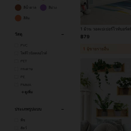
สีน้ำตาล
สีม่วง
สีส้ม
วัสดุ
฿79
PVC
1
ผู้ขายรายอื่น
โพลีไวนิลคลอไรด์
PET
กระดาษ
PE
PMMA
ดูเพิ่ม
ประเภทรูปแบบ
พืช
สัตว์