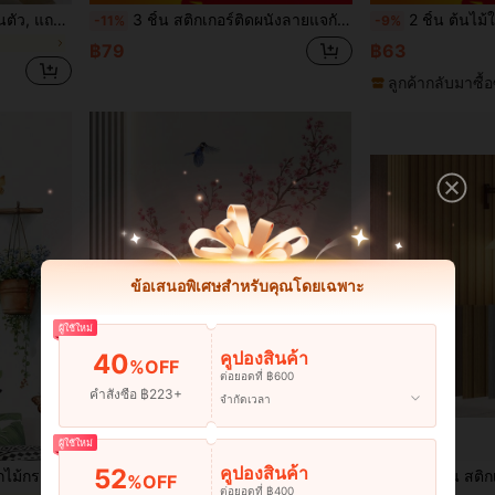
1 ม้วนเทปทองคำแบบมีกาวในตัว, แถบสีทองเมทัลลิก, ถอดออกได้, กันน้ำ, ของตกแต่ง DIY สำหรับห้องน้ำ, ห้องครัว, ผนัง, เพดาน, พื้น, ขอบกระเบื้องตู้, ของตกแต่งผนัง, ของตกแต่งห้อง, สติกเกอร์ติดผนัง, ของตกแต่งบ้าน
3 ชิ้น สติกเกอร์ติดผนังลายแจกันดอกไม้โค้ง 3 มิติ, สติ๊กเกอร์ PVC กันน้ำมีกาวในตัวแบบถอดได้, เหมาะสำหรับฉากหลังโซฟา, สำนักงาน, ทางเดิน, ทางเข้า และของตกแต่งศิลปะในร่ม
2 ชิ้น ต้นไม้ในกระถางสดจากเขตร้อน สติกเกอร์ติดผนัง สำหรับห้องนอน ห้องนั่งเล่น ทางเข้า ต
-11%
-9%
฿79
฿63
ลูกค้ากลับมาซื้อ
ข้อเสนอพิเศษสำหรับคุณโดยเฉพาะ
ผู้ใช้ใหม่
คูปองสินค้า
40
%OFF
ต่อยอดที่ ฿600
คำสั่งซื้อ ฿223+
จำกัดเวลา
ผู้ใช้ใหม่
คูปองสินค้า
52
องนั่งเล่น, ห้องนอน, ของตกแต่งห้องน้ำ, ของตกแต่งบ้าน
1ชุด ต้นกิ่งดอกพีชและสติกเกอร์ติดผนังนกสำหรับห้องนั่งเล่นและห้องนอน, สติกเกอร์, สติกเกอร์ติดผนัง, สติกเกอร์วินิลสำหรับตกแต่งบ้าน, ของตกแต่งสำหรับฤดูใบไม้ผลิช่วยให้บ้านของคุณสดชื่น, สติกเกอร์ตกแต่งราม่า ของขวัญวันเกิด วันสำเร็จการศึกษา
10 ชิ้น สติกเกอร์ติดผนัง 3 มิติ ลายไม้ กันน้ำ ทนความ
-18%
%OFF
ต่อยอดที่ ฿400