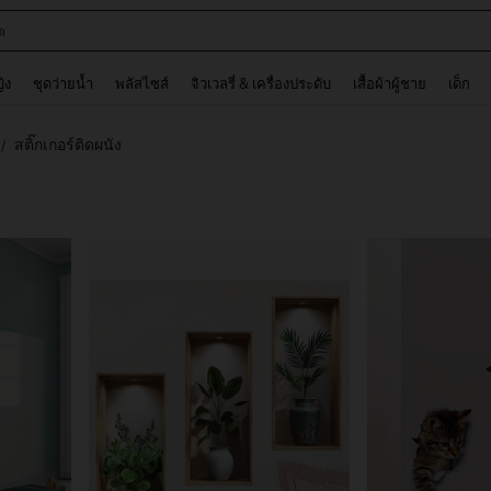
ต
and down arrow keys to navigate search การค้นหาล่าสุด and ค้นหา. Press Enter to
ญิง
ชุดว่ายน้ำ
พลัสไซส์
จิวเวลรี่ & เครื่องประดับ
เสื้อผ้าผู้ชาย
เด็ก
สติ๊กเกอร์ติดผนัง
/