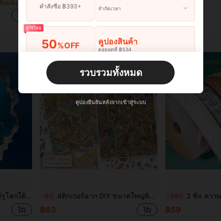
์ติดผนัง
฿69
฿228
คำสั่งซื้อ ฿393+
จำกัดเวลา
อัตราการคืนสินค้าต่ำ
ผู้ใช้ใหม่
คูปองสินค้า
50
%OFF
ต่อยอดที่ ฿534
คำสั่งซื้อ ฿617+
จำกัดเวลา
รวบรวมทั้งหมด
ผู้ใช้ใหม่
คูปองสินค้า
50
%OFF
ต่อยอดที่ ฿1,167
คูปองยืนยันหลังจากเข้าสู่ระบบ
คำสั่งซื้อ ฿897+
จำกัดเวลา
ในตัว ถอดออกได้ สำหรับฟุตบอลโลก 2026
สติกเกอร์ฉาก DIY ขนาดใหญ่พิเศษพร้อมเส้นตำแหน่ง, สติกเกอร์ทิวทัศน์สำหรับผู้ใหญ่, สติกเกอร์บ้าน, สติกเกอร์แพลนเนอร์, สติกเกอร์ฉากบ้านจำลอง 3D, สติกเกอร์แพลนเนอร์ DIY, สติกเกอร์ทิวทัศน์, สติกเกอร์ทิวทัศน์, สติกเกอร์ทำมือ, สามารถใช้ซ้ำได้, มีหลายขนาดให้เลือก
2 ชิ้น ความยาว 181 นิ้ว X ความกว้าง 3.15 นิ้ว สติกเกอร์โฟม 3D DIY กรอบรูปนูน, สติกเกอร์ตกแต่งกันน้ำและกันสิ่งสกปรกสำหรับบัวผนัง, พื้นหลังทีวี, กรอบประตู, 
-9%
-25%
฿63
฿59