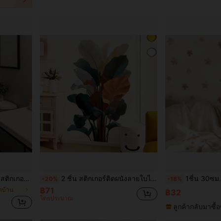
ัดเก็บของ ตกแต่งห้องน้ำสไตล์วินเทจ ธรรมชาติ
2 ชิ้น สติกเกอร์ติดผนังลายใบไม้สไตล์เรโทร, สติ๊กเกอร์ติดผนังลายใบไม้ขนาดใหญ่แบบถอดได้สำหรับตกแต่งพื้นหลังห้องนอน
1ชิ้น 30ซม./11.8นิ้ว*30ซม./11.8นิ้ว ชุดสติกเกอร์ติดผนังดอกไม้สีชมพ
-20%
-18%
฿71
ิดบ้าน
฿32
โดยประมาณ
ลูกค้ากลับมาซื้อ