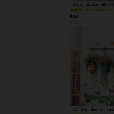
ใน สติ๊กเกอร์ติดผนัง
#1 ขายดี
฿29
1ชิ้น สติกเกอร์ลายดอกไม้กระถาง - ฤดูใบไม้ผลิ, ภาพวาดตกแต่งดอกไม้ 3 ถัง, PVC, กาวในตัว ไม่ต้องใช้กาว, เหมาะสำหรับพื้นผิวกระจก, ห้
-14%