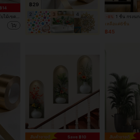
฿29
฿14
2
3
4
อน การตกแต่งห้อง ของตกแต่งบ้าน ตกแต่งห้องนั่งเล่น แผ่นสติ๊กเกอร์ติดผนัง ตกแต่งส่วนบุคคล
1 ชิ้น กรงนกสีทอง, กุหลาบสีน้ำเงินไคลน์, สติกเกอร์ตกแต่งผนังลายดอก
-8%
เหลือแค่6ชิ้น
฿45
Save ฿10