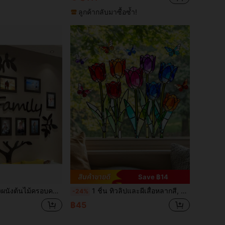
ลูกค้ากลับมาซื้อซ้ำ!
Save ฿14
อง ติดผนังรูปภาพ, สติกเกอร์ติดผนังครอบครัว, เหมาะสำหรับห้องนั่งเล่น ห้องนอน ห้องรับประทานอาหาร ออฟฟิศ ของขวัญบ้านใหม่, ขนาดใหญ่ 47X47 นิ้ว ตกแต่งห้อง
1 ชิ้น ทิวลิปและผีเสื้อหลากสี, สติกเกอร์กระจกสองด้านสีเดียวกัน, การหักเหของแสงแดด, ตกแต่งเอฟเฟกต์กระจกสีสำหรับห้องครัว, ห้องนอน, หน้าต่าง, ฟิล์มกระจกลายผีเสื้อ, สติกเกอร์หน้าต่างดีไซน์ผีเสื้อไล่ระดับสีรุ้ง, เหมาะสำหรับการรวมตัวที่บ้าน, ลานกลางแจ้ง, ตกแต่งประตูบานเลื่อน, ฟิล์มตกแต่งโปร่งใส PVC กันน้ำนำกลับมาใช้ใหม่ได้
-24%
฿45