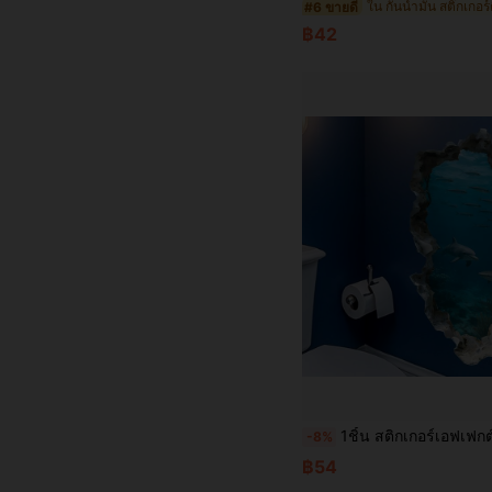
ใน กันน้ำมัน สติ๊กเกอร
#6 ขายดี
฿42
1ชิ้น สติกเกอร์เอฟเฟกต์รูโลกใต้น้ำ สติกเกอร์ตกแต่งโลมาและฉลาม ตกแต่งผนังห้องน้ำสร้างสรรค์ กาว
-8%
฿54