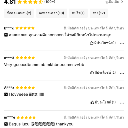
4.81
(100+)
ดูเพิ่มเติม
ซื้อต่อแน่นอน
(2)
พกพาสะดวก
(10)
ส่งเร็ว
(1)
สวย
(17)
k***c
สี: มัลติคัลเลอร์ / ประเภทสไตล์: สีดำ/สีเทา
สวยยยยยย
คุณภาพดีมากกกกกก
ใส่พอดีกับหน้าไม่หลวมหลุด
มีประโยชน์
(0)
n***3
สี: มัลติคัลเลอร์ / ประเภทสไตล์: สีดำ/สีเทา
Very
goooodbnmmmb
mkhbnbccnmnvvbb
มีประโยชน์
(2)
A***z
สี: มัลติคัลเลอร์ / ประเภทสไตล์: สีดำ/สีเทา
I
lovveeee
iiitttt
!!!!!
มีประโยชน์
(1)
m***e
สี: มัลติคัลเลอร์ / ประเภทสไตล์: สีดำ/สีเทา
Bagus
lucu
😘🥰🥰🥰🥰🥰
thankyou