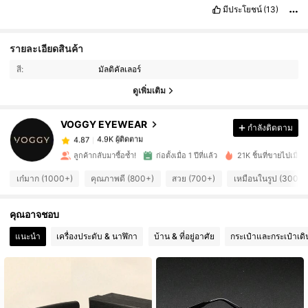
มีประโยชน์
(13)
รายละเอียดสินค้า
4.9K ผู้ติดตาม
4.87
สี:
มัลติคัลเลอร์
ดูเพิ่มเติม
4.9K ผู้ติดตาม
4.87
VOGGY EYEWEAR
กำลังติดตาม
4.9K ผู้ติดตาม
4.87
ลูกค้ากลับมาซื้อซ้ำ!
ก่อตั้งเมื่อ 1 ปีที่แล้ว
21K ชิ้นที่ขายไปเมื่อเร็
เก๋มาก (1000+)
คุณภาพดี (800+)
สวย (700+)
เหมือนในรูป (300+)
4.9K ผู้ติดตาม
4.87
คุณอาจชอบ
4.9K ผู้ติดตาม
4.87
แนะนำ
เครื่องประดับ & นาฬิกา
บ้าน & ที่อยู่อาศัย
กระเป๋าและกระเป๋าเด
4.9K ผู้ติดตาม
4.87