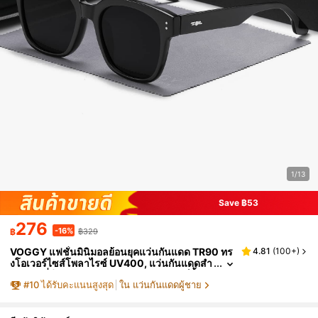
1/13
Save ฿53
276
-16%
฿
฿329
VOGGY แฟชั่นมินิมอลย้อนยุคแว่นกันแดด TR90 ทร
4.81
(
100+
)
งโอเวอร์ไซส์โพลาไรซ์ UV400, แว่นกันแดดสำ
หรับขับขี่กีฬากลางแจ้งตกปลาเดินทางปาร์ตี้ของ
#
10
ได้รับคะแนนสูงสุด
ใน แว่นกันแดดผู้ชาย
ตกแต่งของขวัญสำหรับทุกเพศ