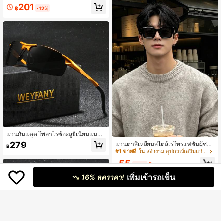
และกันลื่น พกพาสะดวก เหมาะกับทุกฤดู
ย & ผู้หญิง - กรอบ TR90, เลนส์ TAC, แ
201
฿
-12%
กาล มาพร้อมกล่องแว่น PU
ว่นตาแบบสบายๆ สำหรับกลางแจ้ง, ตก
ปลา, สไตล์ถนน, แว่นตาแฟชั่นตกแต่ง
แว่นกันแดด โพลาไรซ์อะลูมิเนียมแมกนี
เซียมยูนิเซ็กซ์ ขับขี่ กลางแจ้ง ตกปลา กิ
279
แว่นตาสี่เหลี่ยมสไตล์เรโทรแฟชั่นผู้ชาย
฿
จกรรมกีฬา แพ็คเกจของขวัญหรู รุ่นใหม่
แบบมินิมอลคลาสสิก สำหรับใส่ลำลอง
#1 ขายดี
ใน สง่างาม อุปกรณ์เสริมแว่นตาและแว่นตาผู้ชาย
สำหรับเที่ยวชายหาด กลางแจ้ง การเดิ
ธุรกิจ เดินทาง กลางแจ้ง และท่องเที่ยว
นทาง
55
แว่นตาดีไซน์มินิมอลเฉพาะตัวสำหรับผู้
฿
-20%
โดยประมาณ
ชาย
เพิ่มเข้ารถเข็น
16% ลดราคา!