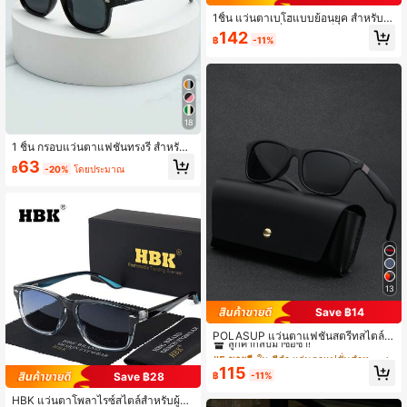
1ชิ้น แว่นตาเบโฮแบบย้อนยุค สำหรับปี
นเขา ตกปลา วิ่ง - กรอบเต็มรูปหลายเห
142
฿
-11%
ลี่ยมด้วยเลนส์ PC - แว่นตาตกแต่งสำห
รับกิจกรรมกลางแจ้ง การเดินทาง คุณภ
าพสูงสำหรับใส่ในช่วงหาดทราย วันหยุ
ด การเดินทาง
18
1 ชิ้น กรอบแว่นตาแฟชั่นทรงรี สำหรับผู้
ชาย ดีไซน์ย้อนยุคชิคมินิมอล (เหมาะสำ
63
฿
-20%
โดยประมาณ
หรับขับรถ การเดินทาง พักผ่อน กีฬากล
างแจ้ง สวมใส่ประจำวัน)
13
Save ฿14
#5 ขายดี
ใน สีดำ แว่นตาแฟชั่นสำหรับผู้ชาย
ลูกค้ากลับมาซื้อซ้ำ!
POLASUP แว่นตาแฟชั่นสตรีทสไตล์ S
teampunk Punk วินเทจคลาสสิก สำหรั
#5 ขายดี
#5 ขายดี
ใน สีดำ แว่นตาแฟชั่นสำหรับผู้ชาย
ใน สีดำ แว่นตาแฟชั่นสำหรับผู้ชาย
บผู้ชายและผู้หญิง เลนส์โพลาไรซ์ 1 ชิ้น
ลูกค้ากลับมาซื้อซ้ำ!
ลูกค้ากลับมาซื้อซ้ำ!
115
ดีไซน์คลาสสิกสำหรับเดินทาง เดินป่า ขั
฿
-11%
Save ฿28
#5 ขายดี
ใน สีดำ แว่นตาแฟชั่นสำหรับผู้ชาย
บรถ และตกปลา สีแดง พร้อมหมุดรีเวท
ลูกค้ากลับมาซื้อซ้ำ!
แดง แผ่นรองขาแว่นซิลิโคนกันกระแทก
HBK แว่นตาโพลาไรซ์สไตล์สำหรับผู้ชา