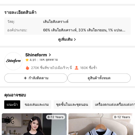
รายละเอียดสินค้า
18K ผู้ติดตาม
4.91
วัสดุ:
เส้นใยสังเคราะห์
องค์ประกอบ:
66% เส้นใยสังเคราะห์, 33% เส้นใยเรยอน, 1% แปนเด็กซ์
18K ผู้ติดตาม
4.91
ดูเพิ่มเติม
Shineform
18K ผู้ติดตาม
4.91
n***9
จ่าย
1 วันที่ผ่านมา
270K ชิ้นที่ขายไปเมื่อเร็วๆ นี้
160K ซื้อซ้ำ
18K ผู้ติดตาม
4.91
กำลังติดตาม
ดูสินค้าทั้งหมด
คุณอาจชอบ
18K ผู้ติดตาม
4.91
แนะนำ
ของเล่นและเกม
ชุดชั้นในและชุดนอน
เครื่องตกแต่งเครื่องแต่งก
18K ผู้ติดตาม
4.91
8-12 Years
8-12 Years