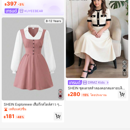
รียน
397
฿
-3%
KUYEEBEAR
8-12 Years
5
DRMZ Kids
SHEIN ชุดเดรสลำลองคอกลมลายบล็อ
กสีทอสำหรับเด็กผู้หญิงวัยรุ่น
280
฿
-15%
โดยประมาณ
SHEIN Explorewe เสื้อกั๊กสไตล์สาว ๆ
Preppy 2 In 1 ชุดเดรสลำลอง, ชุดไปโร
เหลือแค่3ชิ้น
งเรียนแบบหวานและสง่างามรัดรูปช่วงเ
181
อว
฿
-48%