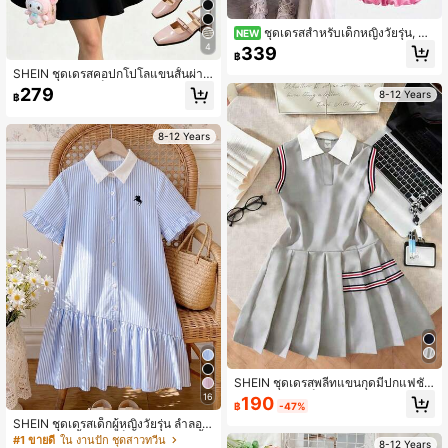
ชุดเดรสสำหรับเด็กหญิงวัยรุ่น, ชุด
NEW
เดรสลายดอกไม้สไตล์สตรีทฤดูใบไม้ร่ว
4
339
฿
ง, แฟชั่นอเนกประสงค์สำหรับใส่ทุกวัน,
SHEIN ชุดเดรสคอปกโปโลแขนสั้นผ่าข้
ชุดกลับโรงเรียน
างทรงเอสำหรับเด็กผู้หญิง, ทันสมัย & ส
279
8-12 Years
฿
วมใส่สบาย, ฤดูใบไม้ผลิ/ฤดูร้อน
8-12 Years
SHEIN ชุดเดรสพลีทแขนกุดมีปกแฟชั่น
ลำลองสำหรับเด็กผู้หญิง
16
190
฿
-47%
SHEIN ชุดเดรสเด็กผู้หญิงวัยรุ่น ลำลอง
ใส่สบาย คอตั้ง ลายบล็อกสี ผ้าลอน สีพื้น
#1 ขายดี
ใน งานปัก ชุดสาวทวีน
8-12 Years