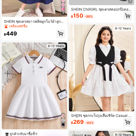
5
SHEIN ChillGRL ชุดเดรสคอปกปีเตอร์
แพนลายจุดสำหรับเด็กผู้หญิง, ชุดเดรสโ
4
150
฿
-50%
กธิคสีดำสำหรับเด็กผู้หญิง, เหมาะสำหรั
SHEIN ชุดเดรสยาวพลีทผูกโบว์ผ้าลูกไ
บการเดินทาง, ออกนอกบ้าน, การแสดง
ม้คอปกสำหรับเด็กผู้หญิงวัยรุ่น 2 In 1
และปาร์ตี้, ฤดูใบไม้ร่วง/ฤดูหนาว
เหลือแค่6ชิ้น
8-12 Years
สำหรับฤดูใบไม้ร่วงและฤดูหนาว
449
฿
8-12 Years
SHEIN ชุดกระโปรงเสื้อเชิร์ต Casual ส
องชิ้นถักลวดลายพื้นสำหรับเด็กหญิง ทีน
269
฿
-43%
เทรนด์ย์ กับสายสะพานตัดสีคอนทราสต์
เหมาะสำหรับฤดูใบไม้ผลิและฤดูร้อน วั
นหยุดฤดูใบไม้ผลิ การพักผ่อน กลับโรงเ
ลูกค้ากลับมาซื้อซ้ำ!
8-12 Years