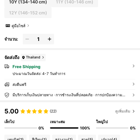
10Y
(134-140 cm)
11Y
(140-146 cm)
12Y
(146-152 cm)
คู่มือไซส์
จำนวน:
จัดส่งถึง
Thailand
Free Shipping
ประมาณวันจัดส่ง:
4-7 วันทำการ
ส่งคืนฟรี
มีบริการเก็บเงินปลายทาง · การชำระเงินที่ปลอดภัย · การปกป้องความเป็นส่วนตัว
5.00
(22)
ดูเพิ่มเติม
เล็กไป
เหมาะสม
ใหญ่ไป
0%
100%
0%
เทนนิส
(2)
สีเรียบ
(1)
สง่างาม
(1)
สวย
(5)
เก๋มาก
(4)