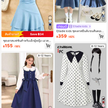
12
Elladie kids
6
Elladie kids ชุดเดรสยีนส์แขนสั้นคอเห
Save ฿34
ลี่ยมแต่งโบว์และพลอยเทียมแบบลำลอง
359
฿
-42%
สำหรับเด็กผู้หญิงวัยรุ่น
ชุดเดรสแฟชั่นสำหรับเด็กผู้หญิง เอวคอ
ด กระชับสัดส่วน เปิดหลัง สายผูกไขว้
155
8-12 Years
฿
-18%
8-12 Years