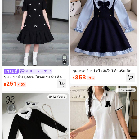
18K ผู้ติดตาม
4.91
18K ผู้ติดตาม
4.91
18K ผู้ติดตาม
4.91
18K ผู้ติดตาม
4.91
ชุดเดรส 2 In 1 สไตล์พรีปปี้สำหรับเด็กห
MODELY Kids
ญิงวัยรุ่น, เดรสเจ้าหญิงคอเสื้อเชิ้ตต่อผ้า
358
SHEIN 1ชิ้น ชุดกระโปรงบาน พับเด็กห
฿
-3%
โบว์, เหมาะสำหรับใส่ไปโรงเรียนประจำ
ญิงวัยรุ่น แบบพื้นผิวแข็ง 3มิติ แขนสั้น
251
วัน, ออกไปเที่ยวในฤดูใบไม้ผลิ/ใบไม้ร่ว
18K ผู้ติดตาม
4.91
฿
-10%
หลวม เหมาะสำหรับ ฤดูใบไม้ผลิ/ฤดูร้อ
ง, งานรวมญาติ
น
8-12 Years
8-12 Years