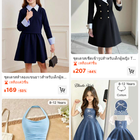
ชุดเดรสเชิ้ตเข้ารูปสำหรับเด็กผู้หญิง Tw
een พร้อมกระโปรงพลีท แขนยาว ลำลอ
เหลือแค่1ชิ้น
งและสวมใส่สบาย
207
฿
-44%
ชุดเดรสลำลองแขนยาวสำหรับเด็กผู้หญิ
ง Zhongda Tong - สไตล์สปอร์ตแบบวิ
เหลือแค่3ชิ้น
8-12 Years
ทยาลัยมีการปะต่อลายทางและคอเสื้อห
169
ลากสีสัน คอลเลกชั่นฤดูใบไม้ผลิ/ใบไม้ร่
฿
-53%
วง เหมาะสำหรับใส่ในชีวิตประจำวันแล
ะการสังสรรค์แบบลำลอง
8-12 Years