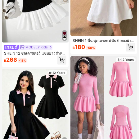
SHEIN 1 ชิ้น ชุดเดรสแฟชั่นลำลองผ้าถั
กสำหรับนักเรียนหญิง คอปกสีขาว แขน
180
MODELY Kids
฿
-50%
สั้น สาบเสื้อผ่าครึ่ง และกระโปรงทรงเอ
SHEIN 12 ชุดเดรสคอวี แขนยาวสำหรั
มีปกและข้อมือลายทางสีขาวดำ และเอ
บสาวรุ่นกลาง พร้อมกระโปรงพลีท
วเข้ารูปพร้อมทรงเอไลน์กว้าง แสดงถึงส
266
8-12 Years
฿
-11%
ไตล์ลำลองและสปอร์ต เหมาะสำหรับออ
กไปเที่ยวในชีวิตประจำวัน กิจกรรมกลา
งแจ้ง งานปาร์ตี้ของโรงเรียน และโอกา
8-12 Years
สอื่นๆ สามารถสวมใส่ได้ในฤดูใบไม้ผลิ
และฤดูร้อน