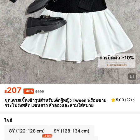
1/6
207
-48%
฿
฿399
ชุดเดรสเชิ้ตเข้ารูปสำหรับเด็กผู้หญิง Tween พร้อมชาย
5.00
(
22
)
กระโปรงพลีท แขนยาว ลำลองและสวมใส่สบาย
ไซส์
8Y
(122-128 cm)
9Y
(128-134 cm)
10 left