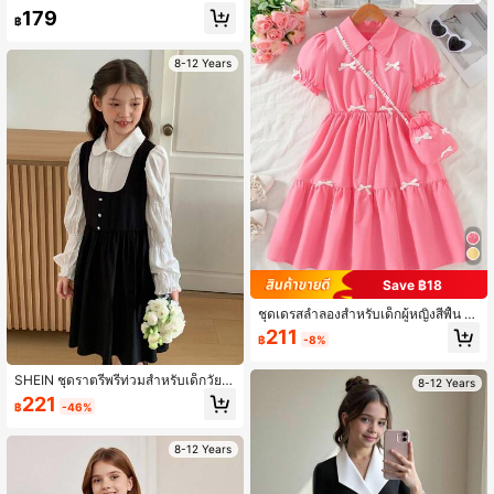
กลับไปโรงเรียน ชุดเจ้าหญิง กลับไปโรง
179
เรียน เหมาะสำหรับงานเลี้ยงจบการศึกษ
฿
า งานเลี้ยงวันเกิด Y2K แฟชั่นสตรีทส่ว
นตัว สาวหวานเท่
8-12 Years
Save ฿18
ชุดเดรสลำลองสำหรับเด็กผู้หญิงสีพื้น ป
ระดับโบว์ 3 มิติ ดีไซน์กระดุม แขนเจ้าห
211
฿
-8%
ญิง ชายบาน ปกคอปก ความยาวเข่า พ
ร้อมถุงแขวนสำหรับฤดูใบไม้ผลิ/ฤดูร้อน
SHEIN ชุดราตรีพรีท่วมสำหรับเด็กวัยรุ่
8-12 Years
นสีชมพูเอวรัดแขนกุดประดับมุก ดีไซน์เ
221
฿
-46%
หมาะกับงานแต่งงาน
8-12 Years