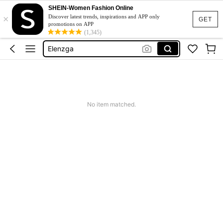
SHEIN-Women Fashion Online
×
เดรสขาว
Discover latest trends, inspirations and APP only
GET
promotions on APP
เสื้ออชายหาดผู้หญิง
(1,345)
Elenzga
Tennis Outfit Plus Size
Pariaura
เดรสขาว
No item matched.
เสื้ออชายหาดผู้หญิง