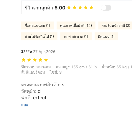
รีวิวจากลูกค้า
5.00
ซื้อต่อแน่นอน (1)
คุณภาพเนื้อผ้าดี (14)
รองรับหน้าอกดี (2)
สายไม่รัดเกินไป (1)
พกพาสะดวก (1)
ผิดแบบ (1)
Z***e
27 Apr,2026
ฟิตรวม: เหมาะสม, ความสูง: 155 cm / 61 in, น้ำหนัก: 65 kg / 143 lbs, เอว:
ฟิตรวม:
เหมาะสม
ความสูง:
155 cm / 61 in
น้ำหนัก:
65 kg / 
สี:
สีแอปริคอท
ไซส์:
S
ตรงตามภาพสินค้า
:
s
วัสดุผ้า
:
d
พอดี
:
erfect
แปล