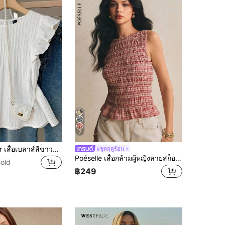
7
SHEIN EZwear เสื้อเบลาส์สีขาวทอสำหรับผู้หญิง คอกลม แต่งระบาย และแขนบานทรงหลวม
#ชุดฤดูร้อน
Poéselle เสื้อกล้ามผู้หญิงลายสก็อตจับย่น, เสื้อสไตล์ธุรกิจสบายๆ โบโฮ, วินเทจฤดูร้อนสำหรับบรันช์วันหยุด, คอนเสิร์ตคันทรี
old
฿249