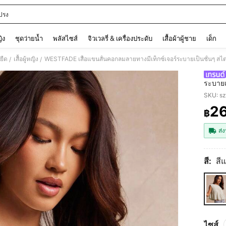
ปรง
and down arrow keys to navigate search การค้นหาล่าสุด and ค้นหา. Press Enter to
ญิง
ชุดว่ายน้ำ
พลัสไซส์
จิวเวลรี่ & เครื่องประดับ
เสื้อผ้าผู้ชาย
เด็ก
อยืด
เสื้อผู้หญิง
/
/
ระบายเป
ร่วง ชุ
SKU: s
2
฿
PR
ส่ง
สี:
สี
ไซส์