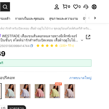
0
0
 select.
รองเท้า
กางเกงในและชุดนอน
สุขภาพและความงาม
บ้านและที่อยู่อาศัย
WESTFADE เสื้อแขนสั้นคอกลมลายทางมีเท็กซ์เจอร์ระบายเป็นชั้นๆ สไตล์น่ารักสำหรับเปิดเทอม เสื้อผ้าฤดูใบไม้ร่วง ชุดฤดูร้อนสไตล์คันทรี่สำหรับผู้หญิง
WESTFADE เสื้อแขนสั้นคอกลมลายทางมีเท็กซ์เจอร์
็นชั้นๆ สไตล์น่ารักสำหรับเปิดเทอม เสื้อผ้าฤดูใบไม้
ดฤดูร้อนสไตล์คันทรี่สำหรับผู้หญิง
z25051583998414744
(100+ รีวิว)
69
ICE AND AVAILABILITY
ฟรี
แอปริคอท
ภาพขนาดใหญ่
US
มาตรฐาน