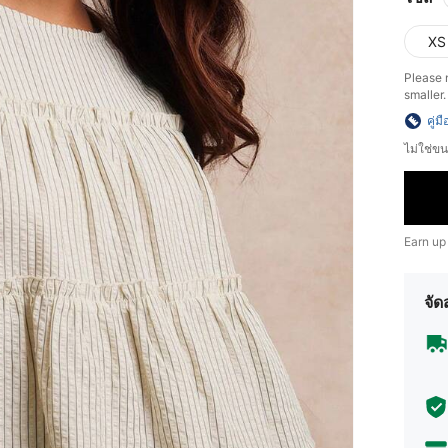
XS
Please 
smaller.
คู่ม
ไม่ใช่
Earn up
จัด