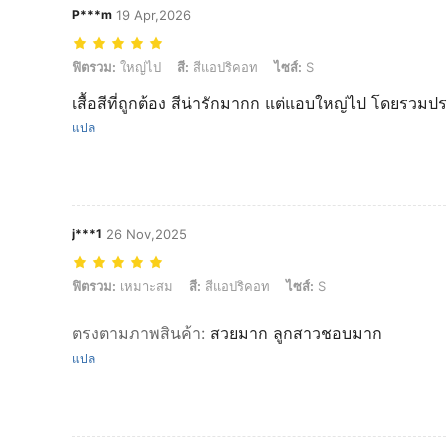
P***m
19 Apr,2026
ฟิตรวม: ใหญ่ไป, สี: สีแอปริคอท, ไซส์: S
ฟิตรวม:
ใหญ่ไป
สี:
สีแอปริคอท
ไซส์:
S
เสื้อสีที่ถูกต้อง สีน่ารักมากก แต่แอบใหญ่ไป โดยรวมป
แปล
j***1
26 Nov,2025
ฟิตรวม: เหมาะสม, สี: สีแอปริคอท, ไซส์: S
ฟิตรวม:
เหมาะสม
สี:
สีแอปริคอท
ไซส์:
S
ตรงตามภาพสินค้า
:
สวยมาก ลูกสาวชอบมาก
แปล