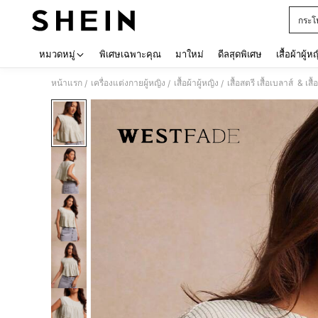
กระโ
Use up 
หมวดหมู่
พิเศษเฉพาะคุณ
มาใหม่
ดีลสุดพิเศษ
เสื้อผ้าผู้ห
หน้าแรก
เครื่องแต่งกายผู้หญิง
เสื้อผ้าผู้หญิง
เสื้อสตรี เสื้อเบลาส์ & เสื้
/
/
/