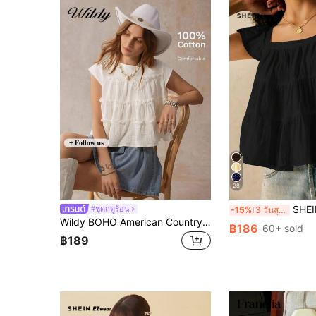
28
SHEIN Frenchy เสื้อ
#ชุดฤดูร้อน
-15%
3 วันสุดท้าย
Wildy BOHO American Country Style Loose White Short Sleeve Office Casual Shirt Western Wear Women Bohemia Boho Women's Babydoll Top White For Women
฿186
60+ sold
฿189