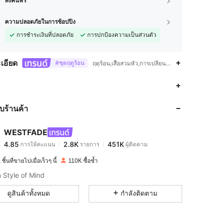
ส่งคืนฟรี
ความปลอดภัยในการช้อปปิ้ง
การชำระเงินที่ปลอดภัย
การปกป้องความเป็นส่วนตัว
เอียด
#ชุดฤดูร้อน
ฤดูร้อน,เสื้อสวมหัว,การเปลี่ยนแปลงขนาดของผ้าหลั
4.85
2.8K
451K
กับร้านค้า
4.85
2.8K
451K
WESTFADE
4.85
2.8K
451K
การให้คะแนน
รายการ
ผู้ติดตาม
a***7
จ่าย
1 วันที่ผ่านมา
ชิ้นที่ขายไปเมื่อเร็วๆ นี้
110K ซื้อซ้ำ
4.85
2.8K
451K
 Style of Mind
ดูสินค้าทั้งหมด
กำลังติดตาม
4.85
2.8K
451K