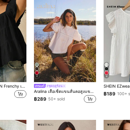
17
4
คอปกพับระบายสีเรียบสำหรับผู้หญิงใส่ในฤดูร้อน
#ชุดฤดูร้อน
Aralina เสื้อเชิ้ตแขนสั้นคอสูงแขนพัฟลายป๊อปลินปักลายเก๋ไก๋สำหรับฤดูใบไม้ร่วง/ฤดูหนาว เหมาะสำหรับใส่ไปทำงานสำหรับผู้หญิงและวันคริสต์มาส เสื้อครอปตุ๊กตาไหลระบายสไตล์แฟรี่คอร์หรูหราสำหรับวันหยุดพักผ่อนและเทศกาล
฿189
100+ s
฿289
50+ sold