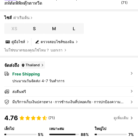
สท์ตัดพิพิทตุ๊กตาทวีด
(71)
ไซส์
ค่าเริ่มต้น
XS
S
M
L
คู่มือไซส์
ตรวจสอบไซส์ของฉัน
ไม่ใช่ขนาดของคุณใช่ไหม？ บอกเรา
จัดส่งถึง
Thailand
Free Shipping
ประมาณวันจัดส่ง:
4-7 วันทำการ
ส่งคืนฟรี
มีบริการเก็บเงินปลายทาง · การชำระเงินที่ปลอดภัย · การปกป้องความเป็นส่วนตัว
4.76
(71)
ดูเพิ่มเติม
เล็กไป
เหมาะสม
ใหญ่ไป
5%
88%
7%