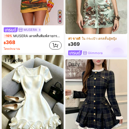
MUSERA
MUSERA เดรสสั้นพิมพ์ลายกราฟิกไม่สมมาตร จับจีบ เอวเข้ารูป สำหรับฤดูใบไม้ผลิ ฤดูร้อน วันหยุดพักผ่อน อิบิซา โบฮีเมียน หรูหรา ลำลอง เทศกาลคาร์นิวัล
-10%
#1 ขายดี
ใน กระเป๋า เดรสสั้นผู้หญิง
368
฿
369
฿
โดยประมาณ
Glimmora