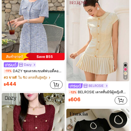
Save ฿55
Dazy
DAZY ชุดเดรสแขนพัฟบอดี้คอนคอกลมลายสก๊อตหรูหราของผู้หญิง ฤดูร้อน
-11%
#3 ขายดี
ใน ซิป เดรสสั้นผู้หญิง
4
444
฿
BELROSIE
BELROSIE เดรสสั้นมินิผู้หญิงสีขาวสำหรับฤดูร้อน สไตล์ฝรั่งเศสวินเทจ Old Money เรียบหรู สำหรับออกเดท ผ้าทวีดต่อลาย กระดุมโลหะ คอกลม แขนกุดเข้ารูปช่วงเอว
-12%
606
฿