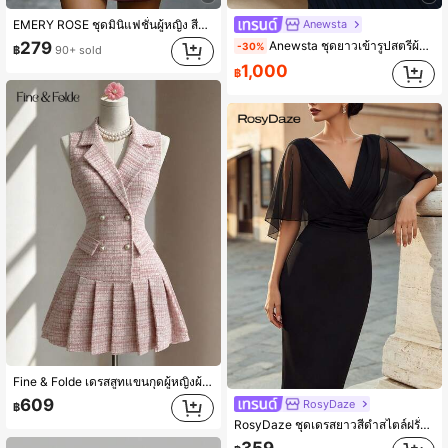
Anewsta
EMERY ROSE ชุดมินิแฟชั่นผู้หญิง สีพื้น คอวี เว้า กระเป๋า แขนกุด
Anewsta ชุดยาวเข้ารูปสตรีผ้าชีฟองคอนทราสท์ที่มีจีบ ชุดเมคซี่ทวีดสตรี
279
-30%
฿
90+ sold
1,000
฿
Fine & Folde เดรสสูทแขนกุดผู้หญิงผ้าทวีดลายสก็อตสีชมพู แต่งจีบชายกระโปรง เอวเข้ารูป สไตล์หรูหราสง่างาม โรแมนติก ประณีต สำหรับฤดูใบไม้ผลิ/ใบไม้ร่วง วันหยุด งานรับปริญญา ไปทำงาน และลุคธุรกิจทางการ
609
RosyDaze
฿
RosyDaze ชุดเดรสยาวสีดำสไตล์ฝรั่งเศสวินเทจหรูหรา, ชุดเดรสผู้หญิงคอวีแขนผ้าชีฟองเคป, ฤดูร้อน ฤดูใบไม้ร่วง และฤดูหนาวสำหรับผู้หญิง ชุดเดรสสีดำ, ชุดเดรสหรูหราสำหรับผู้หญิง, ชุดเดรสวินเทจสำหรับผู้หญิง, ชุดเดรสสีดำสำหรับผู้หญิง, ชุดหรูหราสำหรับผู้หญิง,