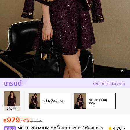
1/7
ชุดเดรสสั้นผู้
แจ็คเก็ตผู้หญิง
หญิง
2
ไอเทม
979
฿
-41%
฿1,669
MOTF PREMIUM ชุดสั้นแขนกุดแถบโซ่คอนทรา
4.76