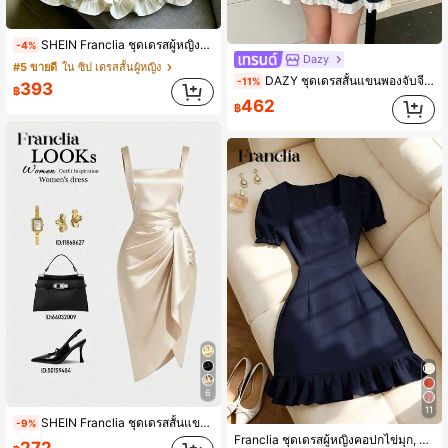
SHEIN Franclia ชุดเดรสผู้หญิงสีพื้นหรูหราแต่งระบาย 3D
-4%
Dazy
#5 ขายดี
ใน ซิป เดรสสั้นผู้หญิง
DAZY ชุดเดรสสั้นแขนพองจับจีบระบายลายแพทเทิร์นสไตล์หรูหราของผู้หญิง, ฤดูใบไม้ร่วง
-11%
393
฿
462
฿
6
11
SHEIN Franclia ชุดเดรสสั้นแขนกุดผ้าซาตินหนา สีไวน์แดง สำหรับผู้หญิง คอเหลี่ยมสไตล์เรโทร เข้ารูปช่วงเอวด้วยจีบสามมิติ ชายกระโปรงไม่สมมาตร ชุดค็อกเทลและเดทหรูหราระดับไฮเอนด์ ชุดเดรสสั้นทรงสลิมเข้ารูป พร้อมพื้นผิวทิ้งตัว
-9%
Franclia ชุดเดรสผู้หญิงคอปกไข่มุก, แขนสั้น คอสี่เหลี่ยม ทรงเอไลน์เข้ารูป สีพื้นสง่างาม เหมาะสำหรับงานเลี้ยง, งานวันเกิด, สวมใส่ในฤดูร้อนและฤดูใบไม้ร่วง, ใส่ในชีวิตประจำวัน, เดินทาง, สตรีท, สีกรมท่า
272