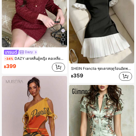
8
Dazy
DAZY เดรสสั้นผู้หญิง คอเหลี่ยม แต่งกระดุมลายสวยหรู เนื้อผ้าดีงาม ใส่ได้ทั้งฤดูใบไม้ร่วงและคริสต์มาส
-34%
399
฿
SHEIN Franclia ชุดเดรสฤดูร้อนอัดพลีทบล็อกสีหรูหรา
359
฿