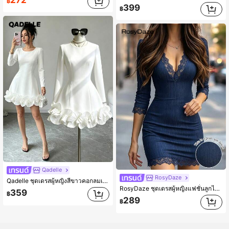
฿
399
฿
Qadelle
RosyDaze
Qadelle ชุดเดรสผู้หญิงสีขาวคอกลมเอวสั้นทรงเอไลน์สำหรับใส่ไปทำงานพร้อมการตกแต่งลูกไม้
RosyDaze ชุดเดรสผู้หญิงแฟชั่นลูกไม้คอวี ยืดหยุ่นสูง แขน 3/4 ทรงเข้ารูป บอดี้คอน ลายพิมพ์
359
฿
289
฿