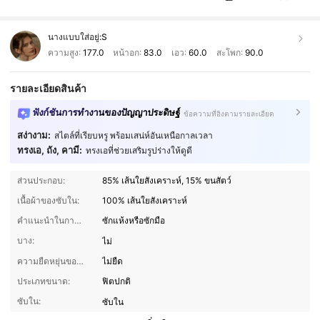
นางแบบใส่อยู่:
S
ความสูง:
177.0
หน้าอก:
83.0
เอว:
60.0
สะโพก:
90.0
รายละเอียดสินค้า
ฟังก์ชันการทำงานของปัญญาประดิษฐ์
ข้อความที่อิงตามรายละเอียด
สง่างาม:
สไตล์ที่เรียบหรู พร้อมเสน่ห์อันเหนือกาลเวลา
ทรงเอ, ถัง, คามี:
ทรงเอที่ช่วยเสริมรูปร่างให้ดูดี
ส่วนประกอบ:
85% เส้นใยสังเคราะห์, 15% ขนสัตว์
เนื้อผ้าของซับใน:
100% เส้นใยสังเคราะห์
คำแนะนำในการดูแล:
ซักแห้งหรือซักมือ
บาง:
ไม่
ความยืดหยุ่นของผ้า:
ไม่ยืด
ประเภทขนาด:
ฟิตปกติ
ซับใน:
ซับใน