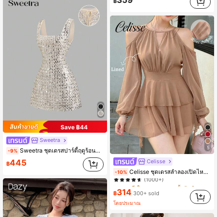
359
฿
Save ฿44
Sweetra
5
Sweetra ชุดเดรสปาร์ตี้ฤดูร้อนดีไซน์คอเหลี่ยมประดับเลื่อมเซ็กซี่ไร้หลัง, สไตล์ฝรั่งเศสสุดหรู
-9%
Celisse
445
฿
#3 ขายดี
ใน ธรรมดา เดรสสั้นผู้หญิง
Celisse ชุดเดรสลำลองเปิดไหล่แขนโคมไฟสีพื้นสง่างามสำหรับผู้หญิง
-10%
(1000+)
#3 ขายดี
#3 ขายดี
ใน ธรรมดา เดรสสั้นผู้หญิง
ใน ธรรมดา เดรสสั้นผู้หญิง
314
(1000+)
(1000+)
฿
300+ sold
#3 ขายดี
ใน ธรรมดา เดรสสั้นผู้หญิง
โดยประมาณ
(1000+)