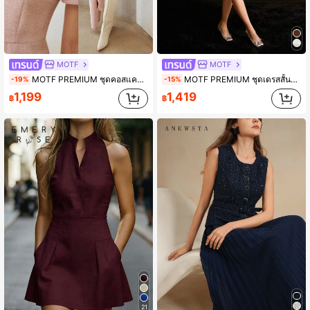
MOTF
MOTF
MOTF PREMIUM ชุดคอสแควร์ปัก ไข่มุก ทวีด ไม่มีเข็มขัด
MOTF PREMIUM ชุดเดรสสั้นไหล่โบว์ปักเลื่อมตัดกัน
-19%
-15%
1,199
1,419
฿
฿
21