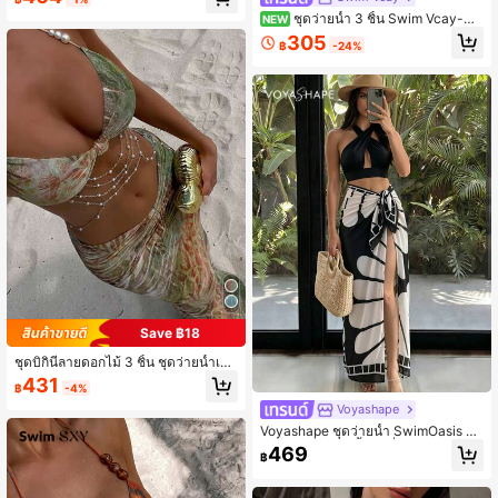
ง, ชุดว่ายน้ำชายหาดแฟชั่นระดับไฮเอ
ชุดว่ายน้ำ 3 ชิ้น Swim Vcay-D
นด์, สิ่งจำเป็นสำหรับวันหยุดพักผ่อนริม
NEW
สำหรับวันหยุดฤดูร้อนและชายหาด ลาย
ทะเลฤดูร้อนของผู้หญิง
305
฿
-24%
เสือดาว ผ้าเท็กซ์เจอร์ประดับเลื่อม เสื้อบิ
กินี่สามเหลี่ยมแบบคล้องคอ เสื้อเกาะอก
แบบคล้องคอ และกางเกงบิกินี่ผูกข้าง ชุ
ดว่ายน้ำเซ็กซี่สำหรับผู้หญิง
Save ฿18
ชุดบิกินี่ลายดอกไม้ 3 ชิ้น ชุดว่ายน้ำเปิ
ดหลังประดับมุกผูกโบว์พร้อมกระโปรงต
431
฿
-4%
าข่าย สำหรับวันพักผ่อน ฤดูร้อน และชา
ยหาด
Voyashape
Voyashape ชุดว่ายน้ำ SwimOasis สำ
หรับผู้หญิง สีดำ เสื้อบิกินี่สายไขว้เว้า แล
469
฿
ะกางเกงบิกินี่ จับคู่กับกระโปรงยาวตาข่
ายลายพิมพ์ ชุดเที่ยวทะเลฤดูร้อนที่หรูห
รา