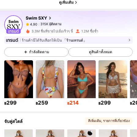
ดูเพิ่มเติม
Swim SXY
315K ผู้ติดตาม
4.90
r***k
จ่าย
1 วันที่ผ่านมา
3.3M ชิ้นที่ขายไปเมื่อเร็วๆ นี้
1.2M ซื้อซ้ำ
ร้านค้านี้ได้รับเลือกให้เป็น
「ร้านเทรนด์」
315K ผู้ติดตาม
4.90
กำลังติดตาม
ดูสินค้าทั้งหมด
315K ผู้ติดตาม
4.90
315K ผู้ติดตาม
4.90
299
259
214
299
2
315K ผู้ติดตาม
4.90
฿
฿
฿
฿
฿
จับคู่สไตล์
สีเพิ่มเติม
, รายการที่เกี่ยวข้อง
315K ผู้ติดตาม
4.90