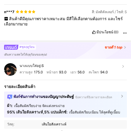
n***7
สี: มัลติคัลเลอร์ / ไซส์: S
สินค้าดีมีคุณภาพราคาเหมาะสม
มีสีให้เลือกตามต้องการ
และไซร์
เลือกมากมาย
มีประโยชน์
(0)
ขายดี
1 top
#ชุดฤดูร้อน
เติมความสดใสให้ฤดูร้อนของคุณ!
นางแบบใส่อยู่:
S
ความสูง:
175.0
หน้าอก:
93.0
เอว:
56.0
สะโพก:
94.0
รายละเอียดสินค้า
ฟังก์ชันการทำงานของปัญญาประดิษฐ์
ข้อความที่อิงตามรายละเอียด
ผ้า:
เนื้อสัมผัสเรียบง่าย จัดแต่งทรงง่าย
315K ผู้ติดตาม
4.90
95% เส้นใยสังเคราะห์,5% แปนเด็กซ์:
เนื้อสัมผัสเรียบเนียน ให้ลุคที่ดูเนี้ยบ
วัสดุ:
เส้นใยสังเคราะห์
315K ผู้ติดตาม
4.90