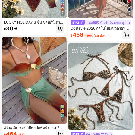
4
5
LUCKY HOLIDAY 3 ชิ้น ชุดบิกินี่เดรส
#ชุดบิกินี่สำหรับวันหยุดฤดูร้อน
ตาข่ายเซ็กซี่, ชุดว่ายน้ำสำหรับวันหยุด
309
Costavie 2026 ฤดูใบไม้ผลิ/ฤดูร้อน มั
฿
ฤดูร้อน
ดย้อมหลากสี พิมพ์ลาย ผูกเชือกถักด้าน
458
฿
-10%
โดยประมาณ
ข้าง ชุดบิกินี่ผู้หญิง ชุด 3 ชิ้น เดรสยาวก
ลวง
4
3ชิ้น/เซ็ต ชุดบิกินี่คอปกพิมพ์ลายเปลือก
หอยไล่ระดับสีพร้อมกระโปรงยาวผ่าข้า
464
Swim Vcay
฿
-1%