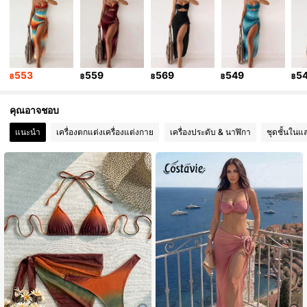
315K ผู้ติดตาม
4.90
315K ผู้ติดตาม
4.90
553
559
569
549
5
฿
฿
฿
฿
฿
315K ผู้ติดตาม
4.90
คุณอาจชอบ
แนะนำ
เครื่องตกแต่งเครื่องแต่งกาย
เครื่องประดับ & นาฬิกา
ชุดชั้นในแ