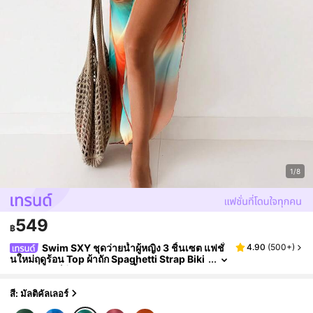
1/8
549
฿
Swim SXY ชุดว่ายน้ำผู้หญิง 3 ชิ้นเซต แฟชั่
4.90
(
500+
)
นใหม่ฤดูร้อน Top ผ้าถัก Spaghetti Strap Biki
ni ผลเบลนด์สี กางเกงชุดว่ายน้ำผูกข้าง และ ชุด
คลุมชายหาด
สี: มัลติคัลเลอร์