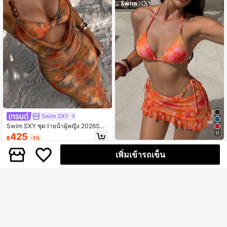
Swim SXY
Swim SXY ชุดว่ายน้ำผู้หญิง 2026SS
ฤดูใบไม้ผลิ/ฤดูร้อน ลายโบโฮ พรีเมียมห
11
425
฿
-1%
รูหรา สำหรับพักผ่อนชายหาดและริมทะ
เล สไตล์ลำลอง
#ชุดฤดูร้อน
เพิ่มเข้ารถเข็น
Swim SXY ชุดบิกินี่ 3 ชิ้นสำหรับผู้หญิง
ลายดอกไม้พิมพ์แบบสุ่ม คอวี คอคล้อง
359
฿
ผูกคอ เซ็กซี่ สำหรับฤดูร้อน พร้อมกระโป
รงคลุม