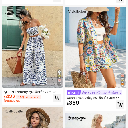
นกุดผ่าสูงพิมพ์ลายพืชเขตร้อน และกางเ
หรับวันหยุดฤดูร้อนของผู้หญิง
กงขาบาน เอวยืด
17
SHEIN Frenchy ชุดเซ็ตเสื้อครอปสายเ
#บรรยากาศวันหยุดพักผ่อน
422
ดี่ยวพิมพ์ลายต้นไม้สำหรับผู้หญิงและกา
฿
-10%
ล่าสุด 4 ชม
Vivid Eden 2ชิ้น/ชุด เสื้อเชิ้ตพิมพ์ลาย
งเกงขาบานแฟชั่น 2 ชิ้น
โดยประมาณ
359
ลำลองผู้หญิงและกางเกงขาสั้น ชุดไปเที่
฿
ยวชายหาด, ชุดฤดูร้อนสำหรับผู้หญิง, ชุ
ดฤดูใบไม้ผลิสำหรับผู้หญิง, วันหยุด,, อีส
เตอร์, ชุดไปเที่ยวสำหรับผู้หญิง