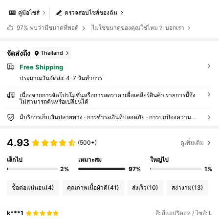
คู่มือไซส์
ตรวจสอบไซส์ของฉัน
ไม่ใช่ขนาดของคุณใช่ไหม？ บอกเรา
97%
พบว่ามีขนาดที่พอดี
จัดส่งถึง
Thailand
Free Shipping
ประมาณวันจัดส่ง:
4-7 วันทำการ
เนื่องจากการจัดโปรโมชั่นหรือการลดราคาเพื่อเคลียร์สินค้า รายการนี้จึง
ไม่สามารถคืนหรือเปลี่ยนได้
มีบริการเก็บเงินปลายทาง · การชำระเงินที่ปลอดภัย · การปกป้องความเป็นส่วนตัว
4.93
(500+)
ดูเพิ่มเติม
เล็กไป
เหมาะสม
ใหญ่ไป
2%
97%
1%
ซื้อต่อแน่นอน
(4)
คุณภาพเนื้อผ้าดี
(41)
ส่งเร็ว
(10)
สง่างาม
(13)
k***1
สี: สีแอปริคอท / ไซส์: L