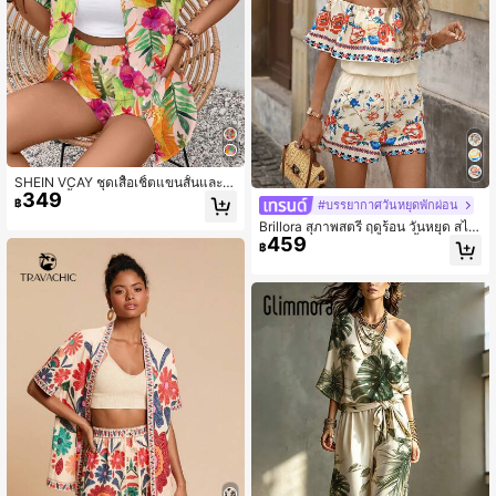
SHEIN VCAY ชุดเสื้อเชิ้ตแขนสั้นและก
349
างเกงขาสั้นทรงหลวมพิมพ์ลายเขตร้อน
฿
#บรรยากาศวันหยุดพักผ่อน
ของผู้หญิงสำหรับวันหยุดและการพักผ่อ
Brillora สุภาพสตรี ฤดูร้อน วันหยุด สไต
น
459
ล์ พิมพ์ลาย ดอกไม้ นัวเนีย เสื้อปาดไหล่
฿
และ กางเกงขาสั้น ลำลอง 2 ชิ้น