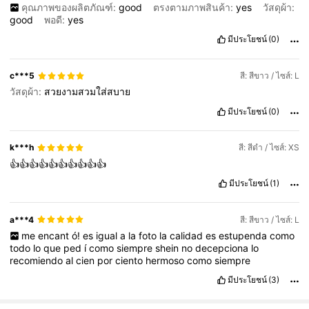
คุณภาพของผลิตภัณฑ์:
good
ตรงตามภาพสินค้า:
yes
วัสดุผ้า:
good
พอดี:
yes
มีประโยชน์
(0)
c***5
สี: สีขาว / ไซส์: L
วัสดุผ้า:
สวยงามสวมใส่สบาย
มีประโยชน์
(0)
k***h
สี: สีดำ / ไซส์: XS
👍👍👍👍👍👍👍👍👍👍
มีประโยชน์
(1)
a***4
สี: สีขาว / ไซส์: L
me
encant
ó!
es
igual
a
la
foto
la
calidad
es
estupenda
como
todo
lo
que
ped
í
como
siempre
shein
no
decepciona
lo
recomiendo
al
cien
por
ciento
hermoso
como
siempre
มีประโยชน์
(3)