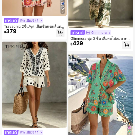
7
#ระเบียงชิลล์
Travachic 2ชิ้น/ชุด เสื้อเชิ้ตแขนสั้นทอ
379
ลายหลวมสำหรับผู้หญิงและกางเกงขาสั้
฿
Glimmora
นเอวสูงทรงหลวม, สไตล์วันหยุด, พิมพ์ล
Glimmora ชุด 2 ชิ้น เสื้อคอไม่สมมาตร
ายทอ, ชุดลำลองสำหรับพักผ่อนช่วงฤดูร้
429
พิมพ์ลายพืชสีเขียวและกางเกงขากว้าง
อนสำหรับผู้หญิง, ชุดพักผ่อนชายหาดโบ
฿
สไตล์โบฮีเมียนวินเทจสำหรับวันหยุด ชุ
ฮีเมียน, โบโฮชิค, ชุดเทศกาลวันหยุด, ชุ
ดลำลองสำหรับเดินทางท่องเที่ยวฤดูร้อ
ดชายหาดสำหรับผู้หญิง, ชุดฤดูร้อนสำห
นสำหรับผู้หญิง
รับผู้หญิง, ชุดรับปริญญา, ชุดวันเกิดสำห
รับผู้หญิง, สิ่งจำเป็นสำหรับชายหาด, เห
มาะสำหรับเดทในวันหยุด, ชายามบ่าย,
ฤดูแต่งงาน, ล่องเรือพักผ่อนที่ชายหาด,
ทริปพักผ่อนบนถนนในเมือง, พักผ่อนสไ
ตล์โบโฮ, เทศกาลดนตรี, เสื้อผ้าหรูหรา
สำหรับผู้หญิง
#ระเบียงชิลล์