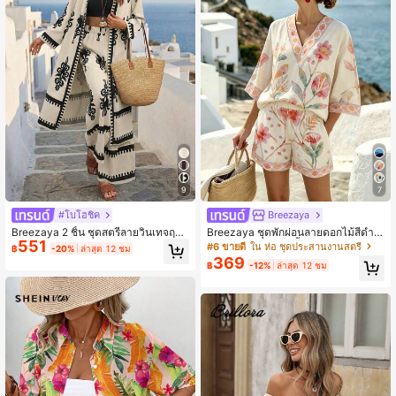
9
7
#โบโฮชิค
Breezaya
Breezaya 2 ชิ้น ชุดสตรีลายวินเทจฤดูใ
Breezaya ชุดพักผ่อนลายดอกไม้สีดำ &
551
บไม้ร่วง
ขาว สำหรับผู้หญิง เสื้อคอวีหลวม + กาง
#6 ขายดี
ใน ห่อ ชุดประสานงานสตรี
฿
-20%
ล่าสุด 12 ชม
เกงขาสั้นเอวสูง ชุดลำลองสองชิ้นสำหรั
369
฿
-12%
ล่าสุด 12 ชม
บฤดูร้อน