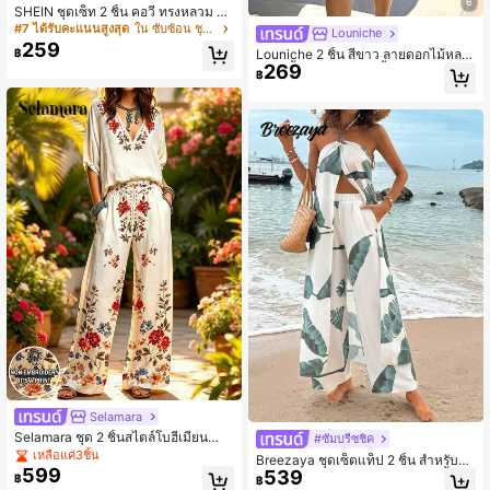
6
SHEIN ชุดเซ็ท 2 ชิ้น คอวี ทรงหลวม ลา
ยพิมพ์ ทรงเอ สำหรับฤดูร้อน เหมาะสำห
#7 ได้รับคะแนนสูงสุด
ใน ซับซ้อน ชุดประสานงานสตรี
Louniche
รับชายหาด, วันหยุดสบายๆ, ท่องเที่ยว,
259
฿
Louniche 2 ชิ้น สีขาว ลายดอกไม้หลา
กิจกรรมกลางแจ้ง, เดินทาง, มินิมอล
269
กสี - เสื้อเบลเซอร์แขนสั้นและกางเกงขา
฿
สั้น, กระดุมสีทอง, สไตล์โบฮีเมียนสำหรั
บใส่ในชีวิตประจำวัน, ออกไปเที่ยวแบบ
สบายๆ และวันหยุดฤดูใบไม้ผลิ/ฤดูร้อน
Selamara
Selamara ชุด 2 ชิ้นสไตล์โบฮีเมียนสำห
#ซัมบรีซชิค
รับวันหยุดชายหาด ลายดอกไม้สีแดง ข
เหลือแค่3ชิ้น
Breezaya ชุดเซ็ตแท็ป 2 ชิ้น สำหรับฤดู
าว น้ำเงิน เสื้อผู้หญิงทรงหลวมไหล่ตก ค
599
539
ใบไม้ผลิและฤดูร้อน ประกอบด้วยเสื้อแข
฿
฿
อวีลึก แขนยาวปานกลาง ชุดลำลองสำ