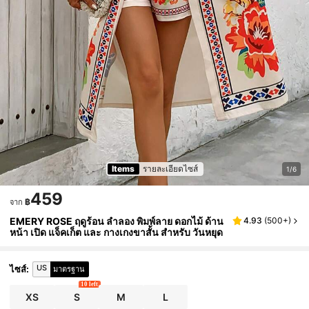
Items
รายละเอียดไซส์
1/6
459
฿
จาก
EMERY ROSE ฤดูร้อน ลำลอง พิมพ์ลาย ดอกไม้ ด้าน
4.93
(
500+
)
หน้า เปิด แจ็คเก็ต และ กางเกงขาสั้น สำหรับ วันหยุด
US
ไซส์
:
มาตรฐาน
10 left
XS
S
M
L