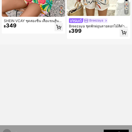
7
Breezaya
SHEIN VCAY ชุดสองชิ้น เสื้อแขนสั้นพิ
349
มพ์ลายพืชเขตร้อน และกางเกงขาสั้นแ
Breezaya ชุดพักผ่อนลายดอกไม้สีดำ &
฿
บบหลวม สำหรับผู้หญิง
399
ขาวสำหรับผู้หญิง เสื้อคอวีหลวม + กางเ
฿
กงขาสั้นเอวสูง ชุดลำลอง 2 ชิ้นสำหรับฤ
ดูร้อน