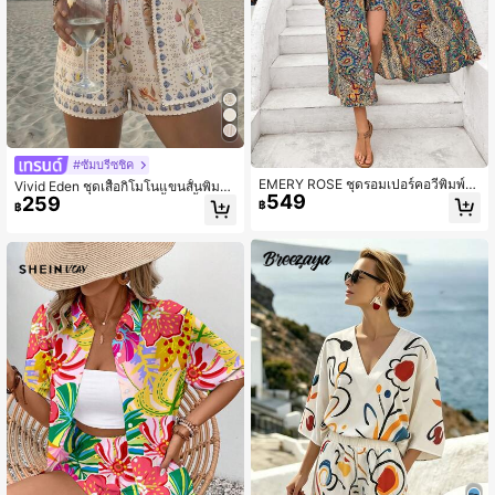
#ซัมบรีซชิค
EMERY ROSE ชุดรอมเปอร์คอวีพิมพ์ล
Vivid Eden ชุดเสื้อกิโมโนแขนสั้นพิมพ์
549
าย Paisley สไตล์วันหยุดของผู้หญิง
259
ลายดอกไม้และกางเกงขาสั้น 2 ชิ้น สำห
฿
฿
รับวันหยุดพักผ่อนของผู้หญิง