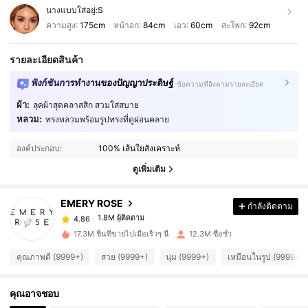
นางแบบใส่อยู่:
S
ความสูง:
175cm
หน้าอก:
84cm
เอว:
60cm
สะโพก:
92cm
รายละเอียดสินค้า
ฟังก์ชันการทำงานของปัญญาประดิษฐ์
ข้อความที่อิงตามรายละเอียด
ผ้า:
ลุคผ้าสุดคลาสสิก สวมใส่สบาย
หลวม:
ทรงหลวมพร้อมรูปทรงที่ดูผ่อนคลาย
1.8M ผู้ติดตาม
4.86
องค์ประกอบ:
100% เส้นใยสังเคราะห์
1.8M ผู้ติดตาม
4.86
ดูเพิ่มเติม
EMERY ROSE
กำลังติดตาม
1.8M ผู้ติดตาม
4.86
l***3
จ่าย
1 วันที่ผ่านมา
17.3M ชิ้นที่ขายไปเมื่อเร็วๆ นี้
12.3M ซื้อซ้ำ
1.8M ผู้ติดตาม
4.86
คุณภาพดี (9999+)
สวย (9999+)
นุ่ม (9999+)
เหมือนในรูป (9999+)
คุณอาจชอบ
1.8M ผู้ติดตาม
4.86