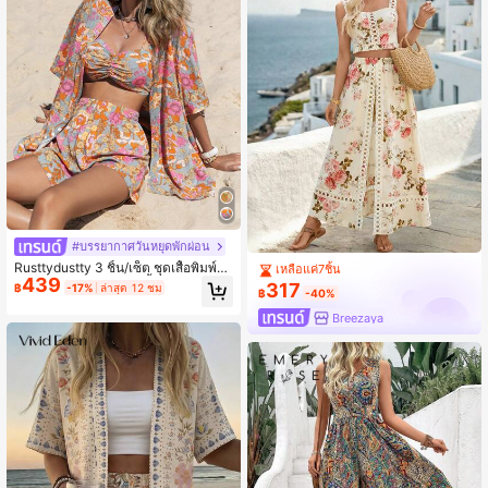
#บรรยากาศวันหยุดพักผ่อน
Rusttydustty 3 ชิ้น/เซ็ต ชุดเสื้อพิมพ์ลา
เหลือแค่7ชิ้น
439
ยดอกไม้สำหรับผู้หญิง, เสื้อคาร์ดิแกนแ
317
฿
-17%
ล่าสุด 12 ชม
฿
-40%
ละกางเกงขาสั้น, ชุดชายหาดแขนสั้นสไ
ตล์โบฮีเมียนสำหรับเทศกาลดนตรีวันหยุ
Breezaya
ดพักผ่อนที่ชายหาดหรูหรา