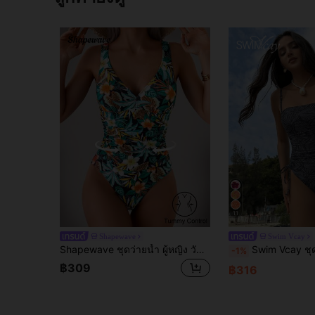
11
Shapewave
Swim Vcay
Shapewave ชุดว่ายน้ำ ผู้หญิง วันพีซ ทรอปิคอล พิมพ์ พืช รัดหน้าท้อง พร้อม สายรัดกว้าง
Swim Vcay ชุดว่ายน้ำวันพีซพิมพ์ลายสำหรับผู้หญิ
-1%
฿309
฿316