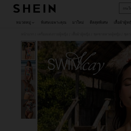
กระโ
Use up 
หมวดหมู่
พิเศษเฉพาะคุณ
มาใหม่
ดีลสุดพิเศษ
เสื้อผ้าผู้ห
หน้าแรก
เครื่องแต่งกายผู้หญิง
เสื้อผ้าผู้หญิง
ชุดชายหาดผู้หญิง
ชุดว
/
/
/
/