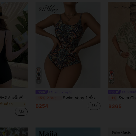
4
Swim Vcay
#ฮาวายเอ
DAZY ชุดว่ายน้ำวันพีซสีดำเซ็กซี่สำหรับผู้หญิง ชุดชายหาดฤดูร้อน
Swim Vcay 1 ชิ้น ชุดว่ายน้ำแบบหนึ่งชิ้นสำหรับผู้หญิงพิมพ์ลายดอกไม้แบบผูกหน้า สไตล์รีสอร์ท
Swim Chiccia ชุดว่ายน้ำวันพีซพิมพ์
-15%
2 วันสุดท้าย
-1%
งชิ้นเดียว
฿254
฿365