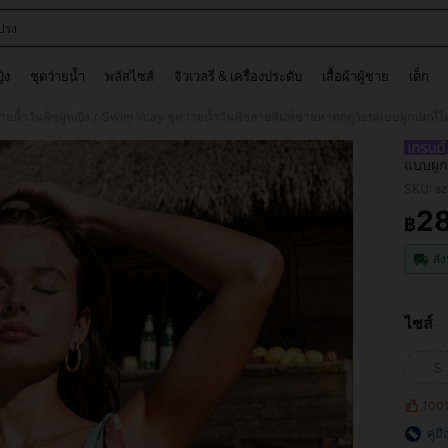
ปรง
and down arrow keys to navigate search การค้นหาล่าสุด and ค้นหา. Press Enter to
ญิง
ชุดว่ายน้ำ
พลัสไซส์
จิวเวลรี่ & เครื่องประดับ
เสื้อผ้าผู้ชาย
เด็ก
่ายน้ำวันพีซผู้หญิง
Swim Vcay ชุดว่ายน้ำวันพีซลายพิมพ์ชายหาดฤดูร้อนแบบผูกปมที่ไห
/
แบบผูก
SKU: s
2
฿
PR
ส่ง
ไซส์
S
100
คู่ม