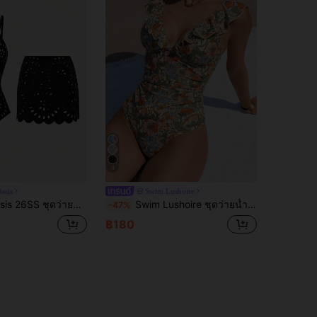
4
asis
Swim Lushoire
เข้าชุด BOHO สง่างามสำหรับผู้ใหญ่, รีสอร์ทริมชายหาดฤดูใบไม้ผลิ/ฤดูร้อน
Swim Lushoire ชุดว่ายน้ำวันพีซผู้หญิงลายดอกไม้พิมพ์สุ่ม ระบาย ผูกเอว เหมาะสำหรับชุดเที่ยวทะเลฤดูร้อน
-47%
฿180