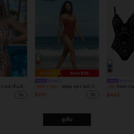
Save ฿38
Maija
Swim O
อสายหนา ว่ายน้ำชายหาดฤดูร้อนน่ารัก เทศกาลเบาะโบโฮ
Maija ชุดว่ายน้ำวันพีซสีพื้นแบบกลวงออกปรับได้สำหรับผู้หญิง
Swim Oasis 26SS ชุดว่ายน้ำวันพีซกระโปรง
-12%
2 วันสุดท้าย
-1%
฿281
฿445
ดูเพิ่ม