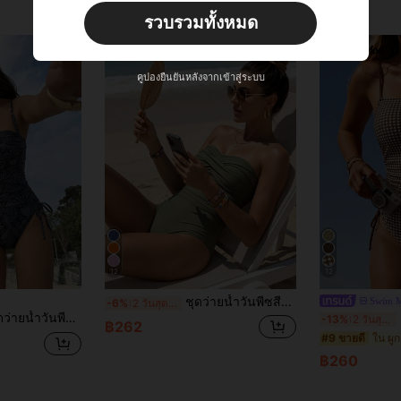
ผู้ใช้ใหม่
รวบรวมทั้งหมด
22
คูปองสินค้า
%OFF
คำสั่งซื้อ ฿2,534+
จำกัดเวลา
คูปองยืนยันหลังจากเข้าสู่ระบบ
12
12
ชุดว่ายน้ำวันพีซสีพื้นหรูหรา เปิดหลัง เซ็กซี่ เหมาะสำหรับวันหยุดพักผ่อน ชายหาด ฤดูร้อน และใส่ที่รีสอร์ท
Swim 
-6%
2 วันสุดท้าย
ง สำหรับวันหยุดพักผ่อนและปาร์ตี้ชายหาด
S
-13%
2 วันสุดท้าย
฿262
ใน ผูก
#9 ขายดี
฿260