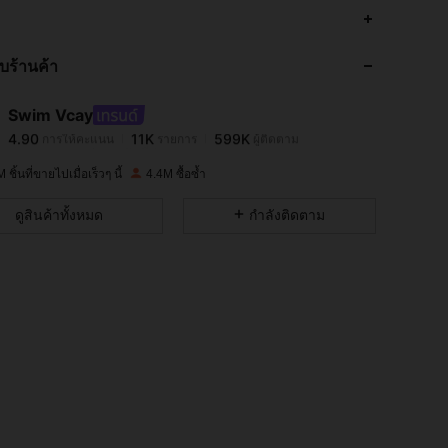
4.90
11K
599K
กับร้านค้า
4.90
11K
599K
Swim Vcay
4.90
11K
599K
การให้คะแนน
รายการ
ผู้ติดตาม
a***w
จ่าย
1 วันที่ผ่านมา
 ชิ้นที่ขายไปเมื่อเร็วๆ นี้
4.4M ซื้อซ้ำ
4.90
11K
599K
ดูสินค้าทั้งหมด
กำลังติดตาม
4.90
11K
599K
4.90
11K
599K
4.90
11K
599K
4.90
11K
599K