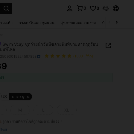
0
0
 select.
รองเท้า
กางเกงในและชุดนอน
สุขภาพและความงาม
บ้านและที่อยู่อาศัย
ล่
Swim Vcay ชุดว่ายน้ำวันพีซลายพิมพ์ชายหาดฤดูร้อน
ปมที่ไหล่
z25093015224597858
(1000+ รีวิว)
89
ICE AND AVAILABILITY
ฟรี
US
มาตรฐาน
M
L
XL
%
ลูกค้า รายคิดว่าไซส์ถูกต้องตามที่แจ้ง
ือไซส์