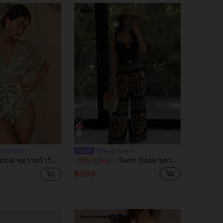
ียนชาร์ม
Swim Oasis
ลาย BOHO ลายตาข่ายควบคุมหน้าท้องสำหรับผู้หญิงสไตล์อเมริกาใต้
Swim Oasis ชุดว่ายน้ำ 2 ชิ้นสำหรับผู้หญิงฤดูร้อน พร้อมเสื้อท่อนบนแบบรูดขอบ, ตกแต่งด้วยเปลือกหอย, กางเกงขายาวพิมพ์ลายสุ่ม, สำหรับวันหยุดพักผ่อนที่ชายหาด
-15%
2 วันสุดท้าย
฿509