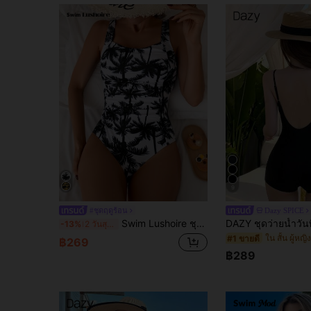
9
#ชุดฤดูร้อน
Dazy SPICE
Swim Lushoire ชุดว่ายน้ำหญิงพิมพ์ต้นปาล์มเขตร้อน ติดปม คอเว้า สายกว้าง ชุดว่ายน้ำวันหยุดบนชายหาดแบบพับตีนเป็นเกลียวชิ้นเดียว ฤดูใบไม้ผลิ/ฤดูร้อน
-13%
2 วันสุดท้าย
ใน สั้น ผู้หญิ
#1 ขายดี
฿269
฿289