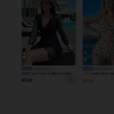
11
#เอวสูงฤดูร้อน
Swim Mod
DAZY ชุดว่ายน้ำวันพีซคอ halter สีพื้นสำหรับฤดูร้อน, ชุดสำหรับผู้หญิงใส่ไปเที่ยวทะเล
Swim Mod ชุดว่ายน้ำชิ้นเดียว ไร้ตะขอ พิมพ์ไม่แน่นอน เสื้
-1%
฿539
฿316