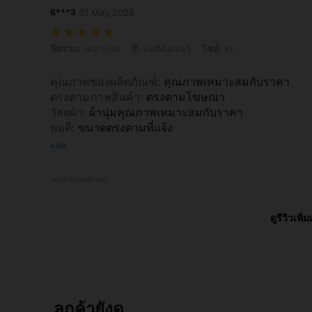
6***3
31 May,2026
ฟิตรวม: เหมาะสม, สี: มัลติคัลเลอร์, ไซส์: XL
ฟิตรวม:
เหมาะสม
สี:
มัลติคัลเลอร์
ไซส์:
XL
คุณภาพของผลิตภัณฑ์
:
คุณภาพเหมาะสมกับราคา
ตรงตามภาพสินค้า
:
ตรงตามโฆษณา
วัสดุผ้า
:
ผ้านุ่มคุณภาพเหมาะสมกับราคา
พอดี
:
ขนาดตรงตามที่แจ้ง
แปล
จากรายการเดียวกัน
ดูรีวิวเพิ่ม
ลูกค้ายังดู