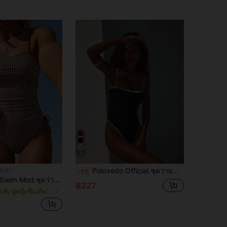
9
Polovedo Official ชุดว่ายน้ำวันพีซผู้หญิงแบบเกาะอก สีดำ สไตล์หรูหรา ลำลอง เซ็กซี่ เหมาะสำหรับฤดูใบไม้ผลิและฤดูร้อน เหมาะสำหรับเที่ยวชายหาด ปาร์ตี้ และเดท ชุดรีสอร์ท
Mod
-1%
wim Mod ชุดว่ายน้ำวันพีซผู้หญิงน่ารัก สไตล์ลำลองสำหรับวันหยุด ลายดอกไม้เล็กๆ พิมพ์แบบสุ่ม สำหรับออกไปเที่ยวและชายหาด แบบผูกเชือกเอวเข้ารูป เปิดหลัง
฿227
กลับ ผู้หญิงชิ้นเดียว