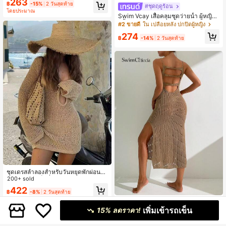
263
Cover Up Fringe Halter คอ Tie-Up
฿
-15%
2 วันสุดท้าย
#ชุดฤดูร้อน
Cover Up Dress
โดยประมาณ
Swim Vcay เสื้อคลุมชุดว่ายน้ำ ผู้หญิง
สีพื้น กลวงออก ถักนิตติ้ง โชว์หลัง ผ่าสูง
#2 ขายดี
ใน เปลือยหลัง ปกปิดผู้หญิง
274
฿
-14%
2 วันสุดท้าย
ชุดเดรสลำลองสำหรับวันหยุดพักผ่อนริม
ชายหาดสุดเซ็กซี่แบบกลวงออกใหม่สำ
200+ sold
หรับผู้หญิง, ชุดเดรสสเวตเตอร์ถักแขนบ
422
฿
-8%
2 วันสุดท้าย
านสั้น, เหมาะสำหรับฤดูใบไม้ผลิ ฤดูร้อ
น และฤดูใบไม้ร่วง
#ชุดฤดูร้อน
เพิ่มเข้ารถเข็น
15% ลดราคา!
Swim Chiccia ชุดคลุมลายเปิดกลับผู้ห
322
ญิงสำหรับชายหาด สายเดี่ยว ชุดคลุมตั
฿
-15%
2 วันสุดท้าย