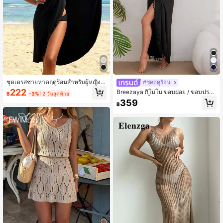
ชุดเดรสชายหาดฤดูร้อนสำหรับผู้หญิง -
#ชุดฤดูร้อน
ชุดเดรสสีดำแบบสบายๆ ไม่มีแขน พร้อ
222
Breezaya กิโมโน ขอบฝอย / ขอบประดั
฿
-3%
2 วันสุดท้าย
มสายปรับได้ ผ้าผสมโพลีเอสเตอร์และส
บพู่ พันชายเสื้อ
359
แปนเด็กซ์ เหมาะสำหรับการอาบแดดแ
฿
ละวันหยุดชายหาด สไตล์โบโฮชิค