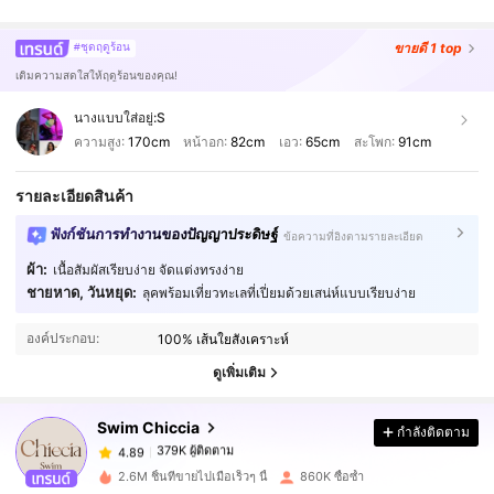
ขายดี
1 top
#ชุดฤดูร้อน
เติมความสดใสให้ฤดูร้อนของคุณ!
นางแบบใส่อยู่:
S
ความสูง:
170cm
หน้าอก:
82cm
เอว:
65cm
สะโพก:
91cm
รายละเอียดสินค้า
ฟังก์ชันการทำงานของปัญญาประดิษฐ์
ข้อความที่อิงตามรายละเอียด
ผ้า:
เนื้อสัมผัสเรียบง่าย จัดแต่งทรงง่าย
ชายหาด, วันหยุด:
ลุคพร้อมเที่ยวทะเลที่เปี่ยมด้วยเสน่ห์แบบเรียบง่าย
379K ผู้ติดตาม
4.89
องค์ประกอบ:
100% เส้นใยสังเคราะห์
379K ผู้ติดตาม
4.89
ดูเพิ่มเติม
Swim Chiccia
กำลังติดตาม
379K ผู้ติดตาม
4.89
0***5
จ่าย
1 วันที่ผ่านมา
2.6M ชิ้นที่ขายไปเมื่อเร็วๆ นี้
860K ซื้อซ้ำ