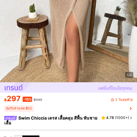
1/4
297
-15%
2 วันสุดท้าย
฿
฿349
สุ่มรับส่วนลด ฿52
Swim Chiccia เดรส เสื้อคลุม สีพื้น พันชาย
4.78
(
1000+
)
เสื้อ