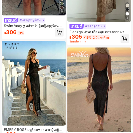
5
4
#เอวสูงฤดูร้อน
Swim Vcay ชุดสำหรับผู้หญิงฤดูร้อน ชุ
#ชุดฤดูร้อน
ดคาฟตานสีพื้นเปิดช่องV-Neck แขนกุ
306
Elenzga เดรส เสื้อคลุม กลวงออก ผ่าสูง
฿
-1%
ดสำหรับผู้หญิง พักผ่อนฤดูร้อน
305
ไม่รวมชุดบิกินี่
฿
-15%
2 วันสุดท้าย
โดยประมาณ
EMERY ROSE ฤดูร้อนชายหาดผู้หญิง's