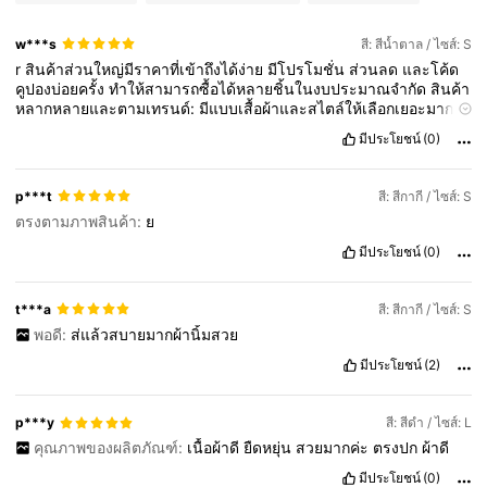
w***s
สี: สีน้ำตาล / ไซส์: S
r
สินค้าส่วนใหญ่มีราคาที่เข้าถึงได้ง่าย
มีโปรโมชั่น
ส่วนลด
และโค้ด
คูปองบ่อยครั้ง
ทำให้สามารถซื้อได้หลายชิ้นในงบประมาณจำกัด
สินค้า
หลากหลายและตามเทรนด์:
มีแบบเสื้อผ้าและสไตล์ให้เลือกเยอะมาก
ตอบโจทย์ความต้องการที่หลากหลายและตามกระแสแฟชั่นได้ทันท่วงที
มีประโยชน์
(0)
ความคุ้มค่า
(สมราคา):
สำหรับสินค้าบางชิ้น
ผู้ซื้อรีวิวว่า
"ตรงปก"
และ
"คุณภาพผ้าโอเค
ใส่สบาย"
เมื่อเทียบกับราคาที่จ่ายไป
ถือว่าคุ้มค่า
มาก
การจัดส่ง:
หลายรีวิวระบุว่า
"จัดส่งเร็ว"
กว่าที่คาดไว้
(บางคนได้
p***t
สี: สีกากี / ไซส์: S
รับภายใน
5
-
7
วันทำการ
แม้จะส่งจากต่างประเทศ)
และมีบริการส่ง
ตรงตามภาพสินค้า:
ย
ถึงบ้านที่สะดวกสบาย
มีประโยชน์
(0)
t***a
สี: สีกากี / ไซส์: S
พอดี:
ส่แล้วสบายมากผ้านิ้มสวย
มีประโยชน์
(2)
p***y
สี: สีดำ / ไซส์: L
คุณภาพของผลิตภัณฑ์:
เนื้อผ้าดี
ยืดหยุ่น
สวยมากค่ะ
ตรงปก
ผ้าดี
มีประโยชน์
(0)