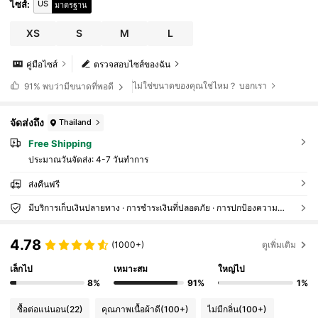
US
ไซส์
:
มาตรฐาน
XS
S
M
L
คู่มือไซส์
ตรวจสอบไซส์ของฉัน
ไม่ใช่ขนาดของคุณใช่ไหม？ บอกเรา
91%
พบว่ามีขนาดที่พอดี
จัดส่งถึง
Thailand
Free Shipping
ประมาณวันจัดส่ง:
4-7 วันทำการ
ส่งคืนฟรี
มีบริการเก็บเงินปลายทาง · การชำระเงินที่ปลอดภัย · การปกป้องความเป็นส่วนตัว
4.78
(1000+)
ดูเพิ่มเติม
เล็กไป
เหมาะสม
ใหญ่ไป
8%
91%
1%
ซื้อต่อแน่นอน
(22)
คุณภาพเนื้อผ้าดี
(100+)
ไม่มีกลิ่น
(100+)