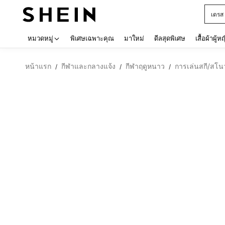
เด็กโ
Use up 
หมวดหมู่
พิเศษเฉพาะคุณ
มาใหม่
ดีลสุดพิเศษ
เสื้อผ้าผู้ห
หน้าแรก
กีฬาและกลางแจ้ง
กีฬาฤดูหนาว
การเล่นสกี/สโนว
/
/
/