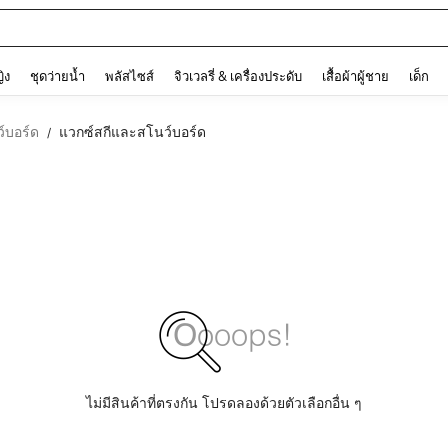
ต
and down arrow keys to navigate search การค้นหาล่าสุด and ค้นหา. Press Enter to
ญิง
ชุดว่ายน้ำ
พลัสไซส์
จิวเวลรี่ & เครื่องประดับ
เสื้อผ้าผู้ชาย
เด็ก
์บอร์ด
แวกซ์สกีและสโนว์บอร์ด
/
ไม่มีสินค้าที่ตรงกัน โปรดลองด้วยตัวเลือกอื่น ๆ