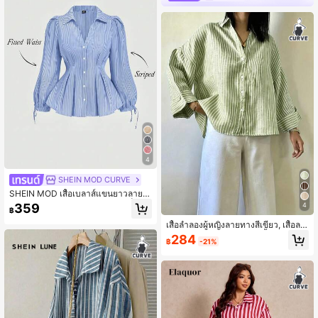
4
SHEIN MOD CURVE
SHEIN MOD เสื้อเบลาส์แขนยาวลายท
างหรูหราสำหรับผู้หญิงไซส์ใหญ่ เข็มขัด
359
4
฿
เอวเข้ารูป แขนพอง เหมาะสำหรับผู้หญิ
ง ช่วยเสริมรูปร่างและดูหรูหรา สำหรับใ
เสื้อลำลองผู้หญิงลายทางสีเขียว, เสื้อลา
ส่ทำงานและใส่ลำลอง
ยทางสีเขียวและสีขาว, คอเสื้อแบบคลา
284
฿
-21%
สสิก, ไหล่ตก, ความยาวแขนถึงข้อมือ, เ
หมาะสำหรับสวมใส่ในฤดูใบไม้ผลิและฤ
ดูใบไม้ร่วง