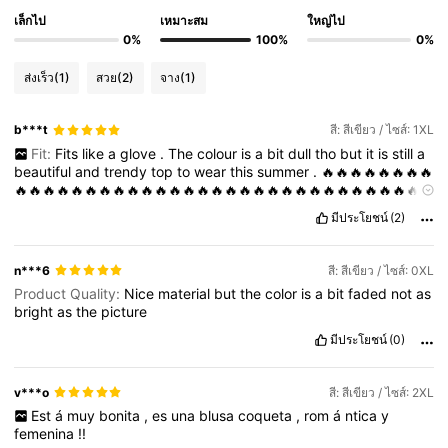
เล็กไป
เหมาะสม
ใหญ่ไป
0%
100%
0%
ส่งเร็ว
(1)
สวย
(2)
จาง
(1)
b***t
สี: สีเขียว / ไซส์: 1XL
Fit:
Fits
like
a
glove
.
The
colour
is
a
bit
dull
tho
but
it
is
still
a
beautiful
and
trendy
top
to
wear
this
summer
.
🔥🔥🔥🔥🔥🔥🔥🔥
🔥🔥🔥🔥🔥🔥🔥🔥🔥🔥🔥🔥🔥🔥🔥🔥🔥🔥🔥🔥🔥🔥🔥🔥🔥🔥🔥🔥🔥
🔥🔥🔥🔥🔥🔥🔥🔥🔥🔥🔥🔥🔥🔥🔥🔥🔥🔥🔥🔥🔥🔥🔥🔥🔥🔥🔥🔥🔥
มีประโยชน์
(2)
🔥🔥🔥🔥🔥🔥🔥🔥🔥🔥🔥🔥🔥🔥
n***6
สี: สีเขียว / ไซส์: 0XL
Product Quality:
Nice
material
but
the
color
is
a
bit
faded
not
as
bright
as
the
picture
มีประโยชน์
(0)
v***o
สี: สีเขียว / ไซส์: 2XL
Est
á
muy
bonita
,
es
una
blusa
coqueta
,
rom
á
ntica
y
femenina
!!