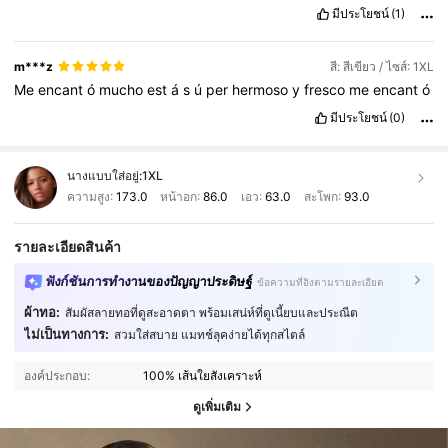
มีประโยชน์
(1)
m***z
สี: สีเขียว / ไซส์: 1XL
Me
encant
ó
mucho
est
á
s
ú
per
hermoso
y
fresco
me
encant
ó
มีประโยชน์
(0)
นางแบบใส่อยู่:
1XL
ความสูง:
173.0
หน้าอก:
86.0
เอว:
63.0
สะโพก:
93.0
รายละเอียดสินค้า
ฟังก์ชันการทำงานของปัญญาประดิษฐ์
ข้อความที่อิงตามรายละเอียด
ผ้าทอ:
สัมผัสลายทอที่ดูสะอาดตา พร้อมเสน่ห์ที่ดูเนี้ยบและประณีต
ไม่เป็นทางการ:
สวมใส่สบาย แมทช์ลุคง่ายได้ทุกสไตล์
องค์ประกอบ:
100% เส้นใยสังเคราะห์
ดูเพิ่มเติม