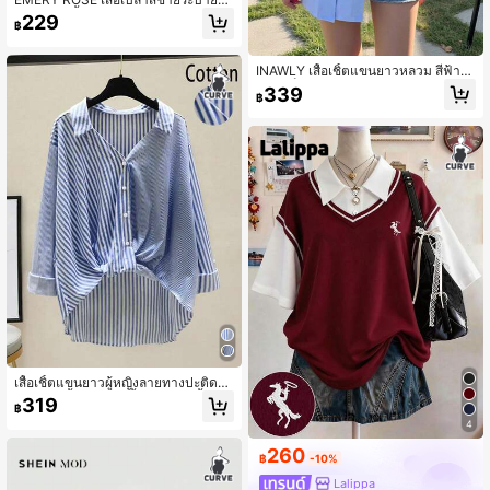
ะดุมหน้าสีพื้นลำลองสำหรับฤดูร้อนไซส์
229
฿
ใหญ่
INAWLY เสื้อเชิ้ตแขนยาวหลวม สีฟ้าอ่
อน มีเข็มขัด ไซส์ใหญ่
339
฿
เสื้อเชิ้ตแขนยาวผู้หญิงลายทางปะติดผ้า
ฝ้ายชายเสื้อพับแขนเสื้อด้านหน้าสั้นด้า
319
฿
นหลังยาวสำหรับวันหยุดลำลอง, ฤดูใบไ
4
ม้ผลิ/ฤดูร้อน
260
฿
-10%
Lalippa