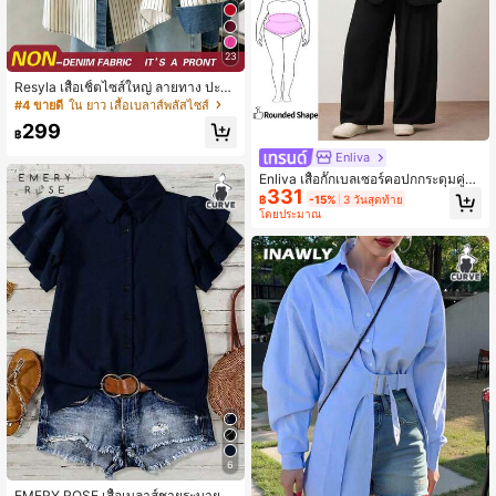
23
Resyla เสื้อเชิ้ตไซส์ใหญ่ ลายทาง ปะติ
ดปะต่อ วินเทจ ลายพิมพ์เทียม สำหรับฤ
#4 ขายดี
ใน ยาว เสื้อเบลาส์พลัสไซส์
ดูร้อน
299
฿
Enliva
Enliva เสื้อกั๊กเบลเซอร์คอปกกระดุมคู่ไซ
331
ส์ใหญ่ ชุดทำงาน ชุดรับปริญญา ชุดกลั
฿
-15%
3 วันสุดท้าย
บโรงเรียน ชุดครูสำหรับผู้หญิงในฤดูใบไ
โดยประมาณ
ม้ร่วง/ฤดูหนาว
6
EMERY ROSE เสื้อเบลาส์ชายระบายกร