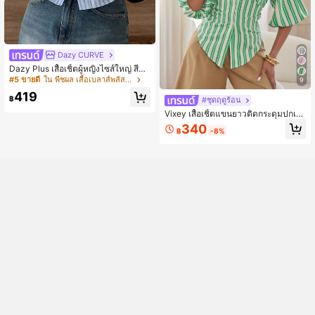
Dazy CURVE
Dazy Plus เสื้อเชิ้ตผู้หญิงไซส์ใหญ่ สีน้ำ
เงิน ลายทาง คอปก แขนยาว ทรงหลวม
#5 ขายดี
ใน พืชผล เสื้อเบลาส์พลัสไซส์
9
สไตล์ลำลอง สำหรับฤดูใบไม้ผลิ ฤดูร้อน
419
และฤดูใบไม้ร่วง
฿
#ชุดฤดูร้อน
Vixey เสื้อเชิ้ตแขนยาวติดกระดุมปกเสื้
อผูกหลัง
340
฿
-8%