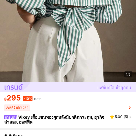
1/5
295
-10%
฿
฿329
เซลล์จำกัดเวลา
Vixey เสื้อแขนพองผูกหลังมีปกติดกระดุม, ธุรกิจ
5.00
(
5
)
ลำลอง, ออฟฟิศ