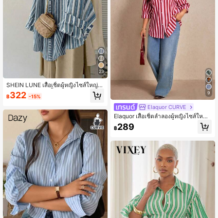
23
SHEIN LUNE เสื้อเชิ้ตผู้หญิงไซส์ใหญ่ สี
ฟ้าอ่อนลายทาง, เสื้อเบลาส์แขนยาวติด
322
9
฿
-15%
กระดุม, สำหรับใส่ในฤดูร้อน สไตล์สมาร์
ทแคชชวล สำหรับทำงานในออฟฟิศ, วิ
Elaquor CURVE
นเทจโบฮีเมียน
Elaquor เสื้อเชิ้ตลำลองผู้หญิงไซส์ใหญ่
แขนสามส่วน ลายทาง กระดุมแถวเดียว
289
฿