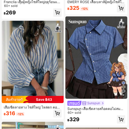
Franclia เสื้อผู้หญิงไซส์ใหญ่ฤดูร้อนแบ
EMERY ROSE เสื้อเบลาส์ผู้หญิงไซส์ให
บสบายๆ สีพื้น แขนพอง ทรงเข้ารูป
60+ sold
ญ่ ลายทาง คอผูกโบว์ แต่งระบาย แขน
325
฿
-12%
พอง สไตล์ลำลอง
269
฿
4
Save ฿43
Sunspun
เสื้อเชิ้ตลายทาง ไซส์ใหญ่ ไหล่ตก คอตั้ง
Sunspun เสื้อเชิ้ตลายสก็อตคอไม่สมมา
กระดุมหน้า ผ้าทอ ความยาวปกติ เหมา
316
ตรแขนสั้นไซส์ใหญ่สำหรับฤดูใบไม้ผลิแ
60+ sold
฿
-12%
ะสำหรับใส่ประจำวัน
ละฤดูร้อน
329
฿