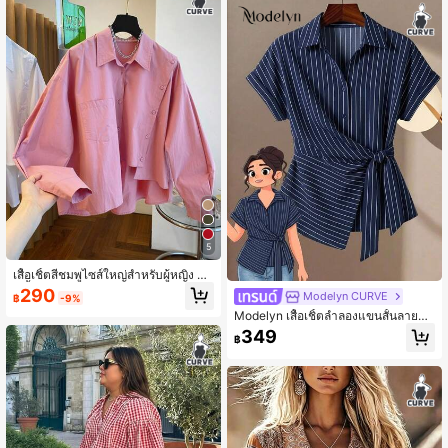
5
เสื้อเชิ้ตสีชมพูไซส์ใหญ่สำหรับผู้หญิง ชา
ยเสื้อไม่สมมาตร แขนยาวไหล่ตก มีกระ
290
Modelyn CURVE
฿
-9%
ดุมและกระเป๋า เสื้อไซส์ใหญ่สำหรับฤดูร้
Modelyn เสื้อเชิ้ตลำลองแขนสั้นลายทา
อน/ฤดูใบไม้ร่วง/ฤดูหนาว สไตล์สบายๆ
งสำหรับผู้หญิงไซส์ใหญ่พิเศษผูกเอว
หรูหรา เรียบง่าย
349
฿