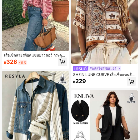
เสื้อเชิ้ตลายสก็อตแขนยาวคอวี กระดุม
ครึ่งตัว สไตล์สตรีทลำลอง สำหรับผู้หญิง
328
฿
-11%
ไซส์โอเวอร์ไซส์ สีแดง ฤดูใบไม้ผลิ/ฤดูร้
อน
#พลัสไซส์ซัมเมอร์
SHEIN LUNE CURVE เสื้อเชิ้ตแขนสั้น
พิมพ์ลายสไตล์ตะวันตกวินเทจไซส์ใหญ่
229
฿
สำหรับผู้หญิง, เสื้อหลวมลำลองฤดูร้อนป
กคอเสื้อกระดุมเดี่ยว, เสื้อพิมพ์ลายสัตว์,
พิมพ์ลายเพสลีย์, เสื้อพิมพ์ลายโบฮีเมียน,
สำหรับวันหยุดพักผ่อน, อเนกประสงค์, ใ
ช้ประจำวัน, เดินทาง, เทศกาล, เสื้อใหม่
ฤดูร้อน