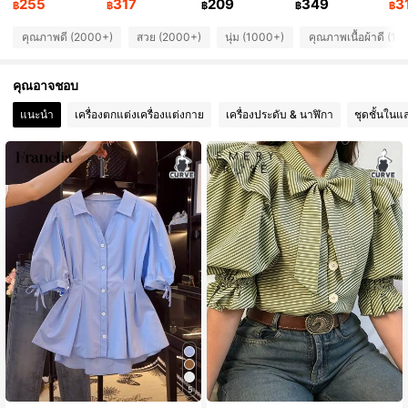
255
317
209
349
3
230K ผู้ติดตาม
฿
฿
฿
฿
฿
4.81
คุณภาพดี (2000+)
สวย (2000+)
นุ่ม (1000+)
คุณภาพเนื้อผ้าดี (1
230K ผู้ติดตาม
4.81
คุณอาจชอบ
230K ผู้ติดตาม
4.81
แนะนำ
เครื่องตกแต่งเครื่องแต่งกาย
เครื่องประดับ & นาฬิกา
ชุดชั้นในแ
230K ผู้ติดตาม
4.81
5