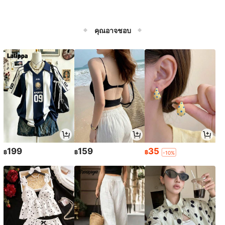
คุณอาจชอบ
199
159
35
฿
฿
฿
-10%