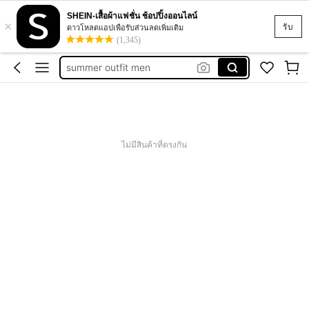
SHEIN-เสื้อผ้าแฟชั่น ช้อปปิ้งออนไลน์
×
สร้อยเข็มขัดแบบเท่ห์
รับ
ดาวโหลดแอปเพื่อรับส่วนลดเพิ่มเติม
(1,345)
เสื้อกางเกงเด็กผู้หญิง
summer outfit men
cat collar
thin robe with lace
สร้อยเข็มขัดแบบเท่ห์
ไม่มีสินค้าที่ตรงกัน
เสื้อกางเกงเด็กผู้หญิง