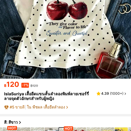
1/4
120
-7%
฿
฿129
IslaSuriya เสื้อยืดแขนสั้นลำลองพิมพ์ลายเชอร์รี่
4.39
(
1000+
)
ลายจุดตัวอักษรสำหรับผู้หญิง
#
5
ขายดี
ใน พืชผล เสื้อยืดลำลอง
สี: สีขาว