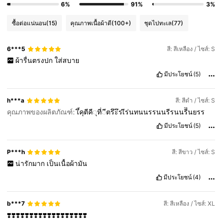
6%
91%
3%
ซื้อต่อแน่นอน
(15)
คุณภาพเนื้อผ้าดี
(100+)
ชุดไปทะเล
(77)
6***5
สี: สีเหลือง / ไซส์: S
ผ้ารื่นตรงปก
ใส่สบาย
มีประโยชน์
(5)
h***a
สี: สีดำ / ไซส์: S
คุณภาพของผลิตภัณฑ์:
เึ้คุตีคี◌ุที่◌ีตรึะึร่เีร่นทนนรรนนรีรนนรีีีนยรร
มีประโยชน์
(5)
P***h
สี: สีขาว / ไซส์: S
น่ารักมาก
เป็นเนื้อผ้ามัน
มีประโยชน์
(4)
b***7
สี: สีเหลือง / ไซส์: XL
❣️❣️❣️❣️❣️❣️❣️❣️❣️❣️❣️❣️❣️❣️❣️❣️❣️❣️