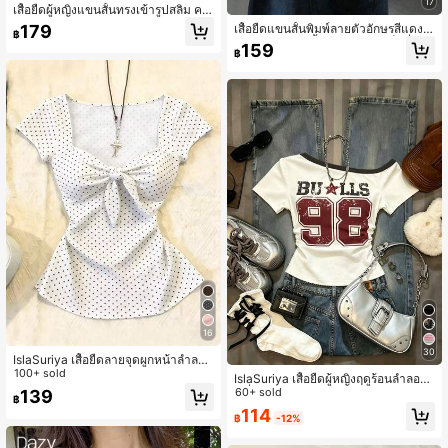
17
เสื้อยืดผู้หญิงแขนสั้นทรงเข้ารูปสลิม คอ
กลม ลายจุดและตัวอักษรหัวใจ สไตล์ Y
179
เสื้อยืดแขนสั้นพิมพ์ลายตัวอักษรสีแดง
฿
2K สีขาว ลำลอง สำหรับฤดูร้อน
สำหรับผู้หญิง, เสื้อครอปดีไซน์เซ็กซี่เข้า
159
฿
รูปสำหรับฤดูร้อน ลำลอง
16
30
IslaSuriya เสื้อยืดลายจุดผูกหน้าลำลอง
สำหรับผู้หญิง, ฤดูร้อน
100+ sold
IslaSuriya เสื้อยืดผู้หญิงฤดูร้อนลำลองแ
ฟชั่นสไตล์อเมริกันสตรีทพิมพ์ตัวอักษรดิ
60+ sold
139
฿
จิทัลคอไม่สมมาตรพลีทเข้ารูป
114
฿
-12%