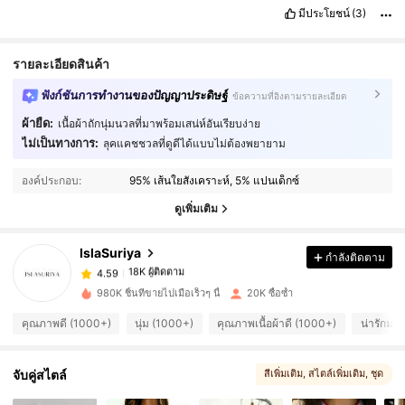
มีประโยชน์
(3)
รายละเอียดสินค้า
ฟังก์ชันการทำงานของปัญญาประดิษฐ์
ข้อความที่อิงตามรายละเอียด
ผ้ายืด:
เนื้อผ้าถักนุ่มนวลที่มาพร้อมเสน่ห์อันเรียบง่าย
ไม่เป็นทางการ:
ลุคแคชชวลที่ดูดีได้แบบไม่ต้องพยายาม
18K ผู้ติดตาม
4.59
องค์ประกอบ:
95% เส้นใยสังเคราะห์, 5% แปนเด็กซ์
18K ผู้ติดตาม
4.59
ดูเพิ่มเติม
IslaSuriya
กำลังติดตาม
18K ผู้ติดตาม
4.59
n***4
จ่าย
1 วันที่ผ่านมา
980K ชิ้นที่ขายไปเมื่อเร็วๆ นี้
20K ซื้อซ้ำ
18K ผู้ติดตาม
4.59
คุณภาพดี (1000+)
นุ่ม (1000+)
คุณภาพเนื้อผ้าดี (1000+)
น่ารักมา
จับคู่สไตล์
18K ผู้ติดตาม
สีเพิ่มเติม
, สไตล์เพิ่มเติม
, ชุด
4.59