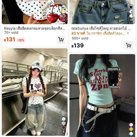
22
28
Resyla เสื้อยืดคอกลมลายจุดบล็อกสีลา
IslaSuriya เสื้อไซส์ใหญ่ ลายดอกไม้ ลำ
ยเชอร์รี่ขนาดใหญ่พิเศษสำหรับผู้หญิง
70+ sold
ลองสำหรับผู้หญิง เสื้อยืดกราฟิก ฤดูร้อน
#3 ขายดี
ใน กราฟิก เสื้อยืดลำลองพื้นฐาน
เสื้อชายหาดสำหรับผู้หญิงฤดูร้อน ของข
500+ sold
131
฿
-12%
วัญสำหรับพี่สาว เสื้อ Y2k
139
฿
9