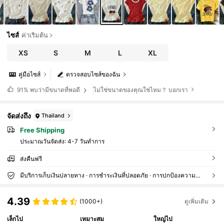
ไซส์
ค่าเริ่มต้น
XS
S
M
L
XL
คู่มือไซส์
ตรวจสอบไซส์ของฉัน
ไม่ใช่ขนาดของคุณใช่ไหม？ บอกเรา
91%
พบว่ามีขนาดที่พอดี
จัดส่งถึง
Thailand
Free Shipping
ประมาณวันจัดส่ง:
4-7 วันทำการ
ส่งคืนฟรี
มีบริการเก็บเงินปลายทาง · การชำระเงินที่ปลอดภัย · การปกป้องความเป็นส่วนตัว
4.39
(1000+)
ดูเพิ่มเติม
เล็กไป
เหมาะสม
ใหญ่ไป