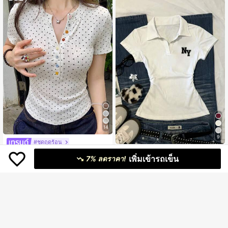
14
9
#ชุดฤดูร้อน
IslaSuriya เสื้อยืดเข้ารูปแขนสั้นพิมพ์ล
DAZY เสื้อยืดลำลองสีขาวลายจุดพิมพ์ล
เพิ่มเข้ารถเข็น
ายตัวอักษรลำลองสำหรับผู้หญิง ฤดูร้อน
100+ sold
7% ลดราคา!
ายทั้งตัว, ตกแต่งกระดุมหลากสี, สไตล์ส
200+ sold
ตรีทสำหรับเทศกาลดนตรีและกีฬา, เสื้อ
159
209
฿
฿
ยืดแขนสั้นเข้ารูปสำหรับผู้หญิง, ฤดูใบไ
ม้ผลิ/ฤดูร้อน