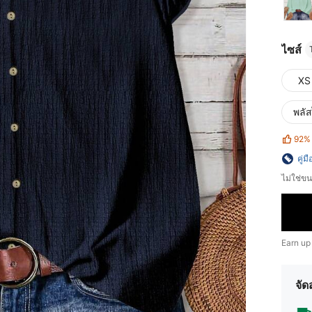
ไซส์
XS
พลัส
92%
คู่ม
ไม่ใช่
Earn up
จัด