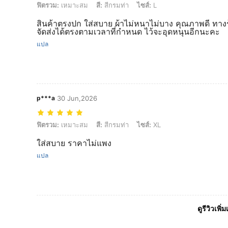
ฟิตรวม: เหมาะสม, สี: สีกรมท่า, ไซส์: L
ฟิตรวม:
เหมาะสม
สี:
สีกรมท่า
ไซส์:
L
สินค้าตรงปก ใส่สบาย ผ้าไม่หนาไม่บาง คุณภาพดี ทาง
จัดส่งได้ตรงตามเวลาที่กำหนด ไว้จะอุดหนุนอีกนะคะ
แปล
p***a
30 Jun,2026
ฟิตรวม: เหมาะสม, สี: สีกรมท่า, ไซส์: XL
ฟิตรวม:
เหมาะสม
สี:
สีกรมท่า
ไซส์:
XL
ใส่สบาย ราคาไม่แพง
แปล
ดูรีวิวเพิ่ม