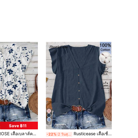
7
Save ฿11
วีแขนสั้นทรงหลวมลำลองหรูหรามาใหม่สำหรับผู้หญิง
Rusticease เสื้อเชิ้ตผ้าฝ้ายมินิมอลลำลองสำหรับผู้หญิง เหมาะสำหรับใส่ในฤดูร้อน
-22%
2 วันสุดท้าย