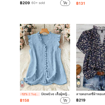
฿209
60+ sold
฿131
6
GlowEve เสื้อผู้หญิงเรียบง่ายที่ชายด้านรีสอร์ทจุดสวิสสีพื้นแพทช์เวิร์กระบายคอแขนกุด
-12%
2 วันสุดท้าย
฿219
฿158