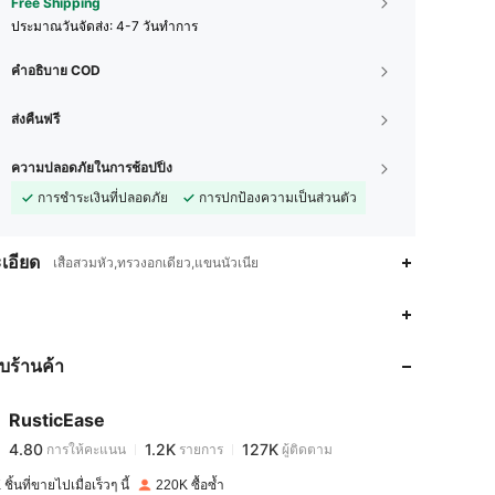
Free Shipping
ประมาณวันจัดส่ง:
4-7 วันทำการ
คำอธิบาย COD
ส่งคืนฟรี
ความปลอดภัยในการช้อปปิ้ง
การชำระเงินที่ปลอดภัย
การปกป้องความเป็นส่วนตัว
เอียด
เสื้อสวมหัว,ทรวงอกเดี่ยว,แขนนัวเนีย
4.80
1.2K
127K
กับร้านค้า
4.80
1.2K
127K
RusticEase
4.80
1.2K
127K
การให้คะแนน
รายการ
ผู้ติดตาม
w***w
จ่าย
1 วันที่ผ่านมา
ชิ้นที่ขายไปเมื่อเร็วๆ นี้
220K ซื้อซ้ำ