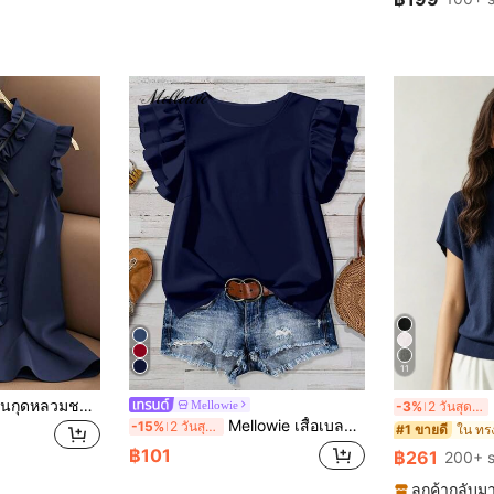
11
Franclia เสื้อคลุมแขนกุดหลวมชายระบายสบาย ๆ เสื้อเชิ้ตผู้หญิงที่สง่างาม เสื้อหลายสีแดงทอ เสื้อผ้าฤดูร้อน
เ
Mellowie
-3%
2 วันสุดท้าย
Mellowie เสื้อเบลาส์คอระบายสีพื้นลำลองสำหรับผู้หญิง เหมาะสำหรับใส่ไปทำงานและในฤดูร้อน
-15%
2 วันสุดท้าย
ใน ทรงป
#1 ขายดี
฿101
฿261
200+ s
ลูกค้ากลับมา