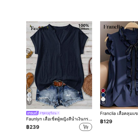
7
10
#ชุดฤดูร้อน
Faunlyn เสื้อเชิ้ตผู้หญิงสีน้ำเงินกรมท่าสไตล์มินิมอลลำลอง เหมาะสำหรับฤดูร้อน
฿129
฿239