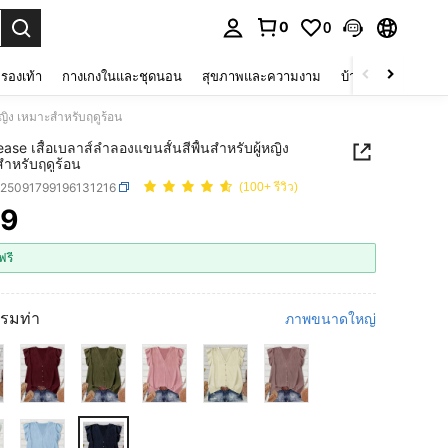
0
0
 select.
รองเท้า
กางเกงในและชุดนอน
สุขภาพและความงาม
บ้านและที่อยู่อาศัย
หญิง เหมาะสำหรับฤดูร้อน
ase เสื้อเบลาส์ลำลองแขนสั้นสีพื้นสำหรับผู้หญิง
ำหรับฤดูร้อน
z25091799196131216
(100+ รีวิว)
39
ICE AND AVAILABILITY
ฟรี
กรมท่า
ภาพขนาดใหญ่