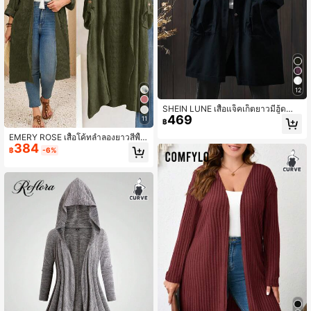
12
SHEIN LUNE เสื้อแจ็คเก็ตยาวมีฮู้ดลำล
469
องไซส์ใหญ่พร้อมกระเป๋าขนาดใหญ่
11
฿
EMERY ROSE เสื้อโค้ทลำลองยาวสีพื้น
384
ไซส์ใหญ่สำหรับวันหยุด
฿
-6%