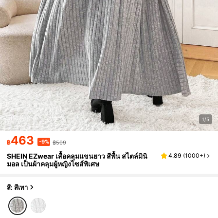
1/5
463
-9%
฿
฿509
SHEIN EZwear เสื้อคลุมแขนยาว สีพื้น สไตล์มินิ
4.89
(
1000+
)
มอล เป็นผ้าคลุมผู้หญิงไซส์พิเศษ
สี: สีเทา