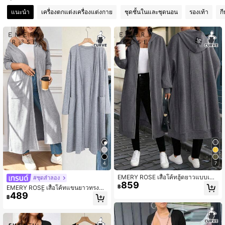
แนะนำ
เครื่องตกแต่งเครื่องแต่งกาย
ชุดชั้นในและชุดนอน
รองเท้า
ก
398K ผู้ติดตาม
4.90
398K ผู้ติดตาม
4.90
398K ผู้ติดตาม
4.90
398K ผู้ติดตาม
4.90
4
7
398K ผู้ติดตาม
4.90
EMERY ROSE เสื้อโค้ทฮู้ดยาวแบบเบา
#ชุดลำลอง
859
ะหลุดสำหรับผู้หญิงไซส์ใหญ่ พิมพ์ลายตั
฿
EMERY ROSE เสื้อโค้ทแขนยาวทรงหล
วอักษร แขนยาว มีซิปด้านหน้า สำหรับ
489
วมเรียบง่ายสีพื้นขนาดใหญ่พิเศษ มีกระเ
฿
ใส่ในฤดูใบไม้ร่วง
398K ผู้ติดตาม
4.90
ป๋า เหมาะสำหรับฤดูใบไม้ผลิ/ฤดูใบไม้ร่
วง, ของขวัญสำหรับครู, เสื้อโค้ทวินเทจเ
ปิดเทอม