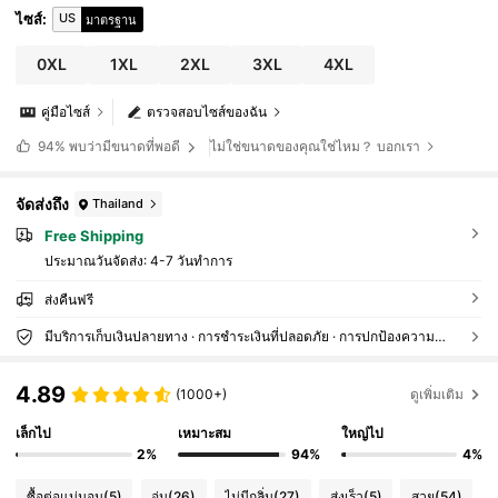
US
ไซส์
:
มาตรฐาน
0XL
1XL
2XL
3XL
4XL
คู่มือไซส์
ตรวจสอบไซส์ของฉัน
ไม่ใช่ขนาดของคุณใช่ไหม？ บอกเรา
94%
พบว่ามีขนาดที่พอดี
จัดส่งถึง
Thailand
Free Shipping
ประมาณวันจัดส่ง:
4-7 วันทำการ
ส่งคืนฟรี
มีบริการเก็บเงินปลายทาง · การชำระเงินที่ปลอดภัย · การปกป้องความเป็นส่วนตัว
4.89
(1000+)
ดูเพิ่มเติม
เล็กไป
เหมาะสม
ใหญ่ไป
2%
94%
4%
ซื้อต่อแน่นอน
(5)
อุ่น
(26)
ไม่มีกลิ่น
(27)
ส่งเร็ว
(5)
สวย
(54)