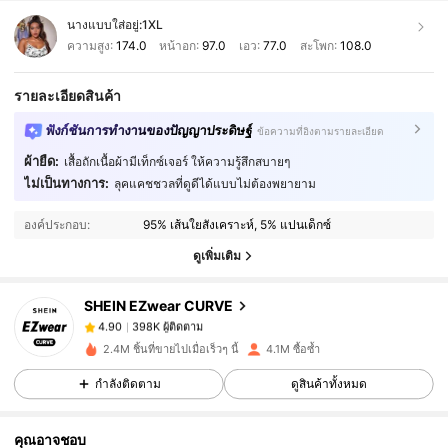
นางแบบใส่อยู่:
1XL
ความสูง:
174.0
หน้าอก:
97.0
เอว:
77.0
สะโพก:
108.0
รายละเอียดสินค้า
ฟังก์ชันการทำงานของปัญญาประดิษฐ์
ข้อความที่อิงตามรายละเอียด
ผ้ายืด:
เสื้อถักเนื้อผ้ามีเท็กซ์เจอร์ ให้ความรู้สึกสบายๆ
398K ผู้ติดตาม
4.90
ไม่เป็นทางการ:
ลุคแคชชวลที่ดูดีได้แบบไม่ต้องพยายาม
องค์ประกอบ:
95% เส้นใยสังเคราะห์, 5% แปนเด็กซ์
398K ผู้ติดตาม
4.90
ดูเพิ่มเติม
SHEIN EZwear CURVE
398K ผู้ติดตาม
4.90
k***b
จ่าย
1 วันที่ผ่านมา
2.4M ชิ้นที่ขายไปเมื่อเร็วๆ นี้
4.1M ซื้อซ้ำ
398K ผู้ติดตาม
4.90
กำลังติดตาม
ดูสินค้าทั้งหมด
คุณอาจชอบ
398K ผู้ติดตาม
4.90