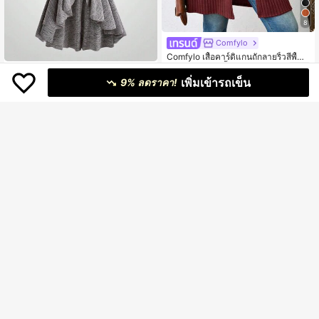
8
Comfylo
Comfylo เสื้อคาร์ดิแกนถักลายริ้วสีพื้นไ
329
ซส์ใหญ่สำหรับเสื้อผ้าฤดูใบไม้ผลิและฤดู
฿
Reflora
ใบไม้ร่วง-ฤดูหนาว
เพิ่มเข้ารถเข็น
9% ลดราคา!
Reflora เสื้อแจ็คเก็ตผู้หญิงไซซ์ใหญ่สไ
459
ตล์หรูหรา น้ำหนักเบา มีฮู้ด แขนยาว
฿
สำหรับฤดูใบไม้ร่วง/ฤดูหนาว เสื้อคลุม
ลำลองอเนกประสงค์สำหรับใส่ประจำวัน
5
เสื้อคาร์ดิแกนยาวเข้ารูปแขนยาวติดกร
387
ะดุมสีพื้นสำหรับผู้หญิงไซส์ใหญ่ สไตล์
฿
-3%