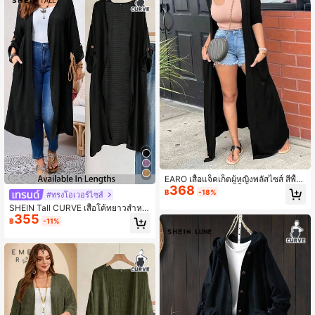
EARO เสื้อแจ็คเก็ตผู้หญิงพลัสไซส์ สีพื้น
368
มีกระเป๋าคู่ ทรงยาว น้ำหนักเบา เปิดหน้
฿
-18%
#ทรงโอเวอร์ไซส์
า สวมใส่สบาย อเนกประสงค์ กันลม สำ
SHEIN Tall CURVE เสื้อโค้ทยาวสำหรั
หรับฤดูใบไม้ผลิ/ฤดูใบไม้ร่วง สีดำ
355
บผู้หญิงอวบ ใส่ไปทำงานในฤดูหนาวแ
฿
-11%
ละฤดูใบไม้ร่วง แบบเปิดด้านหน้า สีดำ