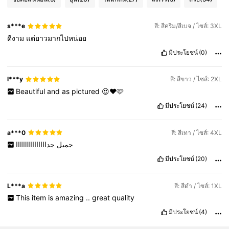
s***e
สี: สีครีม/สีเบจ / ไซส์: 3XL
ดีงาม
แต่ยาวมากไปหน่อย
มีประโยชน์
(0)
l***y
สี: สีขาว / ไซส์: 2XL
Beautiful
and
as
pictured
😍❤️🩷
มีประโยชน์
(24)
a***0
สี: สีเทา / ไซส์: 4XL
جميل
جدااااااااااااااا
มีประโยชน์
(20)
L***a
สี: สีดำ / ไซส์: 1XL
This
item
is
amazing
..
great
quality
มีประโยชน์
(4)