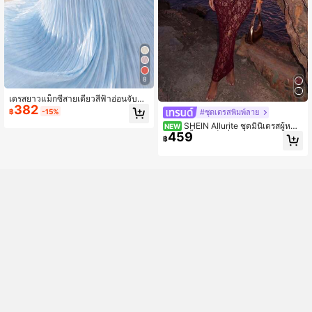
8
เดรสยาวแม็กซี่สายเดี่ยวสีฟ้าอ่อนจับจีบ
382
สำหรับผู้หญิง, เดรสฤดูร้อนแบบรูดหน้า
฿
-15%
#ชุดเดรสพิมพ์ลาย
อกเปิดหลังพลิ้วไหว สำหรับวันหยุด, รีส
SHEIN Allurite ชุดมินิเดรสผู้หญิง
NEW
อร์ทชายหาด, งานปาร์ตี้ & ฤดูกาลกลับไ
459
ทรงบอดี้คอน เซ็กซี่หรูหรา คอวีลึก สายเ
ปโรงเรียน หรูหรา
฿
ดี่ยว ดีไซน์เว้าโปร่ง สีเบอร์กันดี สำหรับ
ใส่ออกงานกลางคืน ฤดูร้อน