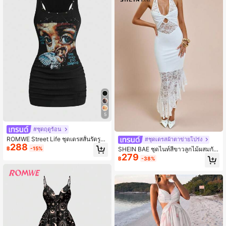
5
#ชุดฤดูร้อน
ROMWE Street Life ชุดเดรสสั้นรัดรูป
#ชุดเดรสผ้าตาข่ายโปร่ง
288
พิมพ์ลายหน้าเทวดาประดับหมุดทรงเพ
฿
-15%
SHEIN BAE ชุดไนท์สีขาวลูกไม้ผสมกัน
นตากรัม สไตล์เรโทรแบดดี้ ยูนิเซ็กส์ สต
279
ของผู้หญิง คอกล่อง ผ้าย่นหน้าอก กระโ
฿
-38%
รีทแวร์ สำหรับผู้หญิง
ปรงระบายกึ่งโปร่งใส แฟชั่นหรูหรา