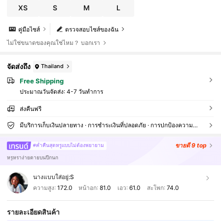
XS
S
M
L
คู่มือไซส์
ตรวจสอบไซส์ของฉัน
ไม่ใช่ขนาดของคุณใช่ไหม？ บอกเรา
จัดส่งถึง
Thailand
Free Shipping
ประมาณวันจัดส่ง:
4-7 วันทำการ
ส่งคืนฟรี
มีบริการเก็บเงินปลายทาง · การชำระเงินที่ปลอดภัย · การปกป้องความเป็นส่วนตัว
ขายดี
9 top
#ค่ำคืนสุดหรูแบบไม่ต้องพยายาม
หรูหราง่ายดายบนปีกนก
นางแบบใส่อยู่:
S
ความสูง:
172.0
หน้าอก:
81.0
เอว:
61.0
สะโพก:
74.0
รายละเอียดสินค้า