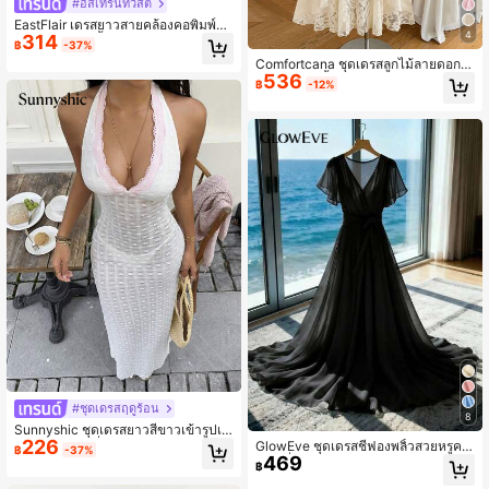
#อีสเทิร์นทวิสต์
EastFlair เดรสยาวสายคล้องคอพิมพ์ลา
4
314
ยดอกไม้และผีเสื้อสุดหรูสำหรับผู้หญิง แ
฿
-37%
ขนกุด สีเบจ เหมาะสำหรับฤดูร้อน งานแ
Comfortcana ชุดเดรสลูกไม้ลายดอกไ
ต่งงาน งานเลี้ยงอาหารค่ำ งานฉลองต่า
536
ม้ คอวี แขนสั้น ลูกไม้สง่างาม สำหรับผู้
งๆ ชุดกี่เพ้า
฿
-12%
หญิง
#ชุดเดรสฤดูร้อน
8
Sunnyshic ชุดเดรสยาวสีขาวเข้ารูปเนื้
226
อผ้ามีลวดลายกึ่งโปร่งใสสำหรับวันหยุด
GlowEve ชุดเดรสชีฟองพลิ้วสวยหรูคอ
฿
-37%
พักผ่อน พร้อมคอคล้องคอผ้าลูกไม้สีชมพู
469
ลเลกชั่นใหม่สำหรับฤดูใบไม้ผลิ/ฤดูร้อน
฿
สำหรับผู้หญิง