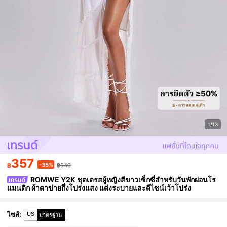
1/13
357
-35%
฿
฿549
ROMWE Y2K ชุดเดรสผู้หญิงสีขาวเซ็กซี่สำหรับวันพักผ่อนโร
แมนติก ผ้าตาข่ายกึ่งโปร่งแสง แต่งระบายและดีไซน์เว้าโปร่ง
US
ไซส์
:
มาตรฐาน