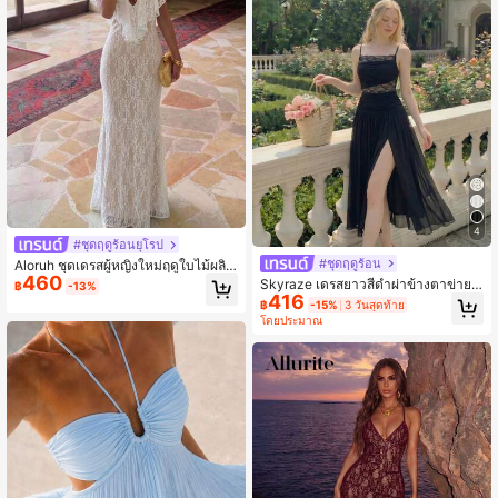
4
#ชุดฤดูร้อนยุโรป
#ชุดฤดูร้อน
Aloruh ชุดเดรสผู้หญิงใหม่ฤดูใบไม้ผลิ/
460
ฤดูร้อน คอวีลึกแต่งระบาย ขอบลูกไม้ ท
Skyraze เดรสยาวสีดำผ่าข้างตาข่ายฉ
฿
-13%
รงบอดี้คอนหางเงือก สีขาว สไตล์โบฮีเมี
416
ลุลูกไม้
฿
-15%
3 วันสุดท้าย
ยน
โดยประมาณ