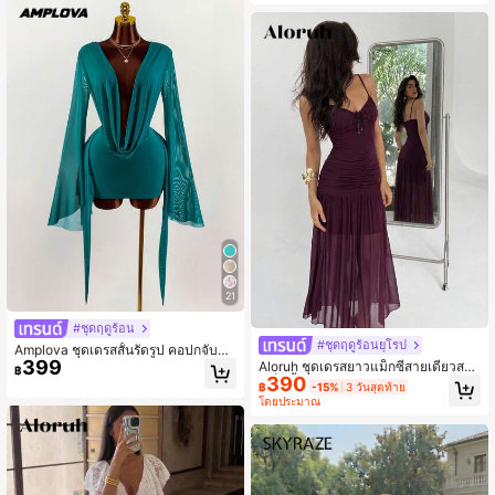
21
#ชุดฤดูร้อน
#ชุดฤดูร้อนยุโรป
Amplova ชุดเดรสสั้นรัดรูป คอปกจับจีบ
399
ทรงดินสอ แขนบาน สีเอิร์ธโทน สำหรับ
Aloruh ชุดเดรสยาวแม็กซี่สายเดี่ยวสป
฿
วันหยุดพักผ่อนสุดโรแมนติก
390
าเก็ตตี้ผ้าตาข่ายถักสีเบอร์กันดี ชุดเดรส
฿
-15%
3 วันสุดท้าย
แขกรับเชิญงานแต่งงานที่หรูหราสำหรั
โดยประมาณ
บฤดูร้อนสำหรับผู้หญิง ชุดเดรสสำหรับง
านปาร์ตี้เดทกลางคืนที่เป็นทางการและ
งานรับปริญญา