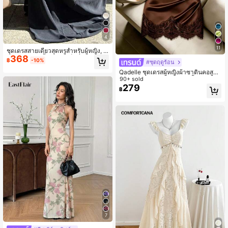
4
11
ชุดเดรสสายเดี่ยวสุดหรูสำหรับผู้หญิง, ชุ
368
ดเดรสผ้าทอสีพื้นเข้ารูปเซ็กซี่สำหรับฤดู
฿
-10%
#ชุดฤดูร้อน
ร้อน สีดำ
Qadelle ชุดเดรสผู้หญิงผ้าซาตินคอสูงแ
ขนกุดจีบแต่งลูกไม้เข้ารูป สีน้ำตาลกาแ
90+ sold
ฟ ฤดูร้อน สไตล์หรูหรา สำหรับบาร์และ
279
฿
ปาร์ตี้ ดีไซน์เอวไม่สมมาตรช่วยกระชับ
รูปร่าง
7