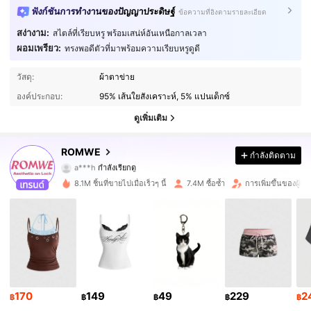
ฟังก์ชันการทำงานของปัญญาประดิษฐ์
ข้อความที่อิงตามรายละเอียด
สง่างาม:
สไตล์ที่เรียบหรู พร้อมเสน่ห์อันเหนือกาลเวลา
ผอมเพรียว:
ทรงพอดีตัวที่มาพร้อมความเรียบหรูดูดี
4.2M ผู้ติดตาม
4.91
วัสดุ:
ผ้าตาข่าย
องค์ประกอบ:
95% เส้นใยสังเคราะห์, 5% แปนเด็กซ์
4.2M ผู้ติดตาม
4.91
ดูเพิ่มเติม
4.2M ผู้ติดตาม
4.91
ROMWE
กำลังติดตาม
a***h
กำลังเรียกดู
4.2M ผู้ติดตาม
4.91
8.1M ชิ้นที่ขายไปเมื่อเร็วๆ นี้
7.4M ซื้อซ้ำ
การเพิ่มขึ้นของผู้ต
4.2M ผู้ติดตาม
4.91
4.2M ผู้ติดตาม
4.91
4.2M ผู้ติดตาม
4.91
170
149
49
229
2
4.2M ผู้ติดตาม
฿
฿
฿
฿
฿
4.91