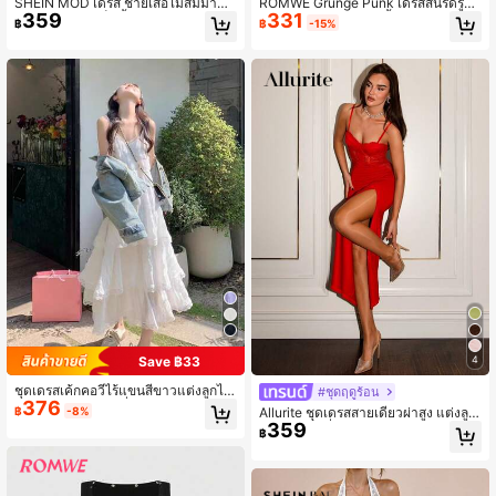
SHEIN MOD เดรส ชายเสื้อไม่สมมาตร
ROMWE Grunge Punk เดรสสั้นรัดรูป
359
331
ลูกไม้ สายสปาเก็ตตี้ พร้อม นัวเนีย
พิมพ์ลายดาวและหมุดย้ำ สไตล์เรโทร B
฿
฿
-15%
addie ยูนิเซกส์ สำหรับผู้หญิง
Save ฿33
4
ชุดเดรสเค้กคอวีไร้แขนสีขาวแต่งลูกไม้,
#ชุดฤดูร้อน
376
ชุดเดรสสำหรับไปเที่ยวทะเลสำหรับผู้ห
฿
-8%
Allurite ชุดเดรสสายเดี่ยวผ่าสูง แต่งลูก
ญิง, สง่างามสำหรับฤดูร้อน
359
ไม้ซีทรู เซ็กซี่ หรูหรา สำหรับผู้หญิง
฿