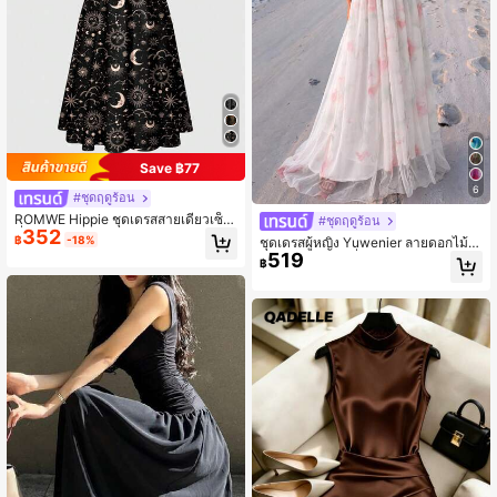
Save ฿77
6
#ชุดฤดูร้อน
ROMWE Hippie ชุดเดรสสายเดี่ยวเซ็ก
#ชุดฤดูร้อน
352
ซี่ พิมพ์ลายพระอาทิตย์ พระจันทร์ และด
฿
-18%
ชุดเดรสผู้หญิง Yuwenier ลายดอกไม้พิ
าว สไตล์ฮิปปี้ โรแมนติก โบฮีเมียน สำห
519
มพ์ตาข่าย สายเดี่ยว สีขาวผ้าชีฟอง ชุด
฿
รับผู้หญิง
เดรสปาร์ตี้โรแมนติกหรูหรา ชุดเดรสแท
งค์แขนกุดแบบสบายๆ เหมาะสำหรับวัน
หยุดชายหาดฤดูร้อน