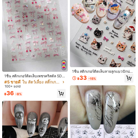
ต่งร้านทำเล็บ
13
#10 ขายดี
ใน สีขาว สติ๊กเกอร์ตกแต่ง
ลูกค้ากลับมาซื้อซ้ำ!
สติกเกอร์ติดเล็บปีกผีเสื้อที่ประณีต - ติดเ
องได้, ไม่มีกลิ่นหอม, เหมาะสำหรับการ
#10 ขายดี
#10 ขายดี
ใน สีขาว สติ๊กเกอร์ตกแต่ง
ใน สีขาว สติ๊กเกอร์ตกแต่ง
ตกแต่งมือและเท้า, ดีไซน์หรูหรา, ติดง่า
70+ sold
ลูกค้ากลับมาซื้อซ้ำ!
ลูกค้ากลับมาซื้อซ้ำ!
ย, เหมาะสำหรับศิลปะเล็บ DIY ในฤดูร้อ
#5 ขายดี
ใน สัตว์เลี้ยง สติ๊กเกอร์ตกแต่ง
#10 ขายดี
ใน สีขาว สติ๊กเกอร์ตกแต่ง
43
1ชิ้น สติกเกอร์ติดเล็บลายลูกแมวปักน่า
น
฿
-12%
รักสไตล์บัลเล่ต์, สติกเกอร์ติดเล็บ, อุปกร
ลูกค้ากลับมาซื้อซ้ำ!
ลูกค้ากลับมาซื้อซ้ำ!
1ชิ้น สติกเกอร์ติดเล็บเพชรคริสตัล 5D ใ
33
฿
-15%
ณ์ตกแต่งเล็บ, ตกแต่งเล็บ สติกเกอร์ติดเ
หม่, สติกเกอร์ติดเล็บพลอยเทียมหรูหรา,
#5 ขายดี
#5 ขายดี
ใน สัตว์เลี้ยง สติ๊กเกอร์ตกแต่ง
ใน สัตว์เลี้ยง สติ๊กเกอร์ตกแต่ง
ล็บ
ของตกแต่งเล็บ, สติกเกอร์ติดเล็บ, รูปลอ
8
100+ sold
ลูกค้ากลับมาซื้อซ้ำ!
ลูกค้ากลับมาซื้อซ้ำ!
กติดเล็บโบว์นูน
#5 ขายดี
ใน สัตว์เลี้ยง สติ๊กเกอร์ตกแต่ง
36
สติกเกอร์ติดเล็บลายดอกไม้โฮโลแกรมฤ
฿
-8%
ดูร้อน 5D แบบนูน ลายกลีบดอกประดับ
ลูกค้ากลับมาซื้อซ้ำ!
ลูกค้ากลับมาซื้อซ้ำ!
ไรน์สโตนเงางาม แบบติดเองได้ สไตล์ส
48
วยฝันสีรุ้ง สำหรับตกแต่งเล็บ DIY เหมา
฿
-2%
วันสุดท้าย
ะสำหรับทำเล็บที่บ้าน ร้านทำเล็บ และใ
ช้กับเล็บปลอมแบบแปะ อุปกรณ์ตกแต่ง
เล็บ 1 แผ่น