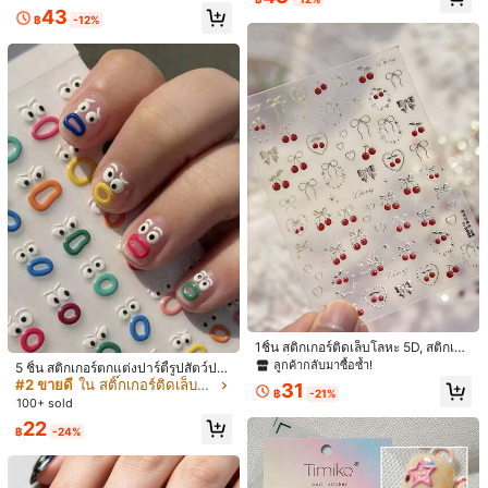
ขาวกึ่งโปร่งใส, สไตล์นูน 3 มิติแบบ Et
43
hereal
฿
-12%
14K ผู้ติดตาม
4.92
14K ผู้ติดตาม
4.92
14K ผู้ติดตาม
4.92
14K ผู้ติดตาม
4.92
19
14K ผู้ติดตาม
#4 ขายดี
ใน สัตว์เลี้ยง สติ๊กเกอร์ตกแต่ง
4.92
ลูกค้ากลับมาซื้อซ้ำ!
2ชิ้น สติกเกอร์ติดเล็บลายนูนดอกไม้ 5
10ชิ้น/กล่อง ลายเสือดาวฟอยล์ติดเล็บ อุ
1ชิ้น สติกเกอร์ติดเล็บโลหะ 5D, สติกเกอ
D, ลายแกะสลักชบาขาวและชมพู, สติ๊กเ
ปกรณ์ตกแต่งเล็บ สติกเกอร์ติดเล็บ DIY
#4 ขายดี
#4 ขายดี
ใน สัตว์เลี้ยง สติ๊กเกอร์ตกแต่ง
ใน สัตว์เลี้ยง สติ๊กเกอร์ตกแต่ง
ร์ติดเล็บรูปโบว์และสตรอว์เบอร์รีละเอีย
59
ลูกค้ากลับมาซื้อซ้ำ!
5 ชิ้น สติกเกอร์ตกแต่งปาร์ตี้รูปสัตว์ประ
฿
กอร์ติดเล็บแบบมีกาวในตัว, ของตกแต่
อุปกรณ์ทำเล็บ
ดอ่อน, มีกาวในตัว, เหมาะสำหรับอุปกร
60+ sold
ลูกค้ากลับมาซื้อซ้ำ!
ลูกค้ากลับมาซื้อซ้ำ!
หลาด, รูปลอกติดเล็บ, ของชำร่วยปาร์ตี
#2 ขายดี
ใน สติ๊กเกอร์ติดเล็บแบบเต็มเล็บ สติ๊กเกอร์ตกแต่ง
31
งเล็บ, DIY สำหรับร้านทำเล็บที่บ้าน, เห
ณ์ตกแต่งเล็บ DIY, อุปกรณ์ทำเล็บ, สติก
฿
-21%
้, อุปกรณ์ทำเล็บ
#4 ขายดี
ใน สัตว์เลี้ยง สติ๊กเกอร์ตกแต่ง
39
100+ sold
มาะสำหรับฤดูใบไม้ผลิ, วันวาเลนไทน์, เ
เกอร์ติดเล็บ
฿
ลูกค้ากลับมาซื้อซ้ำ!
ล็บเจ้าสาว, อุปกรณ์ทำเล็บ
22
฿
-24%