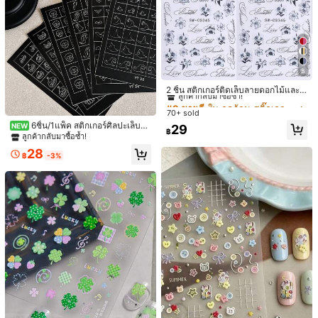
8
#9 ขายดี
ใน ฤดูร้อน สติ๊กเกอร์และดีคอลตกแต่งเล็บ
90 ชิ้น สติกเกอร์ติดเล็บ 3D Y2K, รวม
ลูกค้ากลับมาซื้อซ้ำ!
2 ชิ้น สติกเกอร์ติดเล็บลายดอกไม้และตั
4800 ชิ้น, สติกเกอร์ติดเล็บลายดอกไม้
88
฿
-11%
วอักษร 3 มิติ, กลีบดอกชบาไล่ระดับสี
สีขาว 3D มีกาวในตัว ลายกุหลาบ, เดซี่,
#9 ขายดี
#9 ขายดี
ใน ฤดูร้อน สติ๊กเกอร์และดีคอลตกแต่งเล็บ
ใน ฤดูร้อน สติ๊กเกอร์และดีคอลตกแต่งเล็บ
ดำ, ลายพิมพ์ดอกไม้ตัวอักษรภาษาอังก
ดอกซากุระ, สติกเกอร์ตกแต่งเล็บ, อุปกร
70+ sold
ลูกค้ากลับมาซื้อซ้ำ!
ลูกค้ากลับมาซื้อซ้ำ!
ฤษโรแมนติกแบบกอธิค, สุนทรียภาพ Y
ณ์ทำเล็บ
6ชิ้น/1แพ็ค สติกเกอร์ศิลปะเล็บฮา
#9 ขายดี
ใน ฤดูร้อน สติ๊กเกอร์และดีคอลตกแต่งเล็บ
NEW
29
2K, สติ๊กเกอร์ติดเล็บเจลแบบมีกาวในตั
฿
โลวีน - ค้างคาว, ฟักทอง, ผี, หมวกแม่
ลูกค้ากลับมาซื้อซ้ำ!
ลูกค้ากลับมาซื้อซ้ำ!
ว, ฤดูใบไม้ผลิ/ฤดูร้อน
4
มด, กะโหลก, การแสดงออกที่ชั่วร้าย ต
28
กแต่ง เหมาะสำหรับร้านทำเล็บและการ
฿
-3%
2 ชิ้น สติ๊กเกอร์ตกแต่งเล็บ ดอกเรลีฟ 5
ใช้ส่วนตัว
D ลายใบไม้สีเขียวเอ็มบอส ช่อดอกไม้ ด
44
฿
-10%
อกไม้สีสันสดใสดอกห้า장ใบ ตกแต่งเล็บ
งานแต่งงาน ของใช้ DIY เล็บ ตกแต่งเส
น่ห์
6