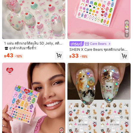
9
1 แผ่น สติกเกอร์ติดเล็บ 5D Jelly, สติกเ
Care Bears
กอร์ติดเล็บลายพุดดิ้งเชอร์รี่สุดหรูน่ารัก,
ลูกค้ากลับมาซื้อซ้ำ!
SHEIN X Care Bears ชุดสติกเกอร์ตก
สติกเกอร์ติดเล็บแบบมีกาวในตัว, DIY
แต่งศิลปะเล็บรูปการ์ตูนหมี สีต่างๆ หมี
43
33
ตกแต่งเล็บ, สติกเกอร์ตกแต่งเล็บ อุปกร
฿
-12%
฿
-15%
Cheer หมี Funshine หมี Share ของข
ณ์ทำเล็บ
วัญ
1/7
39
฿
สติกเกอร์ติดเล็บแกะสลักสไตล์ย้อนยุค, สติกเกอร์ติดเล็บลายดอกโบตั๋น
ห้ากลีบหลากสี, สติกเกอร์ติดเล็บลายดอกไม้พิมพ์ลายเสือดาวแบบมี
กาวในตัว
จำนวน:
จัดส่งถึง
Thailand