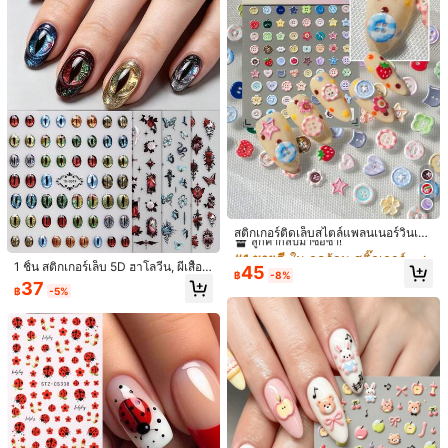
9
#1 ขายดี
ใน ฤดูร้อน สติ๊กเกอร์และดีคอลตกแต่งเล็บ
2 ชิ้น สติกเกอร์ติดเล็บลายดอกไม้สีเหลือ
5
งและผีเสื้อนูน 5D, สติกเกอร์ติดเล็บลาย
ลูกค้ากลับมาซื้อซ้ำ!
สติกเกอร์ติดเล็บสไตล์แพลนเนอร์วินเท
ลูกค้ากลับมาซื้อซ้ำ!
ดอกไม้ฤดูใบไม้ผลิ/ฤดูร้อน, ของตกแต่ง
จ 6D ลายนูนปุ่มกด ลายปุ่มผ้าสมจริง มี
#1 ขายดี
#1 ขายดี
ใน ฤดูร้อน สติ๊กเกอร์และดีคอลตกแต่งเล็บ
ใน ฤดูร้อน สติ๊กเกอร์และดีคอลตกแต่งเล็บ
1 แผ่น ดอกไม้สีขาว 3D สติ๊กเกอร์ตกแต่
59
เล็บ DIY
หลายแบบ: ลายสก็อต ลายจุด สีพื้น ปุ่ม
฿
งเล็บมุกเทียม DIY Art 3D สติ๊กเกอร์ติดเ
ลูกค้ากลับมาซื้อซ้ำ!
ลูกค้ากลับมาซื้อซ้ำ!
1 ชิ้น สติกเกอร์เล็บ 5D ฮาโลวีน, ผีเสื้อโ
ลูกค้ากลับมาซื้อซ้ำ!
45
กลม ดาวห้าแฉก หัวใจ ดอกไม้เล็ก จับ
฿
-8%
ล็บแบบมีกาวในตัว Y2K Style อุปกรณ์
กธิค, ตา, กะโหลก & อัญมณี สติกเกอร์เ
#1 ขายดี
ใน ฤดูร้อน สติ๊กเกอร์และดีคอลตกแต่งเล็บ
37
คู่กับลายแอปเปิลแดงและเชอร์รี่ สีมาก
35
฿
-5%
ตกแต่งเล็บ อุปกรณ์ทำเล็บ สติ๊กเกอร์ติด
ล็บแบบติดเอง, เหมาะสำหรับงานปาร์ตี้
฿
-10%
ลูกค้ากลับมาซื้อซ้ำ!
ารองโทนต่ำตัดกัน ชุดเต็ม เนื้อซิลิโคน
เล็บ
ฮาโลวีนของผู้หญิง และศิลปะเล็บ DIY
นุ่ม 3D นูนสูง จำลองผิวสัมผัสผ้าแฮนด์เ
มด