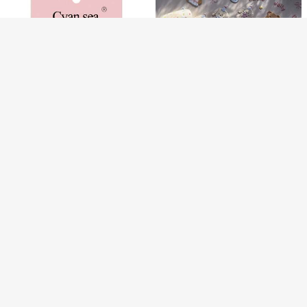
#3 ขายดี
ใน กระดาษ สติ๊กเกอร์ตกแต่ง
ลูกค้ากลับมาซื้อซ้ำ!
1ชิ้น 5D นูนน่ารักหมีเท็ดดี้สีเทาโบว์กา
ร์ตูนสติกเกอร์ติดเล็บ, สติกเกอร์ติดเล็บต
#3 ขายดี
#3 ขายดี
ใน กระดาษ สติ๊กเกอร์ตกแต่ง
ใน กระดาษ สติ๊กเกอร์ตกแต่ง
กแต่งเล็บ DIY เล็บอุปกรณ์ทำเล็บสติกเ
สติกเกอร์ติดเล็บนูน 1 ชิ้น ลายคริ
NEW
90+ sold
ลูกค้ากลับมาซื้อซ้ำ!
ลูกค้ากลับมาซื้อซ้ำ!
กอร์ติดเล็บ
สต์มาสสโนว์แมน การ์ตูนฤดูหนาว ต้น
เหลือแค่5ชิ้น
#3 ขายดี
ใน กระดาษ สติ๊กเกอร์ตกแต่ง
26
คริสต์มาส ลูกแพร์ เกล็ดหิมะ และหัวใจ
฿
-10%
39
ลูกค้ากลับมาซื้อซ้ำ!
แบบกาวในตัว กันน้ำ สำหรับทำเล็บช่ว
฿
งเทศกาล