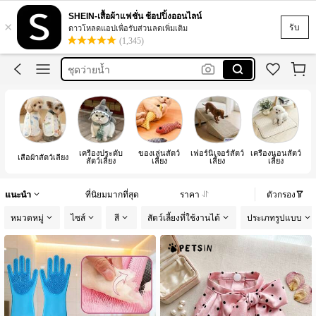
いぬの服
SHEIN-เสื้อผ้าแฟชั่น ช้อปปิ้งออนไลน์
×
โซฟา
รับ
ดาวโหลดแอปเพื่อรับส่วนลดเพิ่มเติม
(1,345)
ชุดว่ายน้ำ
ペット用品
ペット服
いぬの服
โซฟา
เครื่องประดับ
ของเล่นสัตว์
เฟอร์นิเจอร์สัตว์
เครื่องนอนสัตว์
เสื้อผ้าสัตว์เลี้ยง
สัตว์เลี้ยง
เลี้ยง
เลี้ยง
เลี้ยง
ป
แนะนำ
ที่นิยมมากที่สุด
ราคา
ตัวกรอง
หมวดหมู่
ไซส์
สี
สัตว์เลี้ยงที่ใช้งานได้
ประเภทรูปแบบ