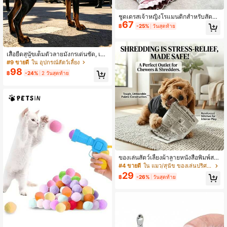
ชุดเดรสเจ้าหญิงโรแมนติกสำหรับสัตว์เ
67
ลี้ยง, ระบายอากาศได้ดี, กระโปรงผ้าโป
฿
-25%
วันสุดท้าย
ร่ง, ชุดเดรสฤดูร้อนสำหรับสุนัขและแมว
ขนาดเล็ก
เสื้อยืดสุนัขเต็มตัวลายมังกรเด่นชัด, เสื้อ
ยืดสัตว์เลี้ยงนุ่มระบายอากาศได้ยืดหยุ่
#9 ขายดี
ใน อุปกรณ์สัตว์เลี้ยง
น, เหมาะสำหรับสุนัขขนาดกลางถึงขนา
98
฿
-24%
2 วันสุดท้าย
ดใหญ่, เสื้อผ้าสุนัขสไตล์รอยสักแบบดั้งเ
ดิมที่ทันสมัย, เหมาะสำหรับโดเบอร์แม
น, เยอรมันเชพเพิร์ด, สบายสำหรับการเ
ดินกลางแจ้งและการสวมใส่ประจำวัน
ของเล่นสัตว์เลี้ยงผ้าลายหนังสือพิมพ์สม
จริง - ขนาด 9.8*7 นิ้ว, ของเล่นโต้ตอบ
#4 ขายดี
ใน แมว/สุนัข ของเล่นปริศนาและฝึกสุนัข
ป้องกันการทำลาย, ทนต่อการฉีกขาดแ
29
฿
-26%
วันสุดท้าย
ละทนต่อการกัด, เครื่องมือบรรเทาความ
เครียดและการกัดฟันสำหรับสุนัขขนาดเ
ล็กและขนาดกลาง, มีเสียงและสนุกสนา
น