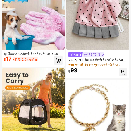
ถุงมืออาบน้ำสัตว์เลี้ยงสำหรับแมวและสุ
PETSIN
17
นัข ป้องกันรอยขีดข่วน ทำความสะอาด
฿
-11%
2 วันสุดท้าย
PETSIN 1 ชิ้น ชุดสัตว์เลี้ยงสไตล์ฝรั่งเศ
ลึก ขจัดขน และนวด ใช้ได้ทั้งแห้งและเ
สลายจุดผ้าต่ออัดพลีท คอคล้อง & แต่งโ
#10 ขายดี
ใน ตก ชุดเดรสสัตว์เลี้ยง
ปียก เหมาะสำหรับห้องครัว/ล้างรถ และ
บว์ เย็นสบายและระบายอากาศได้ดี เห
99
ทำความสะอาดบ้านประจำวัน
฿
มาะสำหรับสุนัขและแมวขนาดเล็กถึงข
นาดกลางในฤดูใบไม้ผลิและฤดูร้อน