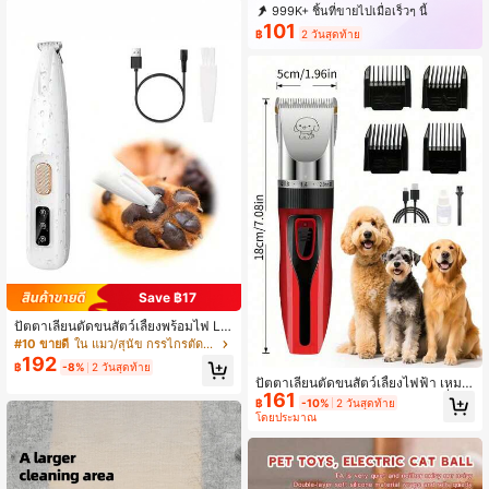
999K+ ชิ้นที่ขายไปเมื่อเร็วๆ นี้
101
500K+ ซื้อซ้ำ
217K การสมัครสมาชิก
฿
2 วันสุดท้าย
Save ฿17
ปัตตาเลี่ยนตัดขนสัตว์เลี้ยงพร้อมไฟ LE
D, เสียงเบา, ใช้พลังงานจาก USB/แบตเ
#10 ขายดี
ใน แมว/สุนัข กรรไกรตัดเล็บสัตว์เลี้ยงและเครื่องเจี
ตอรี่
192
฿
-8%
2 วันสุดท้าย
ปัตตาเลี่ยนตัดขนสัตว์เลี้ยงไฟฟ้า เหมา
161
ะสำหรับแปรงขนหนาแน่น ปัตตาเลี่ยนไ
฿
-10%
2 วันสุดท้าย
ร้สายเสียงเบาสำหรับสุนัข ปัตตาเลี่ยนตั
โดยประมาณ
ดขนสุนัขและแมวแบบไฟฟ้า ที่กันขนสุ
นัข ที่กันขนสัตว์เลี้ยง (สีแดง)