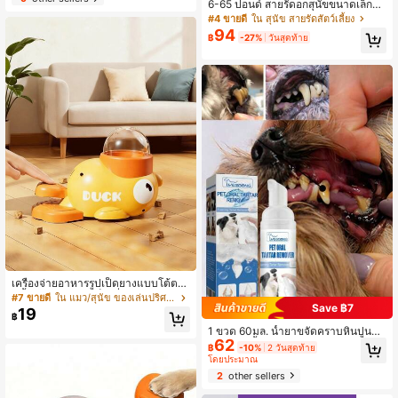
6-65 ปอนด์ สายรัดอกสุนัขขนาดเล็กแล
ะกลาง, สวมใส่ง่ายและถอดออก, ป้องกัน
#4 ขายดี
ใน สุนัข สายรัดสัตว์เลี้ยง
การดึง, มีหูหิ้ว, ปรับได้, ระบายอากาศไ
94
฿
-27%
วันสุดท้าย
ด้ดีและสบาย, สายรัดอกสัตว์เลี้ยงบุไนล
อน, เหมาะสำหรับการเดิน, การฝึก, กิจก
รรมกลางแจ้ง
เครื่องจ่ายอาหารรูปเป็ดยางแบบโต้ตอ
บนี้เพียงแค่กดเท้าเป็ดเพื่อจ่ายอาหาร
#7 ขายดี
ใน แมว/สุนัข ของเล่นปริศนาและฝึกสุนัข
Save ฿7
ทำให้สุนัขของคุณสามารถกินอาหารข
19
฿
ณะเล่นได้ เป็นเครื่องให้อาหารช้าที่ไม่เ
1 ขวด 60มล. น้ำยาขจัดคราบหินปูนสำ
พียงแต่ใช้พลังงานของสุนัขของคุณ แต่
62
หรับสัตว์เลี้ยง, ขจัดคราบหินปูน, ฟันเหลื
ยังช่วยฝึกสมองและปกป้องระบบย่อยอา
฿
-10%
2 วันสุดท้าย
อง, กลิ่นปาก, ทำความสะอาดฟัน, โฟม
หารของพวกเขาอีกด้วย การออกแบบที่
โดยประมาณ
ทำความสะอาดช่องปาก
น่ารักผสมผสานฟังก์ชันของเล่นและการ
2
other sellers
ให้อาหารเข้าด้วยกัน และคุณสมบัติที่ท
นทานทำให้เป็นตัวเลือกที่เหมาะสำหรับ