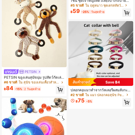
1ชิ้น ชุดเจ้าหญิงสัตว์เลี้ยงบางระบายอา
กาศสำหรับสุนัขขนาดเล็กและกลาง แม
#5 ขายดี
ใน ฤดูหนาว ชุดเดรสสัตว์เลี้ยง
ว เสื้อผ้าสุนัขป้องกันการหลุดร่วง เสื้อผ้า
59
฿
-25%
วันสุดท้าย
แมว เสื้อกั๊กสำหรับชิวาวา พุดเดิ้ล บิชอ
น ฟริส ยอร์คกี้ อุปกรณ์เสริม
PETSIN
PETSIN ของเล่นสุนัขนุ่ม รูปสัตว์กัดเล่น
สำหรับฟันน้ำนม พร้อมเสียงเห่าบีบในตั
Save ฿4
#6 ขายดี
ใน สุนัข ของเล่นเคี้ยวสำหรับสุนัข
ว, ของเล่นสุนัขแบบโต้ตอบสำหรับกัด
84
฿
-15%
2 วันสุดท้าย
ปลอกคอแมวทำจากวัลเลอรี่ผสมสังกะสี
พร้อมกริ่ง, ปลอกคอแมวขนาดเล็กน่ารัก
#2 ขายดี
ใน แมว ปลอกคอสุนัข Pet Basic
ทำมือเนื้อนุ่ม
75
฿
-5%