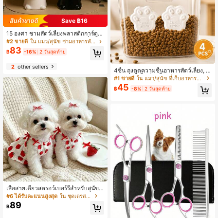
Save ฿16
15 องศา ชามสัตว์เลี้ยงพลาสติกการ์ตูน
น่ารักเอียง, ป้องกันอาเจียน, ฐานมั่นคง,
#2 ขายดี
ใน แมว/สุนัข ชามอาหารสัตว์เลี้ยง Pet Basic
ป้องกันคอ, เหมาะสำหรับแมวและสุนัขใ
83
฿
-16%
2 วันสุดท้าย
นร่ม, เครื่องล้างจาน, ของขวัญที่ดีที่สุด
สำหรับเพื่อนและครอบครัว
2
other sellers
4ชิ้น ถุงดูดความชื้นอาหารสัตว์เลี้ยง, ถุ
งดูดความชื้นที่ใช้ซ้ำได้, เหมาะสำหรับ
#1 ขายดี
ใน แมว/สุนัข ที่เก็บอาหารและที่ตักอาหารสัตว์เลี้ยง
ภาชนะเก็บอาหารแมว อาหารสุนัข, ช่ว
45
฿
-8%
2 วันสุดท้าย
ยรักษาความสด แห้ง และกรอบของอาห
ารได้นานขึ้น
เสื้อสายเดี่ยวสตรอว์เบอร์รี่สำหรับสุนัขแ
ละแมว รุ่นใหม่ฤดูร้อน สไตล์หวาน สำห
#6 ได้รับคะแนนสูงสุด
ใน ชุดเดรสสัตว์เลี้ยง
รับสุนัขพันธุ์เล็ก เทดดี้ บิชอน
89
฿