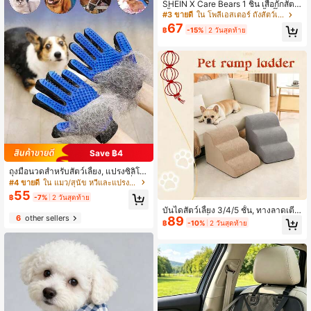
SHEIN X Care Bears 1 ชิ้น เสื้อกั๊กสัตว์
เลี้ยงพิมพ์ลายการ์ตูนน่ารัก, เสื้อกั๊กกีฬา,
#3 ขายดี
ใน โพลีเอสเตอร์ ถังสัตว์เลี้ยง
ใช้ได้กับแมวและสุนัข, ขนาดตั้งแต่ XX
67
฿
-15%
2 วันสุดท้าย
S ถึง XXXXXL, จากขนาดเล็กพิเศษถึงข
นาดใหญ่พิเศษ, หมีพยาบาล, หมีรัก, หมี
โกรธ, หมีแบ่งปัน, หมีสายรุ้ง
Save ฿4
ถุงมือนวดสำหรับสัตว์เลี้ยง, แปรงซิลิโค
นอเนกประสงค์สำหรับแปรงขน, เครื่องมื
#4 ขายดี
ใน แมว/สุนัข หวีและแปรงขนสัตว์เลี้ยง
อนวดและอาบน้ำ, เหมาะสำหรับสุนัข, แ
55
฿
-7%
2 วันสุดท้าย
มว, ม้า, กระต่าย และสัตว์เลี้ยงขนาดเล็
บันไดสัตว์เลี้ยง 3/4/5 ชั้น, ทางลาดเตีย
ก, ปรับได้
6
other sellers
89
ง/โซฟา, กันลื่น ทนทานต่อการสึกหรอ,
฿
-10%
2 วันสุดท้าย
ถอดออกและซักได้, เหมาะสำหรับสุนัขแ
ละแมวที่บาดเจ็บหรือแก่ที่มีอาการปวด
ข้อ, สินค้าขายดี