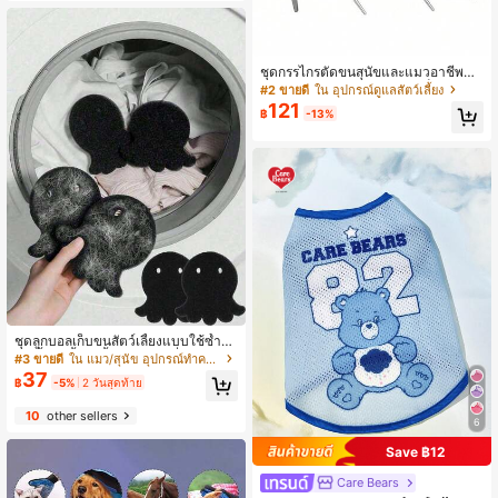
ชุดกรรไกรตัดขนสุนัขและแมวอาชีพที่มี
กรรไกรโค้งและหวีสแตนเลสเป็นอุปกร
#2 ขายดี
ใน อุปกรณ์ดูแลสัตว์เลี้ยง
ณ์ ตัดผม, ตัดขน, กรรไกรโค้ง, ทรงผม,
121
฿
-13%
กรรไกรแบน, กรรไกรม้วนผม, กรรไกรค
วามงามสัตว์เลี้ยง, เครื่องตัดผม, อุปกร
ณ์จำเป็นสำหรับแมว
ชุดลูกบอลเก็บขนสัตว์เลี้ยงแบบใช้ซ้ำได้
10 ชิ้น/6 ชิ้น/1 ชิ้น สำหรับเครื่องซักผ้า
#3 ขายดี
ใน แมว/สุนัข อุปกรณ์ทำความสะอาดสัตว์เลี้ยง
ลายน่ารักสุนัขและแมว เครื่องมือขจัดข
37
฿
-5%
2 วันสุดท้าย
นและขุยผ้าสำหรับเสื้อผ้า อุปกรณ์ทำคว
ามสะอาดอเนกประสงค์สำหรับห้องน้ำแ
10
other sellers
ละห้องครัว ใช้ทำความสะอาดอุปกรณ์ค
6
รัว หม้อ กระทะ และชาม (เนื่องจากพื้นที่
สัมผัสจำกัด อาจไม่สามารถขจัดขนได้ทั้
Save ฿12
งหมด โปรดเข้าใจและขอบคุณสำหรับก
ารสนับสนุน)
Care Bears