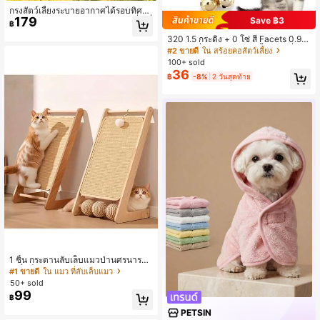
กรงสัตว์เลี้ยงระบายอากาศได้รอบทิศท
179
Save ฿3
าง 360 องศา ผ้าโพลีเอสเตอร์ ทรงสี่เหลี่
฿
ยม คอกเล่นสัตว์เลี้ยง พับได้ ถือได้ เก็บไ
320 1.5 กระดิ่ง + 0 โซ่ สี่ Facets 0.9 ก
ด้ พกพาได้ กรงสัตว์เลี้ยงขนาดเล็กสำหรั
ว้าง แฟชั่น สร้อยคอสัตว์เลี้ยง กระดิ่ง ป
บใช้ในร่มและกลางแจ้ง สำหรับแมว สุนั
#2 ขายดี
ใน สร้อยคอสัตว์เลี้ยง
ลอกคอ สุนัข ปลอกคอแมว โลหะผสม โ
ข กระต่าย แฮมสเตอร์ เต็นท์เล่นสัตว์เลี้ย
100+ sold
ซ่ ปลอกคอ สุนัข น่ารัก ลำลอง ไม่ใช่เรื่อ
ง
36
฿
-8%
2 วันสุดท้าย
งง่าย ถึง คุณภาพ ทอง สร้อยคอ เงิน สร้อ
ยคอ
1 ชิ้น กระดานลับเล็บแมวป่านศรนาราย
ณ์ที่แข็งแรง - ดีไซน์โซฟาเรียบร้อยและ
#1 ขายดี
ใน แมว ที่ลับเล็บแมว
มีสไตล์, ผสมผสานฟังก์ชันการออกกำลัง
50+ sold
กายและการผ่อนคลาย - ของขวัญที่สม
99
฿
บูรณ์แบบสำหรับแมว, ของโปรดของแม
ว, ยังใช้เป็นโซฟาเสริมที่บ้านได้อีกด้วย
PETSIN