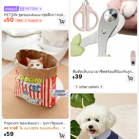
PETSIN
PETSIN ชุดของเล่นแมวชุดฝึกการปล่อ
50
ย มีทั้งเครื่องปล่อยและลูกบอลขนนุ่ม 2
฿
-15%
2 วันสุดท้าย
0/50 ชิ้น เหมาะสำหรับแมวในร่ม เป็นข
องเล่นกีฬาสำหรับแมวเพื่อสร้างความรั
กและความไว้วางใจระหว่างเจ้าของแล
ะแมว สีสุ่ม
คีมตัดเล็บแมวอาชีพพร้อมที่ป้องกันรูกล
39
ม ป้องกันการเลือดออก - เหมาะสำหรับ
฿
แมวทุกขนาดและสายพันธุ์
1
other sellers
Popcorn ของเล่นแมว - ถุงการ์ตูนแสน
สนุกสำหรับการเล่นแบบโต้ตอบกับแมว
#4 ขายดี
ใน แมว/สุนัข ของเล่นเสียงสำหรับสัตว์เลี้ยง
และสุนัข ไม่ต้องใช้แบตเตอรี่
59
฿