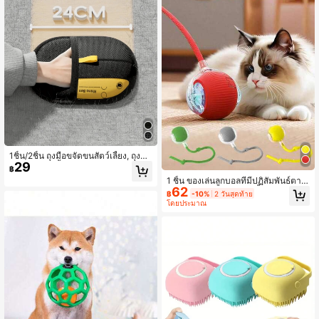
1ชิ้น/2ชิ้น ถุงมือขจัดขนสัตว์เลี้ยง, ถุงมือ
29
ขจัดขนสัตว์เลี้ยงแบบไฟฟ้าสถิต, ถุงมือ
฿
ขจัดขนแมวและสุนัขที่ใช้ซ้ำได้, เหมาะ
1 ชิ้น ของเล่นลูกบอลที่มีปฏิสัมพันธ์ตาม
สำหรับโซฟา, เฟอร์นิเจอร์, พรม, เบาะร
62
แรงโน้มถ่วงสำหรับสัตว์เลี้ยง, ของเล่นแ
฿
-10%
2 วันสุดท้าย
ถยนต์, ถุงมือดูแลสัตว์เลี้ยง
มวไฟฟ้าอัตโนมัติ, บอลอัจฉริยะสำหรับ
โดยประมาณ
ลูกแมวเล่นและกำจัดความเบื่อหน่าย