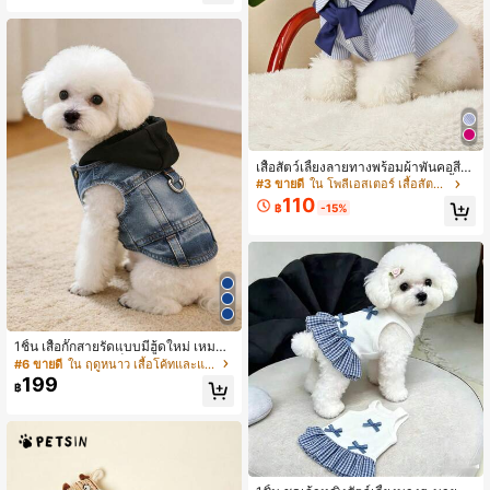
เสื้อสัตว์เลี้ยงลายทางพร้อมผ้าพันคอสีพื้
นถอดออกได้สำหรับแมวและสุนัข เสื้อผ้
#3 ขายดี
ใน โพลีเอสเตอร์ เสื้อสัตว์เลี้ยง
านุ่มระบายอากาศได้ดีสำหรับสวมใส่ปร
110
฿
-15%
ะจำวัน
1ชิ้น เสื้อกั๊กสายรัดแบบมีฮู้ดใหม่ เหมาะ
สำหรับสุนัขขนาดเล็ก เช่น พูเดิล, บิชอง
#6 ขายดี
ใน ฤดูหนาว เสื้อโค้ทและแจ็คเก็ตสำหรับสัตว์เลี้ยง
ฟริเซ่, เท็ดดี้, เสื้อผ้าสัตว์เลี้ยงสำหรับฤดู
199
฿
ใบไม้ผลิ/ฤดูใบไม้ร่วง