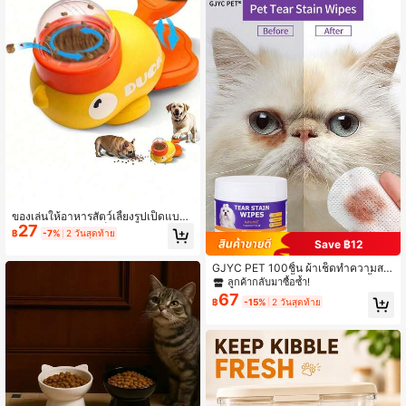
การลดพฤติกรรมทำลายล้างและเพิ่มปฏิ
สัมพันธ์กับสัตว์เลี้ยงของคุณ
ของเล่นให้อาหารสัตว์เลี้ยงรูปเป็ดแบบโ
27
ต้ตอบ - ดีไซน์ปากเป็ดและอุ้งเท้าสีส้ม,
฿
-7%
2 วันสุดท้าย
ของเล่นให้อาหารปริศนาพลาสติก, ไม่ต้
Save ฿12
องใช้แบตเตอรี่, เหมาะสำหรับสัตว์เลี้ยง
ขนาดเล็กถึงใหญ่ เกมให้อาหารที่น่าสน
GJYC PET 100ชิ้น ผ้าเช็ดทำความสะ
ใจ, ของเล่นสัตว์เลี้ยงที่แข็งแรง, สถานีใ
อาดดวงตาสัตว์เลี้ยง - ขจัดคราบน้ำตา
ลูกค้ากลับมาซื้อซ้ำ!
ห้อาหารสัตว์เลี้ยง, ดีไซน์สัตว์เลี้ยงที่น่า
สิ่งสกปรก เศษสิ่งตกค้าง และเมือก อย่าง
67
฿
-15%
2 วันสุดท้าย
สนใจ, ที่จับถือง่าย
อ่อนโยน - ทำความสะอาด ดูแล และดั
บกลิ่นด้วยน้ำมันมะพร้าว สำหรับดวงตา
รอยย่น และใบหน้า - สำหรับสุนัขและแ
มว