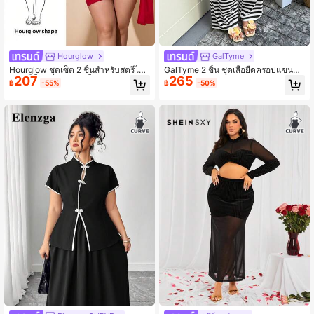
Hourglow
GalTyme
Hourglow ชุดเซ็ต 2 ชิ้นสำหรับสตรีไซส์
GalTyme 2 ชิ้น ชุดเสื้อยืดครอปแขนสั้น
207
265
ใหญ่: เสื้อคอปกเฉียงสีพื้นและกระโปรง,
พิมพ์ลายทางสีขาวดำและกางเกงขาบา
฿
-55%
฿
-50%
ปีใหม่/วันวาเลนไทน์ปี 2026, สำหรับรูป
นสำหรับผู้หญิงพลัสไซส์ สำหรับวันหยุด
ร่างทรงนาฬิกาทราย & หุ่นนาฬิกาทราย
พักผ่อนและเดินทาง ฤดูใบไม้ผลิ/ฤดูร้อน