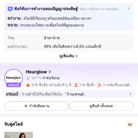
ฟังก์ชันการทำงานของปัญญาประดิษฐ์
ข้อความที่อิงตามรายละเอียด
สง่างาม:
สไตล์ที่เรียบหรู พร้อมเสน่ห์อันเหนือกาลเวลา
หลวม:
ทรงหลวมใส่สบายเพื่อสไตล์ที่ดูผ่อนคลาย
23K ผู้ติดตาม
4.77
วัสดุ:
ผ้าตาข่าย
องค์ประกอบ:
95% เส้นใยสังเคราะห์,5% แปนเด็กซ์
23K ผู้ติดตาม
4.77
ดูเพิ่มเติม
23K ผู้ติดตาม
4.77
Hourglow
23K ผู้ติดตาม
4.77
57K ชิ้นที่ขายไปเมื่อเร็วๆ นี้
7.1K ซื้อซ้ำ
การเพิ่มขึ้นของผู้ติดต
23K ผู้ติดตาม
4.77
ร้านค้านี้ได้รับเลือกให้เป็น
「ร้านเทรนด์」
กำลังติดตาม
ดูสินค้าทั้งหมด
23K ผู้ติดตาม
4.77
จับคู่สไตล์
23K ผู้ติดตาม
ชุด
4.77