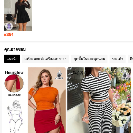
23K ผู้ติดตาม
4.77
23K ผู้ติดตาม
4.77
23K ผู้ติดตาม
4.77
391
฿
23K ผู้ติดตาม
4.77
คุณอาจชอบ
แนะนำ
เครื่องตกแต่งเครื่องแต่งกาย
ชุดชั้นในและชุดนอน
รองเท้า
ก