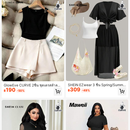
SHEIN EZwear 3 ชิ้น Spring/Summe
GlowEve CURVE 2ชิ้น ชุดเดรสลำลอง
309
190
r New Casual Sheer Chiffon Flowy
หรูหราสีดำและแอปริคอทขนาดใหญ่ เห
฿
-49%
฿
-50%
Ruffle Sleeve Crop Top, High Waist
มาะสำหรับฤดูใบไม้ผลิ ฤดูร้อน ฤดูใบไม้
Knit White Camisole, And Elastic Wa
ร่วง
ist Wide Leg High Slit Maxi Skirt, สี
ดำ, Plus Size