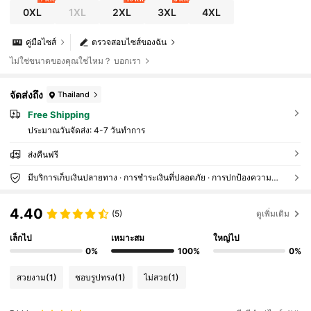
0XL
1XL
2XL
3XL
4XL
คู่มือไซส์
ตรวจสอบไซส์ของฉัน
ไม่ใช่ขนาดของคุณใช่ไหม？ บอกเรา
จัดส่งถึง
Thailand
Free Shipping
ประมาณวันจัดส่ง:
4-7 วันทำการ
ส่งคืนฟรี
มีบริการเก็บเงินปลายทาง · การชำระเงินที่ปลอดภัย · การปกป้องความเป็นส่วนตัว
4.40
(5)
ดูเพิ่มเติม
เล็กไป
เหมาะสม
ใหญ่ไป
0%
100%
0%
สวยงาม
(1)
ชอบรูปทรง
(1)
ไม่สวย
(1)