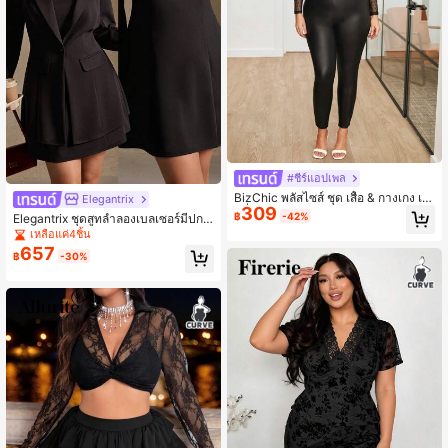
#ชีร์แอปเพล
BizChic พลัสไซส์ ชุด เสื้อ & กางเกง เซ็
Elegantrix
309
กซี่ ตาข่ายโปร่งแสง สีดำ แขนยาว ไม่มี
฿
-42%
Elegantrix ชุดสูทลำลองเบลเซอร์มีปกแ
เสื้อชั้นใน สำหรับ ประจำวัน
ละเดรสเข้ารูปสำหรับผู้หญิงไซส์ใหญ่ 2
เหลือแค่4ชิ้น
ชิ้น, ฤดูใบไม้ร่วง/ฤดูหนาว
657
฿
-30%