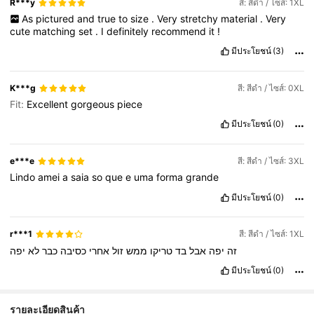
R***y
สี: สีดำ / ไซส์: 1XL
As
pictured
and
true
to
size
.
Very
stretchy
material
.
Very
cute
matching
set
.
I
definitely
recommend
it
!
มีประโยชน์
(3)
K***g
สี: สีดำ / ไซส์: 0XL
Fit:
Excellent
gorgeous
piece
มีประโยชน์
(0)
e***e
สี: สีดำ / ไซส์: 3XL
Lindo
amei
a
saia
so
que
e
uma
forma
grande
มีประโยชน์
(0)
r***1
สี: สีดำ / ไซส์: 1XL
זה
יפה
אבל
בד
טריקו
ממש
זול
אחרי
כסיבה
כבר
לא
יפה
มีประโยชน์
(0)
รายละเอียดสินค้า