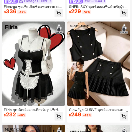
Elenzga CURVE
#ชีร์แอปเพล
Elenzga ชุดเซ็ตเสื้อเชิ้ตแขนยาวและก
SHEIN SXY ชุดเซ็ทสองชิ้นสำหรับผู้หญิ
336
229
ระโปรง ทรงพลัสไซส์ ทรงสวยหรู ใส่ทำง
งไซส์ใหญ่ สำหรับวันวาเลนไทน์ เสื้อแข
฿
-42%
฿
-52%
าน เล่นสีตัดขอบ ติดกระดุม 2 ชิ้น
นสั้นผ้าตาข่ายและกระโปรงผ้าตาข่ายไ
ขว้ ใส่ได้ในชีวิตประจำวัน, ไปเดท, วันเ
กิด, งานแต่งงานเพื่อน, งานปาร์ตี้, งานเ
ลี้ยง, ไปเที่ยวกับคู่รัก, เรียบหรู, เบาๆ, ไป
ช้อปปิ้ง, ใส่เที่ยวข้างนอก, ดูเซ็กซี่, จับคู่
ง่าย, ช่วยเน้นรูปร่าง, เข้ากับทุกรูปร่าง
Flirla ชุดเซ็ตเสื้อสายเดี่ยวรัดรูปเซ็กซี่ แ
GlowEve CURVE ชุดเสื้อเกาะอกแต่งก
232
249
ต่งสีตัดกัน สำหรับสาวอวบ และกระโปร
ระดุมสีพื้นสำหรับผู้หญิงพร้อมกระโปรงสั้
฿
-46%
฿
-49%
งสั้น 2 ชิ้น
น, เสื้อครอปแขนกุดชายระบาย เหมาะ
สำหรับงานเลี้ยง, ปาร์ตี้, ออกเดท, สวมใ
ส่ในชีวิตประจำวัน