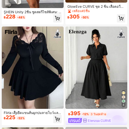
GlowEve CURVE ชุด 2 ชิ้น เสื้อคอวีแ
ขนกุดและกระโปรงพลีท สำหรับผู้หญิงไ
เหลือแค่5ชิ้น
SHEIN Unity 2ชิ้น ชุดสตรีไซส์พิเศษ: เ
ซส์ใหญ่ สไตล์หรูหรา เหมาะสำหรับเดท
228
305
สื้อคลุมแขนยาวคอตั้งผ้าชีฟองหรูหรา
฿
-48%
฿
-50%
และการเดินทางไปทำงาน ช่วยให้ดูเพรี
และชุดสลิปเดรสผ้าถักทอผิวเนื้อ
ยวและสง่างาม
4
395
Flirla เสื้อยืดแขนสั้นผูกปมลายโบว์และ
฿
-12%
3 วันสุดท้าย
225
ลูกไม้, เสื้อครอปแขนยาวเข้ารูปทรงสลิ
฿
-53%
Elenzga CURVE
ม, ใส่คู่กับกระโปรง, เอวยางยืด