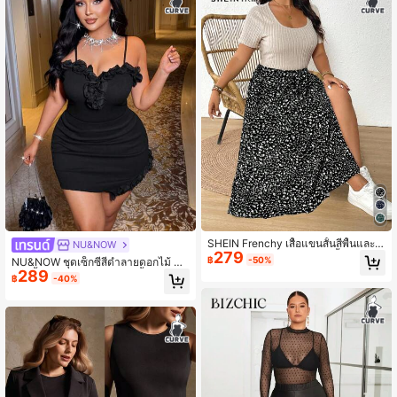
SHEIN Frenchy เสื้อแขนสั้นสีพื้นและก
NU&NOW
279
ระโปรงพิมพ์ลายไซส์ใหญ่ 2 ชิ้น
฿
-50%
NU&NOW ชุดเซ็กซี่สีดำลายดอกไม้ 3
289
มิติ เสื้อฮาลเตอร์ + กระโปรงสั้นจีบลาย
฿
-40%
ดอกไม้ทรงรัดรูป 2 ชิ้น สำหรับฤดูร้อน