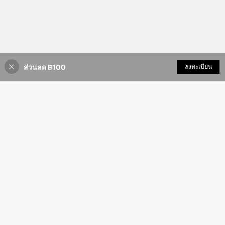
ส่วนลด ฿100
เพิ่มเข้ารถเข็น
ลงทะเบียน
57% ลดราคา!