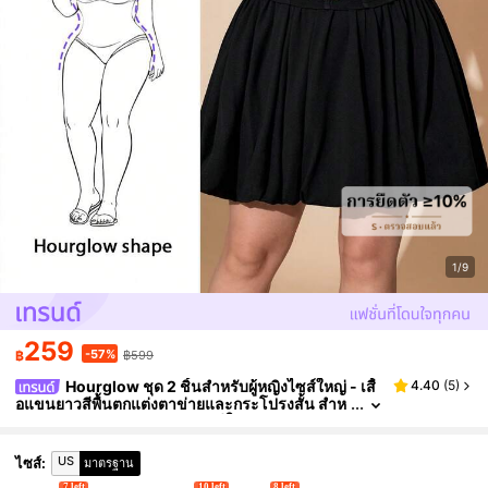
1/9
259
-57%
฿
฿599
Hourglow ชุด 2 ชิ้นสำหรับผู้หญิงไซส์ใหญ่ - เสื้
4.40
(
5
)
อแขนยาวสีพื้นตกแต่งตาข่ายและกระโปรงสั้น สำห
รับรูปร่างนาฬิกาทราย/2026 /ปีใหม่
US
ไซส์
:
มาตรฐาน
7 left
10 left
8 left