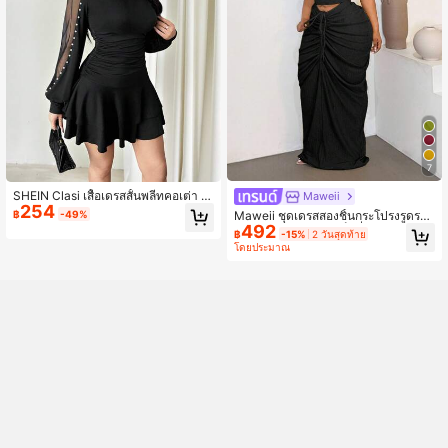
7
SHEIN Clasi เสื้อเดรสสั้นพลีทคอเต่า แ
Maweii
254
ขนยาว แต่งลูกปัด สีตัดกัน ตาข่าย สำห
฿
-49%
Maweii ชุดเดรสสองชิ้นกระโปรงรูดระบ
รับผู้หญิงอวบอ้วน ใส่ไปงานปาร์ตี้และ
492
ายไซส์ใหญ่พิเศษสุดเซ็กซี่ เหมาะสำหรั
฿
-15%
2 วันสุดท้าย
ลำลองได้ ดูดีมีสไตล์ เหมาะสำหรับฤดูใ
บวันหยุดพักผ่อนริมชายหาด
โดยประมาณ
บไม้ร่วง/ฤดูหนาว