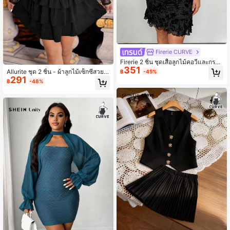
Firerie CURVE
Firerie 2 ชิ้น ชุดเสื้อลูกไม้คอวีและกระโ
351
ปรงชายระบายสำหรับผู้หญิงไซส์ใหญ่,
Allurite ชุด 2 ชิ้น - ผ้าลูกไม้เซ็กซี่สวยแ
฿
-45%
แฟชั่นสำหรับออกเดท
291
ละกระโปรงมินิมอลิสต์
฿
-48%