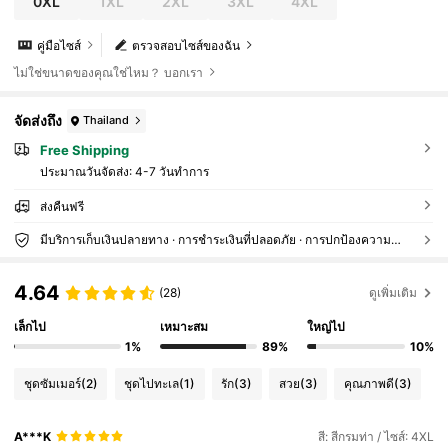
0XL
1XL
2XL
3XL
4XL
คู่มือไซส์
ตรวจสอบไซส์ของฉัน
ไม่ใช่ขนาดของคุณใช่ไหม？ บอกเรา
จัดส่งถึง
Thailand
Free Shipping
ประมาณวันจัดส่ง:
4-7 วันทำการ
ส่งคืนฟรี
มีบริการเก็บเงินปลายทาง · การชำระเงินที่ปลอดภัย · การปกป้องความเป็นส่วนตัว
4.64
(28)
ดูเพิ่มเติม
เล็กไป
เหมาะสม
ใหญ่ไป
1%
89%
10%
ชุดซัมเมอร์
(2)
ชุดไปทะเล
(1)
รัก
(3)
สวย
(3)
คุณภาพดี
(3)
A***K
สี: สีกรมท่า / ไซส์: 4XL