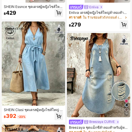
SHEIN Essnce ชุดเดรสผู้หญิงไซส์ใหญ่
Enliva
ฤดูใบไม้ผลิ/ฤดูร้อน แฟชั่นลำลองหรูหร
429
Enliva เดรสผู้หญิงไซส์ใหญ่ลำลองสำหรั
฿
าสบาย ใส่ได้ทุกวัน แมตช์ง่าย อเนกประ
บใส่ไปทำงาน สีพื้น คอไม่สมมาตร เอวเ
#1 ขายดี
ใน ร้านซ่อมตัวถังรถยนต์ เดรสพลัสไซส์
สงค์ ทรงเข้ารูป สีน้ำตาลลายจุด รัดเอว
ข้ารูป ทรงเอไลน์ เดรสฤดูร้อนสีน้ำตาลห
ความยาวปานกลาง มีกระเป๋า ชุดเดรส
279
รูหรา เดรสสีน้ำตาลช็อกโกแลต เดรสสี
฿
ลายจุดวินเทจ ชุดเดรสสำหรับมื้อกลางวั
น้ำตาลกาแฟ เดรสแขกงานแต่งสีน้ำตา
น ชุดสำหรับออกไปข้างนอก
ล เสื้อผ้าผู้หญิงฤดูใบไม้ผลิ เสื้อผ้าผู้หญิง
ฤดูใบไม้ผลิ
SHEIN Clasi ชุดเดรสผู้หญิงไซส์ใหญ่ ฤ
ดูร้อน สไตล์มินิมอล ผ้าฝ้าย คอวี ทรงหล
16
392
฿
-23%
วม แขนกุด เหมาะสำหรับใส่ประจำวันแ
Breezaya CURVE
ละไปเที่ยว ง่ายและสบาย
Breezaya ชุดแม็กซี่ลำลองสำหรับผู้หญิ
งไซส์ใหญ่; ชุดฤดูร้อนริมทะเลสำหรับผู้ห