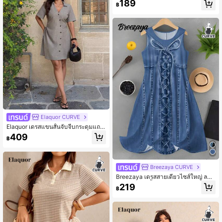
189
฿
Elaquor CURVE
Elaquor เดรสแขนสั้นจับจีบกระดุมแถวเ
ดียวลำลองสำหรับผู้หญิงไซส์ใหญ่
409
฿
Breezaya CURVE
Breezaya เดรสสายเดี่ยวไซส์ใหญ่ ลาย
พิมพ์วินเทจสีน้ำเงิน แต่งเชือกผูกโบว์ ท
219
฿
รงเอไลน์ สไตล์เรียบหรูลำลอง สำหรับผู้
หญิง เหมาะสำหรับฤดูร้อนและเที่ยวทะเ
ล