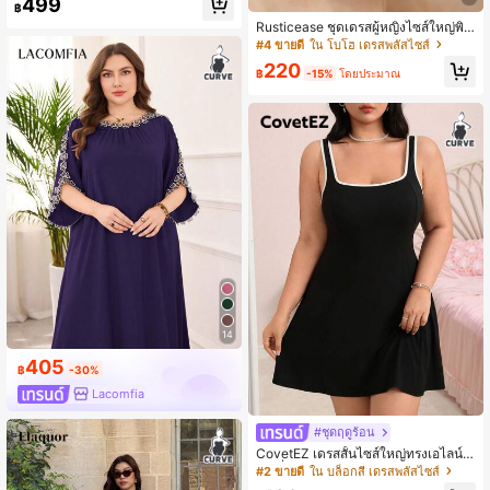
499
฿
แฟชั่นฤดูใบไม้ผลิ/ฤดูร้อน ลำลอง ใส่สบ
Rusticease ชุดเดรสผู้หญิงไซส์ใหญ่พิเ
าย เก็บพุง มีกระเป๋า,เสื้อผ้าฤดูร้อน,ชุด
ศษ สไตล์ลำลองสำหรับฤดูร้อน พิมพ์ลา
สำหรับวันหยุดสำหรับผู้หญิง
#4 ขายดี
ใน โบโฮ เดรสพลัสไซส์
ยดอกไม้ ทรงหลวม
220
฿
-15%
โดยประมาณ
14
405
฿
-30%
Lacomfia
#ชุดฤดูร้อน
CovetEZ เดรสสั้นไซส์ใหญ่ทรงเอไลน์ค
อเหลี่ยมแต่งขอบตัดสี สไตล์ลำลอง สำห
#2 ขายดี
ใน บล็อกสี เดรสพลัสไซส์
รับฤดูใบไม้ผลิ/ฤดูร้อน