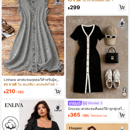
#3 ขายดี
ใน ถัง เดรสพลัสไซส์
ญิง
299
฿
Linhara เดรสแขนกุดคอวีสำหรับผู้หญิง
พลัสไซส์ แต่งระบายที่ข้อมือและคอเสื้อ
#3 ขายดี
ใน ท่องเที่ยว เดรสพลัสไซส์
สวมใส่สบาย เหมาะสำหรับใส่ในชีวิตปร
210
ะจำวัน
฿
-12%
Grovea
Grovea เดรสแขนสั้นคอวีผ้าลูกฟูกสไต
ล์ฝรั่งเศสสำหรับผู้หญิงพลัสไซส์
365
฿
-15%
โดยประมาณ