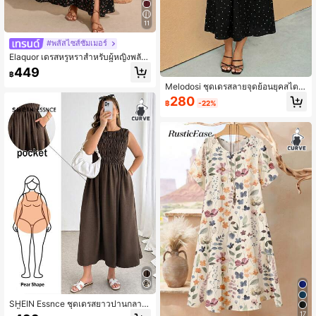
11
#พลัสไซส์ซัมเมอร์
Elaquor เดรสหรูหราสำหรับผู้หญิงพลัสไ
ซส์ ลายดอกไม้ Ditsy คอเหลี่ยม แขนระ
449
฿
บาย ชายกระโปรงผ่าข้าง
Melodosi ชุดเดรสลายจุดย้อนยุคสไตล์
มินิมอลลำลองไซส์ใหญ่ เหมาะสำหรับฤ
280
฿
-22%
ดูร้อน
SHEIN Essnce ชุดเดรสยาวปานกลาง
สีน้ำตาลแขนกุดสำหรับผู้หญิงไซส์ใหญ่
17