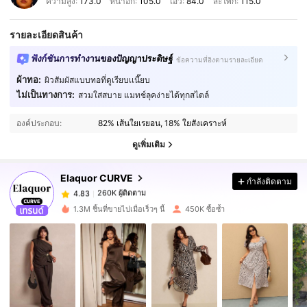
ความสูง:
173.0
หน้าอก:
105.0
เอว:
84.0
สะโพก:
115.0
รายละเอียดสินค้า
ฟังก์ชันการทำงานของปัญญาประดิษฐ์
ข้อความที่อิงตามรายละเอียด
ผ้าทอ:
ผิวสัมผัสแบบทอที่ดูเรียบเเนี๊ยบ
ไม่เป็นทางการ:
สวมใส่สบาย แมทช์ลุคง่ายได้ทุกสไตล์
260K ผู้ติดตาม
4.83
องค์ประกอบ:
82% เส้นใยเรยอน, 18% ใยสังเคราะห์
260K ผู้ติดตาม
4.83
ดูเพิ่มเติม
Elaquor CURVE
กำลังติดตาม
260K ผู้ติดตาม
4.83
a***i
จ่าย
1 วันที่ผ่านมา
1.3M ชิ้นที่ขายไปเมื่อเร็วๆ นี้
450K ซื้อซ้ำ
260K ผู้ติดตาม
4.83
260K ผู้ติดตาม
4.83