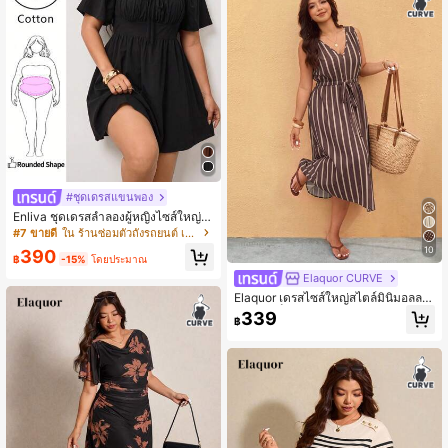
#ชุดเดรสแขนพอง
Enliva ชุดเดรสลำลองผู้หญิงไซส์ใหญ่ ฤ
ดูใบไม้ผลิ/ฤดูร้อน ใหม่ สำหรับใส่ทุกวัน
#7 ขายดี
ใน ร้านซ่อมตัวถังรถยนต์ เดรสพลัสไซส์
เหมาะสำหรับงานปาร์ตี้ เดท วันเกิด เท
10
390
ศกาลดนตรี กลับโรงเรียน เดินทางไปทำ
฿
-15%
โดยประมาณ
งาน วันหยุด และโอกาสอื่นๆ ชุดเดรสแ
Elaquor CURVE
ขนสั้นระบาย ดีไซน์เปิดไหล่ ผ้าฝ้ายผสม
Elaquor เดรสไซส์ใหญ่สไตล์มินิมอลลา
นุ่ม ทรงหลวม ความยาวสั้น สีดำ มีไซส์
ยทางสีบล็อกผูกคอวี
ใหญ่ให้เลือก
339
฿