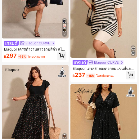
7
Elaquor CURVE
Elaquor เดรสทำงานสาวอวบสีดำ สไต
ล์มินิมอล เรียบหรู ดูดี ใส่ไปทำงานในเมื
297
฿
-15%
โดยประมาณ
องได้ทั้งฤดูใบไม้ร่วง/ฤดูหนาว
Elaquor CURVE
Elaquor เดรสลำลองคอกลมแขนสั้นลา
ยทางติดกระดุมไหล่สำหรับผู้หญิงพลัสไ
237
฿
-15%
โดยประมาณ
ซส์ เดรสพลัสไซส์สำหรับผู้หญิง เดรสฤดู
ร้อนพลัสไซส์ เดรสลายทางพลัสไซส์ ชุด
ฤดูร้อนพลัสไซส์