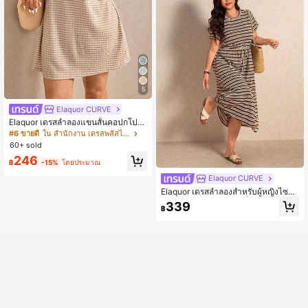
5
Elaquor CURVE
Elaquor เดรสลำลองแขนสั้นคอปกโปโล
ลายทางสำหรับผู้หญิงไซส์ใหญ่
#6 ขายดี
ใน สำนักงาน เดรสพลัสไซส์
60+ sold
246
฿
-15%
โดยประมาณ
Elaquor CURVE
Elaquor เดรสลำลองสำหรับผู้หญิงไซส์ใ
หญ่ คอกลม ลายทาง สีบล็อก จีบ สำหรับ
339
฿
ใส่ประจำวัน