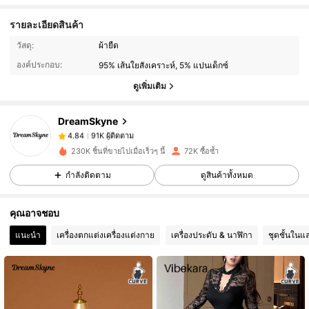
รายละเอียดสินค้า
91K ผู้ติดตาม
4.84
วัสดุ:
ผ้ายืด
องค์ประกอบ:
95% เส้นใยสังเคราะห์, 5% แปนเด็กซ์
91K ผู้ติดตาม
4.84
ดูเพิ่มเติม
DreamSkyne
91K ผู้ติดตาม
4.84
k***g
จ่าย
1 วันที่ผ่านมา
230K ชิ้นที่ขายไปเมื่อเร็วๆ นี้
72K ซื้อซ้ำ
91K ผู้ติดตาม
4.84
กำลังติดตาม
ดูสินค้าทั้งหมด
คุณอาจชอบ
91K ผู้ติดตาม
4.84
แนะนำ
เครื่องตกแต่งเครื่องแต่งกาย
เครื่องประดับ & นาฬิกา
ชุดชั้นในแ
91K ผู้ติดตาม
4.84