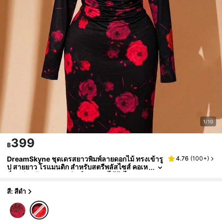
1/10
399
฿
DreamSkyne ชุดเดรสยาวพิมพ์ลายดอกไม้ ทรงเข้ารู
4.76
(
100+
)
ป สายยาว โรแมนติก สำหรับสตรีพลัสไซส์ คอเห
ลี่ยม ผ่าหลัง, ชุดเดรสพิมพ์ลายดอกไม้ผ้าไหมนม
สำหรับสตรี, ชุดราตรียาวพิมพ์ลายดอกไม้แขนยาวหรู
หรา, ดีไซน์คอเหลี่ยม, เหมาะสำหรับฤดูใบไม้ผลิและฤ
สี: สีดำ
ดูใบไม้ร่วง, เดทในชีวิตประจำวัน, งานสังสรรค์, วันห
ยุดพักผ่อน, ชุดเดรสหางปลาหรูหรามีสไตล์