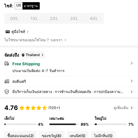
US
ไซส์
:
มาตรฐาน
0XL
1XL
2XL
3XL
4XL
คู่มือไซส์
ไม่ใช่ขนาดของคุณใช่ไหม？ บอกเรา
จัดส่งถึง
Thailand
Free Shipping
ประมาณวันจัดส่ง:
4-7 วันทำการ
ส่งคืนฟรี
มีบริการเก็บเงินปลายทาง · การชำระเงินที่ปลอดภัย · การปกป้องความเป็นส่วนตัว
4.76
(100+)
ดูเพิ่มเติม
เล็กไป
เหมาะสม
ใหญ่ไป
4%
89%
7%
ซื้อต่อแน่นอน
(2)
ของขวัญ
(8)
เทนนิส
(5)
ไม่มีกลิ่น
(5)