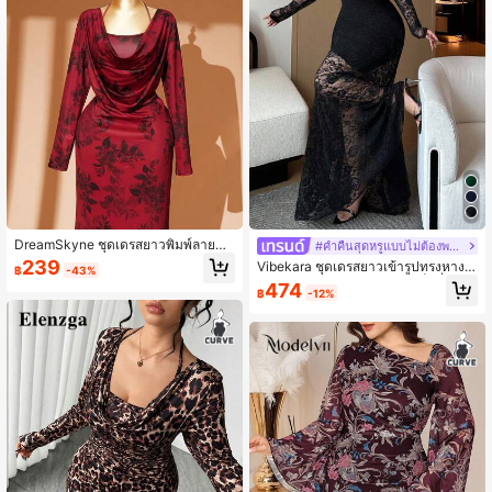
91K ผู้ติดตาม
4.84
91K ผู้ติดตาม
4.84
91K ผู้ติดตาม
4.84
91K ผู้ติดตาม
4.84
DreamSkyne ชุดเดรสยาวพิมพ์ลายดอ
#ค่ำคืนสุดหรูแบบไม่ต้องพยายาม
กไม้ ทรงเข้ารูป สายยาว โรแมนติก สำ
239
Vibekara ชุดเดรสยาวเข้ารูปทรงหางป
฿
-43%
หรับสตรีอวบ, คอเหลี่ยม, ผ่าหลัง, ชุดเด
ลา คอวี แขนยาว แต่งลูกไม้ เซ็กซี่ สไต
474
รสพิมพ์ลายดอกไม้ผ้าไหมนมสำหรับสต
฿
-12%
ล์วินเทจ สำหรับสาวอวบ
91K ผู้ติดตาม
4.84
รี, ชุดเดรสออกงานพิมพ์ลายดอกไม้แขน
ยาว ทรงคอเหลี่ยม ดีไซน์คอเหลี่ยม เหม
าะสำหรับฤดูใบไม้ผลิและฤดูใบไม้ร่วง,
ออกเดท, สังสรรค์, วันหยุดพักผ่อน, ชุดเ
ดรสหางปลาหรูหรามีสไตล์