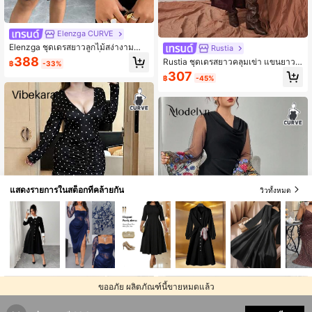
Elenzga CURVE
Elenzga ชุดเดรสยาวลูกไม้สง่างามสำ
Rustia
หรับสตรีไซส์ใหญ่ สไตล์ฝรั่งเศสลำลอง
388
Rustia ชุดเดรสยาวคลุมเข่า แขนยาวมี
฿
-33%
ทรงเข้ารูป
ฮู้ด คอปก แต่งดีเทลขาดเซอร์ สไตล์พังก์
307
฿
-45%
วินเทจ สีน้ำตาล สำหรับสาวอวบ, กระโ
ปรงพลีท ผ่าข้าง เข้ารูป สไตล์ Y2K เหม
าะสำหรับใส่ไปงานเลี้ยงวันเกิด งานแต่
งงาน งานรับปริญญา วันหยุดพักผ่อน งา
นเทศกาลริมชายหาด Ibiza งานแต่งงา
นในฤดูใบไม้ร่วง ชุดเดรสยาวหรูหราสำ
หรับคริสต์มาส ชุดเดรสสำหรับใส่ไปไน
ท์คลับ ชุดเดรสสเวตเตอร์ถักสำหรับฤดูใ
บไม้ร่วง/ฤดูหนาว ชุดเดรสยาวผ่าข้างแ
ขนยาวหรูหราสำหรับใส่วันหยุดพักผ่อน
ของผู้หญิง ฮาโลวีน เทศกาลดนตรี วันว
าเลนไทน์ วันขอบคุณพระเจ้า ฤดูใบไม้ร่
แสดงรายการในสต็อกที่คล้ายกัน
วิวทั้งหมด
วง/ฤดูหนาว
ขออภัย ผลิตภัณฑ์นี้ขายหมดแล้ว
Vibekara
Vibekara เดรสเข้ารูปคอวีหรูหราทันสมั
Modelyn CURVE