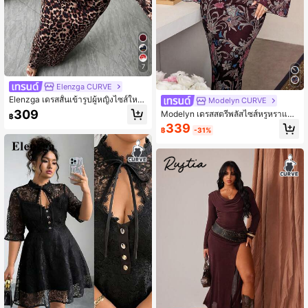
7
Elenzga CURVE
Elenzga เดรสสั้นเข้ารูปผู้หญิงไซส์ใหญ่
Modelyn CURVE
คอเดรป แต่งระบายผูกเอว ลายดอกไม้เ
309
Modelyn เดรสสตรีพลัสไซส์หรูหราแขน
฿
ล็กสีเหลืองและขาว
บานผ้าตาข่ายพิมพ์ลายดอกไม้
339
฿
-31%