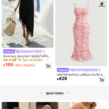
5
SHEIN Clasi ชุดเดรสยาวเปิดไหล่สีแด
290
งไซส์ใหญ่พิเศษ
฿
-12%
3 วันสุดท้าย
Breezaya CURVE
SHEIN LUNE ชุดเดรสแขนกุด เสื้อกล้า
มสลับลาย ใส่สบายสำหรับฤดูร้อน ไซส์ใ
Breezaya ชุดเดรสยาวผู้หญิงไซส์ใหญ่
เหลือแค่1ชิ้น
หญ่ สำหรับผู้หญิง
แต่งลูกไม้ต่อผ้า ทรงหลวม ใส่สบาย ชา
#4 ขายดี
ใน ใหม่ เดรสพลัสไซส์
265
฿
-32%
ยไม่สมมาตร สำหรับฤดูร้อน
169
฿
-11%
2 วันสุดท้าย
#ชุดเดรสวันหยุดฝรั่งเศส
พลัสไซส์ ชุดรัดรูป บอดี้คอน นัวเนีย พร้
429
อม พิมพ์ลาย ดอกไม้ และ สายสปาเก็ต
฿
ตี้
คุณอาจชอบ