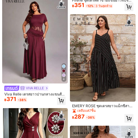
Firerie ชุดเดรสตาข่ายแขนยาวจับจีบ
351
พิมพ์ลายดอกไม้สง่างามไซส์ใหญ่พิเศษ,
฿
-12%
3 วันสุดท้าย
เหมาะสำหรับออกเดท, คอนเสิร์ต, การแ
สดง, ปาร์ตี้, งานแต่งงาน, เซ็กซี่, สง่างา
ม, เดินทาง, กลับไปโรงเรียน, วันหยุด, ช
ายหาด, สาวออฟฟิศ, สไตล์นางเงือก, ง
านเลี้ยงวันเกิด
5
16
SHEIN LUNE ชุดเดรสสายเดี่ยวแ
Rometta
NEW
329
บบสบายๆ สำหรับผู้หญิงไซซ์ใหญ่ ดีไซน์
฿
Rometta เดรสสายเดี่ยวผ้าโปร่งส
NEW
กระดุม
527
ไตล์วินเทจลำลองหรูหราสำหรับฤดูร้อน
4
฿
-18%
ไซส์ใหญ่ เหมาะสำหรับสวมใส่ประจำวั
น เดท งานสังสรรค์ วันหยุด และโอกาส
VIVA RELLE
อื่นๆ
Viva Relle เดรสยาวปานกลางแขนสั้น
371
ลูกไม้ตัดกันเอวเข้ารูปหรูหราไซส์ใหญ่พิ
฿
-38%
เศษ
EMERY ROSE ชุดเดรสยาวแม็กซี่สายเ
ดี่ยวไซซ์ใหญ่สำหรับผู้หญิง ลายแถบสี
เหลือแค่7ชิ้น
ดำและแดง ดีไซน์ต่อผ้า สไตล์โบโฮสำ
287
฿
-36%
หรับฤดูร้อน วันหยุดพักผ่อน ดีไซน์ฝรั่งเ
ศสแบบหลวมๆ ลำลอง