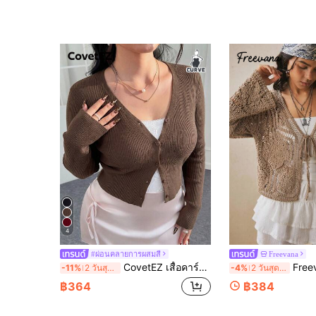
4
#ผ่อนคลายการผสมสี
Freevana
CovetEZ เสื้อคาร์ดิแกนถักน้ำหนักเบาขนาดใหญ่พิเศษ, สีน้ำตาล, ฤดูใบไม้ร่วง/ฤดูใบไม้ผลิ
Freevana เสื้อคาร์ดิแกนถักแขนยาวไซส์ใหญ่สำหรับผู้หญิ
-11%
2 วันสุดท้าย
-4%
2 วันสุดท้าย
฿364
฿384