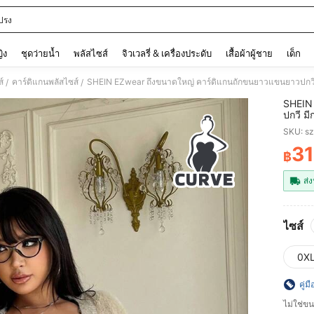
ปรง
and down arrow keys to navigate search การค้นหาล่าสุด and ค้นหา. Press Enter to
ญิง
ชุดว่ายน้ำ
พลัสไซส์
จิวเวลรี่ & เครื่องประดับ
เสื้อผ้าผู้ชาย
เด็ก
์
คาร์ดิแกนพลัสไซส์
SHEIN EZwear ถึงขนาดใหญ่ คาร์ดิแกนถักขนยาวแขนยาวปกวี
/
/
SHEIN
ปกวี ม
SKU: s
3
฿
PR
ส่ง
ไซส์
0X
คู่ม
ไม่ใช่