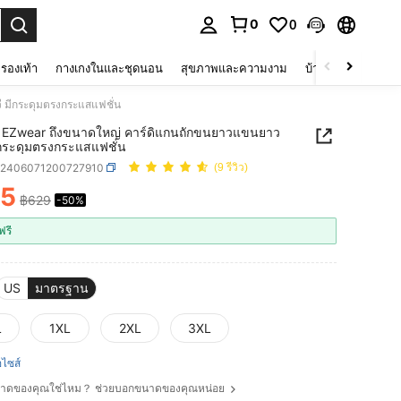
0
0
 select.
รองเท้า
กางเกงในและชุดนอน
สุขภาพและความงาม
บ้านและที่อยู่อาศัย
 มีกระดุมตรงกระแสแฟชั่น
 EZwear ถึงขนาดใหญ่ คาร์ดิแกนถักขนยาวแขนยาว
ีกระดุมตรงกระแสแฟชั่น
z2406071200727910
(9 รีวิว)
15
฿629
-50%
ICE AND AVAILABILITY
ฟรี
US
มาตรฐาน
L
1XL
2XL
3XL
ือไซส์
ขนาดของคุณใช่ไหม？ ช่วยบอกขนาดของคุณหน่อย