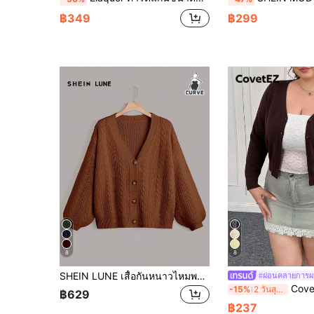
฿349
฿299
8
8
SHEIN LUNE เสื้อกันหนาวไหมพรมคอวีกระดุมเดียวแขนยาว ลุคการทำงานและใส่ทั่วไปสำหรับสตรีไซส์พิเศษ สีพื้น ฤดูใบไม้ร่วง/ฤดูหนาว
#ผ่อนคลายการผ
CovetEZ เสื้อคาร์ดิแกนกระดุม
-15%
2 วันสุดท้าย
฿629
฿237