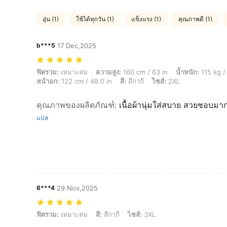
อุ่น (1)
ใช้ได้ทุกวัน (1)
แข็งแรง (1)
คุณภาพดี (1)
b***5
17 Dec,2025
ฟิตรวม: เหมาะสม, ความสูง: 160 cm / 63 in, น้ำหนัก: 115 kg / 254 lbs, สะโ
ฟิตรวม:
เหมาะสม
ความสูง:
160 cm / 63 in
น้ำหนัก:
115 kg /
หน้าอก:
122 cm / 48.0 in
สี:
สีกากี
ไซส์:
2XL
คุณภาพของผลิตภัณฑ์
:
เนื้อผ้านุ่มใส่สบาย สวยชอบมา
แปล
6***4
29 Nov,2025
ฟิตรวม: เหมาะสม, สี: สีกากี, ไซส์: 3XL
ฟิตรวม:
เหมาะสม
สี:
สีกากี
ไซส์:
3XL