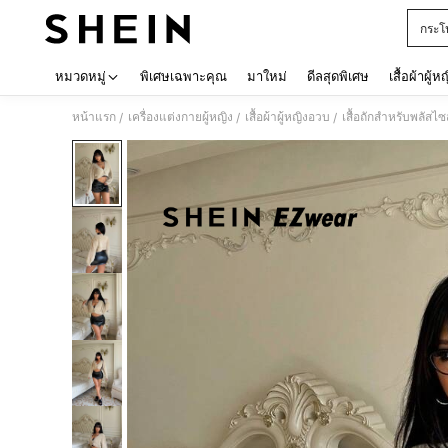
กระโ
Use up 
หมวดหมู่
พิเศษเฉพาะคุณ
มาใหม่
ดีลสุดพิเศษ
เสื้อผ้าผู้ห
หน้าแรก
เครื่องแต่งกายผู้หญิง
เสื้อผ้าผู้หญิงอวบ
เสื้อถักสำหรับพลัสไซส
/
/
/