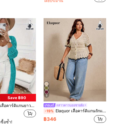
โดยประมาณ
9
Save ฿90
สื้อคาร์ดิแกนยาวผู้หญิงไซส์ใหญ่ สีพื้น ลายถักโปร่งเพชร ไหล่ตก สไตล์ลำลองมินิมอล ใส่ได้หลากหลาย สำหรับฤดูใบไม้ร่วง/ฤดูหนาวและไปเที่ยวพักผ่อน
#สาวคาวบอยชายฝั่ง
Elaquor เสื้อคาร์ดิแกนถักแขนสั้นแบบกระดุมแถวเดียวดีไซน์กลวงสำหรับผู้หญิงไซส์ใหญ่
-19%
฿346
ซื้อซ้ำ!