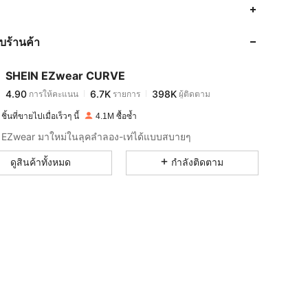
4.90
6.7K
398K
กับร้านค้า
4.90
6.7K
398K
SHEIN EZwear CURVE
4.90
6.7K
398K
การให้คะแนน
รายการ
ผู้ติดตาม
U***1
จ่าย
1 วันที่ผ่านมา
ิ้นที่ขายไปเมื่อเร็วๆ นี้
4.1M ซื้อซ้ำ
4.90
6.7K
398K
EZwear มาใหม่ในลุคลำลอง-เท่ได้แบบสบายๆ
ดูสินค้าทั้งหมด
กำลังติดตาม
4.90
6.7K
398K
4.90
6.7K
398K
4.90
6.7K
398K
4.90
6.7K
398K