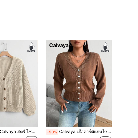
lvaya สตรี ไซส์ใหญ่ สีพื้น คอวี กระดุมเดี่ยว แขนยาว เสื้อคาร์ดิแกนถักอย่างเรียบง่าย พหุประสงค์สำหรับการเดินทางและกิจกรรมกลางแจ้ง ฤดูใบไม้ร่วง/ฤดูหนาว
Calvaya เสื้อคาร์ดิแกนไซส์ใหญ่ สีพื้น แต่งลูกไม้ กระดุมหน้า แขนยาว สไตล์มินิมอล
-50%