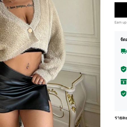
Earn up
จัด
รายละ