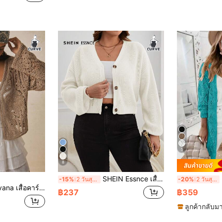
5
8
SHEIN Essnce เสื้อแจ็คเก็ตเบาะสโมคเกอร์ขนาดใหญ่ แขนยาว เป็นกระดุมด้านหน้า ใส่ได้ทุกวัน สำหรับฤดูหนาว
เ
-15%
2 วันสุดท้าย
-20%
2 วันสุดท้าย
ง สีคากี ผูกโบว์ด้านหน้า ถักลายยืดหยุ่น สไตล์เรียบหรูลำลอง ใส่ได้ทุกวัน เสื้อผ้าสตรีทแวร์ ฤดูใบไม้ผลิ ฤดูร้อน ต้นฤดูใบไม้ร่วง
฿237
฿359
ลูกค้ากลับมา