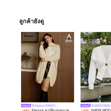
ลูกค้ายังดู
Elaquor CURVE
SHEIN MOD
Elaquor คาร์ดิแกนขนาดพิเศษเนื้อผ้าถักสีพื้นแบบเนื้อหยาบ ขนาดใหญ่พิเศษ, ทรงหลวม เป็นเสื้อคาร์ดิแกนที่จำเป็นและมีสไตล์ สำหรับฤดูใบไม้ร่วง/ฤดูหนาว
SHEIN MOD เสื้อคาร์ดิแกนถักคอวีพลัสไซส์ กระดุมสีทองด้านหน้าแบบเปิดตกแต่งเอว เสื้อสเวตเตอร์ถักนิตติ้งแ
-56%
-47%