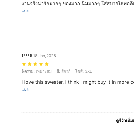
งานจริงน่ารักมากๆ ของมาก นิ่มมากๆ ใส่สบายใส่พอดี
แปล
1***5
18 Jan,2026
ฟิตรวม: เหมาะสม, สี: สีกากี, ไซส์: 3XL
ฟิตรวม:
เหมาะสม
สี:
สีกากี
ไซส์:
3XL
I love this sweater. I think I might buy it in more c
แปล
ดูรีวิวเพิ่ม