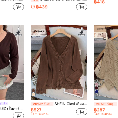
฿418
฿439
24
SHEIN Clasi เสื้อสเวตเตอร์คาร์ดิแกนถักปะลายลูกไม้ แขนยาว คอวี สีพื้น ไซส์ใหญ่
สมสี
-20%
2 วันสุดท้าย
-20%
2 วันสุดท้าย
คอวีลึกสีพื้นไซส์ใหญ่พิเศษ, ฤดูใบไม้ร่วง/ฤดูหนาว, สีกาแฟบราวน์
฿527
฿287
โดยประมาณ
โดยประมาณ