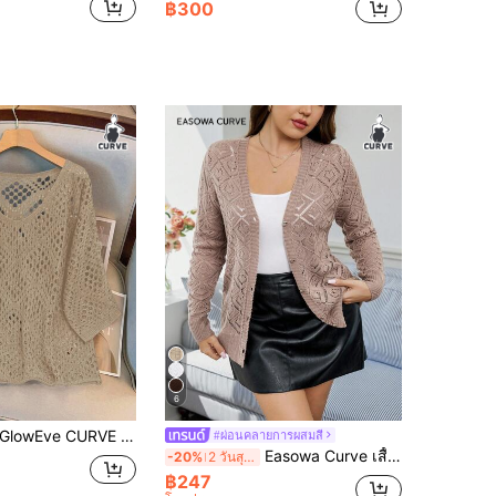
฿300
6
GlowEve CURVE ผู้หญิงไซส์ใหญ่ เสื้อถักแขนยาว 3/4 แบบเปิดช่อง
#ผ่อนคลายการผสมสี
Easowa Curve เสื้อคาร์ดิแกนถักลายจุดแขนยาวลำลองขนาดใหญ่พิเศษ - เสื้อคาร์ดิแกนถักลายฉลุสีพื้นติดกระดุมหน้า, ลำลองสำหรับฤดูใบไม้ร่วง/ฤดูหนาว เสื้อคาร์ดิแกนถักริบแขนยาวติดกระดุมหน้าสำหรับผู้หญิงขนาดใหญ่พิเศษ, เสื้อแขนยาว, ฤดูใบไม้ร่วง, ฤดูหนาว, เสื้อคาร์ดิแกนแขนยาวติดกระดุมสีทองสีพื้นลำลองอบอุ่นสำหรับฤดูใบไม้ร่วง เสื้อคาร์ดิแกนขนาดใหญ่พิเศษ เสื้อคาร์ดิแกนติดกระดุม เสื้อกันหนาวสำหรับผู้หญิง ฤดูใบไม้ร่วง ฤดูหนาว
-20%
2 วันสุดท้าย
฿247