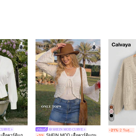
13
Ca
 CURVE
SHEIN MOD CURVE
-21%
2 วันสุดท้าย
บบลำลองและสง่างาม เสื้อครอปท็อป เสื้อสเวตเตอร์สีขาว เสื้อผ้าฤดูใบไม้ร่วงและฤดูหนาวสำหรับผู้หญิง
SHEIN MOD เสื้อคาร์ดิแกนถักโครเชต์แขนระฆังสีเบจ ไซส์ใหญ่ สำหรับต้นฤดูใบไม้ร่วง ลายถักวินเทจ ใส่ลำลองประจำวัน เหมาะสำหรับท่องเที่ยวพักผ่อน และกันแดดช่วงฤดูใบไม้ร่วง
-2%