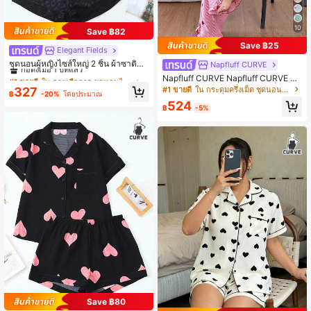
10
Save ฿82
Save ฿25
Elegant Fields
#1 ขายดี
ใน ลายเสือดาว ชุดนอนไซส์ใหญ่
ก่อตั้งเมื่อ 1 ปีที่แล้ว
ชุดนอนผู้หญิงไซส์ใหญ่ 2 ชิ้น ผ้าซาตินสี
Napfluff CURVE
ดำลายเสือดาว สำหรับฤดูใบไม้ผลิ/ฤดูร้
#1 ขายดี
#1 ขายดี
ใน ลายเสือดาว ชุดนอนไซส์ใหญ่
ใน ลายเสือดาว ชุดนอนไซส์ใหญ่
Napfluff CURVE Napfluff CURVE ชุด
อน เสื้อแขนสั้นคอปก และกางเกงขาสั้น
ก่อตั้งเมื่อ 1 ปีที่แล้ว
ก่อตั้งเมื่อ 1 ปีที่แล้ว
นอนลายทางพิมพ์ลายหัวใจคอเห็ดสำห
327
#1 ขายดี
ใน กระดุมครึ่งเม็ด ชุดนอนไซส์ใหญ่
ผูกโบว์
฿
-20%
โดยประมาณ
รับสตรีอวบ, เสื้อผ้าฤดูใบไม้ร่วงและฤดู
#1 ขายดี
ใน ลายเสือดาว ชุดนอนไซส์ใหญ่
524
หนาว
฿
-5%
ก่อตั้งเมื่อ 1 ปีที่แล้ว
Save ฿80