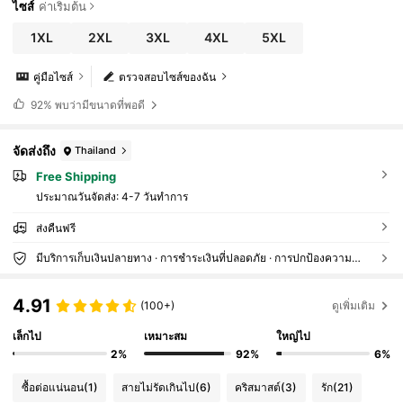
ไซส์
ค่าเริ่มต้น
1XL
2XL
3XL
4XL
5XL
คู่มือไซส์
ตรวจสอบไซส์ของฉัน
92%
พบว่ามีขนาดที่พอดี
จัดส่งถึง
Thailand
Free Shipping
ประมาณวันจัดส่ง:
4-7 วันทำการ
ส่งคืนฟรี
มีบริการเก็บเงินปลายทาง · การชำระเงินที่ปลอดภัย · การปกป้องความเป็นส่วนตัว
4.91
(100+)
ดูเพิ่มเติม
เล็กไป
เหมาะสม
ใหญ่ไป
2%
92%
6%
ซื้อต่อแน่นอน
(1)
สายไม่รัดเกินไป
(6)
คริสมาสต์
(3)
รัก
(21)