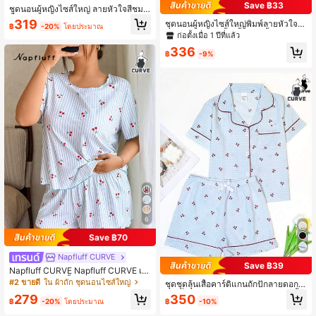
Save ฿33
ชุดนอนผู้หญิงไซส์ใหญ่ ลายหัวใจสีชมพู
พื้นดำ ระบาย, ชุดเลานจ์แบบติดกระดุม
319
ชุดนอนผู้หญิงไซส์ใหญ่พิมพ์ลายหัวใจ
฿
-20%
โดยประมาณ
ด้านหน้า
สำหรับฤดูร้อน, เสื้อเชิ้ตแขนสั้นติดกระดุ
ก่อตั้งเมื่อ 1 ปีที่แล้ว
มและกางเกงขาสั้น, ชุดลำลอง
336
฿
-9%
6
Save ฿70
Napfluff CURVE
Save ฿39
Napfluff CURVE Napfluff CURVE เสื้
อและกางเกงขาสั้นผู้หญิงไซส์ใหญ่ คอก
#2 ขายดี
ใน ผ้าถัก ชุดนอนไซส์ใหญ่
ชุดชุดลุ้นเสื้อคาร์ดิแกนถักปักลายดอกเ
ลม แต่งระบาย ลายทางสีฟ้า พิมพ์ลายเ
ชอร์รี่พลัสไซส์ พร้อมปกและกระเป๋า เสื้อ
350
279
ชอร์รี่ ผ้าถักริบ แขนสั้น, ชุดนอนลำลองโ
฿
-10%
฿
-20%
โดยประมาณ
แขนสั้นพาสชุดนอนสบายๆ และกางเกง
รแมนติก
ขาสั้น 2 ชิ้น สำหรับฤดูใบไม้ผลิและฤดูร้