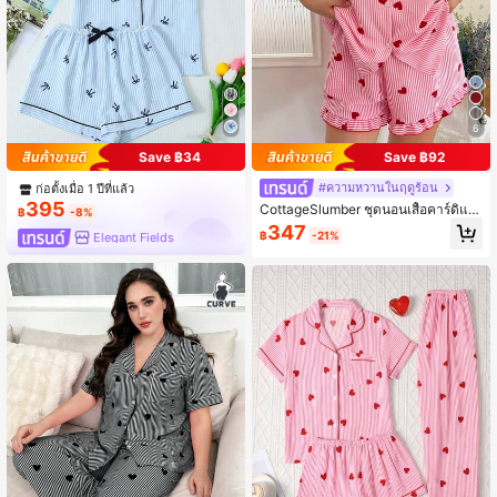
6
Save ฿34
Save ฿92
#ความหวานในฤดูร้อน
ก่อตั้งเมื่อ 1 ปีที่แล้ว
395
CottageSlumber ชุดนอนเสื้อคาร์ดิแก
฿
-8%
นคอระบายพิมพ์ลายหัวใจสีชมพูไซส์ให
347
฿
-21%
Elegant Fields
ญ่พิเศษแขนสั้นพร้อมกางเกงขาสั้น