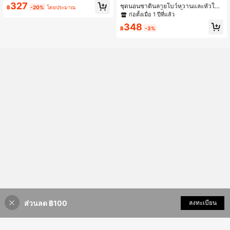
ร์ดิแกนคอปกมีกระเป๋า ลายรุ้ง ดาว หัวใ
327
ชุดนอนซาตินลายโบว์หวานและหัวใจ
฿
-20%
โดยประมาณ
จ โบว์น่ารัก ผ้าถัก เสื้อแขนสั้นและกางเ
สำหรับผู้หญิง, เสื้อแขนสั้นคอปกกระดุม
ก่อตั้งเมื่อ 1 ปีที่แล้ว
กงขาสั้นลำลอง ใส่สบาย สำหรับฤดูใบไ
ครอปพร้อมกางเกงขาสั้น, ชุดลำลองผิวเ
ม้ผลิ/ฤดูร้อน
348
รียบเนียนนุ่มสบาย, ทรงหลวมช่วยพราง
฿
-3%
หุ่น, ซักเครื่องได้ดูแลรักษาง่าย, สไตล์มิ
นิมอลอเนกประสงค์สำหรับใส่ในบ้านแล
ะออกไปข้างนอก
ส่วนลด ฿100
เพิ่มเข้ารถเข็น
ลงทะเบียน
20% ลดราคา!