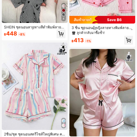
4
Save ฿6
SHEIN ชุดนอนลายทางสีดำพิมพ์ลายหั
3 ชิ้น ชุดนอนผู้หญิงลายทางพิมพ์ลายหั
วใจไซส์ใหญ่แขนสั้น
วใจ - เสื้อแขนสั้นคอปกและกางเกงขาสั้
448
ลูกค้ากลับมาซื้อซ้ำ!
฿
-8%
น + กางเกงขายาว
413
฿
-1%
2ชิ้น/ชุด ชุดนอนสตรีไซส์ใหญ่พิเศษ คา