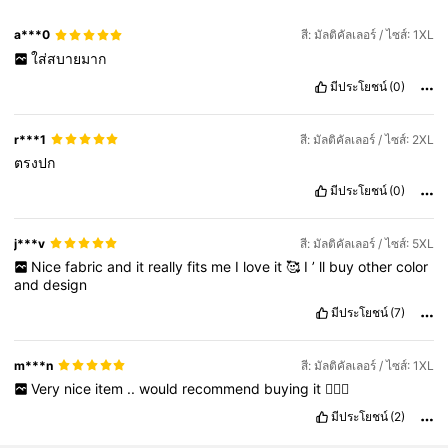
a***0
สี: มัลติคัลเลอร์ / ไซส์: 1XL
ใส่สบายมาก
มีประโยชน์
(0)
r***1
สี: มัลติคัลเลอร์ / ไซส์: 2XL
ตรงปก
มีประโยชน์
(0)
j***v
สี: มัลติคัลเลอร์ / ไซส์: 5XL
Nice
fabric
and
it
really
fits
me
I
love
it
🥰
I
’
ll
buy
other
color
and
design
มีประโยชน์
(7)
m***n
สี: มัลติคัลเลอร์ / ไซส์: 1XL
Very
nice
item
..
would
recommend
buying
it
🙋🏻‍♀️
มีประโยชน์
(2)