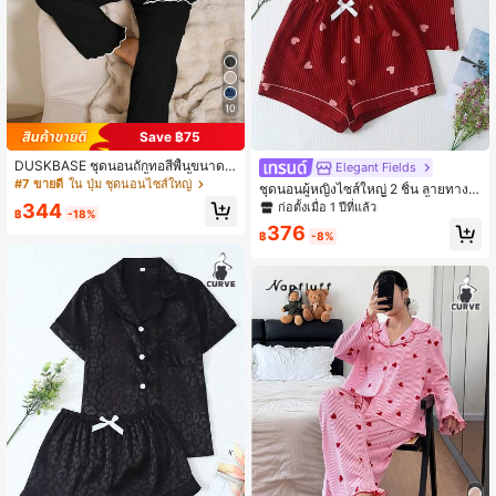
10
Save ฿75
DUSKBASE ชุดนอนถักทอสีพื้นขนาดใ
Elegant Fields
หญ่พิเศษ แต่งระบาย, เสื้อแขนสั้นทรงห
#7 ขายดี
ใน ปุ่ม ชุดนอนไซส์ใหญ่
ชุดนอนผู้หญิงไซส์ใหญ่ 2 ชิ้น ลายทางพิ
ลวม คอปกแบบเปิดด้านหน้า และกางเก
มพ์หัวใจน่ารักหวาน เสื้อแขนสั้นคอปกติ
ก่อตั้งเมื่อ 1 ปีที่แล้ว
344
งขายาว ชุดลำลองใส่ในฤดูร้อน
฿
-18%
ดกระดุมและกางเกงขาสั้นผูกโบว์ ชุดนอ
376
นและชุดใส่เล่นสบายๆ ฤดูร้อน
฿
-8%