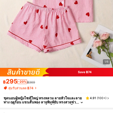
1/6
Save ฿74
295
฿
-20%
฿369
สุ่มรับส่วนลด ฿74
ชุดนอนผู้หญิงไซส์ใหญ่ ทรงหลวม ลายหัวใจและลาย
4.91
(
100+
)
ทาง ฤดูร้อน แขนสั้นพอง ลายพิมพ์ยับ ทรงสวยช่ว
ยพรางรูปร่าง ทนทาน ซักเครื่องได้ ดูแลง่าย สไต
ล์หวานมินิมอล ลำลอง ใส่ในบ้านและใส่ออกนอกได้