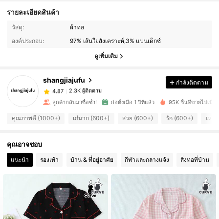
รายละเอียดสินค้า
2.3K ผู้ติดตาม
4.87
วัสดุ:
ผ้าทอ
องค์ประกอบ:
97% เส้นใยสังเคราะห์,3% แปนเด็กซ์
2.3K ผู้ติดตาม
4.87
ดูเพิ่มเติม
shangjiajufu
กำลังติดตาม
2.3K ผู้ติดตาม
4.87
c***1
จ่าย
1 วันที่ผ่านมา
ลูกค้ากลับมาซื้อซ้ำ!
ก่อตั้งเมื่อ 1 ปีที่แล้ว
95K ชิ้นที่ขายไปเมื่อเร
2.3K ผู้ติดตาม
4.87
คุณภาพดี (1000+)
เก๋มาก (600+)
สวย (600+)
รัก (600+)
เหมื
คุณอาจชอบ
2.3K ผู้ติดตาม
4.87
แนะนำ
รองเท้า
บ้าน & ที่อยู่อาศัย
กีฬาและกลางแจ้ง
สิ่งทอที่บ้าน
2.3K ผู้ติดตาม
4.87
2.3K ผู้ติดตาม
4.87