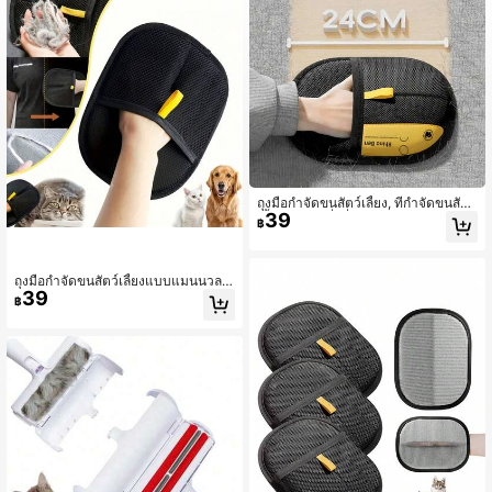
ถุงมือกำจัดขนสัตว์เลี้ยง, ที่กำจัดขนสัตว์
39
เลี้ยงแบบคงที่, ที่กำจัดขนแมวสุนัขแบบ
฿
ใช้ซ้ำได้สำหรับโซฟา, เฟอร์นิเจอร์, พร
ม, เบาะรถยนต์, ถุงมือดูแลสัตว์เลี้ยง. แป
รงกำจัดขนสัตว์เลี้ยงแบบสองทิศทาง, ส
ะดวกและใช้งานได้จริง
ถุงมือกำจัดขนสัตว์เลี้ยงแบบแมนนวล -
39
แปรงกำจัดขนสองด้าน, เหมาะสำหรับแ
฿
มว, สุนัข, เฟอร์นิเจอร์, เสื้อผ้า - พลาสติ
กทนทานแบบคงที่, ไม่ต้องใช้ไฟฟ้า, เค
รื่องมือทำความสะอาดในครัวเรือน