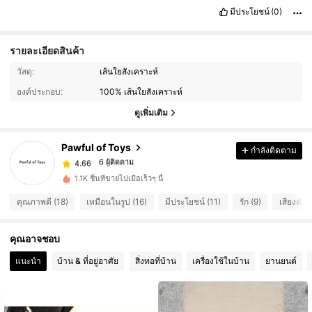
มีประโยชน์
(0)
รายละเอียดสินค้า
วัสดุ:
เส้นใยสังเคราะห์
องค์ประกอบ:
100% เส้นใยสังเคราะห์
ดูเพิ่มเติม
6 ผู้ติดตาม
4.66
Pawful of Toys
กำลังติดตาม
6 ผู้ติดตาม
4.66
u***r
ตาม
1 วันที่ผ่านมา
6 ผู้ติดตาม
4.66
1.1K ชิ้นที่ขายไปเมื่อเร็วๆ นี้
6 ผู้ติดตาม
4.66
คุณภาพดี (18)
เหมือนในรูป (16)
มีประโยชน์ (11)
รัก (9)
เสียงดัง (
คุณอาจชอบ
แนะนำ
บ้าน & ที่อยู่อาศัย
สิ่งทอที่บ้าน
เครื่องใช้ในบ้าน
ยานยนต์