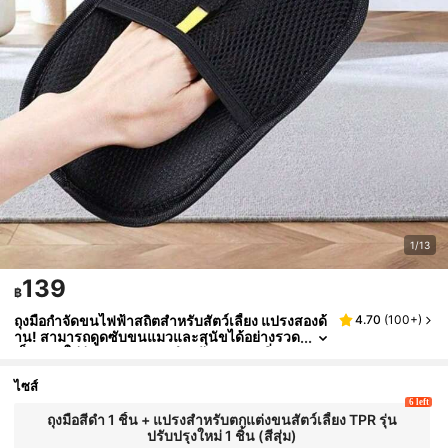
1/13
139
฿
ถุงมือกำจัดขนไฟฟ้าสถิตสำหรับสัตว์เลี้ยง แปรงสองด้
4.70
(
100+
)
าน! สามารถดูดซับขนแมวและสุนัขได้อย่างรวด
เร็ว สวมใส่ง่ายและสะดวกสำหรับการกรูมมิ่งแล
ะทำความสะอาด
ไซส์
6 left
ถุงมือสีดำ 1 ชิ้น + แปรงสำหรับตกแต่งขนสัตว์เลี้ยง TPR รุ่น
ปรับปรุงใหม่ 1 ชิ้น (สีสุ่ม)