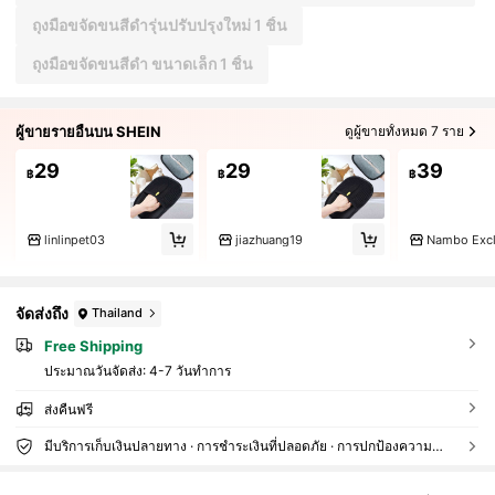
ถุงมือขจัดขนสีดำรุ่นปรับปรุงใหม่ 1 ชิ้น
ถุงมือขจัดขนสีดำ ขนาดเล็ก 1 ชิ้น
ผู้ขายรายอื่นบน SHEIN
ดูผู้ขายทั้งหมด 7 ราย
29
29
39
฿
฿
฿
linlinpet03
jiazhuang19
Nambo Excl
จัดส่งถึง
Thailand
Free Shipping
ประมาณวันจัดส่ง:
4-7 วันทำการ
ส่งคืนฟรี
มีบริการเก็บเงินปลายทาง · การชำระเงินที่ปลอดภัย · การปกป้องความเป็นส่วนตัว