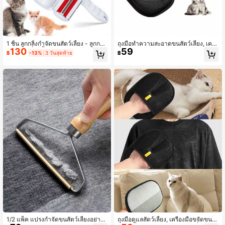
1 ชิ้น ลูกกลิ้งกำจัดขนสัตว์เลี้ยง - ลูกกลิ้ง
ถุงมือทำความสะอาดขนสัตว์เลี้ยง, เครื่
130
59
กำจัดขนที่ใช้ซ้ำได้สำหรับขนสุนัขและแ
องมือขจัดขนแมว, ถุงมือดูแลแมว, แปร
฿
-13%
3 วันสุดท้าย
฿
มวบนเฟอร์นิเจอร์ โซฟา พรม เสื้อผ้า เค
งขจัดขน, เครื่องขจัดขุย, แปรงขจัดขนสุ
รื่องมือกำจัดขนแบบพกพา - การทำงา
นัขสองด้าน, ถุงมือขจัดขนสัตว์เลี้ยงด้วย
นด้วยมือ - พลาสติก(แมว/ของใช้แมว/
ไฟฟ้าสถิต, ออกแบบขนสองด้าน, ซักล้า
แมว/อุปกรณ์สัตว์เลี้ยง/อุปกรณ์แมว)
งและใช้ซ้ำได้, เหมาะสำหรับเฟอร์นิเจอ
ร์, เครื่องนอน, เบาะรถยนต์ ฯลฯ
1/2 แพ็ค แปรงกำจัดขนสัตว์เลี้ยงอย่างอ่
ถุงมือดูแลสัตว์เลี้ยง, เครื่องมือขจัดขนแ