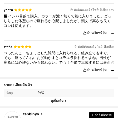
y***n
สี: มัลติคัลเลอร์ / ไซส์: สีเขียวอ่อน
インパ目的で購入。カラーが濃く無くて気に入りました。どっ
しりした体型なので座れるか心配しましたが、頑丈で高さも良く
コレは使えます。
มีประโยชน์
(8)
t***a
สี: มัลติคัลเลอร์ / ไซส์: สีเหลือง
ぺったんこ！ちょっとした隙間に入れられる。組み立てもすぐ。
でも、座って左右にお尻動かすとユラユラ揺れるのよね。男性が
座るには心許ないかも知れない。でも！予備で車載するには最高
のぺったんこさだよ。
มีประโยชน์
(8)
รายละเอียดสินค้า
วัสดุ:
PVC
ดูเพิ่มเติม
2 ผู้ติดตาม
4.62
tanbinys
กำลังติดตาม
2 ผู้ติดตาม
4.62