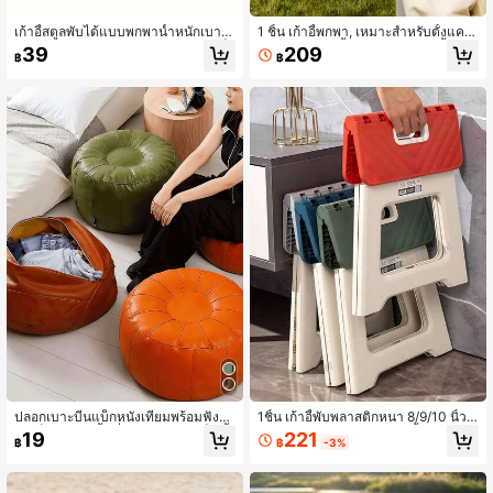
เก้าอี้สตูลพับได้แบบพกพาน้ำหนักเบาพิเ
1 ชิ้น เก้าอี้พกพา, เหมาะสำหรับตั้งแคม
ศษ, โครงสเตนเลสสตีล. ประกอบรวดเร็
ป์, เดินป่า, เก้าอี้พับพร้อมกระเป๋าหิ้ว, เก้
39
209
฿
฿
ว, เหมาะสำหรับการตั้งแคมป์, ตกปลา,
าอี้ขนาดเล็กแบบสะพายหลัง, เก้าอี้พับ
กิจกรรมกลางแจ้งและการแบกเป้. ดีไซ
สำหรับตกปลาตั้งแคมป์กลางแจ้ง, เก้าอี้
น์กะทัดรัดพกพาง่าย. เก้าอี้สตูลสำหรับเ
พับสำหรับเดินทางน้ำหนักเบาพิเศษ, เก้
ดินทาง | เก้าอี้สตูลแบบพกพา | แข็งแร
าอี้ตกปลาตั้งแคมป์, เก้าอี้พับแบบกระเป๋
ง, อุปกรณ์ตั้งแคมป์ที่จำเป็น.
าถือ, เก้าอี้เข้าคิว
ปลอกเบาะบีนแบ็กหนังเทียมพร้อมฟังก์
1ชิ้น เก้าอี้พับพลาสติกหนา 8/9/10 นิ้ว,
ชันเก็บของ ให้พื้นที่สะดวกในการเก็บเสื้
มินิแบบพกพากลางแจ้ง เก้าอี้ผู้ใหญ่, ม้า
221
19
฿
-3%
฿
อผ้าเก่าและของใช้ในบ้าน หมายเหตุ: ร
นั่ง, เก้าอี้ตกปลาแบบพกพา, กลางแจ้ง,
ายการนี้รวมเฉพาะปลอกผ้า ไม่รวมไส้ภ
สะดวกสบาย, ประหยัดพื้นที่, สตูล, เก้าอี้
ายใน
พับ, สตูลครัว, เก้าอี้พับ, เก้าอี้สตูลพับใน