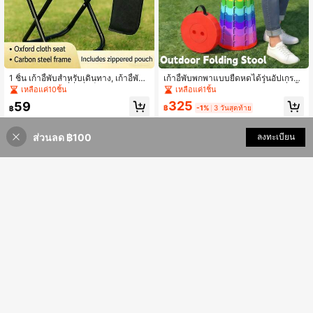
1 ชิ้น เก้าอี้พับสำหรับเดินทาง, เก้าอี้พับ
เก้าอี้พับพกพาแบบยืดหดได้รุ่นอัปเกรด
สำหรับตกปลา, ที่นั่งที่แข็งแรง, เหมาะ
วัสดุ PP ใหม่ ทนทานและแข็งแรงยิ่งขึ้น
เหลือแค่10ชิ้น
เหลือแค่1ชิ้น
สำหรับการตั้งแคมป์, การตกปลา และก
เหมาะสำหรับตกปลา เดินป่า บาร์บีคิว
325
59
ารใช้งานกลางแจ้ง, เก้าอี้ตั้งแคมป์, การ
ปาร์ตี้ กิจกรรมกลางแจ้ง เก้าอี้แคมปิ้งพั
฿
-1%
3 วันสุดท้าย
฿
ออกแบบพกพา, อุปกรณ์ตั้งแคมป์, ที่นั่ง
บได้แบบยืดหดพกพา สำหรับผู้ใหญ่ ใช้
พกพา, เฟอร์นิเจอร์ประหยัดพื้นที่, เหมาะ
ตกปลา เดินป่า ทำสวน และเดินทาง
ส่วนลด ฿100
เพิ่มเข้ารถเข็น
สำหรับผู้ที่ชื่นชอบการผจญภัยกลางแจ้ง
ลงทะเบียน
7% ลดราคา!