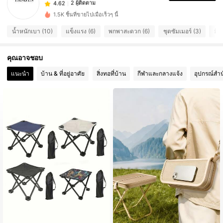
t***9
ตาม
1 วันที่ผ่านมา
2 ผู้ติดตาม
1.5K ชิ้นที่ขายไปเมื่อเร็วๆ นี้
4.62
2 ผู้ติดตาม
4.62
น้ำหนักเบา (10)
แข็งแรง (6)
พกพาสะดวก (6)
ชุดซัมเมอร์ (3)
มีป
คุณอาจชอบ
แนะนำ
บ้าน & ที่อยู่อาศัย
สิ่งทอที่บ้าน
กีฬาและกลางแจ้ง
อุปกรณ์สำน