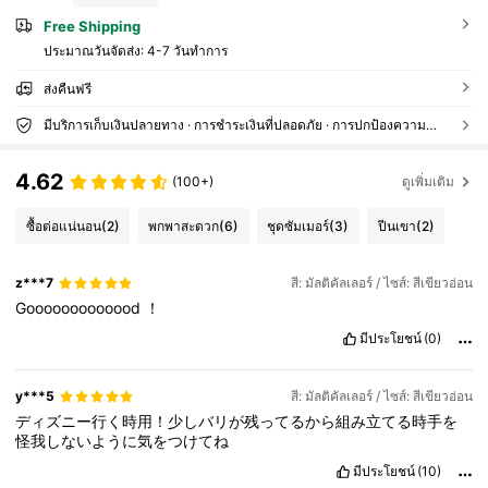
Free Shipping
ประมาณวันจัดส่ง:
4-7 วันทำการ
ส่งคืนฟรี
มีบริการเก็บเงินปลายทาง · การชำระเงินที่ปลอดภัย · การปกป้องความเป็นส่วนตัว
4.62
(100+)
ดูเพิ่มเติม
ซื้อต่อแน่นอน
(2)
พกพาสะดวก
(6)
ชุดซัมเมอร์
(3)
ปีนเขา
(2)
z***7
สี: มัลติคัลเลอร์ / ไซส์: สีเขียวอ่อน
Gooooooooooood
！
มีประโยชน์
(0)
y***5
สี: มัลติคัลเลอร์ / ไซส์: สีเขียวอ่อน
ディズニー行く時用！少しバリが残ってるから組み立てる時手を
怪我しないように気をつけてね
มีประโยชน์
(10)