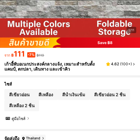
1/11
Save ฿8
111
-7%
฿
฿119
จาก
เก้าอี้พับอเนกประสงค์กลางแจ้ง, เหมาะสำหรับตั้ง
4.62
(
100+
)
แคมป์, ตกปลา, เดินทาง และเข้าคิว
ไซส์
สีเขียวอ่อน
สีเหลือง
สีน้ำเงินเข้ม
สีเขียวอ่อน 2 ชิ้น
สีเหลือง 2 ชิ้น
คู่มือไซส์
จัดส่งถึง
Thailand