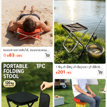
ครัว, สตูลห้องน้ำ, เก้าอี้บาร์, ที่นั่งบุ
หมอนชายหาดพับได้, หมอนรองคอแบ
บพกพาสำหรับกลางแจ้ง, เบาะรองนั่งพั
83
฿
-24%
บได้สำหรับตั้งแคมป์, หมอนพักผ่อนชาย
หาด, กะทัดรัดและประหยัดพื้นที่ สามาร
ถใช้เป็นหมอนหนุนศีรษะหรือเบาะรองนั่
งขนาดเล็กระหว่างการตั้งแคมป์กลางแ
1 ชิ้น เก้าอี้พับ เก้าอี้ตกปลา เก้าอี้ฝึกซ้อม
จ้งหรือการพักผ่อนริมชายหาด, เปิดและ
เก้าอี้พับ เก้าอี้แคมป์ปิ้ง เก้าอี้พับ โต๊ะแล
201
฿
-8%
จัดเก็บง่าย, ใช้งานได้จริงและพกพาสะด
ะเก้าอี้แคมป์ปิ้งพกพา ม้านั่งขนาดเล็ก
วก, เหมาะสำหรับสถานการณ์พักผ่อนแ
ละความบันเทิง น้ำหนักเบา, ทนทานแล
ะทำความสะอาดง่าย, อุปกรณ์เสริมกลา
งแจ้งที่ยอดเยี่ยมสำหรับผู้ใหญ่